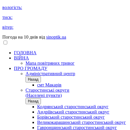
вологість:
тиск:
вітер:
Погода на 10 днів від
sinoptik.ua
ГОЛОВНА
ВІЙНА
Мапа повітряних тривог
ПРО ГРОМАДУ
Aдміністративний центр
Назад
смт Макарів
Старостинські округи
(Населені пункти)
Назад
Кодрянський старостинський округ
Андріївський старостинський округ
Борівський старостинський округ
Великокарашинський старостинський округ
Гавронщинський старостинський округ