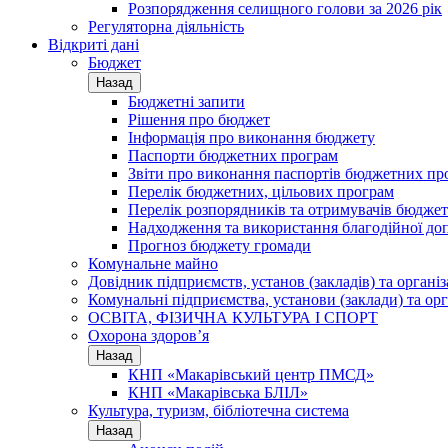
Розпорядження селищного голови за 2026 рік
Регуляторна діяльність
Відкриті дані
Бюджет
Назад
Бюджетні запити
Рішення про бюджет
Інформація про виконання бюджету
Паспорти бюджетних програм
Звіти про виконання паспортів бюджетних пр
Перелік бюджетних, цільових програм
Перелік розпорядників та отримувачів бюдже
Надходження та використання благодійної до
Прогноз бюджету громади
Комунальне майно
Довідник підприємств, установ (закладів) та органі
Комунальні підприємства, установи (заклади) та орг
ОСВІТА, ФІЗИЧНА КУЛЬТУРА І СПОРТ
Охорона здоров’я
Назад
КНП «Макарівський центр ПМСД»
КНП «Макарівська БЛІЛ»
Культура, туризм, бібліотечна система
Назад