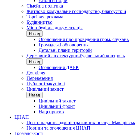
Анонси подій
Сімейна політика
Житлово-комунальне господарство, благоустрій
Торгівля, реклама
Будівництво
Містобудівна документація
Назад
Оголошення про проведення гром. слухань
Громадські обговорення
Детальні плани територій
Державний архітектурно-будівельний контроль
Назад
Оголошення ДАБК
Довкілля
Перевезення
Публічні закупівлі
Цивільний захист
Назад
Цивільний захист
Цивільний фронт
Нацспротив
ЦНАП
Центр надання адміністративних послуг Макарівськ
Новини та оголошення ЦНАП
Громадськості