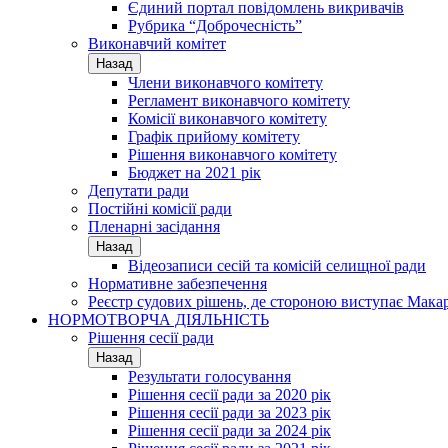
Єдиний портал повідомлень викривачів
Рубрика “Доброчесність”
Виконавчий комітет
Назад
Члени виконавчого комітету
Регламент виконавчого комітету
Комісії виконавчого комітету
Графік прийому комітету
Рішення виконавчого комітету
Бюджет на 2021 рік
Депутати ради
Постійні комісії ради
Пленарні засідання
Назад
Відеозаписи сесій та комісій селищної ради
Нормативне забезпечення
Реєстр судових рішень, де стороною виступає Мака
НОРМОТВОРЧА ДІЯЛЬНІСТЬ
Рішення сесії ради
Назад
Результати голосування
Рішення сесії ради за 2020 рік
Рішення сесії ради за 2023 рік
Рішення сесії ради за 2024 рік