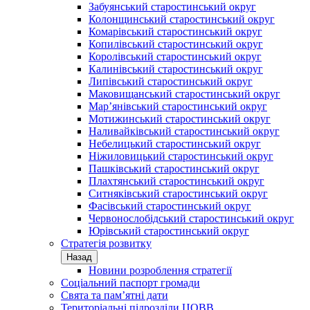
Забуянський старостинський округ
Колонщинський старостинський округ
Комарівський старостинський округ
Копилівський старостинський округ
Королівський старостинський округ
Калинівський старостинський округ
Липівський старостинський округ
Маковищанський старостинський округ
Мар’янівський старостинський округ
Мотижинський старостинський округ
Наливайківський старостинський округ
Небелицький старостинський округ
Ніжиловицький старостинський округ
Пашківський старостинський округ
Плахтянський старостинський округ
Ситняківський старостинський округ
Фасівський старостинський округ
Червонослобідський старостинський округ
Юрівський старостинський округ
Стратегія розвитку
Назад
Новини розроблення стратегії
Соціальний паспорт громади
Свята та пам’ятні дати
Територіальні підрозділи ЦОВВ