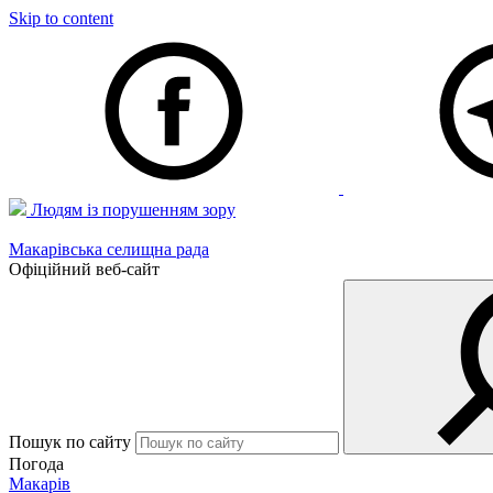
Skip to content
Людям із порушенням зору
Макарівська селищна рада
Офіційний веб-сайт
Пошук по сайту
Погода
Макарів