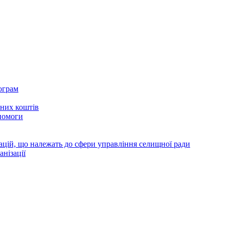
ограм
тних коштів
помоги
зацій, що належать до сфери управління селищної ради
анізації