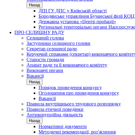
Назад
ДПІ ГУ ДПС у Київській області
Бородянське управління Бучанської філії КОЦ
Державна установа «Центр пробації»
Регіональні територіальні органи Нацсоцслу
ПРО СЕЛИЩНУ РАДУ
Селищний голова
Заступники селищного голови
Секретар селищної ради
Керуючий справами (секретар) виконавчого комітет
Старости громади
Апарат ради та її виконавчого комітету
Виконавчі органи
Вакансії
Назад
Порядок проведення конкурсу
Оголошення про проведення конкурсу
Вакансії
Правила внутрішнього трудового розпорядку
Правила етичної поведінки
Антикорупційна діяльність
Назад
Нормативні документи
Методичні рекомендації, роз’яснення