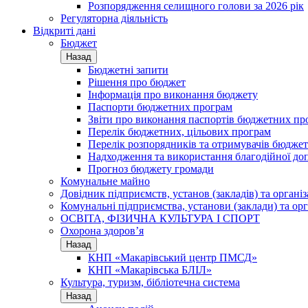
Розпорядження селищного голови за 2026 рік
Регуляторна діяльність
Відкриті дані
Бюджет
Назад
Бюджетні запити
Рішення про бюджет
Інформація про виконання бюджету
Паспорти бюджетних програм
Звіти про виконання паспортів бюджетних пр
Перелік бюджетних, цільових програм
Перелік розпорядників та отримувачів бюдже
Надходження та використання благодійної до
Прогноз бюджету громади
Комунальне майно
Довідник підприємств, установ (закладів) та органі
Комунальні підприємства, установи (заклади) та орг
ОСВІТА, ФІЗИЧНА КУЛЬТУРА І СПОРТ
Охорона здоров’я
Назад
КНП «Макарівський центр ПМСД»
КНП «Макарівська БЛІЛ»
Культура, туризм, бібліотечна система
Назад