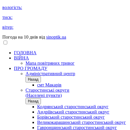
вологість:
тиск:
вітер:
Погода на 10 днів від
sinoptik.ua
ГОЛОВНА
ВІЙНА
Мапа повітряних тривог
ПРО ГРОМАДУ
Aдміністративний центр
Назад
смт Макарів
Старостинські округи
(Населені пункти)
Назад
Кодрянський старостинський округ
Андріївський старостинський округ
Борівський старостинський округ
Великокарашинський старостинський округ
Гавронщинський старостинський округ