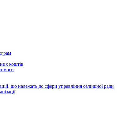
ограм
тних коштів
помоги
зацій, що належать до сфери управління селищної ради
анізації