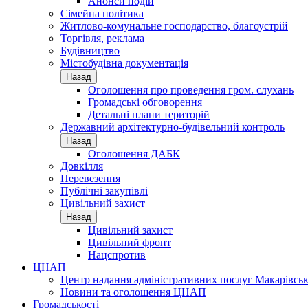
Анонси подій
Сімейна політика
Житлово-комунальне господарство, благоустрій
Торгівля, реклама
Будівництво
Містобудівна документація
Назад
Оголошення про проведення гром. слухань
Громадські обговорення
Детальні плани територій
Державний архітектурно-будівельний контроль
Назад
Оголошення ДАБК
Довкілля
Перевезення
Публічні закупівлі
Цивільний захист
Назад
Цивільний захист
Цивільний фронт
Нацспротив
ЦНАП
Центр надання адміністративних послуг Макарівськ
Новини та оголошення ЦНАП
Громадськості