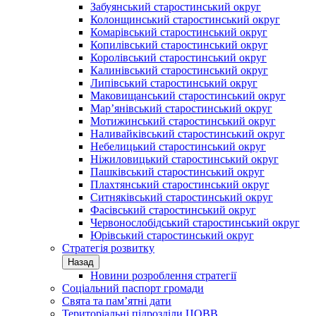
Забуянський старостинський округ
Колонщинський старостинський округ
Комарівський старостинський округ
Копилівський старостинський округ
Королівський старостинський округ
Калинівський старостинський округ
Липівський старостинський округ
Маковищанський старостинський округ
Мар’янівський старостинський округ
Мотижинський старостинський округ
Наливайківський старостинський округ
Небелицький старостинський округ
Ніжиловицький старостинський округ
Пашківський старостинський округ
Плахтянський старостинський округ
Ситняківський старостинський округ
Фасівський старостинський округ
Червонослобідський старостинський округ
Юрівський старостинський округ
Стратегія розвитку
Назад
Новини розроблення стратегії
Соціальний паспорт громади
Свята та пам’ятні дати
Територіальні підрозділи ЦОВВ