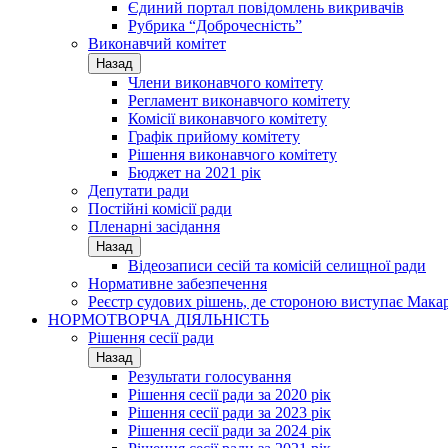
Єдиний портал повідомлень викривачів
Рубрика “Доброчесність”
Виконавчий комітет
Назад
Члени виконавчого комітету
Регламент виконавчого комітету
Комісії виконавчого комітету
Графік прийому комітету
Рішення виконавчого комітету
Бюджет на 2021 рік
Депутати ради
Постійні комісії ради
Пленарні засідання
Назад
Відеозаписи сесій та комісій селищної ради
Нормативне забезпечення
Реєстр судових рішень, де стороною виступає Мака
НОРМОТВОРЧА ДІЯЛЬНІСТЬ
Рішення сесії ради
Назад
Результати голосування
Рішення сесії ради за 2020 рік
Рішення сесії ради за 2023 рік
Рішення сесії ради за 2024 рік