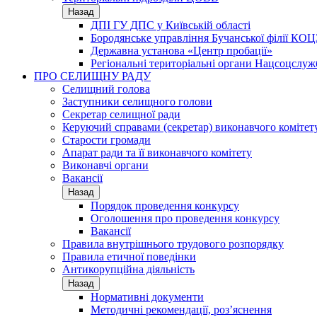
Назад
ДПІ ГУ ДПС у Київській області
Бородянське управління Бучанської філії КОЦ
Державна установа «Центр пробації»
Регіональні територіальні органи Нацсоцслу
ПРО СЕЛИЩНУ РАДУ
Селищний голова
Заступники селищного голови
Секретар селищної ради
Керуючий справами (секретар) виконавчого комітет
Старости громади
Апарат ради та її виконавчого комітету
Виконавчі органи
Вакансії
Назад
Порядок проведення конкурсу
Оголошення про проведення конкурсу
Вакансії
Правила внутрішнього трудового розпорядку
Правила етичної поведінки
Антикорупційна діяльність
Назад
Нормативні документи
Методичні рекомендації, роз’яснення