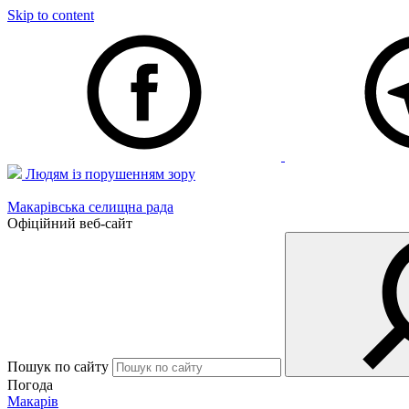
Skip to content
Людям із порушенням зору
Макарівська селищна рада
Офіційний веб-сайт
Пошук по сайту
Погода
Макарів