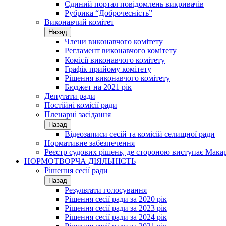
Єдиний портал повідомлень викривачів
Рубрика “Доброчесність”
Виконавчий комітет
Назад
Члени виконавчого комітету
Регламент виконавчого комітету
Комісії виконавчого комітету
Графік прийому комітету
Рішення виконавчого комітету
Бюджет на 2021 рік
Депутати ради
Постійні комісії ради
Пленарні засідання
Назад
Відеозаписи сесій та комісій селищної ради
Нормативне забезпечення
Реєстр судових рішень, де стороною виступає Мака
НОРМОТВОРЧА ДІЯЛЬНІСТЬ
Рішення сесії ради
Назад
Результати голосування
Рішення сесії ради за 2020 рік
Рішення сесії ради за 2023 рік
Рішення сесії ради за 2024 рік