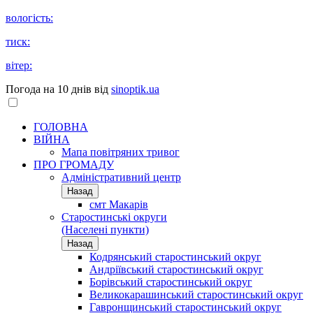
вологість:
тиск:
вітер:
Погода на 10 днів від
sinoptik.ua
ГОЛОВНА
ВІЙНА
Мапа повітряних тривог
ПРО ГРОМАДУ
Aдміністративний центр
Назад
смт Макарів
Старостинські округи
(Населені пункти)
Назад
Кодрянський старостинський округ
Андріївський старостинський округ
Борівський старостинський округ
Великокарашинський старостинський округ
Гавронщинський старостинський округ