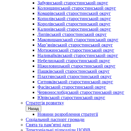
Забуянський старостинський округ
Колонщинський старостинський округ
Комарівський старостинський округ
Копилівський старостинський округ
Королівський старостинський округ
Калинівський старостинський округ
Липівський старостинський округ
Маковищанський старостинський округ
Мар’янівський старостинський округ
Мотижинський старостинський округ
Наливайківський старостинський округ
Небелицький старостинський округ
Ніжиловицький старостинський округ
Пашківський старостинський округ
Плахтянський старостинський округ
Ситняківський старостинський округ
Фасівський старостинський округ
Червонослобідський старостинський округ
Юрівський старостинський округ
Стратегія розвитку
Назад
Новини розроблення стратегії
Соціальний паспорт громади
Свята та пам’ятні дати
Територіальні підрозділи ЦОВВ