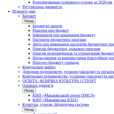
Розпорядження селищного голови за 2026 рік
Регуляторна діяльність
Відкриті дані
Бюджет
Назад
Бюджетні запити
Рішення про бюджет
Інформація про виконання бюджету
Паспорти бюджетних програм
Звіти про виконання паспортів бюджетних пр
Перелік бюджетних, цільових програм
Перелік розпорядників та отримувачів бюдже
Надходження та використання благодійної до
Прогноз бюджету громади
Комунальне майно
Довідник підприємств, установ (закладів) та органі
Комунальні підприємства, установи (заклади) та орг
ОСВІТА, ФІЗИЧНА КУЛЬТУРА І СПОРТ
Охорона здоров’я
Назад
КНП «Макарівський центр ПМСД»
КНП «Макарівська БЛІЛ»
Культура, туризм, бібліотечна система
Назад