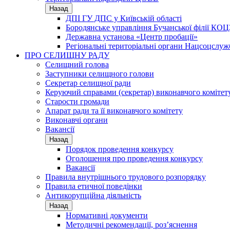
Назад
ДПІ ГУ ДПС у Київській області
Бородянське управління Бучанської філії КОЦ
Державна установа «Центр пробації»
Регіональні територіальні органи Нацсоцслу
ПРО СЕЛИЩНУ РАДУ
Селищний голова
Заступники селищного голови
Секретар селищної ради
Керуючий справами (секретар) виконавчого комітет
Старости громади
Апарат ради та її виконавчого комітету
Виконавчі органи
Вакансії
Назад
Порядок проведення конкурсу
Оголошення про проведення конкурсу
Вакансії
Правила внутрішнього трудового розпорядку
Правила етичної поведінки
Антикорупційна діяльність
Назад
Нормативні документи
Методичні рекомендації, роз’яснення