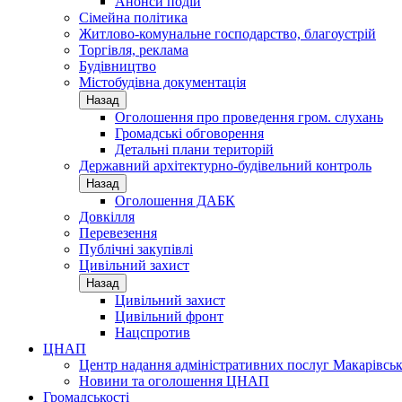
Анонси подій
Сімейна політика
Житлово-комунальне господарство, благоустрій
Торгівля, реклама
Будівництво
Містобудівна документація
Назад
Оголошення про проведення гром. слухань
Громадські обговорення
Детальні плани територій
Державний архітектурно-будівельний контроль
Назад
Оголошення ДАБК
Довкілля
Перевезення
Публічні закупівлі
Цивільний захист
Назад
Цивільний захист
Цивільний фронт
Нацспротив
ЦНАП
Центр надання адміністративних послуг Макарівськ
Новини та оголошення ЦНАП
Громадськості