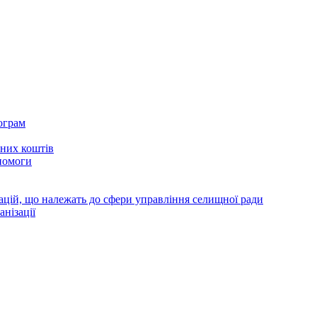
ограм
тних коштів
помоги
зацій, що належать до сфери управління селищної ради
анізації