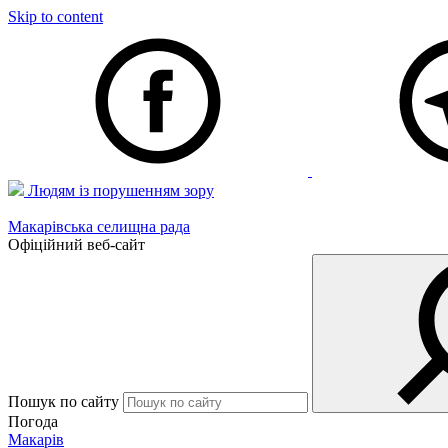
Skip to content
Людям із порушенням зору
Макарівська селищна рада
Офіційний веб-сайт
Пошук по сайту
Погода
Макарів