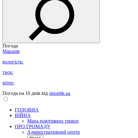
Погода
Макарів
вологість:
тиск:
вітер:
Погода на 10 днів від
sinoptik.ua
ГОЛОВНА
ВІЙНА
Мапа повітряних тривог
ПРО ГРОМАДУ
Aдміністративний центр