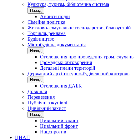
Культура, туризм, бібліотечна система
Назад
Анонси подій
Сімейна політика
Житлово-комунальне господарство, благоустрій
Торгівля, реклама
Будівництво
Містобудівна документація
Назад
Оголошення про проведення гром. слухань
Громадські обговорення
Детальні плани територій
Державний архітектурно-будівельний контроль
Назад
Оголошення ДАБК
Довкілля
Перевезення
Публічні закупівлі
Цивільний захист
Назад
Цивільний захист
Цивільний фронт
Нацспротив
ЦНАП