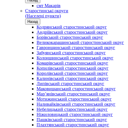
Назад
смт Макарів
Старостинські округи
(Населені пункти)
Назад
Кодрянський старостинський округ
Андріївський старостинський округ
Борівський старостинський округ
Великокарашинський старостинський округ
Гавронщинський старостинський округ
Забуянський старостинський округ
Колонщинський старостинський округ
Комарівський старостинський округ
Копилівський старостинський округ
Королівський старостинський округ
Калинівський старостинський округ
Липівський старостинський округ
Маковищанський старостинський округ
Мар’янівський старостинський округ
Мотижинський старостинський округ
Наливайківський старостинський округ
Небелицький старостинський округ
Ніжиловицький старостинський округ
Пашківський старостинський округ
Плахтянський старостинський округ