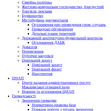
Сімейна політика
Житлово-комунальне господарство, благоустрій
Торгівля, реклама
Будівництво
Містобудівна документація
Оголошення про проведення гром. слухань
Громадські обговорення
Детальні плани територій
Державний архітектурно-будівельний контроль
Оголошення ДАБК
Довкілля
Перевезення
Публічні закупівлі
Цивільний захист
Цивільний захист
Цивільний фронт
Нацспротив
ЦНАП
Центр надання адміністративних послуг
Макарівської селищної ради
Новини та оголошення ЦНАП
Громадськості
Звернення громадян
Нормативно-правова база
Порядок роботи з питань звернення