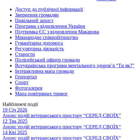
Доступ до публічної інформації
Звернення громадян
Цивільний захист
Програма з відновлення України
Підтримка ЄС з відновлення Макарова
Міжнародне співробітництво
Гуманітарна допомога
Регуляторна діяльність
Старости
Поліцейський офіцер громади
Всеукраїнська програма ментального здоров’я “Ти як?”
Інтерактивна мапа громади
Геопортал
Спорт
Фотогалерея
Мапа повітряних тривог
Найближчі події
19 Січ 2026
Анонс подій ветеранського простору “СЕРЕД СВОЇХ”
12 Тра 2025
Анонс подій ветеранського простору “СЕРЕД СВОЇХ“
14 Кві 2025
Анонс подій ветеранського простору “СЕРЕД СВОЇХ“