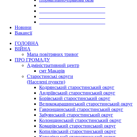
___________________________
___________________________
___________________________
___________________________
Новини
Вакансії
ГОЛОВНА
ВІЙНА
Мапа повітряних тривог
ПРО ГРОМАДУ
Aдміністративний центр
смт Макарів
Старостинські округи
(Населені пункти)
Кодрянський старостинський округ
Андріївський старостинський округ
Борівський старостинський округ
Великокарашинський старостинський округ
Гавронщинський старостинський округ
Забуянський старостинський округ
Колонщинський старостинський округ
Комарівський старостинський округ
Копилівський старостинський округ
Королівський старостинський округ