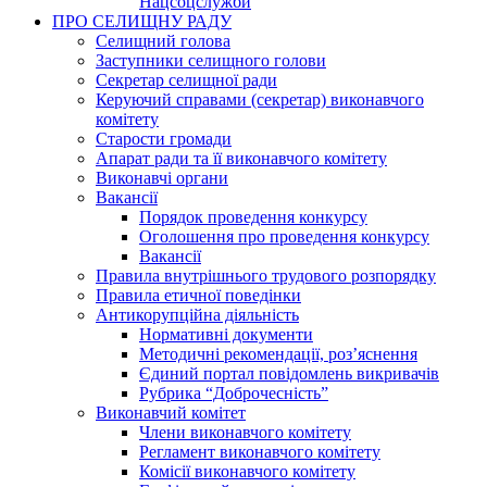
Нацсоцслужби
ПРО СЕЛИЩНУ РАДУ
Селищний голова
Заступники селищного голови
Секретар селищної ради
Керуючий справами (секретар) виконавчого
комітету
Старости громади
Апарат ради та її виконавчого комітету
Виконавчі органи
Вакансії
Порядок проведення конкурсу
Оголошення про проведення конкурсу
Вакансії
Правила внутрішнього трудового розпорядку
Правила етичної поведінки
Антикорупційна діяльність
Нормативні документи
Методичні рекомендації, роз’яснення
Єдиний портал повідомлень викривачів
Рубрика “Доброчесність”
Виконавчий комітет
Члени виконавчого комітету
Регламент виконавчого комітету
Комісії виконавчого комітету