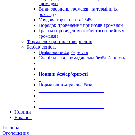
громадян
Види звернень громадян та терміни їх
розгляду
Урядова гаряча лінія 1545
Порядок проведення прийомів громадян
Графіки проведення особистого прийому
громадян
Форма електронного звернення
Безбар’єрність
Цифрова безбар’єрність
Суспільна та громадянська безбар’єрність
___________________________
___________________________
Новини безбар’єрності
_
Нормативно-правова база
___________________________
___________________________
___________________________
___________________________
Новини
Вакансії
Головна
Оголошення