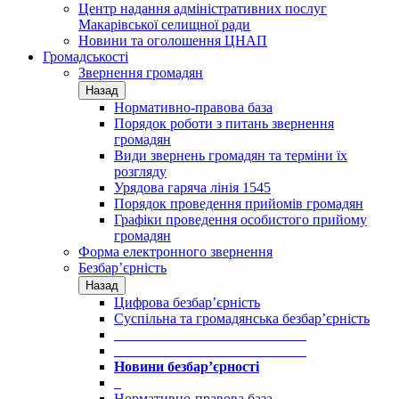
Центр надання адміністративних послуг
Макарівської селищної ради
Новини та оголошення ЦНАП
Громадськості
Звернення громадян
Назад
Нормативно-правова база
Порядок роботи з питань звернення
громадян
Види звернень громадян та терміни їх
розгляду
Урядова гаряча лінія 1545
Порядок проведення прийомів громадян
Графіки проведення особистого прийому
громадян
Форма електронного звернення
Безбар’єрність
Назад
Цифрова безбар’єрність
Суспільна та громадянська безбар’єрність
___________________________
___________________________
Новини безбар’єрності
_
Нормативно-правова база