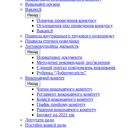
Виконавчі органи
Вакансії
Назад
Порядок проведення конкурсу
Оголошення про проведення конкурсу
Вакансії
Правила внутрішнього трудового розпорядку
Правила етичної поведінки
Антикорупційна діяльність
Назад
Нормативні документи
Методичні рекомендації, роз’яснення
Єдиний портал повідомлень викривачів
Рубрика “Доброчесність”
Виконавчий комітет
Назад
Члени виконавчого комітету
Регламент виконавчого комітету
Комісії виконавчого комітету
Графік прийому комітету
Рішення виконавчого комітету
Бюджет на 2021 рік
Депутати ради
Постійні комісії ради