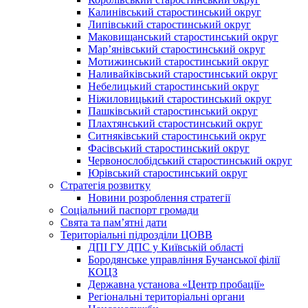
Калинівський старостинський округ
Липівський старостинський округ
Маковищанський старостинський округ
Мар’янівський старостинський округ
Мотижинський старостинський округ
Наливайківський старостинський округ
Небелицький старостинський округ
Ніжиловицький старостинський округ
Пашківський старостинський округ
Плахтянський старостинський округ
Ситняківський старостинський округ
Фасівський старостинський округ
Червонослобідський старостинський округ
Юрівський старостинський округ
Стратегія розвитку
Новини розроблення стратегії
Соціальний паспорт громади
Свята та пам’ятні дати
Територіальні підрозділи ЦОВВ
ДПІ ГУ ДПС у Київській області
Бородянське управління Бучанської філії
КОЦЗ
Державна установа «Центр пробації»
Регіональні територіальні органи