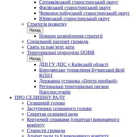
Ситняківський старостинський округ
Фасівський старостинський округ
Червонослобідський старостинський округ
Юрівський старостинський округ
Стратегія розвитку
Назад
Новини розроблення стратегії
Соціальний паспорт громади
Свята та пам’ятні дати
Територіальні підрозділи ЦОВВ
Назад
ДПІ ГУ ДПС у Київській області
Бородянське управління Бучанської філії
КОЦЗ
Державна установа «Центр пробації»
Регіональні територіальні органи
Нацсоцслужби
ПРО СЕЛИЩНУ РАДУ
Селищний голова
Заступники селищного голови
Секретар селищної ради
Керуючий справами (секретар) виконавчого
комітету
Старости громади
Апарат ради та її виконавчого комітету