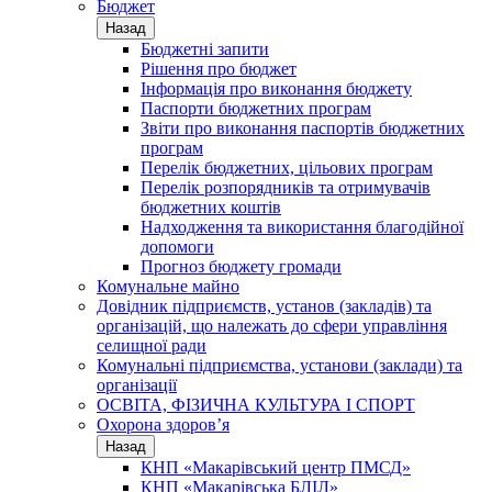
Бюджет
Назад
Бюджетні запити
Рішення про бюджет
Інформація про виконання бюджету
Паспорти бюджетних програм
Звіти про виконання паспортів бюджетних
програм
Перелік бюджетних, цільових програм
Перелік розпорядників та отримувачів
бюджетних коштів
Надходження та використання благодійної
допомоги
Прогноз бюджету громади
Комунальне майно
Довідник підприємств, установ (закладів) та
організацій, що належать до сфери управління
селищної ради
Комунальні підприємства, установи (заклади) та
організації
ОСВІТА, ФІЗИЧНА КУЛЬТУРА І СПОРТ
Охорона здоров’я
Назад
КНП «Макарівський центр ПМСД»
КНП «Макарівська БЛІЛ»