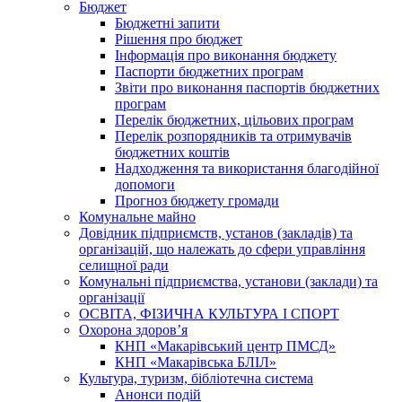
Бюджет
Бюджетні запити
Рішення про бюджет
Інформація про виконання бюджету
Паспорти бюджетних програм
Звіти про виконання паспортів бюджетних
програм
Перелік бюджетних, цільових програм
Перелік розпорядників та отримувачів
бюджетних коштів
Надходження та використання благодійної
допомоги
Прогноз бюджету громади
Комунальне майно
Довідник підприємств, установ (закладів) та
організацій, що належать до сфери управління
селищної ради
Комунальні підприємства, установи (заклади) та
організації
ОСВІТА, ФІЗИЧНА КУЛЬТУРА І СПОРТ
Охорона здоров’я
КНП «Макарівський центр ПМСД»
КНП «Макарівська БЛІЛ»
Культура, туризм, бібліотечна система
Анонси подій