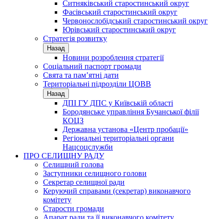
Ситняківський старостинський округ
Фасівський старостинський округ
Червонослобідський старостинський округ
Юрівський старостинський округ
Стратегія розвитку
Назад
Новини розроблення стратегії
Соціальний паспорт громади
Свята та пам’ятні дати
Територіальні підрозділи ЦОВВ
Назад
ДПІ ГУ ДПС у Київській області
Бородянське управління Бучанської філії
КОЦЗ
Державна установа «Центр пробації»
Регіональні територіальні органи
Нацсоцслужби
ПРО СЕЛИЩНУ РАДУ
Селищний голова
Заступники селищного голови
Секретар селищної ради
Керуючий справами (секретар) виконавчого
комітету
Старости громади
Апарат ради та її виконавчого комітету