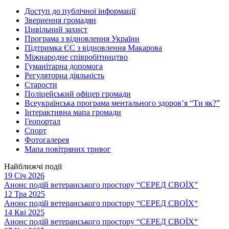
Доступ до публічної інформації
Звернення громадян
Цивільний захист
Програма з відновлення України
Підтримка ЄС з відновлення Макарова
Міжнародне співробітництво
Гуманітарна допомога
Регуляторна діяльність
Старости
Поліцейський офіцер громади
Всеукраїнська програма ментального здоров’я “Ти як?”
Інтерактивна мапа громади
Геопортал
Спорт
Фотогалерея
Мапа повітряних тривог
Найближчі події
19 Січ 2026
Анонс подій ветеранського простору “СЕРЕД СВОЇХ”
12 Тра 2025
Анонс подій ветеранського простору “СЕРЕД СВОЇХ“
14 Кві 2025
Анонс подій ветеранського простору “СЕРЕД СВОЇХ“