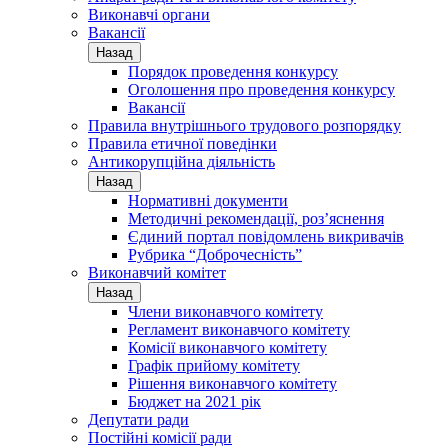
Виконавчі органи
Вакансії
Назад
Порядок проведення конкурсу
Оголошення про проведення конкурсу
Вакансії
Правила внутрішнього трудового розпорядку
Правила етичної поведінки
Антикорупційна діяльність
Назад
Нормативні документи
Методичні рекомендації, роз’яснення
Єдиний портал повідомлень викривачів
Рубрика “Доброчесність”
Виконавчий комітет
Назад
Члени виконавчого комітету
Регламент виконавчого комітету
Комісії виконавчого комітету
Графік прийому комітету
Рішення виконавчого комітету
Бюджет на 2021 рік
Депутати ради
Постійні комісії ради