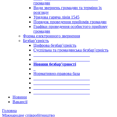
громадян
Види звернень громадян та терміни їх
розгляду
Урядова гаряча лінія 1545
Порядок проведення прийомів громадян
Графіки проведення особистого прийому
громадян
Форма електронного звернення
Безбар’єрність
Цифрова безбар’єрність
Суспільна та громадянська безбар’єрність
___________________________
___________________________
Новини безбар’єрності
_
Нормативно-правова база
___________________________
___________________________
___________________________
___________________________
Новини
Вакансії
Головна
Міжнародне співробітництво