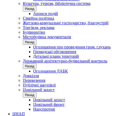
Культура, туризм, бібліотечна система
Назад
Анонси подій
Сімейна політика
Житлово-комунальне господарство, благоустрій
Торгівля, реклама
Будівництво
Містобудівна документація
Назад
Оголошення про проведення гром. слухань
Громадські обговорення
Детальні плани територій
Державний архітектурно-будівельний контроль
Назад
Оголошення ДАБК
Довкілля
Перевезення
Публічні закупівлі
Цивільний захист
Назад
Цивільний захист
Цивільний фронт
Нацспротив
ЦНАП