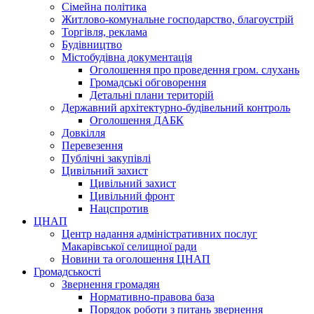
Сімейна політика
Житлово-комунальне господарство, благоустрій
Торгівля, реклама
Будівництво
Містобудівна документація
Оголошення про проведення гром. слухань
Громадські обговорення
Детальні плани територій
Державний архітектурно-будівельний контроль
Оголошення ДАБК
Довкілля
Перевезення
Публічні закупівлі
Цивільний захист
Цивільний захист
Цивільний фронт
Нацспротив
ЦНАП
Центр надання адміністративних послуг
Макарівської селищної ради
Новини та оголошення ЦНАП
Громадськості
Звернення громадян
Нормативно-правова база
Порядок роботи з питань звернення