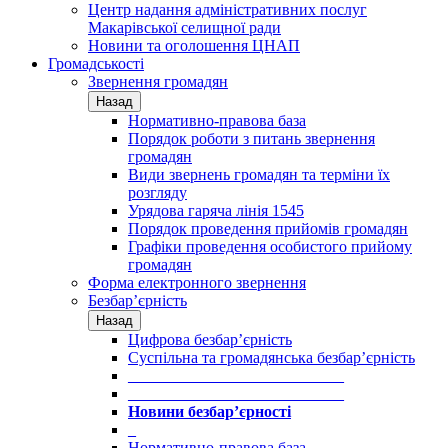
Центр надання адміністративних послуг
Макарівської селищної ради
Новини та оголошення ЦНАП
Громадськості
Звернення громадян
Назад
Нормативно-правова база
Порядок роботи з питань звернення
громадян
Види звернень громадян та терміни їх
розгляду
Урядова гаряча лінія 1545
Порядок проведення прийомів громадян
Графіки проведення особистого прийому
громадян
Форма електронного звернення
Безбар’єрність
Назад
Цифрова безбар’єрність
Суспільна та громадянська безбар’єрність
___________________________
___________________________
Новини безбар’єрності
_
Нормативно-правова база