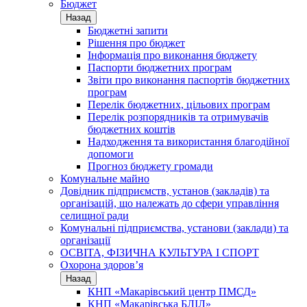
Бюджет
Назад
Бюджетні запити
Рішення про бюджет
Інформація про виконання бюджету
Паспорти бюджетних програм
Звіти про виконання паспортів бюджетних
програм
Перелік бюджетних, цільових програм
Перелік розпорядників та отримувачів
бюджетних коштів
Надходження та використання благодійної
допомоги
Прогноз бюджету громади
Комунальне майно
Довідник підприємств, установ (закладів) та
організацій, що належать до сфери управління
селищної ради
Комунальні підприємства, установи (заклади) та
організації
ОСВІТА, ФІЗИЧНА КУЛЬТУРА І СПОРТ
Охорона здоров’я
Назад
КНП «Макарівський центр ПМСД»
КНП «Макарівська БЛІЛ»