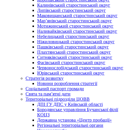
Калинівський старостинський округ
Липівський старостинський округ
Маковищанський старостинський округ
Мар’янівський старостинський округ
Мотижинський старостинський округ
Наливайківський старостинський округ
Небелицький старостинський округ
Ніжиловицький старостинський округ
Пашківський старостинський округ
Плахтянський старостинський округ
Ситняківський старостинський округ
Фасівський старостинський округ
Червонослобідський старостинський округ
Юрівський старостинський округ
Стратегія розвитку
Новини розроблення стратегії
Соціальний паспорт громади
Свята та пам’ятні дати
Територіальні підрозділи ЦОВВ
ДПІ ГУ ДПС у Київській області
Бородянське управління Бучанської філії
КОЦЗ
Державна установа «Центр пробації»
Регіональні територіальні органи