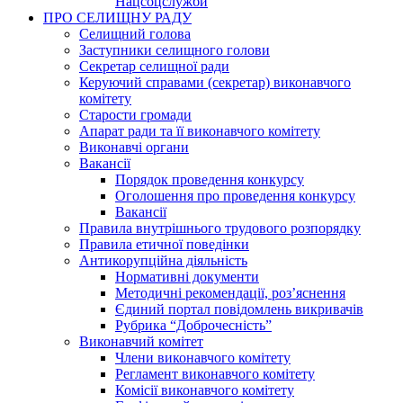
Нацсоцслужби
ПРО СЕЛИЩНУ РАДУ
Селищний голова
Заступники селищного голови
Секретар селищної ради
Керуючий справами (секретар) виконавчого
комітету
Старости громади
Апарат ради та її виконавчого комітету
Виконавчі органи
Вакансії
Порядок проведення конкурсу
Оголошення про проведення конкурсу
Вакансії
Правила внутрішнього трудового розпорядку
Правила етичної поведінки
Антикорупційна діяльність
Нормативні документи
Методичні рекомендації, роз’яснення
Єдиний портал повідомлень викривачів
Рубрика “Доброчесність”
Виконавчий комітет
Члени виконавчого комітету
Регламент виконавчого комітету
Комісії виконавчого комітету