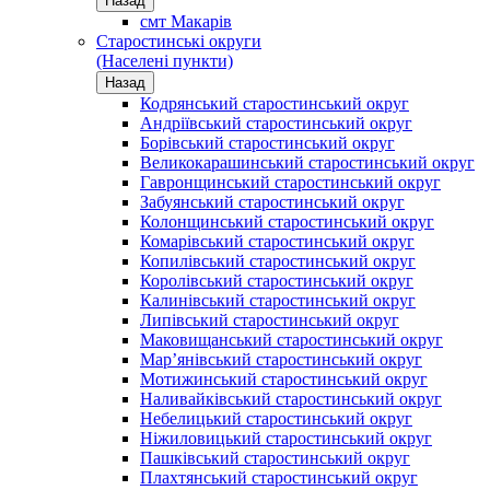
Назад
смт Макарів
Старостинські округи
(Населені пункти)
Назад
Кодрянський старостинський округ
Андріївський старостинський округ
Борівський старостинський округ
Великокарашинський старостинський округ
Гавронщинський старостинський округ
Забуянський старостинський округ
Колонщинський старостинський округ
Комарівський старостинський округ
Копилівський старостинський округ
Королівський старостинський округ
Калинівський старостинський округ
Липівський старостинський округ
Маковищанський старостинський округ
Мар’янівський старостинський округ
Мотижинський старостинський округ
Наливайківський старостинський округ
Небелицький старостинський округ
Ніжиловицький старостинський округ
Пашківський старостинський округ
Плахтянський старостинський округ