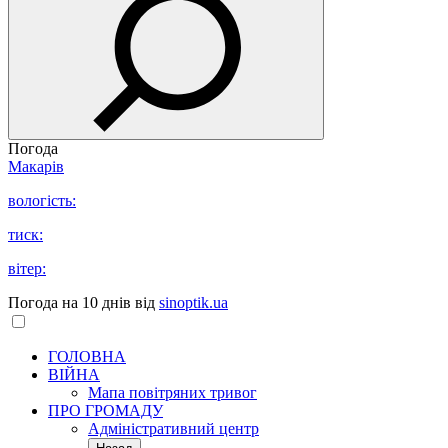
Погода
Макарів
вологість:
тиск:
вітер:
Погода на 10 днів від
sinoptik.ua
ГОЛОВНА
ВІЙНА
Мапа повітряних тривог
ПРО ГРОМАДУ
Aдміністративний центр