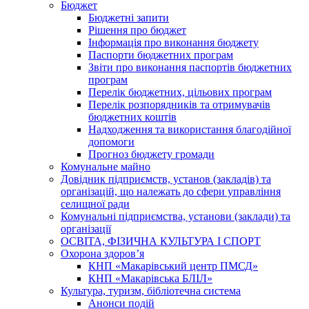
Бюджет
Бюджетні запити
Рішення про бюджет
Інформація про виконання бюджету
Паспорти бюджетних програм
Звіти про виконання паспортів бюджетних
програм
Перелік бюджетних, цільових програм
Перелік розпорядників та отримувачів
бюджетних коштів
Надходження та використання благодійної
допомоги
Прогноз бюджету громади
Комунальне майно
Довідник підприємств, установ (закладів) та
організацій, що належать до сфери управління
селищної ради
Комунальні підприємства, установи (заклади) та
організації
ОСВІТА, ФІЗИЧНА КУЛЬТУРА І СПОРТ
Охорона здоров’я
КНП «Макарівський центр ПМСД»
КНП «Макарівська БЛІЛ»
Культура, туризм, бібліотечна система
Анонси подій