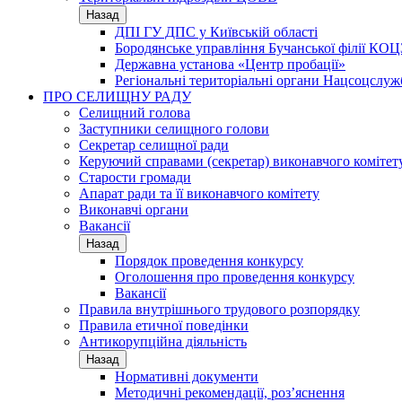
Назад
ДПІ ГУ ДПС у Київській області
Бородянське управління Бучанської філії КОЦ
Державна установа «Центр пробації»
Регіональні територіальні органи Нацсоцслу
ПРО СЕЛИЩНУ РАДУ
Селищний голова
Заступники селищного голови
Секретар селищної ради
Керуючий справами (секретар) виконавчого комітет
Старости громади
Апарат ради та її виконавчого комітету
Виконавчі органи
Вакансії
Назад
Порядок проведення конкурсу
Оголошення про проведення конкурсу
Вакансії
Правила внутрішнього трудового розпорядку
Правила етичної поведінки
Антикорупційна діяльність
Назад
Нормативні документи
Методичні рекомендації, роз’яснення