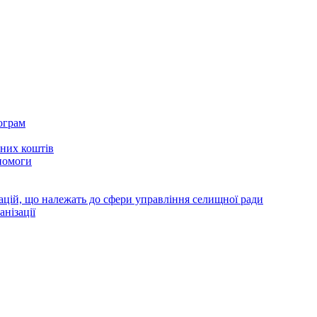
ограм
тних коштів
помоги
зацій, що належать до сфери управління селищної ради
анізації