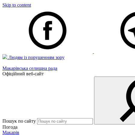
Skip to content
Людям із порушенням зору
Макарівська селищна рада
Офіційний веб-сайт
Пошук по сайту
Погода
Макарів