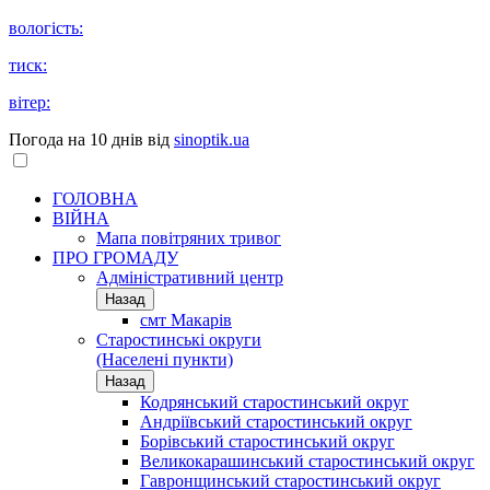
вологість:
тиск:
вітер:
Погода на 10 днів від
sinoptik.ua
ГОЛОВНА
ВІЙНА
Мапа повітряних тривог
ПРО ГРОМАДУ
Aдміністративний центр
Назад
смт Макарів
Старостинські округи
(Населені пункти)
Назад
Кодрянський старостинський округ
Андріївський старостинський округ
Борівський старостинський округ
Великокарашинський старостинський округ
Гавронщинський старостинський округ