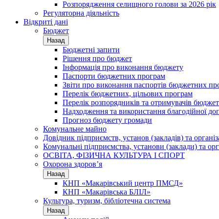
Розпорядження селищного голови за 2026 рік
Регуляторна діяльність
Відкриті дані
Бюджет
Назад
Бюджетні запити
Рішення про бюджет
Інформація про виконання бюджету
Паспорти бюджетних програм
Звіти про виконання паспортів бюджетних пр
Перелік бюджетних, цільових програм
Перелік розпорядників та отримувачів бюдже
Надходження та використання благодійної до
Прогноз бюджету громади
Комунальне майно
Довідник підприємств, установ (закладів) та органі
Комунальні підприємства, установи (заклади) та орг
ОСВІТА, ФІЗИЧНА КУЛЬТУРА І СПОРТ
Охорона здоров’я
Назад
КНП «Макарівський центр ПМСД»
КНП «Макарівська БЛІЛ»
Культура, туризм, бібліотечна система
Назад