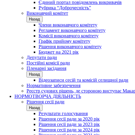
Єдиний портал повідомлень викривачів
Рубрика “Доброчесність”
Виконавчий комітет
Назад
Члени виконавчого комітету
Регламент виконавчого комітету
Комісії виконавчого комітету
Графік прийому комітету
Рішення виконавчого комітету
Бюджет на 2021 рік
Депутати ради
Постійні комісії ради
Пленарні засідання
Назад
Відеозаписи сесій та комісій селищної ради
Нормативне забезпечення
Реєстр судових рішень, де стороною виступає Мака
НОРМОТВОРЧА ДІЯЛЬНІСТЬ
Рішення сесії ради
Назад
Результати голосування
Рішення сесії ради за 2020 рік
Рішення сесії ради за 2023 рік
Рішення сесії ради за 2024 рік