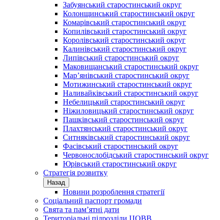
Забуянський старостинський округ
Колонщинський старостинський округ
Комарівський старостинський округ
Копилівський старостинський округ
Королівський старостинський округ
Калинівський старостинський округ
Липівський старостинський округ
Маковищанський старостинський округ
Мар’янівський старостинський округ
Мотижинський старостинський округ
Наливайківський старостинський округ
Небелицький старостинський округ
Ніжиловицький старостинський округ
Пашківський старостинський округ
Плахтянський старостинський округ
Ситняківський старостинський округ
Фасівський старостинський округ
Червонослобідський старостинський округ
Юрівський старостинський округ
Стратегія розвитку
Назад
Новини розроблення стратегії
Соціальний паспорт громади
Свята та пам’ятні дати
Територіальні підрозділи ЦОВВ