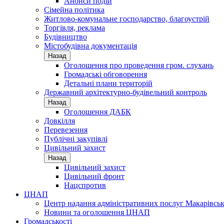
Анонси подій
Сімейна політика
Житлово-комунальне господарство, благоустрій
Торгівля, реклама
Будівництво
Містобудівна документація
Назад
Оголошення про проведення гром. слухань
Громадські обговорення
Детальні плани територій
Державний архітектурно-будівельний контроль
Назад
Оголошення ДАБК
Довкілля
Перевезення
Публічні закупівлі
Цивільний захист
Назад
Цивільний захист
Цивільний фронт
Нацспротив
ЦНАП
Центр надання адміністративних послуг Макарівськ
Новини та оголошення ЦНАП
Громадськості