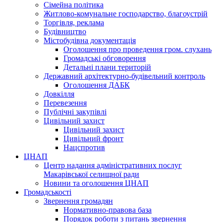
Сімейна політика
Житлово-комунальне господарство, благоустрій
Торгівля, реклама
Будівництво
Містобудівна документація
Оголошення про проведення гром. слухань
Громадські обговорення
Детальні плани територій
Державний архітектурно-будівельний контроль
Оголошення ДАБК
Довкілля
Перевезення
Публічні закупівлі
Цивільний захист
Цивільний захист
Цивільний фронт
Нацспротив
ЦНАП
Центр надання адміністративних послуг
Макарівської селищної ради
Новини та оголошення ЦНАП
Громадськості
Звернення громадян
Нормативно-правова база
Порядок роботи з питань звернення