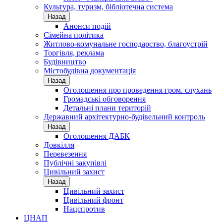
Культура, туризм, бібліотечна система
Назад
Анонси подій
Сімейна політика
Житлово-комунальне господарство, благоустрій
Торгівля, реклама
Будівництво
Містобудівна документація
Назад
Оголошення про проведення гром. слухань
Громадські обговорення
Детальні плани територій
Державний архітектурно-будівельний контроль
Назад
Оголошення ДАБК
Довкілля
Перевезення
Публічні закупівлі
Цивільний захист
Назад
Цивільний захист
Цивільний фронт
Нацспротив
ЦНАП