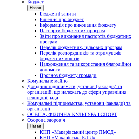
Бюджет
Назад
Бюджетні запити
Рішення про бюджет
Інформація про виконання бюджету
Паспорти бюджетних програм
Звіти про виконання паспортів бюджетних
програм
Перелік бюджетних, цільових програм
Перелік розпорядників та отримувачів
бюджетних коштів
Надходження та використання благодійної
допомоги
Прогноз бюджету громади
Комунальне майно
Довідник підприємств, установ (закладів) та
організацій, що належать до сфери управління
селищної ради
Комунальні підприємства, установи (заклади) та
організації
ОСВІТА, ФІЗИЧНА КУЛЬТУРА І СПОРТ
Охорона здоров’я
Назад
КНП «Макарівський центр ПМСД»
КНП «Макарівська БЛІЛ»