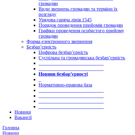
громадян
Види звернень громадян та терміни їх
розгляду
Урядова гаряча лінія 1545
Порядок проведення прийомів громадян
Графіки проведення особистого прийому
громадян
Форма електронного звернення
Безбар’єрність
Цифрова безбар’єрність
Суспільна та громадянська безбар’єрність
___________________________
___________________________
Новини безбар’єрності
_
Нормативно-правова база
___________________________
___________________________
___________________________
___________________________
Новини
Вакансії
Головна
Новини