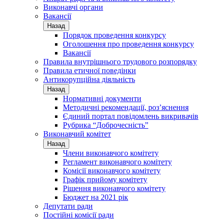
Виконавчі органи
Вакансії
Назад
Порядок проведення конкурсу
Оголошення про проведення конкурсу
Вакансії
Правила внутрішнього трудового розпорядку
Правила етичної поведінки
Антикорупційна діяльність
Назад
Нормативні документи
Методичні рекомендації, роз’яснення
Єдиний портал повідомлень викривачів
Рубрика “Доброчесність”
Виконавчий комітет
Назад
Члени виконавчого комітету
Регламент виконавчого комітету
Комісії виконавчого комітету
Графік прийому комітету
Рішення виконавчого комітету
Бюджет на 2021 рік
Депутати ради
Постійні комісії ради