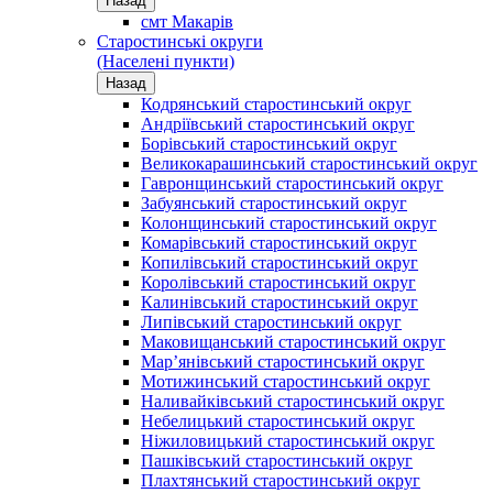
Назад
смт Макарів
Старостинські округи
(Населені пункти)
Назад
Кодрянський старостинський округ
Андріївський старостинський округ
Борівський старостинський округ
Великокарашинський старостинський округ
Гавронщинський старостинський округ
Забуянський старостинський округ
Колонщинський старостинський округ
Комарівський старостинський округ
Копилівський старостинський округ
Королівський старостинський округ
Калинівський старостинський округ
Липівський старостинський округ
Маковищанський старостинський округ
Мар’янівський старостинський округ
Мотижинський старостинський округ
Наливайківський старостинський округ
Небелицький старостинський округ
Ніжиловицький старостинський округ
Пашківський старостинський округ
Плахтянський старостинський округ