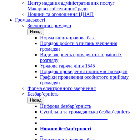
Центр надання адміністративних послуг
Макарівської селищної ради
Новини та оголошення ЦНАП
Громадськості
Звернення громадян
Назад
Нормативно-правова база
Порядок роботи з питань звернення
громадян
Види звернень громадян та терміни їх
розгляду
Урядова гаряча лінія 1545
Порядок проведення прийомів громадян
Графіки проведення особистого прийому
громадян
Форма електронного звернення
Безбар’єрність
Назад
Цифрова безбар’єрність
Суспільна та громадянська безбар’єрність
___________________________
___________________________
Новини безбар’єрності
_
Нормативно-правова база