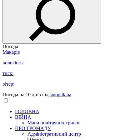
Погода
Макарів
вологість:
тиск:
вітер:
Погода на 10 днів від
sinoptik.ua
ГОЛОВНА
ВІЙНА
Мапа повітряних тривог
ПРО ГРОМАДУ
Aдміністративний центр