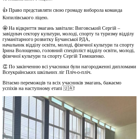
👍 Право представляти свою громаду виборола команда
Копилівського ліцею.
🤩 На відкриття змагань завітали: Виговський Сергій –
завідувач сектору культури, молоді, спорту та туризму відділу
гуманітарного розвитку Бучанської РДА,
начальник відділу освіти, молоді, фізичної культури та спорту
Ірина Волощенко, головний спеціпліст відділу освіти, молоді,
фізичної культури та спорту Сергій Тимошенко.
👏 По закінченню всі учасники були нагородженні дипломами
Всеукраїнських шкільних ліг Пліч-о-пліч.
Вітаємо переможців та всіх учасників змагань, бажаємо
успіхів на наступному етапі 🇺🇦!