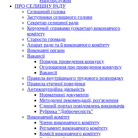
Нацсоцслужби
ПРО СЕЛИЩНУ РАДУ
Селищний голова
Заступники селищного голови
Секретар селищної ради
Керуючий справами (секретар) виконавчого
комітету
Старости громади
Апарат ради та її виконавчого комітету
Виконавчі органи
Вакансії
Порядок проведення конкурсу
Оголошення про проведення конкурсу
Вакансії
Правила внутрішнього трудового розпорядку
Правила етичної поведінки
Антикорупційна діяльність
Нормативні документи
Методичні рекомендації, роз’яснення
Єдиний портал повідомлень викривачів
Рубрика “Доброчесність”
Виконавчий комітет
Члени виконавчого комітету
Регламент виконавчого комітету
Комісії виконавчого комітету