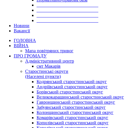
___________________________
___________________________
___________________________
___________________________
Новини
Вакансії
ГОЛОВНА
ВІЙНА
Мапа повітряних тривог
ПРО ГРОМАДУ
Aдміністративний центр
смт Макарів
Старостинські округи
(Населені пункти)
Кодрянський старостинський округ
Андріївський старостинський округ
Борівський старостинський округ
Великокарашинський старостинський округ
Гавронщинський старостинський округ
Забуянський старостинський округ
Колонщинський старостинський округ
Комарівський старостинський округ
Копилівський старостинський округ
Королівський старостинський округ