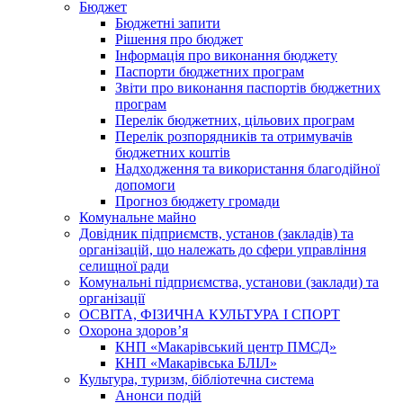
Бюджет
Бюджетні запити
Рішення про бюджет
Інформація про виконання бюджету
Паспорти бюджетних програм
Звіти про виконання паспортів бюджетних
програм
Перелік бюджетних, цільових програм
Перелік розпорядників та отримувачів
бюджетних коштів
Надходження та використання благодійної
допомоги
Прогноз бюджету громади
Комунальне майно
Довідник підприємств, установ (закладів) та
організацій, що належать до сфери управління
селищної ради
Комунальні підприємства, установи (заклади) та
організації
ОСВІТА, ФІЗИЧНА КУЛЬТУРА І СПОРТ
Охорона здоров’я
КНП «Макарівський центр ПМСД»
КНП «Макарівська БЛІЛ»
Культура, туризм, бібліотечна система
Анонси подій