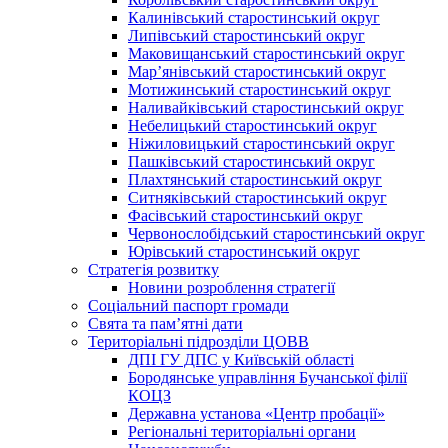
Калинівський старостинський округ
Липівський старостинський округ
Маковищанський старостинський округ
Мар’янівський старостинський округ
Мотижинський старостинський округ
Наливайківський старостинський округ
Небелицький старостинський округ
Ніжиловицький старостинський округ
Пашківський старостинський округ
Плахтянський старостинський округ
Ситняківський старостинський округ
Фасівський старостинський округ
Червонослобідський старостинський округ
Юрівський старостинський округ
Стратегія розвитку
Новини розроблення стратегії
Соціальний паспорт громади
Свята та пам’ятні дати
Територіальні підрозділи ЦОВВ
ДПІ ГУ ДПС у Київській області
Бородянське управління Бучанської філії
КОЦЗ
Державна установа «Центр пробації»
Регіональні територіальні органи