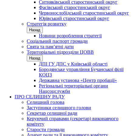
Ситняківський старостинський округ
Фасівський старостинський округ
Червонослобідський старостинський округ
Юрівський старостинський округ
Стратегія розвитку
Назад
Новини розроблення стратегії
Соціальний паспорт громади
Свята та пам’ятні дати
Територіальні підрозділи ЦОВВ
Назад
ДПІ ГУ ДПС у Київській області
Бородянське управління Бучанської філії
КОЦЗ
Державна установа «Центр пробації»
Регіональні територіальні органи
Нацсоцслужби
ПРО СЕЛИЩНУ РАДУ
Селищний голова
Заступники селищного голови
Секретар селищної ради
Керуючий справами (секретар) виконавчого
комітету
Старости громади
Апарат ради та її виконавчого комітету