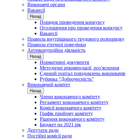
Виконавчі органи
Вакансії
Назад
Порядок проведення конкурсу
Оголошення про проведення конкурсу
Вакансії
Правила внутрішнього трудового розпорядку
Правила етичної поведінки
Антикорупційна діяльність
Назад
Нормативні документи
Методичні рекомендації, роз’яснення
Єдиний портал повідомлень викривачів
Рубрика “Доброчесність”
Виконавчий комітет
Назад
Члени виконавчого комітету
Регламент виконавчого комітету
Комісії виконавчого комітету
Графік прийому комітету
Рішення виконавчого комітету
Бюджет на 2021 рік
Депутати ради
Постійні комісії ради