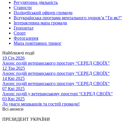
Регуляторна діяльність
Старости
Поліцейський офіцер громади
Всеукраїнська програма ментального здоров’я “Ти як?”
Інтерактивна мапа громади
Геопортал
Спорт
Фотогалерея
Мапа повітряних тривог
Найближчі події
19 Січ 2026
Анонс подій ветеранського простору “СЕРЕД СВОЇХ”
12 Тра 2025
Анонс подій ветеранського простору “СЕРЕД СВОЇХ“
14 Кві 2025
Анонс подій ветеранського простору “СЕРЕД СВОЇХ“
07 Кві 2025
Анонс подій у ветеранському просторі “СЕРЕД СВОЇХ“
03 Кві 2025
До уваги мешканців та гостей громади!
Всі анонси
ПРЕЗИДЕНТ УКРАЇНИ