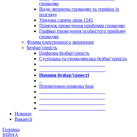
громадян
Види звернень громадян та терміни їх
розгляду
Урядова гаряча лінія 1545
Порядок проведення прийомів громадян
Графіки проведення особистого прийому
громадян
Форма електронного звернення
Безбар’єрність
Цифрова безбар’єрність
Суспільна та громадянська безбар’єрність
___________________________
___________________________
Новини безбар’єрності
_
Нормативно-правова база
___________________________
___________________________
___________________________
___________________________
Новини
Вакансії
Головна
ВІЙНА