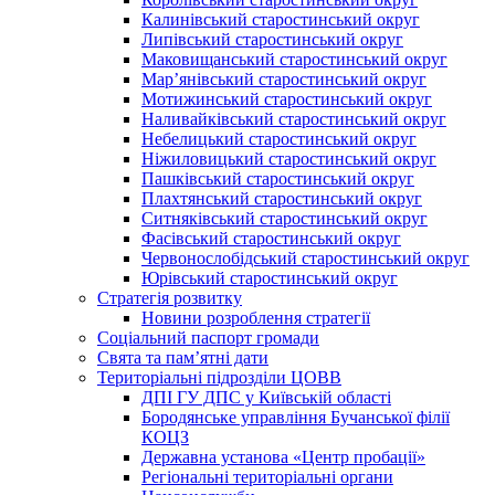
Калинівський старостинський округ
Липівський старостинський округ
Маковищанський старостинський округ
Мар’янівський старостинський округ
Мотижинський старостинський округ
Наливайківський старостинський округ
Небелицький старостинський округ
Ніжиловицький старостинський округ
Пашківський старостинський округ
Плахтянський старостинський округ
Ситняківський старостинський округ
Фасівський старостинський округ
Червонослобідський старостинський округ
Юрівський старостинський округ
Стратегія розвитку
Новини розроблення стратегії
Соціальний паспорт громади
Свята та пам’ятні дати
Територіальні підрозділи ЦОВВ
ДПІ ГУ ДПС у Київській області
Бородянське управління Бучанської філії
КОЦЗ
Державна установа «Центр пробації»
Регіональні територіальні органи