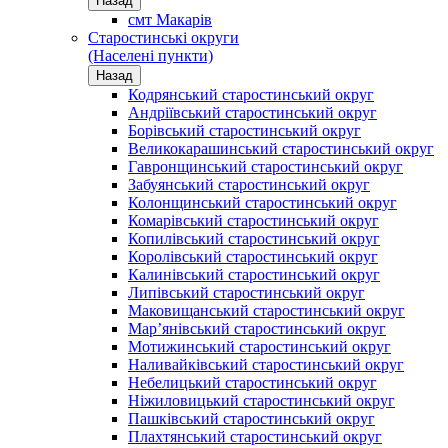
Назад
смт Макарів
Старостинські округи
(Населені пункти)
Назад
Кодрянський старостинський округ
Андріївський старостинський округ
Борівський старостинський округ
Великокарашинський старостинський округ
Гавронщинський старостинський округ
Забуянський старостинський округ
Колонщинський старостинський округ
Комарівський старостинський округ
Копилівський старостинський округ
Королівський старостинський округ
Калинівський старостинський округ
Липівський старостинський округ
Маковищанський старостинський округ
Мар’янівський старостинський округ
Мотижинський старостинський округ
Наливайківський старостинський округ
Небелицький старостинський округ
Ніжиловицький старостинський округ
Пашківський старостинський округ
Плахтянський старостинський округ