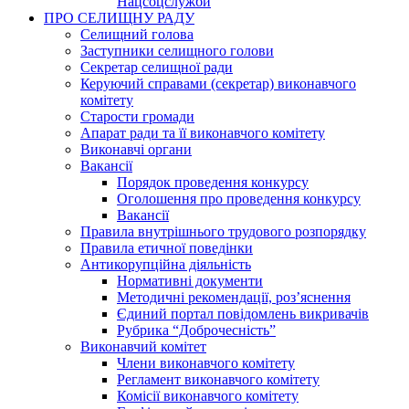
Нацсоцслужби
ПРО СЕЛИЩНУ РАДУ
Селищний голова
Заступники селищного голови
Секретар селищної ради
Керуючий справами (секретар) виконавчого
комітету
Старости громади
Апарат ради та її виконавчого комітету
Виконавчі органи
Вакансії
Порядок проведення конкурсу
Оголошення про проведення конкурсу
Вакансії
Правила внутрішнього трудового розпорядку
Правила етичної поведінки
Антикорупційна діяльність
Нормативні документи
Методичні рекомендації, роз’яснення
Єдиний портал повідомлень викривачів
Рубрика “Доброчесність”
Виконавчий комітет
Члени виконавчого комітету
Регламент виконавчого комітету
Комісії виконавчого комітету