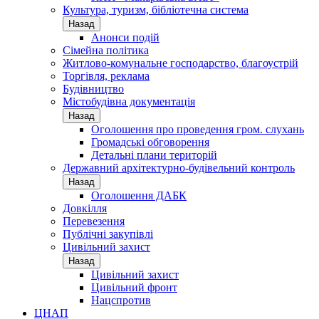
Культура, туризм, бібліотечна система
Назад
Анонси подій
Сімейна політика
Житлово-комунальне господарство, благоустрій
Торгівля, реклама
Будівництво
Містобудівна документація
Назад
Оголошення про проведення гром. слухань
Громадські обговорення
Детальні плани територій
Державний архітектурно-будівельний контроль
Назад
Оголошення ДАБК
Довкілля
Перевезення
Публічні закупівлі
Цивільний захист
Назад
Цивільний захист
Цивільний фронт
Нацспротив
ЦНАП