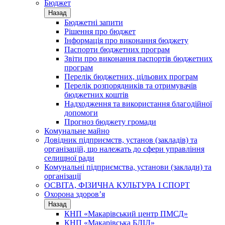
Бюджет
Назад
Бюджетні запити
Рішення про бюджет
Інформація про виконання бюджету
Паспорти бюджетних програм
Звіти про виконання паспортів бюджетних
програм
Перелік бюджетних, цільових програм
Перелік розпорядників та отримувачів
бюджетних коштів
Надходження та використання благодійної
допомоги
Прогноз бюджету громади
Комунальне майно
Довідник підприємств, установ (закладів) та
організацій, що належать до сфери управління
селищної ради
Комунальні підприємства, установи (заклади) та
організації
ОСВІТА, ФІЗИЧНА КУЛЬТУРА І СПОРТ
Охорона здоров’я
Назад
КНП «Макарівський центр ПМСД»
КНП «Макарівська БЛІЛ»