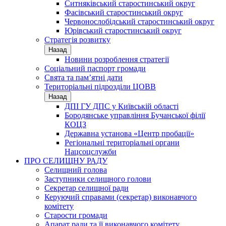
Ситняківський старостинський округ
Фасівський старостинський округ
Червонослобідський старостинський округ
Юрівський старостинський округ
Стратегія розвитку
Назад
Новини розроблення стратегії
Соціальний паспорт громади
Свята та пам’ятні дати
Територіальні підрозділи ЦОВВ
Назад
ДПІ ГУ ДПС у Київській області
Бородянське управління Бучанської філії
КОЦЗ
Державна установа «Центр пробації»
Регіональні територіальні органи
Нацсоцслужби
ПРО СЕЛИЩНУ РАДУ
Селищний голова
Заступники селищного голови
Секретар селищної ради
Керуючий справами (секретар) виконавчого
комітету
Старости громади
Апарат ради та її виконавчого комітету