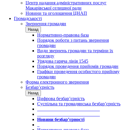
Центр надання адміністративних послуг
Макарівської селищної ради
Новини та оголошення ЦНАП
Громадськості
Звернення громадян
Назад
Нормативно-правова база
Порядок роботи з питань звернення
громадян
Види звернень громадян та терміни їх
розгляду
Урядова гаряча лінія 1545
Порядок проведення прийомів громадян
Графіки проведення особистого прийому
громадян
Форма електронного звернення
Безбар’єрність
Назад
Цифрова безбар’єрність
Суспільна та громадянська безбар’єрність
___________________________
___________________________
Новини безбар’єрності
_
Нормативно-правова база