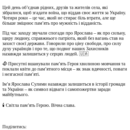
Цей день об’єднав рідних, друзів та жителів села, які
зібралися, щоб згадати воїна, що віддав своє життя за Україну.
Чотири роки – це час, який не стирає біль втрати, але ще
більше зміцнює пам’ять про мужність і відданість.
Під час заходу звучали спогади про Ярослава – як про сильну,
щиру людину, справжнього патріота, який без вагань став на
захист своєї держави. Говорили про ціну свободи, про силу
духу українців і про те, що подвиг наших Захисників
назавжди залишиться у серцях людей. 🇺🇦
🥀 Присутні вшанували пам’ять Героя хвилиною мовчання та
поклали квіти до пам’ятного місця – як знак вдячності, поваги
і незгасної пам’яті.
Ім’я Ярослава Сулими назавжди залишиться в історії громади
та України – як символ відваги і самопожертви заради
майбутнього.
🕯 Світла пам’ять Герою. Вічна слава.
Поділитись: