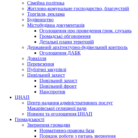
Сімейна політика
Житлово-комунальне господарство, благоустрій
Торгівля, реклама
Будівництво
Містобудівна документація
Оголошення про проведення гром. слухань
Громадські обговорення
Детальні плани територій
Державний архітектурно-будівельний контроль
Оголошення ДАБК
Довкілля
Перевезення
Публічні закупівлі
Цивільний захист
Цивільний захист
Цивільний фронт
Нацспротив
ЦНАП
Центр надання адміністративних послуг
Макарівської селищної ради
Новини та оголошення ЦНАП
Громадськості
Звернення громадян
Нормативно-правова база
Порядок роботи з питань звернення