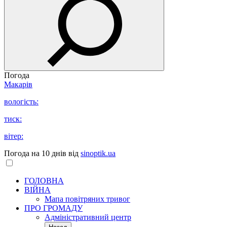
Погода
Макарів
вологість:
тиск:
вітер:
Погода на 10 днів від
sinoptik.ua
ГОЛОВНА
ВІЙНА
Мапа повітряних тривог
ПРО ГРОМАДУ
Aдміністративний центр