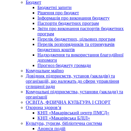
Бюджет
Бюджетні запити
Рішення про бюджет
Інформація про виконання бюджету
Паспорти бюджетних програм
Звіти про виконання паспортів бюджетних
програм
Перелік бюджетних, цільових програм
Перелік розпорядників та отримувачів
бюджетних коштів
Надходження та використання благодійної
допомоги
Прогноз бюджету громади
Комунальне майно
Довідник підприємств, установ (закладів) та
організацій, що належать до сфери управління
селищної ради
Комунальні підприємства, установи (заклади) та
організації
ОСВІТА, ФІЗИЧНА КУЛЬТУРА І СПОРТ
Охорона здоров’я
КНП «Макарівський центр ПМСД»
КНП «Макарівська БЛІЛ»
Культура, туризм, бібліотечна система
Анонси подій