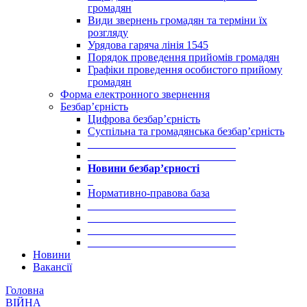
громадян
Види звернень громадян та терміни їх
розгляду
Урядова гаряча лінія 1545
Порядок проведення прийомів громадян
Графіки проведення особистого прийому
громадян
Форма електронного звернення
Безбар’єрність
Цифрова безбар’єрність
Суспільна та громадянська безбар’єрність
___________________________
___________________________
Новини безбар’єрності
_
Нормативно-правова база
___________________________
___________________________
___________________________
___________________________
Новини
Вакансії
Головна
ВІЙНА