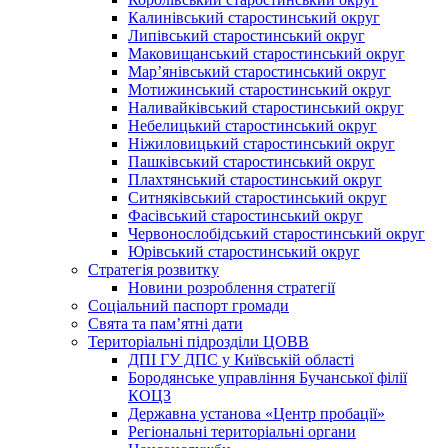
Калинівський старостинський округ
Липівський старостинський округ
Маковищанський старостинський округ
Мар’янівський старостинський округ
Мотижинський старостинський округ
Наливайківський старостинський округ
Небелицький старостинський округ
Ніжиловицький старостинський округ
Пашківський старостинський округ
Плахтянський старостинський округ
Ситняківський старостинський округ
Фасівський старостинський округ
Червонослобідський старостинський округ
Юрівський старостинський округ
Стратегія розвитку
Новини розроблення стратегії
Соціальний паспорт громади
Свята та пам’ятні дати
Територіальні підрозділи ЦОВВ
ДПІ ГУ ДПС у Київській області
Бородянське управління Бучанської філії
КОЦЗ
Державна установа «Центр пробації»
Регіональні територіальні органи