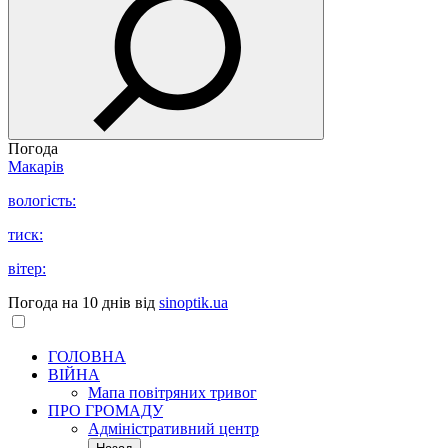
Погода
Макарів
вологість:
тиск:
вітер:
Погода на 10 днів від
sinoptik.ua
ГОЛОВНА
ВІЙНА
Мапа повітряних тривог
ПРО ГРОМАДУ
Aдміністративний центр