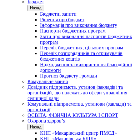
Бюджет
Назад
Бюджетні запити
Рішення про бюджет
Інформація про виконання бюджету
Паспорти бюджетних програм
Звіти про виконання паспортів бюджетних
програм
Перелік бюджетних, цільових програм
Перелік розпорядників та отримувачів
бюджетних коштів
Надходження та використання благодійної
допомоги
Прогноз бюджету громади
Комунальне майно
Довідник підприємств, установ (закладів) та
організацій, що належать до сфери управління
селищної ради
Комунальні підприємства, установи (заклади) та
організації
ОСВІТА, ФІЗИЧНА КУЛЬТУРА І СПОРТ
Охорона здоров’я
Назад
КНП «Макарівський центр ПМСД»
КНП «Макарівська БЛІЛ»