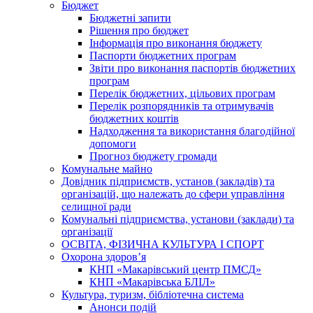
Бюджет
Бюджетні запити
Рішення про бюджет
Інформація про виконання бюджету
Паспорти бюджетних програм
Звіти про виконання паспортів бюджетних
програм
Перелік бюджетних, цільових програм
Перелік розпорядників та отримувачів
бюджетних коштів
Надходження та використання благодійної
допомоги
Прогноз бюджету громади
Комунальне майно
Довідник підприємств, установ (закладів) та
організацій, що належать до сфери управління
селищної ради
Комунальні підприємства, установи (заклади) та
організації
ОСВІТА, ФІЗИЧНА КУЛЬТУРА І СПОРТ
Охорона здоров’я
КНП «Макарівський центр ПМСД»
КНП «Макарівська БЛІЛ»
Культура, туризм, бібліотечна система
Анонси подій