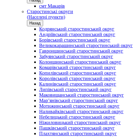
Назад
смт Макарів
Старостинські округи
(Населені пункти)
Назад
Кодрянський старостинський округ
Андріївський старостинський округ
Борівський старостинський округ
Великокарашинський старостинський округ
Гавронщинський старостинський округ
Забуянський старостинський округ
Колонщинський старостинський округ
Комарівський старостинський округ
Копилівський старостинський округ
Королівський старостинський округ
Калинівський старостинський округ
Липівський старостинський округ
Маковищанський старостинський округ
Мар’янівський старостинський округ
Мотижинський старостинський округ
Наливайківський старостинський округ
Небелицький старостинський округ
Ніжиловицький старостинський округ
Пашківський старостинський округ
Плахтянський старостинський округ