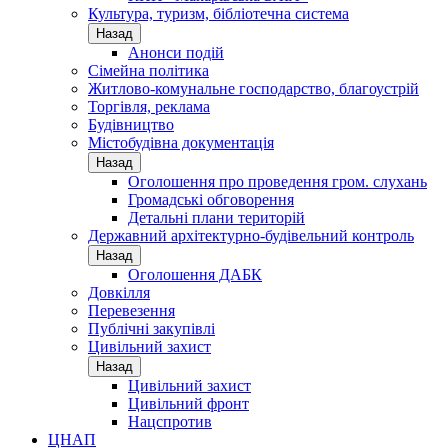
Культура, туризм, бібліотечна система
Назад
Анонси подій
Сімейна політика
Житлово-комунальне господарство, благоустрій
Торгівля, реклама
Будівництво
Містобудівна документація
Назад
Оголошення про проведення гром. слухань
Громадські обговорення
Детальні плани територій
Державний архітектурно-будівельний контроль
Назад
Оголошення ДАБК
Довкілля
Перевезення
Публічні закупівлі
Цивільний захист
Назад
Цивільний захист
Цивільний фронт
Нацспротив
ЦНАП