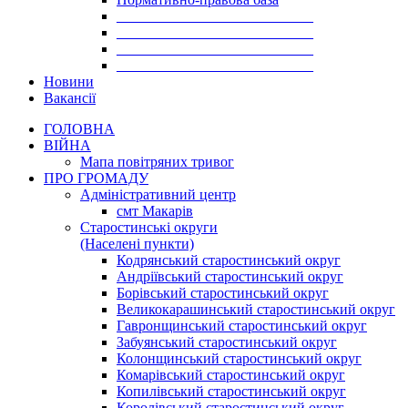
___________________________
___________________________
___________________________
___________________________
Новини
Вакансії
ГОЛОВНА
ВІЙНА
Мапа повітряних тривог
ПРО ГРОМАДУ
Aдміністративний центр
смт Макарів
Старостинські округи
(Населені пункти)
Кодрянський старостинський округ
Андріївський старостинський округ
Борівський старостинський округ
Великокарашинський старостинський округ
Гавронщинський старостинський округ
Забуянський старостинський округ
Колонщинський старостинський округ
Комарівський старостинський округ
Копилівський старостинський округ
Королівський старостинський округ