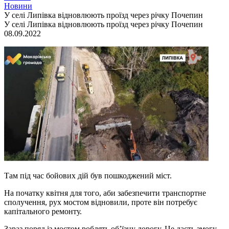
Новини
У селі Липівка відновлюють проїзд через річку Почепин
У селі Липівка відновлюють проїзд через річку Почепин
08.09.2022
Там під час бойових дій був пошкоджений міст.
На початку квітня для того, аби забезпечити транспортне
сполучення, рух мостом відновили, проте він потребує
капітального ремонту.
Зараз поряд із мостом роблять об’їзну дорогу. Це дасть змогу