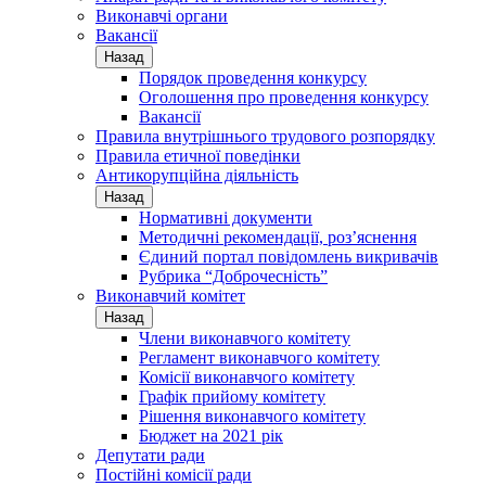
Виконавчі органи
Вакансії
Назад
Порядок проведення конкурсу
Оголошення про проведення конкурсу
Вакансії
Правила внутрішнього трудового розпорядку
Правила етичної поведінки
Антикорупційна діяльність
Назад
Нормативні документи
Методичні рекомендації, роз’яснення
Єдиний портал повідомлень викривачів
Рубрика “Доброчесність”
Виконавчий комітет
Назад
Члени виконавчого комітету
Регламент виконавчого комітету
Комісії виконавчого комітету
Графік прийому комітету
Рішення виконавчого комітету
Бюджет на 2021 рік
Депутати ради
Постійні комісії ради