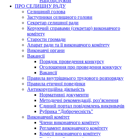
Нацсоцслужби
ПРО СЕЛИЩНУ РАДУ
Селищний голова
Заступники селищного голови
Секретар селищної ради
Керуючий справами (секретар) виконавчого
комітету
Старости громади
Апарат ради та її виконавчого комітету
Виконавчі органи
Вакансії
Порядок проведення конкурсу
Оголошення про проведення конкурсу
Вакансії
Правила внутрішнього трудового розпорядку
Правила етичної поведінки
Антикорупційна діяльність
Нормативні документи
Методичні рекомендації, роз’яснення
Єдиний портал повідомлень викривачів
Рубрика “Доброчесність”
Виконавчий комітет
Члени виконавчого комітету
Регламент виконавчого комітету
Комісії виконавчого комітету