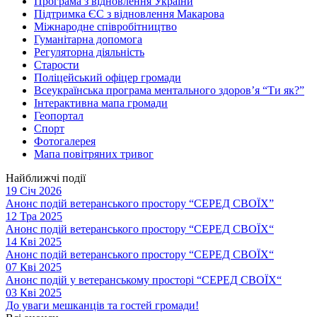
Програма з відновлення України
Підтримка ЄС з відновлення Макарова
Міжнародне співробітництво
Гуманітарна допомога
Регуляторна діяльність
Старости
Поліцейський офіцер громади
Всеукраїнська програма ментального здоров’я “Ти як?”
Інтерактивна мапа громади
Геопортал
Спорт
Фотогалерея
Мапа повітряних тривог
Найближчі події
19 Січ 2026
Анонс подій ветеранського простору “СЕРЕД СВОЇХ”
12 Тра 2025
Анонс подій ветеранського простору “СЕРЕД СВОЇХ“
14 Кві 2025
Анонс подій ветеранського простору “СЕРЕД СВОЇХ“
07 Кві 2025
Анонс подій у ветеранському просторі “СЕРЕД СВОЇХ“
03 Кві 2025
До уваги мешканців та гостей громади!