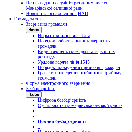
Центр надання адміністративних послуг
Макарівської селищної ради
Новини та оголошення ЦНАП
Громадськості
Звернення громадян
Назад
Нормативно-правова база
Порядок роботи з питань звернення
громадян
Види звернень громадян та терміни їх
розгляду
Урядова гаряча лінія 1545
Порядок проведення прийомів громадян
Графіки проведення особистого прийому
громадян
Форма електронного звернення
Безбар’єрність
Назад
Цифрова безбар’єрність
Суспільна та громадянська безбар’єрність
___________________________
___________________________
Новини безбар’єрності
_
Нормативно-правова база