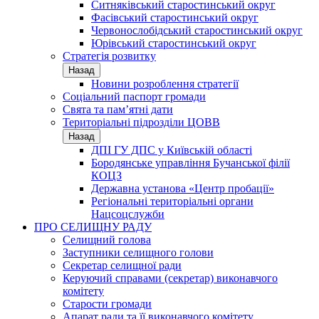
Ситняківський старостинський округ
Фасівський старостинський округ
Червонослобідський старостинський округ
Юрівський старостинський округ
Стратегія розвитку
Назад
Новини розроблення стратегії
Соціальний паспорт громади
Свята та пам’ятні дати
Територіальні підрозділи ЦОВВ
Назад
ДПІ ГУ ДПС у Київській області
Бородянське управління Бучанської філії
КОЦЗ
Державна установа «Центр пробації»
Регіональні територіальні органи
Нацсоцслужби
ПРО СЕЛИЩНУ РАДУ
Селищний голова
Заступники селищного голови
Секретар селищної ради
Керуючий справами (секретар) виконавчого
комітету
Старости громади
Апарат ради та її виконавчого комітету