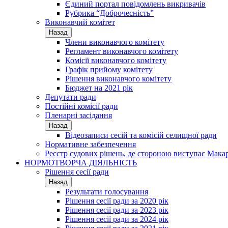
Єдиний портал повідомлень викривачів
Рубрика “Доброчесність”
Виконавчий комітет
Назад
Члени виконавчого комітету
Регламент виконавчого комітету
Комісії виконавчого комітету
Графік прийому комітету
Рішення виконавчого комітету
Бюджет на 2021 рік
Депутати ради
Постійні комісії ради
Пленарні засідання
Назад
Відеозаписи сесій та комісій селищної ради
Нормативне забезпечення
Реєстр судових рішень, де стороною виступає Мака
НОРМОТВОРЧА ДІЯЛЬНІСТЬ
Рішення сесії ради
Назад
Результати голосування
Рішення сесії ради за 2020 рік
Рішення сесії ради за 2023 рік
Рішення сесії ради за 2024 рік