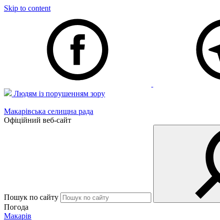
Skip to content
Людям із порушенням зору
Макарівська селищна рада
Офіційний веб-сайт
Пошук по сайту
Погода
Макарів