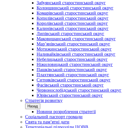
Забуянський старостинський округ
Колонщинський старостинський округ
Комарівський старостинський округ
Копилівський старостинський округ
Королівський старостинський округ
Калинівський старостинський округ
Липівський старостинський округ
Маковищанський старостинський округ
Мар’янівський старостинський округ
Мотижинський старостинський округ
Наливайківський старостинський округ
Небелицький старостинський округ
Ніжиловицький старостинський округ
Пашківський старостинський округ
Плахтянський старостинський округ
Ситняківський старостинський округ
Фасівський старостинський округ
Червонослобідський старостинський округ
Юрівський старостинський округ
Стратегія розвитку
Назад
Новини розроблення стратегії
Соціальний паспорт громади
Свята та пам’ятні дати
Територіальні підрозділи ЦОВВ