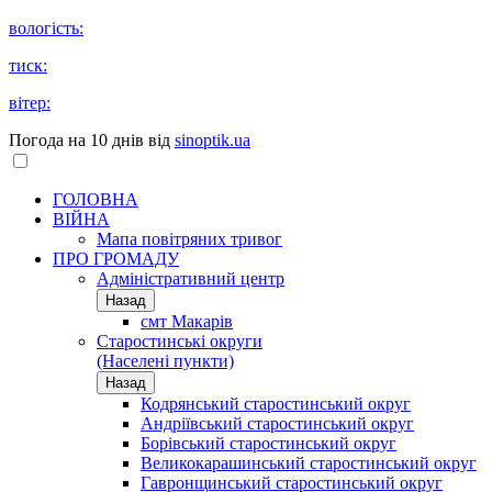
вологість:
тиск:
вітер:
Погода на 10 днів від
sinoptik.ua
ГОЛОВНА
ВІЙНА
Мапа повітряних тривог
ПРО ГРОМАДУ
Aдміністративний центр
Назад
смт Макарів
Старостинські округи
(Населені пункти)
Назад
Кодрянський старостинський округ
Андріївський старостинський округ
Борівський старостинський округ
Великокарашинський старостинський округ
Гавронщинський старостинський округ