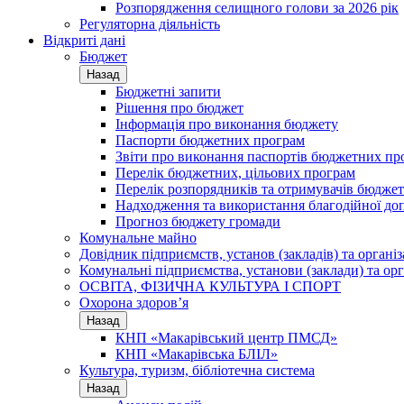
Розпорядження селищного голови за 2026 рік
Регуляторна діяльність
Відкриті дані
Бюджет
Назад
Бюджетні запити
Рішення про бюджет
Інформація про виконання бюджету
Паспорти бюджетних програм
Звіти про виконання паспортів бюджетних пр
Перелік бюджетних, цільових програм
Перелік розпорядників та отримувачів бюдже
Надходження та використання благодійної до
Прогноз бюджету громади
Комунальне майно
Довідник підприємств, установ (закладів) та органі
Комунальні підприємства, установи (заклади) та орг
ОСВІТА, ФІЗИЧНА КУЛЬТУРА І СПОРТ
Охорона здоров’я
Назад
КНП «Макарівський центр ПМСД»
КНП «Макарівська БЛІЛ»
Культура, туризм, бібліотечна система
Назад