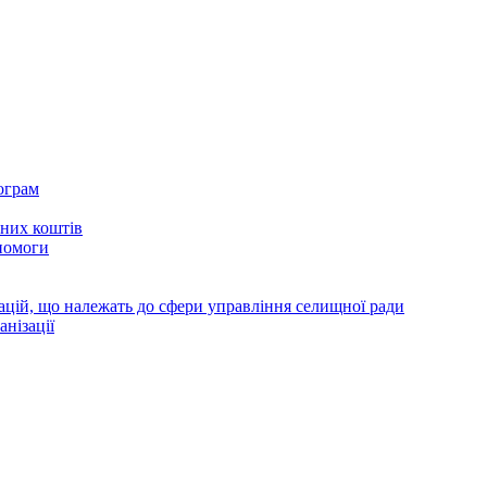
ограм
тних коштів
помоги
зацій, що належать до сфери управління селищної ради
анізації