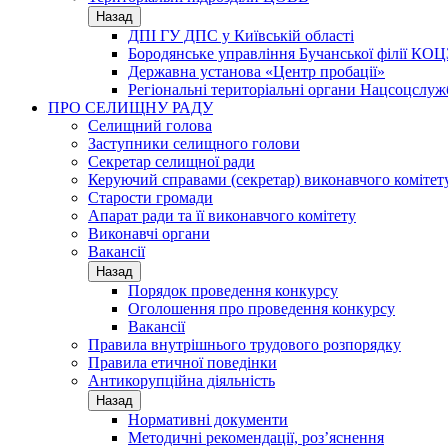
Назад
ДПІ ГУ ДПС у Київській області
Бородянське управління Бучанської філії КОЦ
Державна установа «Центр пробації»
Регіональні територіальні органи Нацсоцслу
ПРО СЕЛИЩНУ РАДУ
Селищний голова
Заступники селищного голови
Секретар селищної ради
Керуючий справами (секретар) виконавчого комітет
Старости громади
Апарат ради та її виконавчого комітету
Виконавчі органи
Вакансії
Назад
Порядок проведення конкурсу
Оголошення про проведення конкурсу
Вакансії
Правила внутрішнього трудового розпорядку
Правила етичної поведінки
Антикорупційна діяльність
Назад
Нормативні документи
Методичні рекомендації, роз’яснення