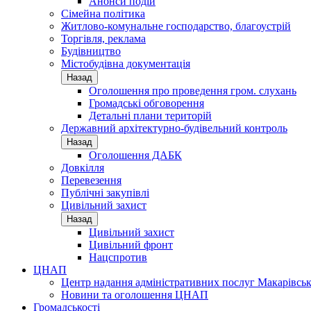
Анонси подій
Сімейна політика
Житлово-комунальне господарство, благоустрій
Торгівля, реклама
Будівництво
Містобудівна документація
Назад
Оголошення про проведення гром. слухань
Громадські обговорення
Детальні плани територій
Державний архітектурно-будівельний контроль
Назад
Оголошення ДАБК
Довкілля
Перевезення
Публічні закупівлі
Цивільний захист
Назад
Цивільний захист
Цивільний фронт
Нацспротив
ЦНАП
Центр надання адміністративних послуг Макарівськ
Новини та оголошення ЦНАП
Громадськості