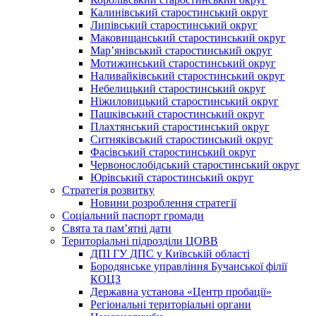
Калинівський старостинський округ
Липівський старостинський округ
Маковищанський старостинський округ
Мар’янівський старостинський округ
Мотижинський старостинський округ
Наливайківський старостинський округ
Небелицький старостинський округ
Ніжиловицький старостинський округ
Пашківський старостинський округ
Плахтянський старостинський округ
Ситняківський старостинський округ
Фасівський старостинський округ
Червонослобідський старостинський округ
Юрівський старостинський округ
Стратегія розвитку
Новини розроблення стратегії
Соціальний паспорт громади
Свята та пам’ятні дати
Територіальні підрозділи ЦОВВ
ДПІ ГУ ДПС у Київській області
Бородянське управління Бучанської філії
КОЦЗ
Державна установа «Центр пробації»
Регіональні територіальні органи