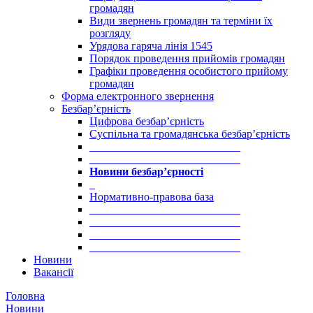
громадян
Види звернень громадян та терміни їх
розгляду
Урядова гаряча лінія 1545
Порядок проведення прийомів громадян
Графіки проведення особистого прийому
громадян
Форма електронного звернення
Безбар’єрність
Цифрова безбар’єрність
Суспільна та громадянська безбар’єрність
___________________________
___________________________
Новини безбар’єрності
_
Нормативно-правова база
___________________________
___________________________
___________________________
___________________________
Новини
Вакансії
Головна
Новини