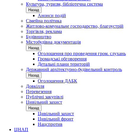
Культура, туризм, бібліотечна система
Назад
Анонси подій
Сімейна політика
Житлово-комунальне господарство, благоустрій
Торгівля, реклама
Будівництво
Містобудівна документація
Назад
Оголошення про проведення гром. слухань
Громадські обговорення
Детальні плани територій
Державний архітектурно-будівельний контроль
Назад
Оголошення ДАБК
Довкілля
Перевезення
Публічні закупівлі
Цивільний захист
Назад
Цивільний захист
Цивільний фронт
Нацспротив
ЦНАП