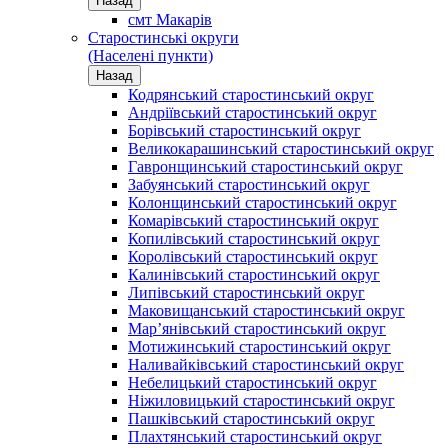
Назад
смт Макарів
Старостинські округи
(Населені пункти)
Назад
Кодрянський старостинський округ
Андріївський старостинський округ
Борівський старостинський округ
Великокарашинський старостинський округ
Гавронщинський старостинський округ
Забуянський старостинський округ
Колонщинський старостинський округ
Комарівський старостинський округ
Копилівський старостинський округ
Королівський старостинський округ
Калинівський старостинський округ
Липівський старостинський округ
Маковищанський старостинський округ
Мар’янівський старостинський округ
Мотижинський старостинський округ
Наливайківський старостинський округ
Небелицький старостинський округ
Ніжиловицький старостинський округ
Пашківський старостинський округ
Плахтянський старостинський округ