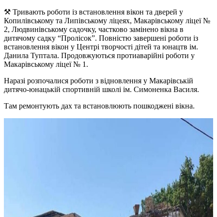
⚒ Тривають роботи із встановлення вікон та дверей у
Копилівському та Липівському ліцеях, Макарівському ліцеї №
2, Людвинівському садочку, частково замінено вікна в
дитячому садку “Пролісок”. Повністю завершені роботи із
встановлення вікон у Центрі творчості дітей та юнацтв ім.
Данила Туптала. Продовжуються протиаварійні роботи у
Макарівському ліцеї № 1.
Наразі розпочалися роботи з відновлення у Макарівській
дитячо-юнацькій спортивній школі ім. Симоненка Василя.
Там ремонтують дах та встановлюють пошкоджені вікна.