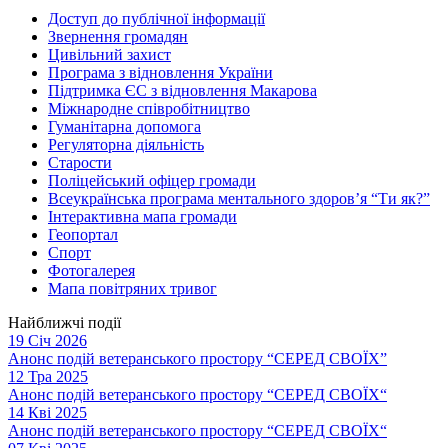
Доступ до публічної інформації
Звернення громадян
Цивільний захист
Програма з відновлення України
Підтримка ЄС з відновлення Макарова
Міжнародне співробітництво
Гуманітарна допомога
Регуляторна діяльність
Старости
Поліцейський офіцер громади
Всеукраїнська програма ментального здоров’я “Ти як?”
Інтерактивна мапа громади
Геопортал
Спорт
Фотогалерея
Мапа повітряних тривог
Найближчі події
19 Січ 2026
Анонс подій ветеранського простору “СЕРЕД СВОЇХ”
12 Тра 2025
Анонс подій ветеранського простору “СЕРЕД СВОЇХ“
14 Кві 2025
Анонс подій ветеранського простору “СЕРЕД СВОЇХ“