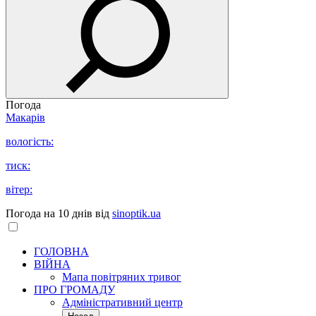
Погода
Макарів
вологість:
тиск:
вітер:
Погода на 10 днів від
sinoptik.ua
ГОЛОВНА
ВІЙНА
Мапа повітряних тривог
ПРО ГРОМАДУ
Aдміністративний центр