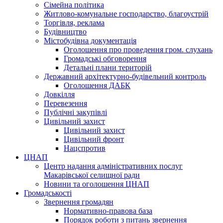
Сімейна політика
Житлово-комунальне господарство, благоустрій
Торгівля, реклама
Будівництво
Містобудівна документація
Оголошення про проведення гром. слухань
Громадські обговорення
Детальні плани територій
Державний архітектурно-будівельний контроль
Оголошення ДАБК
Довкілля
Перевезення
Публічні закупівлі
Цивільний захист
Цивільний захист
Цивільний фронт
Нацспротив
ЦНАП
Центр надання адміністративних послуг
Макарівської селищної ради
Новини та оголошення ЦНАП
Громадськості
Звернення громадян
Нормативно-правова база
Порядок роботи з питань звернення