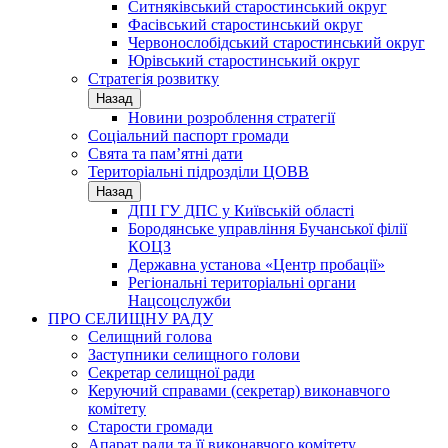
Ситняківський старостинський округ
Фасівський старостинський округ
Червонослобідський старостинський округ
Юрівський старостинський округ
Стратегія розвитку
Назад
Новини розроблення стратегії
Соціальний паспорт громади
Свята та пам’ятні дати
Територіальні підрозділи ЦОВВ
Назад
ДПІ ГУ ДПС у Київській області
Бородянське управління Бучанської філії
КОЦЗ
Державна установа «Центр пробації»
Регіональні територіальні органи
Нацсоцслужби
ПРО СЕЛИЩНУ РАДУ
Селищний голова
Заступники селищного голови
Секретар селищної ради
Керуючий справами (секретар) виконавчого
комітету
Старости громади
Апарат ради та її виконавчого комітету