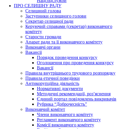
Нацсоцслужби
ПРО СЕЛИЩНУ РАДУ
Селищний голова
Заступники селищного голови
Секретар селищної ради
Керуючий справами (секретар) виконавчого
комітету
Старости громади
Апарат ради та її виконавчого комітету
Виконавчі органи
Вакансії
Порядок проведення конкурсу
Оголошення про проведення конкурсу
Вакансії
Правила внутрішнього трудового розпорядку
Правила етичної поведінки
Антикорупційна діяльність
Нормативні документи
Методичні рекомендації, роз’яснення
Єдиний портал повідомлень викривачів
Рубрика “Доброчесність”
Виконавчий комітет
Члени виконавчого комітету
Регламент виконавчого комітету
Комісії виконавчого комітету