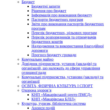
Бюджет
Бюджетні запити
Рішення про бюджет
Інформація про виконання бюджету
Паспорти бюджетних програм
Звіти про виконання паспортів бюджетних
програм
Перелік бюджетних, цільових програм
Перелік розпорядників та отримувачів
бюджетних коштів
Надходження та використання благодійної
допомоги
Прогноз бюджету громади
Комунальне майно
Довідник підприємств, установ (закладів) та
організацій, що належать до сфери управління
селищної ради
Комунальні підприємства, установи (заклади) та
організації
ОСВІТА, ФІЗИЧНА КУЛЬТУРА І СПОРТ
Охорона здоров’я
КНП «Макарівський центр ПМСД»
КНП «Макарівська БЛІЛ»
Культура, туризм, бібліотечна система
Анонси подій