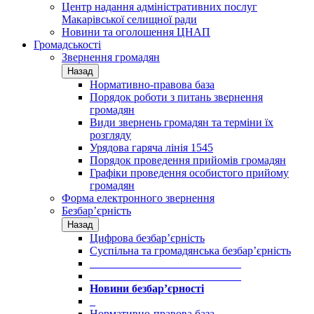
Центр надання адміністративних послуг
Макарівської селищної ради
Новини та оголошення ЦНАП
Громадськості
Звернення громадян
Назад
Нормативно-правова база
Порядок роботи з питань звернення
громадян
Види звернень громадян та терміни їх
розгляду
Урядова гаряча лінія 1545
Порядок проведення прийомів громадян
Графіки проведення особистого прийому
громадян
Форма електронного звернення
Безбар’єрність
Назад
Цифрова безбар’єрність
Суспільна та громадянська безбар’єрність
___________________________
___________________________
Новини безбар’єрності
_
Нормативно-правова база