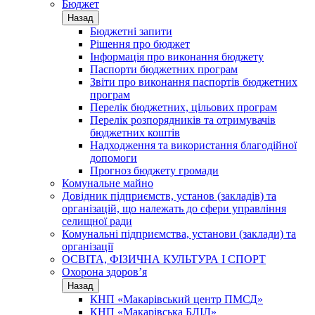
Бюджет
Назад
Бюджетні запити
Рішення про бюджет
Інформація про виконання бюджету
Паспорти бюджетних програм
Звіти про виконання паспортів бюджетних
програм
Перелік бюджетних, цільових програм
Перелік розпорядників та отримувачів
бюджетних коштів
Надходження та використання благодійної
допомоги
Прогноз бюджету громади
Комунальне майно
Довідник підприємств, установ (закладів) та
організацій, що належать до сфери управління
селищної ради
Комунальні підприємства, установи (заклади) та
організації
ОСВІТА, ФІЗИЧНА КУЛЬТУРА І СПОРТ
Охорона здоров’я
Назад
КНП «Макарівський центр ПМСД»
КНП «Макарівська БЛІЛ»