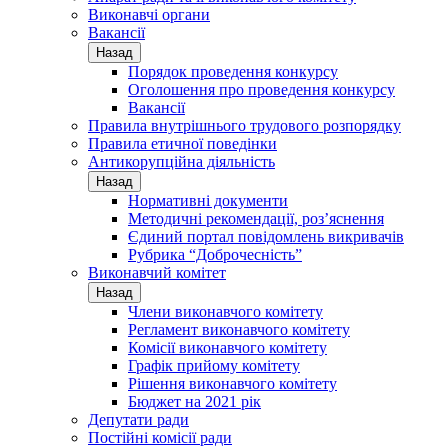
Виконавчі органи
Вакансії
Назад
Порядок проведення конкурсу
Оголошення про проведення конкурсу
Вакансії
Правила внутрішнього трудового розпорядку
Правила етичної поведінки
Антикорупційна діяльність
Назад
Нормативні документи
Методичні рекомендації, роз’яснення
Єдиний портал повідомлень викривачів
Рубрика “Доброчесність”
Виконавчий комітет
Назад
Члени виконавчого комітету
Регламент виконавчого комітету
Комісії виконавчого комітету
Графік прийому комітету
Рішення виконавчого комітету
Бюджет на 2021 рік
Депутати ради
Постійні комісії ради