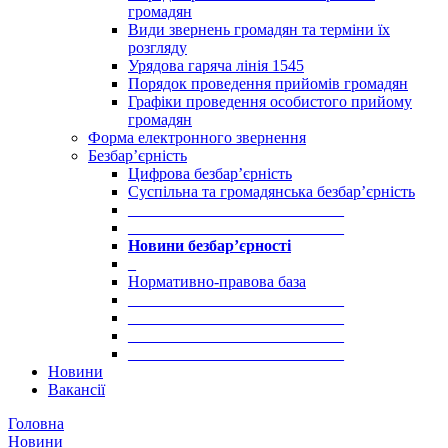
громадян
Види звернень громадян та терміни їх
розгляду
Урядова гаряча лінія 1545
Порядок проведення прийомів громадян
Графіки проведення особистого прийому
громадян
Форма електронного звернення
Безбар’єрність
Цифрова безбар’єрність
Суспільна та громадянська безбар’єрність
___________________________
___________________________
Новини безбар’єрності
_
Нормативно-правова база
___________________________
___________________________
___________________________
___________________________
Новини
Вакансії
Головна
Новини