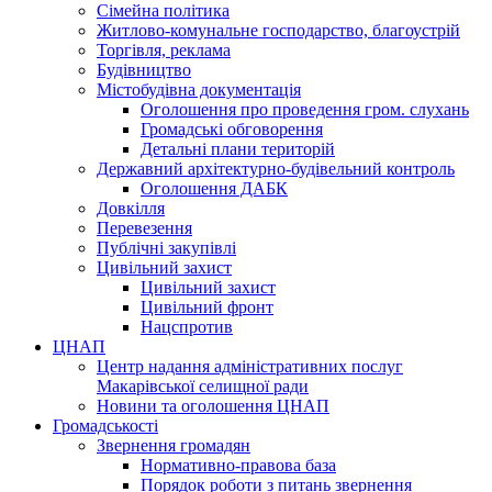
Сімейна політика
Житлово-комунальне господарство, благоустрій
Торгівля, реклама
Будівництво
Містобудівна документація
Оголошення про проведення гром. слухань
Громадські обговорення
Детальні плани територій
Державний архітектурно-будівельний контроль
Оголошення ДАБК
Довкілля
Перевезення
Публічні закупівлі
Цивільний захист
Цивільний захист
Цивільний фронт
Нацспротив
ЦНАП
Центр надання адміністративних послуг
Макарівської селищної ради
Новини та оголошення ЦНАП
Громадськості
Звернення громадян
Нормативно-правова база
Порядок роботи з питань звернення