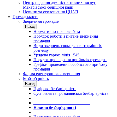
Центр надання адміністративних послуг
Макарівської селищної ради
Новини та оголошення ЦНАП
Громадськості
Звернення громадян
Назад
Нормативно-правова база
Порядок роботи з питань звернення
громадян
Види звернень громадян та терміни їх
розгляду
Урядова гаряча лінія 1545
Порядок проведення прийомів громадян
Графіки проведення особистого прийому
громадян
Форма електронного звернення
Безбар’єрність
Назад
Цифрова безбар’єрність
Суспільна та громадянська безбар’єрність
___________________________
___________________________
Новини безбар’єрності
_
Нормативно-правова база