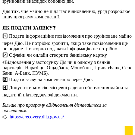
зруйновані внаслідок бойових дій.
Для тих, чиє майно не підлягає відновленню, уряд розроблює
іншу програму компенсації.
ЯК ПОДАТИ ЗАЯВКУ❓
1️⃣ Подати інформаційне повідомлення про зруйноване майно
через Дію. Це потрібно зробити, якщо таке повідомлення ще
не подане. Повторно подавати інформацію не потрібно.
2️⃣ Офлайн чи онлайн створити банківську картку
єВідновлення у застосунку Дія чи в одному з банків-
партнерів. Наразі це: Ощадбанк, Монобанк, ПриватБанк, Сенс
Банк, А-Банк, ПУМБ).
3️⃣ Подати заяву на компенсацію через Дію.
4️⃣ Допустити комісію місцевої ради до обстеження майна та
надати їй підтверджуючі документи.
Більше про програму єВідновлення дізнавайтеся за
посиланням:
👉
https://erecovery.diia.gov.ua/