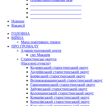
___________________________
___________________________
___________________________
___________________________
Новини
Вакансії
ГОЛОВНА
ВІЙНА
Мапа повітряних тривог
ПРО ГРОМАДУ
Aдміністративний центр
смт Макарів
Старостинські округи
(Населені пункти)
Кодрянський старостинський округ
Андріївський старостинський округ
Борівський старостинський округ
Великокарашинський старостинський округ
Гавронщинський старостинський округ
Забуянський старостинський округ
Колонщинський старостинський округ
Комарівський старостинський округ
Копилівський старостинський округ
Королівський старостинський округ