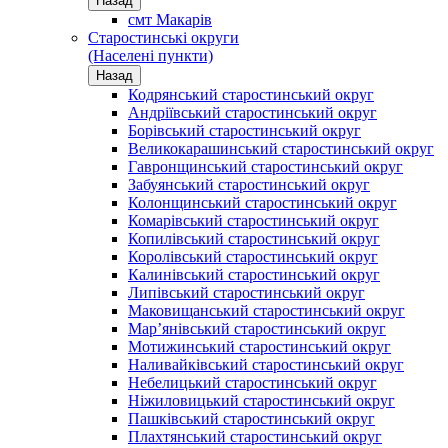
Назад
смт Макарів
Старостинські округи
(Населені пункти)
Назад
Кодрянський старостинський округ
Андріївський старостинський округ
Борівський старостинський округ
Великокарашинський старостинський округ
Гавронщинський старостинський округ
Забуянський старостинський округ
Колонщинський старостинський округ
Комарівський старостинський округ
Копилівський старостинський округ
Королівський старостинський округ
Калинівський старостинський округ
Липівський старостинський округ
Маковищанський старостинський округ
Мар’янівський старостинський округ
Мотижинський старостинський округ
Наливайківський старостинський округ
Небелицький старостинський округ
Ніжиловицький старостинський округ
Пашківський старостинський округ
Плахтянський старостинський округ