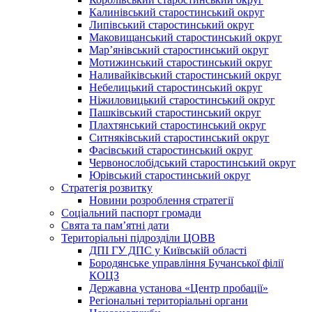
Калинівський старостинський округ
Липівський старостинський округ
Маковищанський старостинський округ
Мар’янівський старостинський округ
Мотижинський старостинський округ
Наливайківський старостинський округ
Небелицький старостинський округ
Ніжиловицький старостинський округ
Пашківський старостинський округ
Плахтянський старостинський округ
Ситняківський старостинський округ
Фасівський старостинський округ
Червонослобідський старостинський округ
Юрівський старостинський округ
Стратегія розвитку
Новини розроблення стратегії
Соціальний паспорт громади
Свята та пам’ятні дати
Територіальні підрозділи ЦОВВ
ДПІ ГУ ДПС у Київській області
Бородянське управління Бучанської філії
КОЦЗ
Державна установа «Центр пробації»
Регіональні територіальні органи