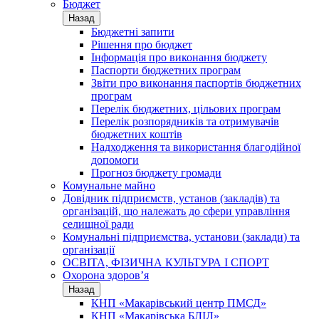
Бюджет
Назад
Бюджетні запити
Рішення про бюджет
Інформація про виконання бюджету
Паспорти бюджетних програм
Звіти про виконання паспортів бюджетних
програм
Перелік бюджетних, цільових програм
Перелік розпорядників та отримувачів
бюджетних коштів
Надходження та використання благодійної
допомоги
Прогноз бюджету громади
Комунальне майно
Довідник підприємств, установ (закладів) та
організацій, що належать до сфери управління
селищної ради
Комунальні підприємства, установи (заклади) та
організації
ОСВІТА, ФІЗИЧНА КУЛЬТУРА І СПОРТ
Охорона здоров’я
Назад
КНП «Макарівський центр ПМСД»
КНП «Макарівська БЛІЛ»