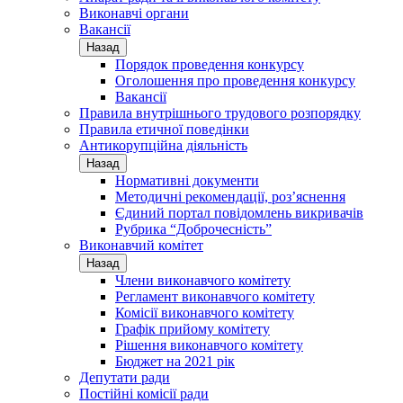
Виконавчі органи
Вакансії
Назад
Порядок проведення конкурсу
Оголошення про проведення конкурсу
Вакансії
Правила внутрішнього трудового розпорядку
Правила етичної поведінки
Антикорупційна діяльність
Назад
Нормативні документи
Методичні рекомендації, роз’яснення
Єдиний портал повідомлень викривачів
Рубрика “Доброчесність”
Виконавчий комітет
Назад
Члени виконавчого комітету
Регламент виконавчого комітету
Комісії виконавчого комітету
Графік прийому комітету
Рішення виконавчого комітету
Бюджет на 2021 рік
Депутати ради
Постійні комісії ради