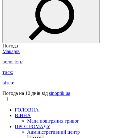
Погода
Макарів
вологість:
тиск:
вітер:
Погода на 10 днів від
sinoptik.ua
ГОЛОВНА
ВІЙНА
Мапа повітряних тривог
ПРО ГРОМАДУ
Aдміністративний центр