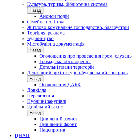
Культура, туризм, бібліотечна система
Назад
Анонси подій
Сімейна політика
Житлово-комунальне господарство, благоустрій
Торгівля, реклама
Будівництво
Містобудівна документація
Назад
Оголошення про проведення гром. слухань
Громадські обговорення
Детальні плани територій
Державний архітектурно-будівельний контроль
Назад
Оголошення ДАБК
Довкілля
Перевезення
Публічні закупівлі
Цивільний захист
Назад
Цивільний захист
Цивільний фронт
Нацспротив
ЦНАП