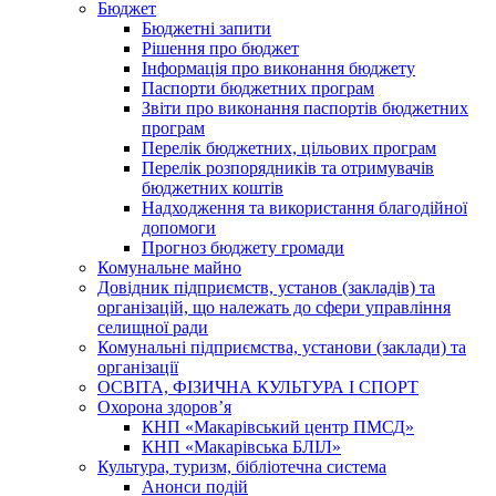
Бюджет
Бюджетні запити
Рішення про бюджет
Інформація про виконання бюджету
Паспорти бюджетних програм
Звіти про виконання паспортів бюджетних
програм
Перелік бюджетних, цільових програм
Перелік розпорядників та отримувачів
бюджетних коштів
Надходження та використання благодійної
допомоги
Прогноз бюджету громади
Комунальне майно
Довідник підприємств, установ (закладів) та
організацій, що належать до сфери управління
селищної ради
Комунальні підприємства, установи (заклади) та
організації
ОСВІТА, ФІЗИЧНА КУЛЬТУРА І СПОРТ
Охорона здоров’я
КНП «Макарівський центр ПМСД»
КНП «Макарівська БЛІЛ»
Культура, туризм, бібліотечна система
Анонси подій