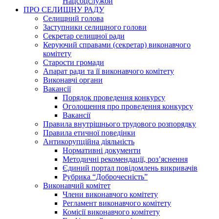
Нацсоцслужби
ПРО СЕЛИЩНУ РАДУ
Селищний голова
Заступники селищного голови
Секретар селищної ради
Керуючий справами (секретар) виконавчого
комітету
Старости громади
Апарат ради та її виконавчого комітету
Виконавчі органи
Вакансії
Порядок проведення конкурсу
Оголошення про проведення конкурсу
Вакансії
Правила внутрішнього трудового розпорядку
Правила етичної поведінки
Антикорупційна діяльність
Нормативні документи
Методичні рекомендації, роз’яснення
Єдиний портал повідомлень викривачів
Рубрика “Доброчесність”
Виконавчий комітет
Члени виконавчого комітету
Регламент виконавчого комітету
Комісії виконавчого комітету