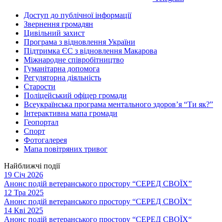
Доступ до публічної інформації
Звернення громадян
Цивільний захист
Програма з відновлення України
Підтримка ЄС з відновлення Макарова
Міжнародне співробітництво
Гуманітарна допомога
Регуляторна діяльність
Старости
Поліцейський офіцер громади
Всеукраїнська програма ментального здоров’я “Ти як?”
Інтерактивна мапа громади
Геопортал
Спорт
Фотогалерея
Мапа повітряних тривог
Найближчі події
19 Січ 2026
Анонс подій ветеранського простору “СЕРЕД СВОЇХ”
12 Тра 2025
Анонс подій ветеранського простору “СЕРЕД СВОЇХ“
14 Кві 2025
Анонс подій ветеранського простору “СЕРЕД СВОЇХ“