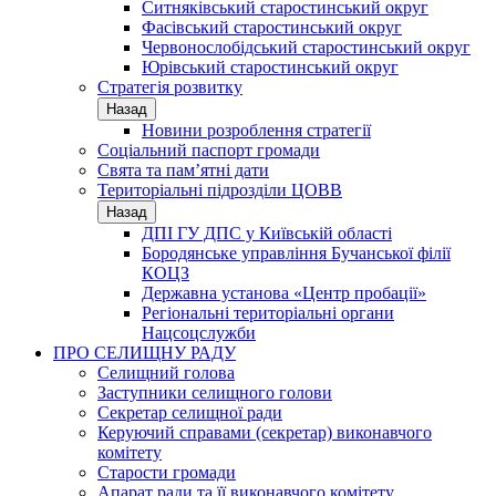
Ситняківський старостинський округ
Фасівський старостинський округ
Червонослобідський старостинський округ
Юрівський старостинський округ
Стратегія розвитку
Назад
Новини розроблення стратегії
Соціальний паспорт громади
Свята та пам’ятні дати
Територіальні підрозділи ЦОВВ
Назад
ДПІ ГУ ДПС у Київській області
Бородянське управління Бучанської філії
КОЦЗ
Державна установа «Центр пробації»
Регіональні територіальні органи
Нацсоцслужби
ПРО СЕЛИЩНУ РАДУ
Селищний голова
Заступники селищного голови
Секретар селищної ради
Керуючий справами (секретар) виконавчого
комітету
Старости громади
Апарат ради та її виконавчого комітету