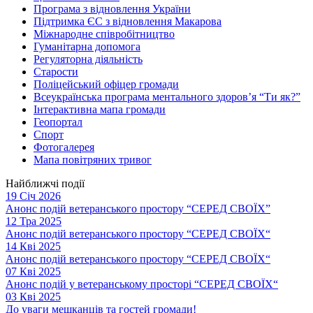
Програма з відновлення України
Підтримка ЄС з відновлення Макарова
Міжнародне співробітництво
Гуманітарна допомога
Регуляторна діяльність
Старости
Поліцейський офіцер громади
Всеукраїнська програма ментального здоров’я “Ти як?”
Інтерактивна мапа громади
Геопортал
Спорт
Фотогалерея
Мапа повітряних тривог
Найближчі події
19 Січ 2026
Анонс подій ветеранського простору “СЕРЕД СВОЇХ”
12 Тра 2025
Анонс подій ветеранського простору “СЕРЕД СВОЇХ“
14 Кві 2025
Анонс подій ветеранського простору “СЕРЕД СВОЇХ“
07 Кві 2025
Анонс подій у ветеранському просторі “СЕРЕД СВОЇХ“
03 Кві 2025
До уваги мешканців та гостей громади!