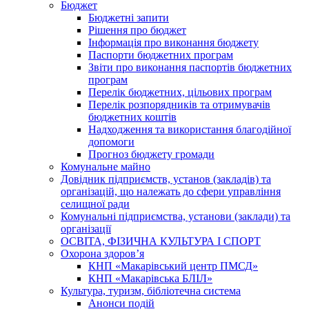
Бюджет
Бюджетні запити
Рішення про бюджет
Інформація про виконання бюджету
Паспорти бюджетних програм
Звіти про виконання паспортів бюджетних
програм
Перелік бюджетних, цільових програм
Перелік розпорядників та отримувачів
бюджетних коштів
Надходження та використання благодійної
допомоги
Прогноз бюджету громади
Комунальне майно
Довідник підприємств, установ (закладів) та
організацій, що належать до сфери управління
селищної ради
Комунальні підприємства, установи (заклади) та
організації
ОСВІТА, ФІЗИЧНА КУЛЬТУРА І СПОРТ
Охорона здоров’я
КНП «Макарівський центр ПМСД»
КНП «Макарівська БЛІЛ»
Культура, туризм, бібліотечна система
Анонси подій