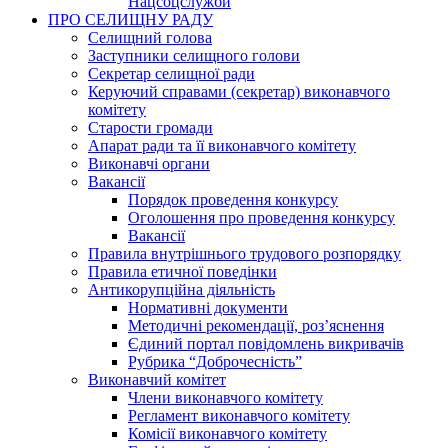
Нацсоцслужби
ПРО СЕЛИЩНУ РАДУ
Селищний голова
Заступники селищного голови
Секретар селищної ради
Керуючий справами (секретар) виконавчого
комітету
Старости громади
Апарат ради та її виконавчого комітету
Виконавчі органи
Вакансії
Порядок проведення конкурсу
Оголошення про проведення конкурсу
Вакансії
Правила внутрішнього трудового розпорядку
Правила етичної поведінки
Антикорупційна діяльність
Нормативні документи
Методичні рекомендації, роз’яснення
Єдиний портал повідомлень викривачів
Рубрика “Доброчесність”
Виконавчий комітет
Члени виконавчого комітету
Регламент виконавчого комітету
Комісії виконавчого комітету