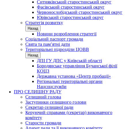
Ситняківський старостинський округ
Фасівський старостинський округ
Червонослобідський старостинський округ
Юрівський старостинський округ
Стратегія розвитку
Назад
Новини розроблення стратегії
Соціальний паспорт громади
Свята та пам’ятні дати
Територіальні підрозділи ЦОВВ
Назад
ДПІ ГУ ДПС у Київській області
Бородянське управління Бучанської філії
КОЦЗ
Державна установа «Центр пробації»
Регіональні територіальні органи
Нацсоцслужби
ПРО СЕЛИЩНУ РАДУ
Селищний голова
Заступники селищного голови
Секретар селищної ради
Керуючий справами (секретар) виконавчого
комітету
Старости громади
Апарат ради та її виконавчого комітету