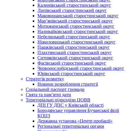
Калинівський старостинський округ
Липівський старостинський округ
Маковищанський старостинський округ
Мар’янівський старостинський округ
Мотижинський старостинський округ
Наливайківський старостинський округ
Небелицький старостинський округ
Ніжиловицький старостинський округ
Пашківський старостинський округ
Плахтянський старостинський округ
Ситняківський старостинський округ
Фасівський старостинський округ
Червонослобідський старостинський округ
Юрівський старостинський округ
Стратегія розвитку
Новини розроблення стратегії
Соціальний паспорт громади
Свята та пам’ятні дати
Територіальні підрозділи ЦОВВ
ДПІ ГУ ДПС у Київській області
Бородянське управління Бучанської філії
КОЦЗ
Державна установа «Центр пробації»
Регіональні територіальні органи