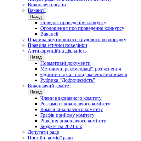
Виконавчі органи
Вакансії
Назад
Порядок проведення конкурсу
Оголошення про проведення конкурсу
Вакансії
Правила внутрішнього трудового розпорядку
Правила етичної поведінки
Антикорупційна діяльність
Назад
Нормативні документи
Методичні рекомендації, роз’яснення
Єдиний портал повідомлень викривачів
Рубрика “Доброчесність”
Виконавчий комітет
Назад
Члени виконавчого комітету
Регламент виконавчого комітету
Комісії виконавчого комітету
Графік прийому комітету
Рішення виконавчого комітету
Бюджет на 2021 рік
Депутати ради
Постійні комісії ради