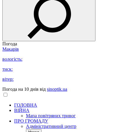
Погода
Макарів
вологість:
тиск:
вітер:
Погода на 10 днів від
sinoptik.ua
ГОЛОВНА
ВІЙНА
Мапа повітряних тривог
ПРО ГРОМАДУ
Aдміністративний центр