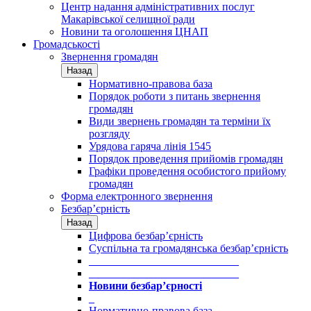
Центр надання адміністративних послуг
Макарівської селищної ради
Новини та оголошення ЦНАП
Громадськості
Звернення громадян
Назад
Нормативно-правова база
Порядок роботи з питань звернення
громадян
Види звернень громадян та терміни їх
розгляду
Урядова гаряча лінія 1545
Порядок проведення прийомів громадян
Графіки проведення особистого прийому
громадян
Форма електронного звернення
Безбар’єрність
Назад
Цифрова безбар’єрність
Суспільна та громадянська безбар’єрність
___________________________
___________________________
Новини безбар’єрності
_
Нормативно-правова база