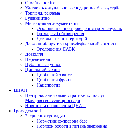
Сімейна політика
Житлово-комунальне господарство, благоустрій
Торгівля, реклама
Будівництво
Містобудівна документація
Оголошення про проведення гром. слухань
Громадські обговорення
Детальні плани територій
Державний архітектурно-будівельний контроль
Оголошення ДАБК
Довкілля
Перевезення
Публічні закупівлі
Цивільний захист
Цивільний захист
Цивільний фронт
Нацспротив
ЦНАП
Центр надання адміністративних послуг
Макарівської селищної ради
Новини та оголошення ЦНАП
Громадськості
Звернення громадян
Нормативно-правова база
Порядок роботи з питань звернення