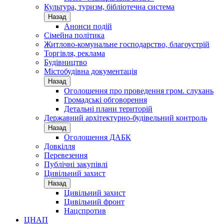
Культура, туризм, бібліотечна система
Назад
Анонси подій
Сімейна політика
Житлово-комунальне господарство, благоустрій
Торгівля, реклама
Будівництво
Містобудівна документація
Назад
Оголошення про проведення гром. слухань
Громадські обговорення
Детальні плани територій
Державний архітектурно-будівельний контроль
Назад
Оголошення ДАБК
Довкілля
Перевезення
Публічні закупівлі
Цивільний захист
Назад
Цивільний захист
Цивільний фронт
Нацспротив
ЦНАП