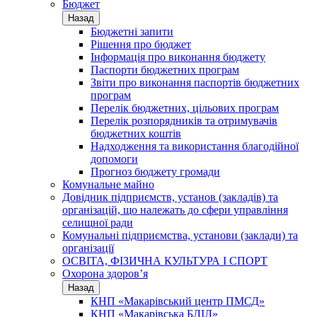
Бюджет
Назад
Бюджетні запити
Рішення про бюджет
Інформація про виконання бюджету
Паспорти бюджетних програм
Звіти про виконання паспортів бюджетних
програм
Перелік бюджетних, цільових програм
Перелік розпорядників та отримувачів
бюджетних коштів
Надходження та використання благодійної
допомоги
Прогноз бюджету громади
Комунальне майно
Довідник підприємств, установ (закладів) та
організацій, що належать до сфери управління
селищної ради
Комунальні підприємства, установи (заклади) та
організації
ОСВІТА, ФІЗИЧНА КУЛЬТУРА І СПОРТ
Охорона здоров’я
Назад
КНП «Макарівський центр ПМСД»
КНП «Макарівська БЛІЛ»