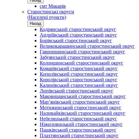
Назад
смт Макарів
Старостинські округи
(Населені пункти)
Назад
Кодрянський старостинський округ
Андріївський старостинський округ
Борівський старостинський округ
Великокарашинський старостинський округ
Гавронщинський старостинський округ
Забуянський старостинський округ
Колонщинський старостинський округ
Комарівський старостинський округ
Копилівський старостинський округ
Королівський старостинський округ
Калинівський старостинський округ
Липівський старостинський округ
Маковищанський старостинський округ
Мар’янівський старостинський округ
Мотижинський старостинський округ
Наливайківський старостинський округ
Небелицький старостинський округ
Ніжиловицький старостинський округ
Пашківський старостинський округ
Плахтянський старостинський округ