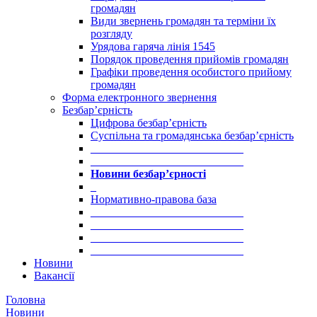
громадян
Види звернень громадян та терміни їх
розгляду
Урядова гаряча лінія 1545
Порядок проведення прийомів громадян
Графіки проведення особистого прийому
громадян
Форма електронного звернення
Безбар’єрність
Цифрова безбар’єрність
Суспільна та громадянська безбар’єрність
___________________________
___________________________
Новини безбар’єрності
_
Нормативно-правова база
___________________________
___________________________
___________________________
___________________________
Новини
Вакансії
Головна
Новини