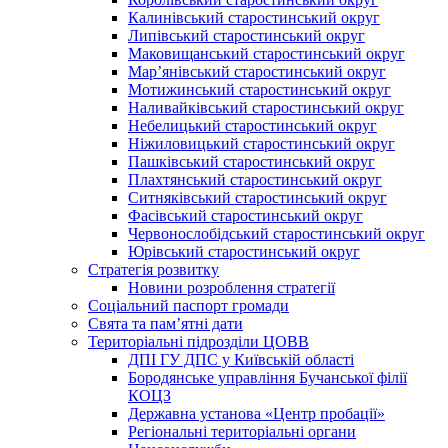
Калинівський старостинський округ
Липівський старостинський округ
Маковищанський старостинський округ
Мар’янівський старостинський округ
Мотижинський старостинський округ
Наливайківський старостинський округ
Небелицький старостинський округ
Ніжиловицький старостинський округ
Пашківський старостинський округ
Плахтянський старостинський округ
Ситняківський старостинський округ
Фасівський старостинський округ
Червонослобідський старостинський округ
Юрівський старостинський округ
Стратегія розвитку
Новини розроблення стратегії
Соціальний паспорт громади
Свята та пам’ятні дати
Територіальні підрозділи ЦОВВ
ДПІ ГУ ДПС у Київській області
Бородянське управління Бучанської філії
КОЦЗ
Державна установа «Центр пробації»
Регіональні територіальні органи