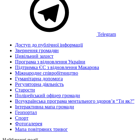
Telegram
Доступ до публічної інформації
Звернення громадян
Цивільний захист
Програма з відновлення України
Підтримка ЄС з відновлення Макарова
Міжнародне співробітництво
Гуманітарна допомога
Регуляторна діяльність
Старости
Поліцейський офіцер громади
Всеукраїнська програма ментального здоров’я “Ти як?”
Інтерактивна мапа громади
Геопортал
Спорт
Фотогалерея
Мапа повітряних тривог
Найближчі події