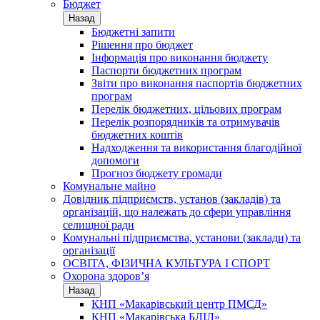
Бюджет
Назад
Бюджетні запити
Рішення про бюджет
Інформація про виконання бюджету
Паспорти бюджетних програм
Звіти про виконання паспортів бюджетних
програм
Перелік бюджетних, цільових програм
Перелік розпорядників та отримувачів
бюджетних коштів
Надходження та використання благодійної
допомоги
Прогноз бюджету громади
Комунальне майно
Довідник підприємств, установ (закладів) та
організацій, що належать до сфери управління
селищної ради
Комунальні підприємства, установи (заклади) та
організації
ОСВІТА, ФІЗИЧНА КУЛЬТУРА І СПОРТ
Охорона здоров’я
Назад
КНП «Макарівський центр ПМСД»
КНП «Макарівська БЛІЛ»