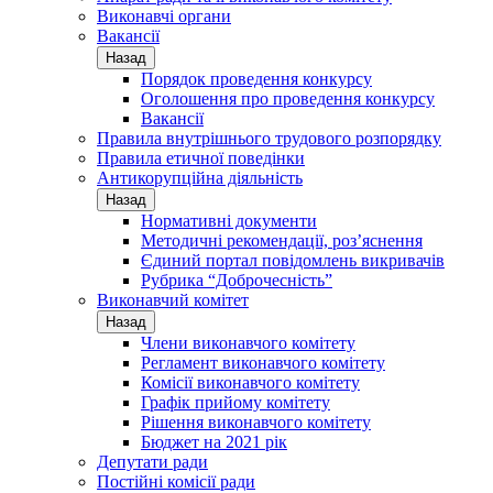
Виконавчі органи
Вакансії
Назад
Порядок проведення конкурсу
Оголошення про проведення конкурсу
Вакансії
Правила внутрішнього трудового розпорядку
Правила етичної поведінки
Антикорупційна діяльність
Назад
Нормативні документи
Методичні рекомендації, роз’яснення
Єдиний портал повідомлень викривачів
Рубрика “Доброчесність”
Виконавчий комітет
Назад
Члени виконавчого комітету
Регламент виконавчого комітету
Комісії виконавчого комітету
Графік прийому комітету
Рішення виконавчого комітету
Бюджет на 2021 рік
Депутати ради
Постійні комісії ради