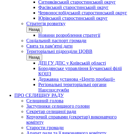
Ситняківський старостинський округ
Фасівський старостинський округ
Червонослобідський старостинський округ
Юрівський старостинський округ
Стратегія розвитку
Назад
Новини розроблення стратегії
Соціальний паспорт громади
Свята та пам’ятні дати
Територіальні підрозділи ЦОВВ
Назад
ДПІ ГУ ДПС у Київській області
Бородянське управління Бучанської філії
КОЦЗ
Державна установа «Центр пробації»
Регіональні територіальні органи
Нацсоцслужби
ПРО СЕЛИЩНУ РАДУ
Селищний голова
Заступники селищного голови
Секретар селищної ради
Керуючий справами (секретар) виконавчого
комітету
Старости громади
Апарат ради та її виконавчого комітету