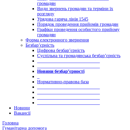
громадян
Види звернень громадян та терміни їх
розгляду
Урядова гаряча лінія 1545
Порядок проведення прийомів громадян
Графіки проведення особистого прийому
громадян
Форма електронного звернення
Безбар’єрність
Цифрова безбар’єрність
Суспільна та громадянська безбар’єрність
___________________________
___________________________
Новини безбар’єрності
_
Нормативно-правова база
___________________________
___________________________
___________________________
___________________________
Новини
Вакансії
Головна
Гуманітарна допомога