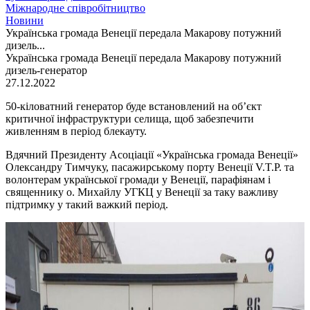
Міжнародне співробітництво
Новини
Українська громада Венеції передала Макарову потужний
дизель...
Українська громада Венеції передала Макарову потужний
дизель-генератор
27.12.2022
50-кіловатний генератор буде встановлений на об’єкт
критичної інфраструктури селища, щоб забезпечити
живленням в період блекауту.
Вдячний Президенту Асоціації «Українська громада Венеції»
Олександру Тимчуку, пасажирському порту Венеції V.T.P. та
волонтерам української громади у Венеції, парафіянам і
священнику о. Михайлу УГКЦ у Венеції за таку важливу
підтримку у такий важкий період.