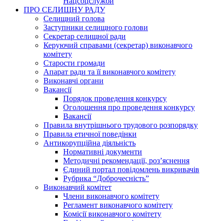
Нацсоцслужби
ПРО СЕЛИЩНУ РАДУ
Селищний голова
Заступники селищного голови
Секретар селищної ради
Керуючий справами (секретар) виконавчого
комітету
Старости громади
Апарат ради та її виконавчого комітету
Виконавчі органи
Вакансії
Порядок проведення конкурсу
Оголошення про проведення конкурсу
Вакансії
Правила внутрішнього трудового розпорядку
Правила етичної поведінки
Антикорупційна діяльність
Нормативні документи
Методичні рекомендації, роз’яснення
Єдиний портал повідомлень викривачів
Рубрика “Доброчесність”
Виконавчий комітет
Члени виконавчого комітету
Регламент виконавчого комітету
Комісії виконавчого комітету