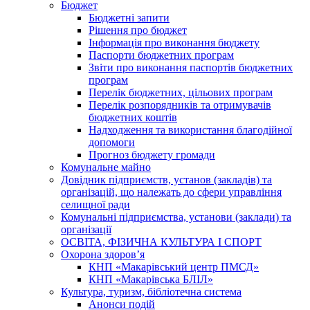
Бюджет
Бюджетні запити
Рішення про бюджет
Інформація про виконання бюджету
Паспорти бюджетних програм
Звіти про виконання паспортів бюджетних
програм
Перелік бюджетних, цільових програм
Перелік розпорядників та отримувачів
бюджетних коштів
Надходження та використання благодійної
допомоги
Прогноз бюджету громади
Комунальне майно
Довідник підприємств, установ (закладів) та
організацій, що належать до сфери управління
селищної ради
Комунальні підприємства, установи (заклади) та
організації
ОСВІТА, ФІЗИЧНА КУЛЬТУРА І СПОРТ
Охорона здоров’я
КНП «Макарівський центр ПМСД»
КНП «Макарівська БЛІЛ»
Культура, туризм, бібліотечна система
Анонси подій