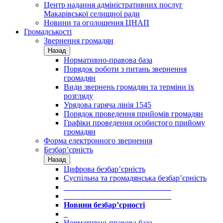
Центр надання адміністративних послуг
Макарівської селищної ради
Новини та оголошення ЦНАП
Громадськості
Звернення громадян
Назад
Нормативно-правова база
Порядок роботи з питань звернення
громадян
Види звернень громадян та терміни їх
розгляду
Урядова гаряча лінія 1545
Порядок проведення прийомів громадян
Графіки проведення особистого прийому
громадян
Форма електронного звернення
Безбар’єрність
Назад
Цифрова безбар’єрність
Суспільна та громадянська безбар’єрність
___________________________
___________________________
Новини безбар’єрності
_
Нормативно-правова база