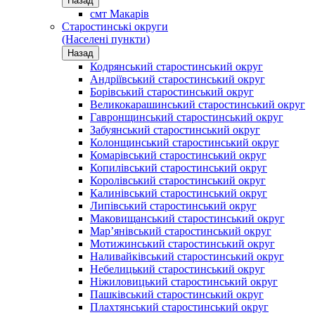
Назад
смт Макарів
Старостинські округи
(Населені пункти)
Назад
Кодрянський старостинський округ
Андріївський старостинський округ
Борівський старостинський округ
Великокарашинський старостинський округ
Гавронщинський старостинський округ
Забуянський старостинський округ
Колонщинський старостинський округ
Комарівський старостинський округ
Копилівський старостинський округ
Королівський старостинський округ
Калинівський старостинський округ
Липівський старостинський округ
Маковищанський старостинський округ
Мар’янівський старостинський округ
Мотижинський старостинський округ
Наливайківський старостинський округ
Небелицький старостинський округ
Ніжиловицький старостинський округ
Пашківський старостинський округ
Плахтянський старостинський округ