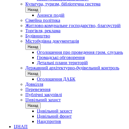
Культура, туризм, бібліотечна система
Назад
Анонси подій
Сімейна політика
Житлово-комунальне господарство, благоустрій
Торгівля, реклама
Будівництво
Містобудівна документація
Назад
Оголошення про проведення гром. слухань
Громадські обговорення
Детальні плани територій
Державний архітектурно-будівельний контроль
Назад
Оголошення ДАБК
Довкілля
Перевезення
Публічні закупівлі
Цивільний захист
Назад
Цивільний захист
Цивільний фронт
Нацспротив
ЦНАП