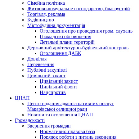
Сімейна політика
Житлово-комунальне господарство, благоустрій
Торгівля, реклама
Будівництво
Містобудівна документація
Оголошення про проведення гром. слухань
Громадські обговорення
Детальні плани територій
Державний архітектурно-будівельний контроль
Оголошення ДАБК
Довкілля
Перевезення
Публічні закупівлі
Цивільний захист
Цивільний захист
Цивільний фронт
Нацспротив
ЦНАП
Центр надання адміністративних послуг
Макарівської селищної ради
Новини та оголошення ЦНАП
Громадськості
Звернення громадян
Нормативно-правова база
Порядок роботи з питань звернення