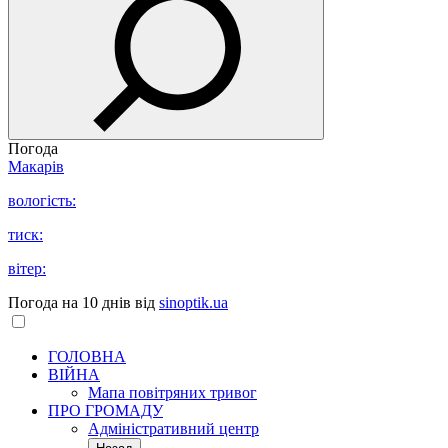
Погода
Макарів
вологість:
тиск:
вітер:
Погода на 10 днів від
sinoptik.ua
ГОЛОВНА
ВІЙНА
Мапа повітряних тривог
ПРО ГРОМАДУ
Aдміністративний центр