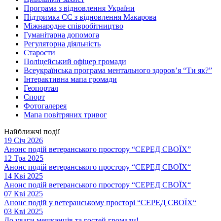
Програма з відновлення України
Підтримка ЄС з відновлення Макарова
Міжнародне співробітництво
Гуманітарна допомога
Регуляторна діяльність
Старости
Поліцейський офіцер громади
Всеукраїнська програма ментального здоров’я “Ти як?”
Інтерактивна мапа громади
Геопортал
Спорт
Фотогалерея
Мапа повітряних тривог
Найближчі події
19 Січ 2026
Анонс подій ветеранського простору “СЕРЕД СВОЇХ”
12 Тра 2025
Анонс подій ветеранського простору “СЕРЕД СВОЇХ“
14 Кві 2025
Анонс подій ветеранського простору “СЕРЕД СВОЇХ“
07 Кві 2025
Анонс подій у ветеранському просторі “СЕРЕД СВОЇХ“
03 Кві 2025
До уваги мешканців та гостей громади!