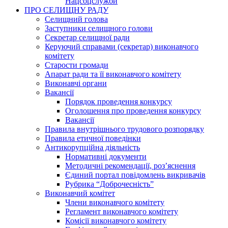
Нацсоцслужби
ПРО СЕЛИЩНУ РАДУ
Селищний голова
Заступники селищного голови
Секретар селищної ради
Керуючий справами (секретар) виконавчого
комітету
Старости громади
Апарат ради та її виконавчого комітету
Виконавчі органи
Вакансії
Порядок проведення конкурсу
Оголошення про проведення конкурсу
Вакансії
Правила внутрішнього трудового розпорядку
Правила етичної поведінки
Антикорупційна діяльність
Нормативні документи
Методичні рекомендації, роз’яснення
Єдиний портал повідомлень викривачів
Рубрика “Доброчесність”
Виконавчий комітет
Члени виконавчого комітету
Регламент виконавчого комітету
Комісії виконавчого комітету