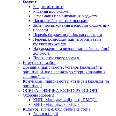
Бюджет
Бюджетні запити
Рішення про бюджет
Інформація про виконання бюджету
Паспорти бюджетних програм
Звіти про виконання паспортів бюджетних
програм
Перелік бюджетних, цільових програм
Перелік розпорядників та отримувачів
бюджетних коштів
Надходження та використання благодійної
допомоги
Прогноз бюджету громади
Комунальне майно
Довідник підприємств, установ (закладів) та
організацій, що належать до сфери управління
селищної ради
Комунальні підприємства, установи (заклади) та
організації
ОСВІТА, ФІЗИЧНА КУЛЬТУРА І СПОРТ
Охорона здоров’я
КНП «Макарівський центр ПМСД»
КНП «Макарівська БЛІЛ»
Культура, туризм, бібліотечна система
Анонси подій