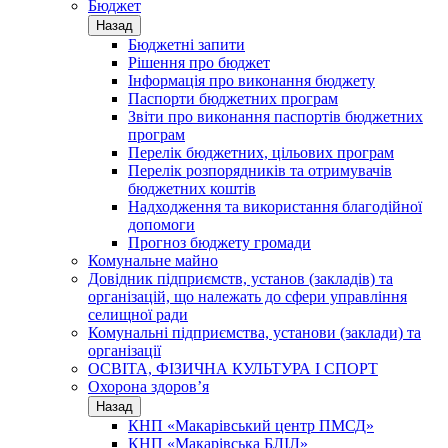
Бюджет
Назад
Бюджетні запити
Рішення про бюджет
Інформація про виконання бюджету
Паспорти бюджетних програм
Звіти про виконання паспортів бюджетних
програм
Перелік бюджетних, цільових програм
Перелік розпорядників та отримувачів
бюджетних коштів
Надходження та використання благодійної
допомоги
Прогноз бюджету громади
Комунальне майно
Довідник підприємств, установ (закладів) та
організацій, що належать до сфери управління
селищної ради
Комунальні підприємства, установи (заклади) та
організації
ОСВІТА, ФІЗИЧНА КУЛЬТУРА І СПОРТ
Охорона здоров’я
Назад
КНП «Макарівський центр ПМСД»
КНП «Макарівська БЛІЛ»