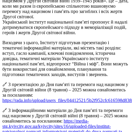
нацизмом у Другій світовій війні 1939–1945 років». Це – дата,
коли ми разом із європейською спільнотою вшановуємо
перемогу над нацизмом і памʼять про загиблих і всіх жертв
Другої світової.
Український інститут національної пам’яті пропонує й надалі
дотримуватися європейського підходу в меморіалізації подій,
героїв і жертв Другої світової війни.
Виходячи з цього, Інститут підготував презентацію і
тематичні інформаційні матеріали, які містять такі розділи:
вступ, гасло кампанії, ключові повідомлення, історична
довідка, тематичні матеріали Українського інституту
національної пам’яті, відеопроєкт “Війна і міф”. Вони можуть
бути використані для ознайомлення, планування та
підготовки тематичних заходів, виступів і звернень.
🔗 З презентацією до Дня пам’яті та перемоги над нацизмом у
Другій світовій війни (8 травня) – 2025 можна ознайомитись
за посиланням:
https://rada.info/upload/users_files/04412521/5b2f952cfc616598d83
🔗 З інформаційними матеріали до Дня пам’яті та перемоги
над нацизмом у Другій світовій війні (8 травня) – 2025 можна
ознайомитись за посиланням:
https://media-
stg.kyivcity.gov.ua/kyivcity/sites/16/uploaded-files/institut-
natsionalnoi-pamyati-informatsiyni-materiali-do-dnya-pamyati-ta-