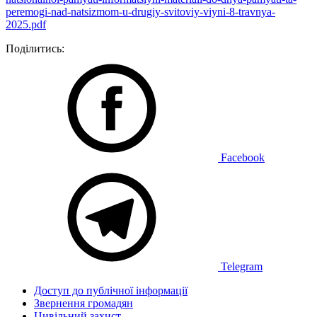
peremogi-nad-natsizmom-u-drugiy-svitoviy-viyni-8-travnya-
2025.pdf
Поділитись:
Facebook
Telegram
Доступ до публічної інформації
Звернення громадян
Цивільний захист