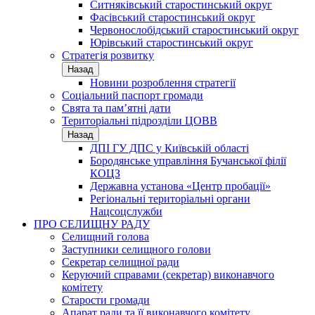
Ситняківський старостинський округ
Фасівський старостинський округ
Червонослобідський старостинський округ
Юрівський старостинський округ
Стратегія розвитку
Назад
Новини розроблення стратегії
Соціальний паспорт громади
Свята та пам’ятні дати
Територіальні підрозділи ЦОВВ
Назад
ДПІ ГУ ДПС у Київській області
Бородянське управління Бучанської філії
КОЦЗ
Державна установа «Центр пробації»
Регіональні територіальні органи
Нацсоцслужби
ПРО СЕЛИЩНУ РАДУ
Селищний голова
Заступники селищного голови
Секретар селищної ради
Керуючий справами (секретар) виконавчого
комітету
Старости громади
Апарат ради та її виконавчого комітету