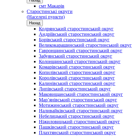
Назад
смт Макарів
Старостинські округи
(Населені пункти)
Назад
Кодрянський старостинський округ
Андріївський старостинський округ
Борівський старостинський округ
Великокарашинський старостинський округ
Гавронщинський старостинський округ
Забуянський старостинський округ
Колонщинський старостинський округ
Комарівський старостинський округ
Копилівський старостинський округ
Королівський старостинський округ
Калинівський старостинський округ
Липівський старостинський округ
Маковищанський старостинський округ
Мар’янівський старостинський округ
Мотижинський старостинський округ
Наливайківський старостинський округ
Небелицький старостинський округ
Ніжиловицький старостинський округ
Пашківський старостинський округ
Плахтянський старостинський округ