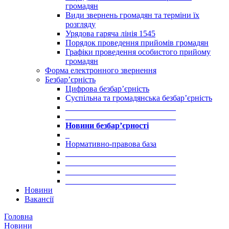
громадян
Види звернень громадян та терміни їх
розгляду
Урядова гаряча лінія 1545
Порядок проведення прийомів громадян
Графіки проведення особистого прийому
громадян
Форма електронного звернення
Безбар’єрність
Цифрова безбар’єрність
Суспільна та громадянська безбар’єрність
___________________________
___________________________
Новини безбар’єрності
_
Нормативно-правова база
___________________________
___________________________
___________________________
___________________________
Новини
Вакансії
Головна
Новини