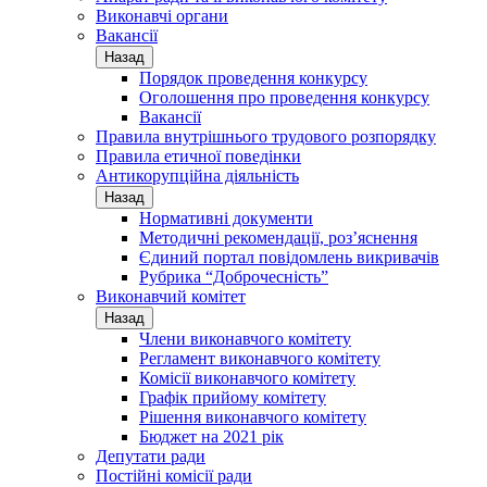
Виконавчі органи
Вакансії
Назад
Порядок проведення конкурсу
Оголошення про проведення конкурсу
Вакансії
Правила внутрішнього трудового розпорядку
Правила етичної поведінки
Антикорупційна діяльність
Назад
Нормативні документи
Методичні рекомендації, роз’яснення
Єдиний портал повідомлень викривачів
Рубрика “Доброчесність”
Виконавчий комітет
Назад
Члени виконавчого комітету
Регламент виконавчого комітету
Комісії виконавчого комітету
Графік прийому комітету
Рішення виконавчого комітету
Бюджет на 2021 рік
Депутати ради
Постійні комісії ради