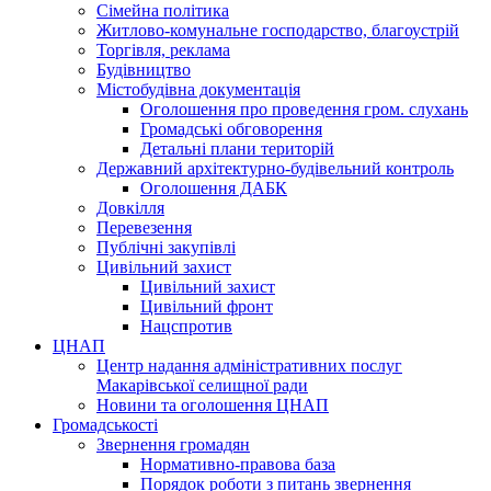
Сімейна політика
Житлово-комунальне господарство, благоустрій
Торгівля, реклама
Будівництво
Містобудівна документація
Оголошення про проведення гром. слухань
Громадські обговорення
Детальні плани територій
Державний архітектурно-будівельний контроль
Оголошення ДАБК
Довкілля
Перевезення
Публічні закупівлі
Цивільний захист
Цивільний захист
Цивільний фронт
Нацспротив
ЦНАП
Центр надання адміністративних послуг
Макарівської селищної ради
Новини та оголошення ЦНАП
Громадськості
Звернення громадян
Нормативно-правова база
Порядок роботи з питань звернення