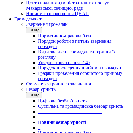
Центр надання адміністративних послуг
Макарівської селищної ради
Новини та оголошення ЦНАП
Громадськості
Звернення громадян
Назад
Нормативно-правова база
Порядок роботи з питань звернення
громадян
Види звернень громадян та терміни їх
розгляду
Урядова гаряча лінія 1545
Порядок проведення прийомів громадян
Графіки проведення особистого прийому
громадян
Форма електронного звернення
Безбар’єрність
Назад
Цифрова безбар’єрність
Суспільна та громадянська безбар’єрність
___________________________
___________________________
Новини безбар’єрності
_
Нормативно-правова база