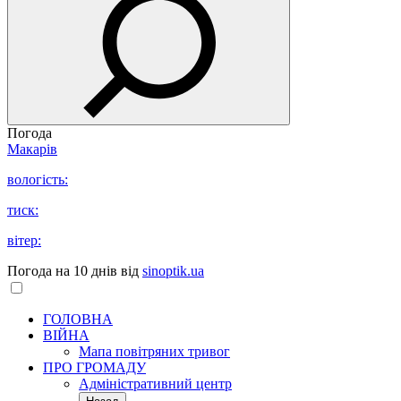
Погода
Макарів
вологість:
тиск:
вітер:
Погода на 10 днів від
sinoptik.ua
ГОЛОВНА
ВІЙНА
Мапа повітряних тривог
ПРО ГРОМАДУ
Aдміністративний центр