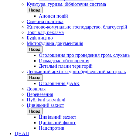
Культура, туризм, бібліотечна система
Назад
Анонси подій
Сімейна політика
Житлово-комунальне господарство, благоустрій
Торгівля, реклама
Будівництво
Містобудівна документація
Назад
Оголошення про проведення гром. слухань
Громадські обговорення
Детальні плани територій
Державний архітектурно-будівельний контроль
Назад
Оголошення ДАБК
Довкілля
Перевезення
Публічні закупівлі
Цивільний захист
Назад
Цивільний захист
Цивільний фронт
Нацспротив
ЦНАП