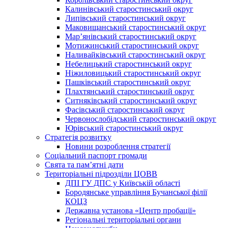
Калинівський старостинський округ
Липівський старостинський округ
Маковищанський старостинський округ
Мар’янівський старостинський округ
Мотижинський старостинський округ
Наливайківський старостинський округ
Небелицький старостинський округ
Ніжиловицький старостинський округ
Пашківський старостинський округ
Плахтянський старостинський округ
Ситняківський старостинський округ
Фасівський старостинський округ
Червонослобідський старостинський округ
Юрівський старостинський округ
Стратегія розвитку
Новини розроблення стратегії
Соціальний паспорт громади
Свята та пам’ятні дати
Територіальні підрозділи ЦОВВ
ДПІ ГУ ДПС у Київській області
Бородянське управління Бучанської філії
КОЦЗ
Державна установа «Центр пробації»
Регіональні територіальні органи