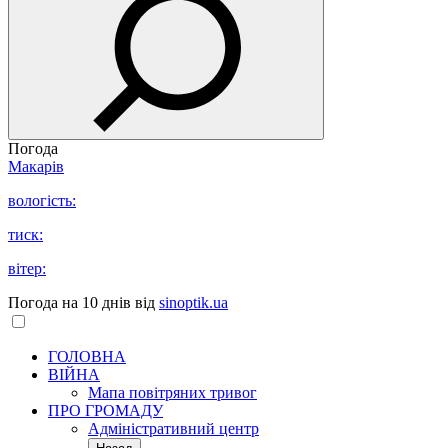
Погода
Макарів
вологість:
тиск:
вітер:
Погода на 10 днів від
sinoptik.ua
ГОЛОВНА
ВІЙНА
Мапа повітряних тривог
ПРО ГРОМАДУ
Aдміністративний центр