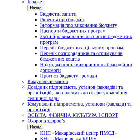
Бюджет
Назад
Бюджетні запити
Рішення про бюджет
Інформація про виконання бюджету
Паспорти бюджетних програм
Звіти про виконання паспортів бюджетних
програм
Перелік бюджетних, цільових програм
Перелік розпорядників та отримувачів
бюджетних коштів
Надходження та використання благодійної
допомоги
Прогноз бюджету громади
Комунальне майно
Довідник підприємств, установ (закладів) та
організацій, що належать до сфери управління
селищної ради
Комунальні підприємства, установи (заклади) та
організації
ОСВІТА, ФІЗИЧНА КУЛЬТУРА І СПОРТ
Охорона здоров’я
Назад
КНП «Макарівський центр ПМСД»
КНП «Макарівська БЛІЛ»