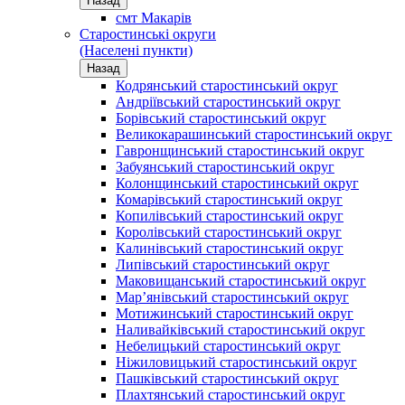
Назад
смт Макарів
Старостинські округи
(Населені пункти)
Назад
Кодрянський старостинський округ
Андріївський старостинський округ
Борівський старостинський округ
Великокарашинський старостинський округ
Гавронщинський старостинський округ
Забуянський старостинський округ
Колонщинський старостинський округ
Комарівський старостинський округ
Копилівський старостинський округ
Королівський старостинський округ
Калинівський старостинський округ
Липівський старостинський округ
Маковищанський старостинський округ
Мар’янівський старостинський округ
Мотижинський старостинський округ
Наливайківський старостинський округ
Небелицький старостинський округ
Ніжиловицький старостинський округ
Пашківський старостинський округ
Плахтянський старостинський округ