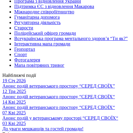
Програма з відновлення України
Підтримка ЄС з відновлення Макарова
Міжнародне співробітництво
Гуманітарна допомога
Регуляторна діяльність
Старости
Поліцейський офіцер громади
Всеукраїнська програма ментального здоров’я “Ти як?”
Інтерактивна мапа громади
Геопортал
Спорт
Фотогалерея
Мапа повітряних тривог
Найближчі події
19 Січ 2026
Анонс подій ветеранського простору “СЕРЕД СВОЇХ”
12 Тра 2025
Анонс подій ветеранського простору “СЕРЕД СВОЇХ“
14 Кві 2025
Анонс подій ветеранського простору “СЕРЕД СВОЇХ“
07 Кві 2025
Анонс подій у ветеранському просторі “СЕРЕД СВОЇХ“
03 Кві 2025
До уваги мешканців та гостей громади!