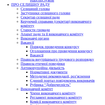
Нацсоцслужби
ПРО СЕЛИЩНУ РАДУ
Селищний голова
Заступники селищного голови
Секретар селищної ради
Керуючий справами (секретар) виконавчого
комітету
Старости громади
Апарат ради та її виконавчого комітету
Виконавчі органи
Вакансії
Порядок проведення конкурсу
Оголошення про проведення конкурсу
Вакансії
Правила внутрішнього трудового розпорядку
Правила етичної поведінки
Антикорупційна діяльність
Нормативні документи
Методичні рекомендації, роз’яснення
Єдиний портал повідомлень викривачів
Рубрика “Доброчесність”
Виконавчий комітет
Члени виконавчого комітету
Регламент виконавчого комітету
Комісії виконавчого комітету