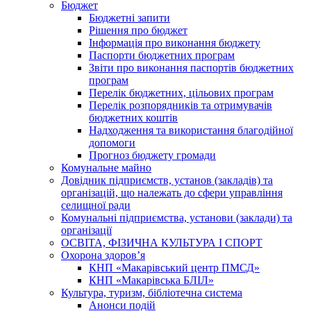
Бюджет
Бюджетні запити
Рішення про бюджет
Інформація про виконання бюджету
Паспорти бюджетних програм
Звіти про виконання паспортів бюджетних
програм
Перелік бюджетних, цільових програм
Перелік розпорядників та отримувачів
бюджетних коштів
Надходження та використання благодійної
допомоги
Прогноз бюджету громади
Комунальне майно
Довідник підприємств, установ (закладів) та
організацій, що належать до сфери управління
селищної ради
Комунальні підприємства, установи (заклади) та
організації
ОСВІТА, ФІЗИЧНА КУЛЬТУРА І СПОРТ
Охорона здоров’я
КНП «Макарівський центр ПМСД»
КНП «Макарівська БЛІЛ»
Культура, туризм, бібліотечна система
Анонси подій