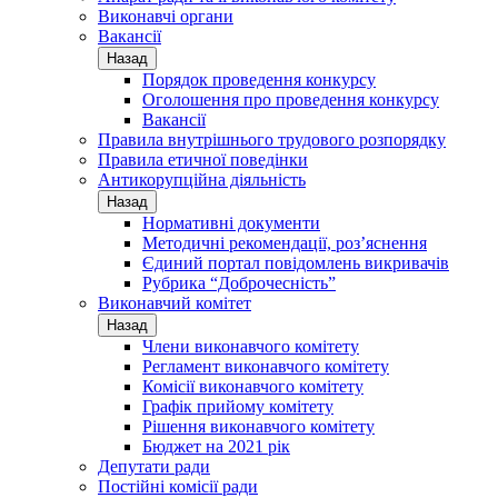
Виконавчі органи
Вакансії
Назад
Порядок проведення конкурсу
Оголошення про проведення конкурсу
Вакансії
Правила внутрішнього трудового розпорядку
Правила етичної поведінки
Антикорупційна діяльність
Назад
Нормативні документи
Методичні рекомендації, роз’яснення
Єдиний портал повідомлень викривачів
Рубрика “Доброчесність”
Виконавчий комітет
Назад
Члени виконавчого комітету
Регламент виконавчого комітету
Комісії виконавчого комітету
Графік прийому комітету
Рішення виконавчого комітету
Бюджет на 2021 рік
Депутати ради
Постійні комісії ради