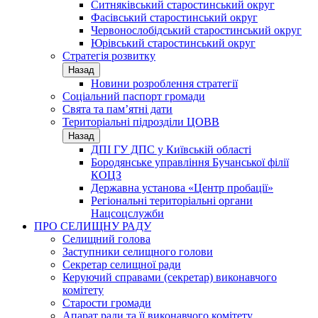
Ситняківський старостинський округ
Фасівський старостинський округ
Червонослобідський старостинський округ
Юрівський старостинський округ
Стратегія розвитку
Назад
Новини розроблення стратегії
Соціальний паспорт громади
Свята та пам’ятні дати
Територіальні підрозділи ЦОВВ
Назад
ДПІ ГУ ДПС у Київській області
Бородянське управління Бучанської філії
КОЦЗ
Державна установа «Центр пробації»
Регіональні територіальні органи
Нацсоцслужби
ПРО СЕЛИЩНУ РАДУ
Селищний голова
Заступники селищного голови
Секретар селищної ради
Керуючий справами (секретар) виконавчого
комітету
Старости громади
Апарат ради та її виконавчого комітету