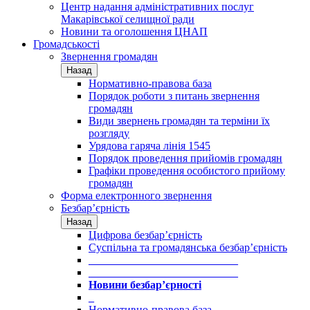
Центр надання адміністративних послуг
Макарівської селищної ради
Новини та оголошення ЦНАП
Громадськості
Звернення громадян
Назад
Нормативно-правова база
Порядок роботи з питань звернення
громадян
Види звернень громадян та терміни їх
розгляду
Урядова гаряча лінія 1545
Порядок проведення прийомів громадян
Графіки проведення особистого прийому
громадян
Форма електронного звернення
Безбар’єрність
Назад
Цифрова безбар’єрність
Суспільна та громадянська безбар’єрність
___________________________
___________________________
Новини безбар’єрності
_
Нормативно-правова база