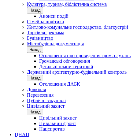
Культура, туризм, бібліотечна система
Назад
Анонси подій
Сімейна політика
Житлово-комунальне господарство, благоустрій
Торгівля, реклама
Будівництво
Містобудівна документація
Назад
Оголошення про проведення гром. слухань
Громадські обговорення
Детальні плани територій
Державний архітектурно-будівельний контроль
Назад
Оголошення ДАБК
Довкілля
Перевезення
Публічні закупівлі
Цивільний захист
Назад
Цивільний захист
Цивільний фронт
Нацспротив
ЦНАП