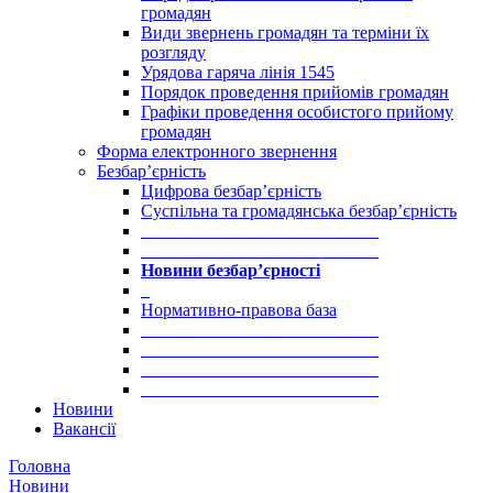
громадян
Види звернень громадян та терміни їх
розгляду
Урядова гаряча лінія 1545
Порядок проведення прийомів громадян
Графіки проведення особистого прийому
громадян
Форма електронного звернення
Безбар’єрність
Цифрова безбар’єрність
Суспільна та громадянська безбар’єрність
___________________________
___________________________
Новини безбар’єрності
_
Нормативно-правова база
___________________________
___________________________
___________________________
___________________________
Новини
Вакансії
Головна
Новини