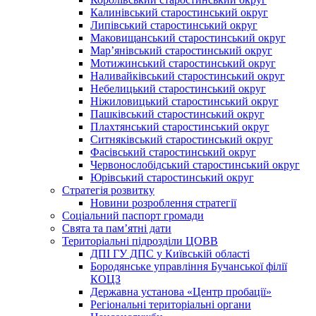
Калинівський старостинський округ
Липівський старостинський округ
Маковищанський старостинський округ
Мар’янівський старостинський округ
Мотижинський старостинський округ
Наливайківський старостинський округ
Небелицький старостинський округ
Ніжиловицький старостинський округ
Пашківський старостинський округ
Плахтянський старостинський округ
Ситняківський старостинський округ
Фасівський старостинський округ
Червонослобідський старостинський округ
Юрівський старостинський округ
Стратегія розвитку
Новини розроблення стратегії
Соціальний паспорт громади
Свята та пам’ятні дати
Територіальні підрозділи ЦОВВ
ДПІ ГУ ДПС у Київській області
Бородянське управління Бучанської філії
КОЦЗ
Державна установа «Центр пробації»
Регіональні територіальні органи