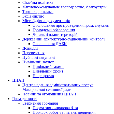
Сімейна політика
Житлово-комунальне господарство, благоустрій
Торгівля, реклама
Будівництво
Містобудівна документація
Оголошення про проведення гром. слухань
Громадські обговорення
Детальні плани територій
Державний архітектурно-будівельний контроль
Оголошення ДАБК
Довкілля
Перевезення
Публічні закупівлі
Цивільний захист
Цивільний захист
Цивільний фронт
Нацспротив
ЦНАП
Центр надання адміністративних послуг
Макарівської селищної ради
Новини та оголошення ЦНАП
Громадськості
Звернення громадян
Нормативно-правова база
Порядок роботи з питань звернення