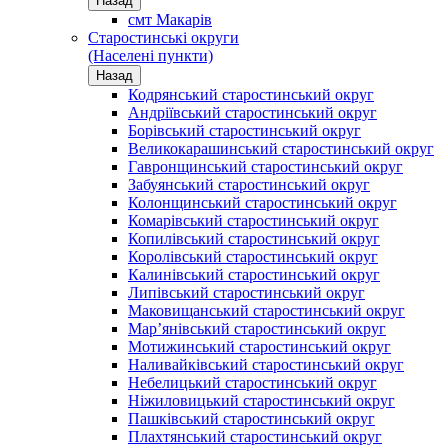
Назад
смт Макарів
Старостинські округи
(Населені пункти)
Назад
Кодрянський старостинський округ
Андріївський старостинський округ
Борівський старостинський округ
Великокарашинський старостинський округ
Гавронщинський старостинський округ
Забуянський старостинський округ
Колонщинський старостинський округ
Комарівський старостинський округ
Копилівський старостинський округ
Королівський старостинський округ
Калинівський старостинський округ
Липівський старостинський округ
Маковищанський старостинський округ
Мар’янівський старостинський округ
Мотижинський старостинський округ
Наливайківський старостинський округ
Небелицький старостинський округ
Ніжиловицький старостинський округ
Пашківський старостинський округ
Плахтянський старостинський округ