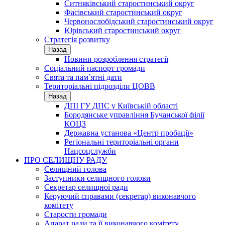
Ситняківський старостинський округ
Фасівський старостинський округ
Червонослобідський старостинський округ
Юрівський старостинський округ
Стратегія розвитку
Назад
Новини розроблення стратегії
Соціальний паспорт громади
Свята та пам’ятні дати
Територіальні підрозділи ЦОВВ
Назад
ДПІ ГУ ДПС у Київській області
Бородянське управління Бучанської філії
КОЦЗ
Державна установа «Центр пробації»
Регіональні територіальні органи
Нацсоцслужби
ПРО СЕЛИЩНУ РАДУ
Селищний голова
Заступники селищного голови
Секретар селищної ради
Керуючий справами (секретар) виконавчого
комітету
Старости громади
Апарат ради та її виконавчого комітету