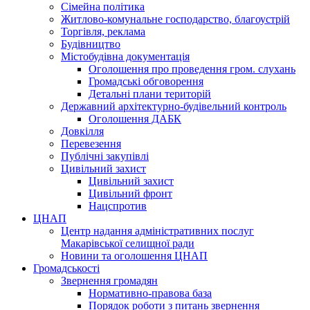
Сімейна політика
Житлово-комунальне господарство, благоустрій
Торгівля, реклама
Будівництво
Містобудівна документація
Оголошення про проведення гром. слухань
Громадські обговорення
Детальні плани територій
Державний архітектурно-будівельний контроль
Оголошення ДАБК
Довкілля
Перевезення
Публічні закупівлі
Цивільний захист
Цивільний захист
Цивільний фронт
Нацспротив
ЦНАП
Центр надання адміністративних послуг
Макарівської селищної ради
Новини та оголошення ЦНАП
Громадськості
Звернення громадян
Нормативно-правова база
Порядок роботи з питань звернення