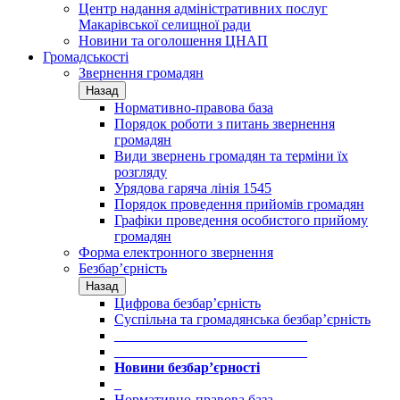
Центр надання адміністративних послуг
Макарівської селищної ради
Новини та оголошення ЦНАП
Громадськості
Звернення громадян
Назад
Нормативно-правова база
Порядок роботи з питань звернення
громадян
Види звернень громадян та терміни їх
розгляду
Урядова гаряча лінія 1545
Порядок проведення прийомів громадян
Графіки проведення особистого прийому
громадян
Форма електронного звернення
Безбар’єрність
Назад
Цифрова безбар’єрність
Суспільна та громадянська безбар’єрність
___________________________
___________________________
Новини безбар’єрності
_
Нормативно-правова база