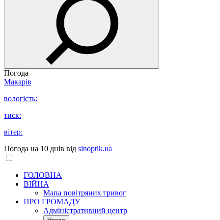
Погода
Макарів
вологість:
тиск:
вітер:
Погода на 10 днів від
sinoptik.ua
ГОЛОВНА
ВІЙНА
Мапа повітряних тривог
ПРО ГРОМАДУ
Aдміністративний центр