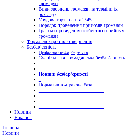
громадян
Види звернень громадян та терміни їх
розгляду
Урядова гаряча лінія 1545
Порядок проведення прийомів громадян
Графіки проведення особистого прийому
громадян
Форма електронного звернення
Безбар’єрність
Цифрова безбар’єрність
Суспільна та громадянська безбар’єрність
___________________________
___________________________
Новини безбар’єрності
_
Нормативно-правова база
___________________________
___________________________
___________________________
___________________________
Новини
Вакансії
Головна
Новини