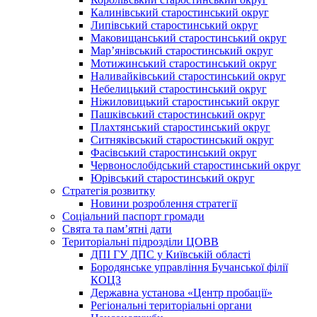
Калинівський старостинський округ
Липівський старостинський округ
Маковищанський старостинський округ
Мар’янівський старостинський округ
Мотижинський старостинський округ
Наливайківський старостинський округ
Небелицький старостинський округ
Ніжиловицький старостинський округ
Пашківський старостинський округ
Плахтянський старостинський округ
Ситняківський старостинський округ
Фасівський старостинський округ
Червонослобідський старостинський округ
Юрівський старостинський округ
Стратегія розвитку
Новини розроблення стратегії
Соціальний паспорт громади
Свята та пам’ятні дати
Територіальні підрозділи ЦОВВ
ДПІ ГУ ДПС у Київській області
Бородянське управління Бучанської філії
КОЦЗ
Державна установа «Центр пробації»
Регіональні територіальні органи