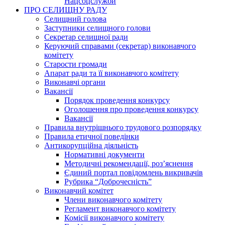
Нацсоцслужби
ПРО СЕЛИЩНУ РАДУ
Селищний голова
Заступники селищного голови
Секретар селищної ради
Керуючий справами (секретар) виконавчого
комітету
Старости громади
Апарат ради та її виконавчого комітету
Виконавчі органи
Вакансії
Порядок проведення конкурсу
Оголошення про проведення конкурсу
Вакансії
Правила внутрішнього трудового розпорядку
Правила етичної поведінки
Антикорупційна діяльність
Нормативні документи
Методичні рекомендації, роз’яснення
Єдиний портал повідомлень викривачів
Рубрика “Доброчесність”
Виконавчий комітет
Члени виконавчого комітету
Регламент виконавчого комітету
Комісії виконавчого комітету