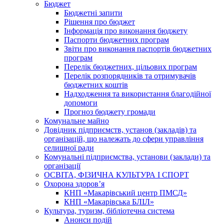
Бюджет
Бюджетні запити
Рішення про бюджет
Інформація про виконання бюджету
Паспорти бюджетних програм
Звіти про виконання паспортів бюджетних
програм
Перелік бюджетних, цільових програм
Перелік розпорядників та отримувачів
бюджетних коштів
Надходження та використання благодійної
допомоги
Прогноз бюджету громади
Комунальне майно
Довідник підприємств, установ (закладів) та
організацій, що належать до сфери управління
селищної ради
Комунальні підприємства, установи (заклади) та
організації
ОСВІТА, ФІЗИЧНА КУЛЬТУРА І СПОРТ
Охорона здоров’я
КНП «Макарівський центр ПМСД»
КНП «Макарівська БЛІЛ»
Культура, туризм, бібліотечна система
Анонси подій