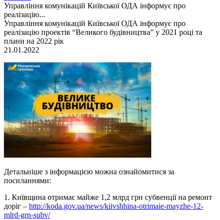
Управління комунікацій Київської ОДА інформує про
реалізацію...
Управління комунікацій Київської ОДА інформує про
реалізацію проектів “Великого будівництва” у 2021 році та
плани на 2022 рік
21.01.2022
Детальніше з інформацією можна ознайомитися за
посиланнями:
1. Київщина отримає майже 1,2 млрд грн субвенції на ремонт
доріг –
http://koda.gov.ua/news/kiivshhina-otrimaie-mayzhe-12-
mlrd-grn-subv/