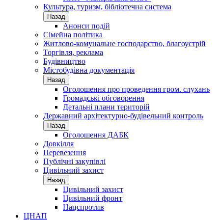
Культура, туризм, бібліотечна система
Назад
Анонси подій
Сімейна політика
Житлово-комунальне господарство, благоустрій
Торгівля, реклама
Будівництво
Містобудівна документація
Назад
Оголошення про проведення гром. слухань
Громадські обговорення
Детальні плани територій
Державний архітектурно-будівельний контроль
Назад
Оголошення ДАБК
Довкілля
Перевезення
Публічні закупівлі
Цивільний захист
Назад
Цивільний захист
Цивільний фронт
Нацспротив
ЦНАП