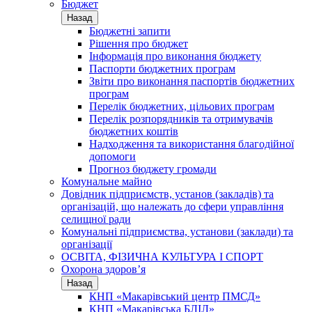
Бюджет
Назад
Бюджетні запити
Рішення про бюджет
Інформація про виконання бюджету
Паспорти бюджетних програм
Звіти про виконання паспортів бюджетних
програм
Перелік бюджетних, цільових програм
Перелік розпорядників та отримувачів
бюджетних коштів
Надходження та використання благодійної
допомоги
Прогноз бюджету громади
Комунальне майно
Довідник підприємств, установ (закладів) та
організацій, що належать до сфери управління
селищної ради
Комунальні підприємства, установи (заклади) та
організації
ОСВІТА, ФІЗИЧНА КУЛЬТУРА І СПОРТ
Охорона здоров’я
Назад
КНП «Макарівський центр ПМСД»
КНП «Макарівська БЛІЛ»