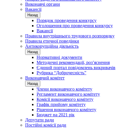
Виконавчі органи
Вакансії
Назад
Порядок проведення конкурсу
Оголошення про проведення конкурсу
Вакансії
Правила внутрішнього трудового розпорядку
Правила етичної поведінки
Антикорупційна діяльність
Назад
Нормативні документи
Методичні рекомендації, роз’яснення
Єдиний портал повідомлень викривачів
Рубрика “Доброчесність”
Виконавчий комітет
Назад
Члени виконавчого комітету
Регламент виконавчого комітету
Комісії виконавчого комітету
Графік прийому комітету
Рішення виконавчого комітету
Бюджет на 2021 рік
Депутати ради
Постійні комісії ради