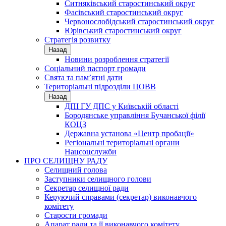
Ситняківський старостинський округ
Фасівський старостинський округ
Червонослобідський старостинський округ
Юрівський старостинський округ
Стратегія розвитку
Назад
Новини розроблення стратегії
Соціальний паспорт громади
Свята та пам’ятні дати
Територіальні підрозділи ЦОВВ
Назад
ДПІ ГУ ДПС у Київській області
Бородянське управління Бучанської філії
КОЦЗ
Державна установа «Центр пробації»
Регіональні територіальні органи
Нацсоцслужби
ПРО СЕЛИЩНУ РАДУ
Селищний голова
Заступники селищного голови
Секретар селищної ради
Керуючий справами (секретар) виконавчого
комітету
Старости громади
Апарат ради та її виконавчого комітету