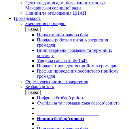
Центр надання адміністративних послуг
Макарівської селищної ради
Новини та оголошення ЦНАП
Громадськості
Звернення громадян
Назад
Нормативно-правова база
Порядок роботи з питань звернення
громадян
Види звернень громадян та терміни їх
розгляду
Урядова гаряча лінія 1545
Порядок проведення прийомів громадян
Графіки проведення особистого прийому
громадян
Форма електронного звернення
Безбар’єрність
Назад
Цифрова безбар’єрність
Суспільна та громадянська безбар’єрність
___________________________
___________________________
Новини безбар’єрності
_
Нормативно-правова база