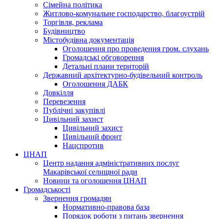
Сімейна політика
Житлово-комунальне господарство, благоустрій
Торгівля, реклама
Будівництво
Містобудівна документація
Оголошення про проведення гром. слухань
Громадські обговорення
Детальні плани територій
Державний архітектурно-будівельний контроль
Оголошення ДАБК
Довкілля
Перевезення
Публічні закупівлі
Цивільний захист
Цивільний захист
Цивільний фронт
Нацспротив
ЦНАП
Центр надання адміністративних послуг
Макарівської селищної ради
Новини та оголошення ЦНАП
Громадськості
Звернення громадян
Нормативно-правова база
Порядок роботи з питань звернення