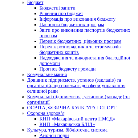
Бюджет
Бюджетні запити
Рішення про бюджет
Інформація про виконання бюджету
Паспорти бюджетних програм
Звіти про виконання паспортів бюджетних
програм
Перелік бюджетних, цільових програм
Перелік розпорядників та отримувачів
бюджетних коштів
Надходження та використання благодійної
допомоги
Прогноз бюджету громади
Комунальне майно
Довідник підприємств, установ (закладів) та
організацій, що належать до сфери управління
селищної ради
Комунальні підприємства, установи (заклади) та
організації
ОСВІТА, ФІЗИЧНА КУЛЬТУРА І СПОРТ
Охорона здоров’я
КНП «Макарівський центр ПМСД»
КНП «Макарівська БЛІЛ»
Культура, туризм, бібліотечна система
Анонси подій