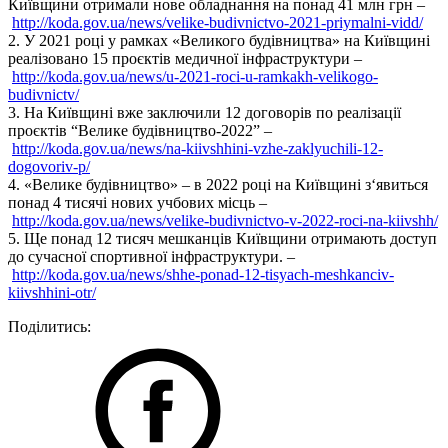
Київщини отримали нове обладнання на понад 41 млн грн –
http://koda.gov.ua/news/velike-budivnictvo-2021-priymalni-vidd/
2. У 2021 році у рамках «Великого будівництва» на Київщині
реалізовано 15 проєктів медичної інфраструктури –
http://koda.gov.ua/news/u-2021-roci-u-ramkakh-velikogo-
budivnictv/
3. На Київщині вже заключили 12 договорів по реалізації
проєктів “Велике будівництво-2022” –
http://koda.gov.ua/news/na-kiivshhini-vzhe-zaklyuchili-12-
dogovoriv-p/
4. «Велике будівництво» – в 2022 році на Київщині з‘явиться
понад 4 тисячі нових учбових місць –
http://koda.gov.ua/news/velike-budivnictvo-v-2022-roci-na-kiivshh/
5. Ще понад 12 тисяч мешканців Київщини отримають доступ
до сучасної спортивної інфраструктури. –
http://koda.gov.ua/news/shhe-ponad-12-tisyach-meshkanciv-
kiivshhini-otr/
Поділитись: