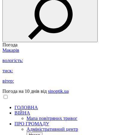
Погода
Макарів
вологість:
тиск:
вітер:
Погода на 10 днів від
sinoptik.ua
ГОЛОВНА
ВІЙНА
Мапа повітряних тривог
ПРО ГРОМАДУ
Aдміністративний центр