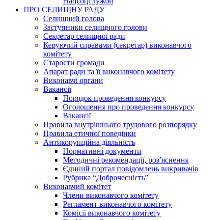
Нацсоцслужби
ПРО СЕЛИЩНУ РАДУ
Селищний голова
Заступники селищного голови
Секретар селищної ради
Керуючий справами (секретар) виконавчого
комітету
Старости громади
Апарат ради та її виконавчого комітету
Виконавчі органи
Вакансії
Порядок проведення конкурсу
Оголошення про проведення конкурсу
Вакансії
Правила внутрішнього трудового розпорядку
Правила етичної поведінки
Антикорупційна діяльність
Нормативні документи
Методичні рекомендації, роз’яснення
Єдиний портал повідомлень викривачів
Рубрика “Доброчесність”
Виконавчий комітет
Члени виконавчого комітету
Регламент виконавчого комітету
Комісії виконавчого комітету