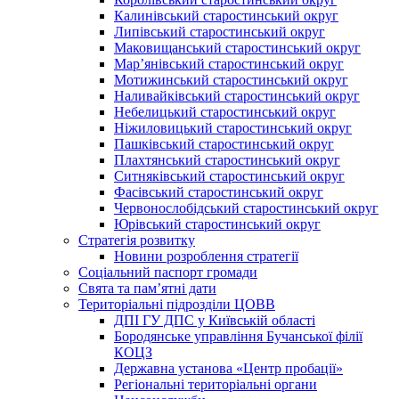
Калинівський старостинський округ
Липівський старостинський округ
Маковищанський старостинський округ
Мар’янівський старостинський округ
Мотижинський старостинський округ
Наливайківський старостинський округ
Небелицький старостинський округ
Ніжиловицький старостинський округ
Пашківський старостинський округ
Плахтянський старостинський округ
Ситняківський старостинський округ
Фасівський старостинський округ
Червонослобідський старостинський округ
Юрівський старостинський округ
Стратегія розвитку
Новини розроблення стратегії
Соціальний паспорт громади
Свята та пам’ятні дати
Територіальні підрозділи ЦОВВ
ДПІ ГУ ДПС у Київській області
Бородянське управління Бучанської філії
КОЦЗ
Державна установа «Центр пробації»
Регіональні територіальні органи