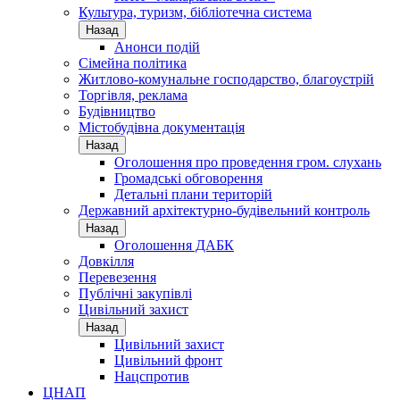
Культура, туризм, бібліотечна система
Назад
Анонси подій
Сімейна політика
Житлово-комунальне господарство, благоустрій
Торгівля, реклама
Будівництво
Містобудівна документація
Назад
Оголошення про проведення гром. слухань
Громадські обговорення
Детальні плани територій
Державний архітектурно-будівельний контроль
Назад
Оголошення ДАБК
Довкілля
Перевезення
Публічні закупівлі
Цивільний захист
Назад
Цивільний захист
Цивільний фронт
Нацспротив
ЦНАП