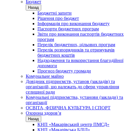
Бюджет
Назад
Бюджетні запити
Рішення про бюджет
Інформація про виконання бюджету
Паспорти бюджетних програм
Звіти про виконання паспортів бюджетних
програм
Перелік бюджетних, цільових програм
Перелік розпорядників та отримувачів
бюджетних коштів
Надходження та використання благодійної
допомоги
Прогноз бюджету громади
Комунальне майно
Довідник підприємств, установ (закладів) та
організацій, що належать до сфери управління
селищної ради
Комунальні підприємства, установи (заклади) та
організації
ОСВІТА, ФІЗИЧНА КУЛЬТУРА І СПОРТ
Охорона здоров’я
Назад
КНП «Макарівський центр ПМСД»
КНП «Макарівська БЛІЛ»