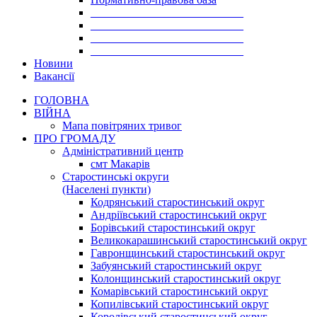
___________________________
___________________________
___________________________
___________________________
Новини
Вакансії
ГОЛОВНА
ВІЙНА
Мапа повітряних тривог
ПРО ГРОМАДУ
Aдміністративний центр
смт Макарів
Старостинські округи
(Населені пункти)
Кодрянський старостинський округ
Андріївський старостинський округ
Борівський старостинський округ
Великокарашинський старостинський округ
Гавронщинський старостинський округ
Забуянський старостинський округ
Колонщинський старостинський округ
Комарівський старостинський округ
Копилівський старостинський округ
Королівський старостинський округ