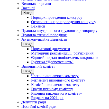
Виконавчі органи
Вакансії
Назад
Порядок проведення конкурсу
Оголошення про проведення конкурсу
Вакансії
Правила внутрішнього трудового розпорядку
Правила етичної поведінки
Антикорупційна діяльність
Назад
Нормативні документи
Методичні рекомендації, роз’яснення
Єдиний портал повідомлень викривачів
Рубрика “Доброчесність”
Виконавчий комітет
Назад
Члени виконавчого комітету
Регламент виконавчого комітету
Комісії виконавчого комітету
Графік прийому комітету
Рішення виконавчого комітету
Бюджет на 2021 рік
Депутати ради
Постійні комісії ради