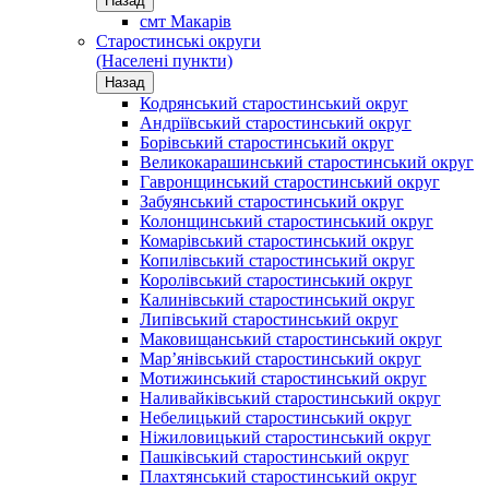
Назад
смт Макарів
Старостинські округи
(Населені пункти)
Назад
Кодрянський старостинський округ
Андріївський старостинський округ
Борівський старостинський округ
Великокарашинський старостинський округ
Гавронщинський старостинський округ
Забуянський старостинський округ
Колонщинський старостинський округ
Комарівський старостинський округ
Копилівський старостинський округ
Королівський старостинський округ
Калинівський старостинський округ
Липівський старостинський округ
Маковищанський старостинський округ
Мар’янівський старостинський округ
Мотижинський старостинський округ
Наливайківський старостинський округ
Небелицький старостинський округ
Ніжиловицький старостинський округ
Пашківський старостинський округ
Плахтянський старостинський округ