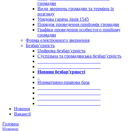
громадян
Види звернень громадян та терміни їх
розгляду
Урядова гаряча лінія 1545
Порядок проведення прийомів громадян
Графіки проведення особистого прийому
громадян
Форма електронного звернення
Безбар’єрність
Цифрова безбар’єрність
Суспільна та громадянська безбар’єрність
___________________________
___________________________
Новини безбар’єрності
_
Нормативно-правова база
___________________________
___________________________
___________________________
___________________________
Новини
Вакансії
Головна
Новини