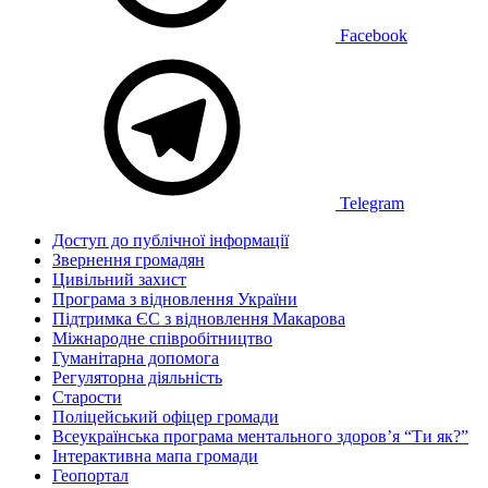
Facebook
Telegram
Доступ до публічної інформації
Звернення громадян
Цивільний захист
Програма з відновлення України
Підтримка ЄС з відновлення Макарова
Міжнародне співробітництво
Гуманітарна допомога
Регуляторна діяльність
Старости
Поліцейський офіцер громади
Всеукраїнська програма ментального здоров’я “Ти як?”
Інтерактивна мапа громади
Геопортал