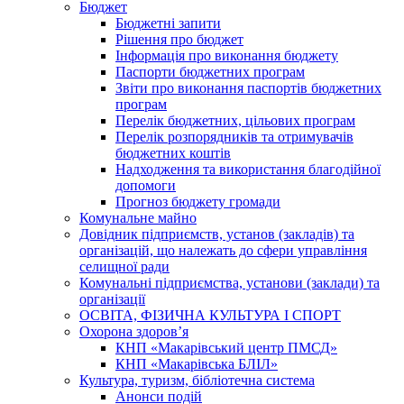
Бюджет
Бюджетні запити
Рішення про бюджет
Інформація про виконання бюджету
Паспорти бюджетних програм
Звіти про виконання паспортів бюджетних
програм
Перелік бюджетних, цільових програм
Перелік розпорядників та отримувачів
бюджетних коштів
Надходження та використання благодійної
допомоги
Прогноз бюджету громади
Комунальне майно
Довідник підприємств, установ (закладів) та
організацій, що належать до сфери управління
селищної ради
Комунальні підприємства, установи (заклади) та
організації
ОСВІТА, ФІЗИЧНА КУЛЬТУРА І СПОРТ
Охорона здоров’я
КНП «Макарівський центр ПМСД»
КНП «Макарівська БЛІЛ»
Культура, туризм, бібліотечна система
Анонси подій