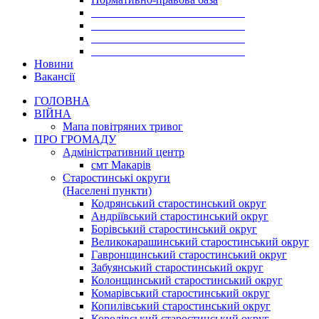
___________________________
___________________________
___________________________
___________________________
Новини
Вакансії
ГОЛОВНА
ВІЙНА
Мапа повітряних тривог
ПРО ГРОМАДУ
Aдміністративний центр
смт Макарів
Старостинські округи
(Населені пункти)
Кодрянський старостинський округ
Андріївський старостинський округ
Борівський старостинський округ
Великокарашинський старостинський округ
Гавронщинський старостинський округ
Забуянський старостинський округ
Колонщинський старостинський округ
Комарівський старостинський округ
Копилівський старостинський округ
Королівський старостинський округ