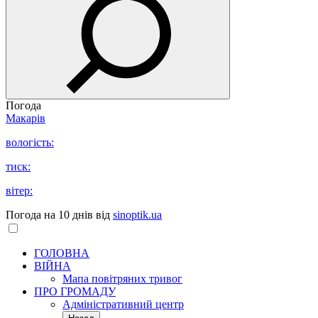
Погода
Макарів
вологість:
тиск:
вітер:
Погода на 10 днів від
sinoptik.ua
ГОЛОВНА
ВІЙНА
Мапа повітряних тривог
ПРО ГРОМАДУ
Aдміністративний центр