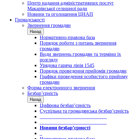
Центр надання адміністративних послуг
Макарівської селищної ради
Новини та оголошення ЦНАП
Громадськості
Звернення громадян
Назад
Нормативно-правова база
Порядок роботи з питань звернення
громадян
Види звернень громадян та терміни їх
розгляду
Урядова гаряча лінія 1545
Порядок проведення прийомів громадян
Графіки проведення особистого прийому
громадян
Форма електронного звернення
Безбар’єрність
Назад
Цифрова безбар’єрність
Суспільна та громадянська безбар’єрність
___________________________
___________________________
Новини безбар’єрності
_
Нормативно-правова база