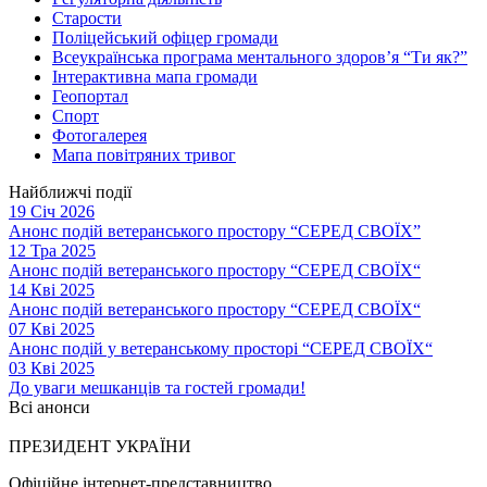
Старости
Поліцейський офіцер громади
Всеукраїнська програма ментального здоров’я “Ти як?”
Інтерактивна мапа громади
Геопортал
Спорт
Фотогалерея
Мапа повітряних тривог
Найближчі події
19 Січ 2026
Анонс подій ветеранського простору “СЕРЕД СВОЇХ”
12 Тра 2025
Анонс подій ветеранського простору “СЕРЕД СВОЇХ“
14 Кві 2025
Анонс подій ветеранського простору “СЕРЕД СВОЇХ“
07 Кві 2025
Анонс подій у ветеранському просторі “СЕРЕД СВОЇХ“
03 Кві 2025
До уваги мешканців та гостей громади!
Всі анонси
ПРЕЗИДЕНТ УКРАЇНИ
Офіційне інтернет-представництво