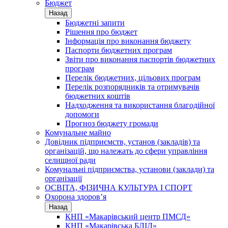
Бюджет
Назад
Бюджетні запити
Рішення про бюджет
Інформація про виконання бюджету
Паспорти бюджетних програм
Звіти про виконання паспортів бюджетних
програм
Перелік бюджетних, цільових програм
Перелік розпорядників та отримувачів
бюджетних коштів
Надходження та використання благодійної
допомоги
Прогноз бюджету громади
Комунальне майно
Довідник підприємств, установ (закладів) та
організацій, що належать до сфери управління
селищної ради
Комунальні підприємства, установи (заклади) та
організації
ОСВІТА, ФІЗИЧНА КУЛЬТУРА І СПОРТ
Охорона здоров’я
Назад
КНП «Макарівський центр ПМСД»
КНП «Макарівська БЛІЛ»