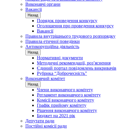
Виконавчі органи
Вакансії
Назад
Порядок проведення конкурсу
Оголошення про проведення конкурсу
Вакансії
Правила внутрішнього трудового розпорядку
Правила етичної поведінки
Антикорупційна діяльність
Назад
Нормативні документи
Методичні рекомендації, роз’яснення
Єдиний портал повідомлень викривачів
Рубрика “Доброчесність”
Виконавчий комітет
Назад
Члени виконавчого комітету
Регламент виконавчого комітету
Комісії виконавчого комітету
Графік прийому комітету
Рішення виконавчого комітету
Бюджет на 2021 рік
Депутати ради
Постійні комісії ради