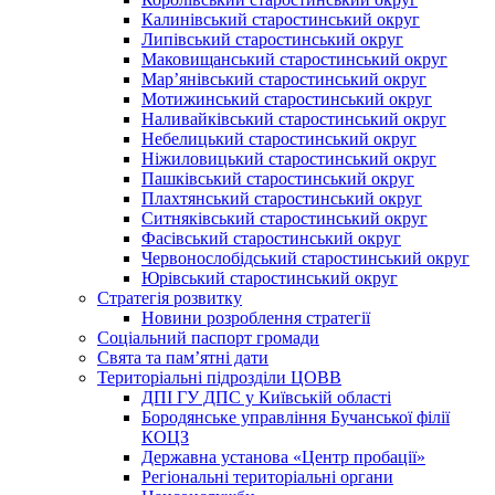
Калинівський старостинський округ
Липівський старостинський округ
Маковищанський старостинський округ
Мар’янівський старостинський округ
Мотижинський старостинський округ
Наливайківський старостинський округ
Небелицький старостинський округ
Ніжиловицький старостинський округ
Пашківський старостинський округ
Плахтянський старостинський округ
Ситняківський старостинський округ
Фасівський старостинський округ
Червонослобідський старостинський округ
Юрівський старостинський округ
Стратегія розвитку
Новини розроблення стратегії
Соціальний паспорт громади
Свята та пам’ятні дати
Територіальні підрозділи ЦОВВ
ДПІ ГУ ДПС у Київській області
Бородянське управління Бучанської філії
КОЦЗ
Державна установа «Центр пробації»
Регіональні територіальні органи