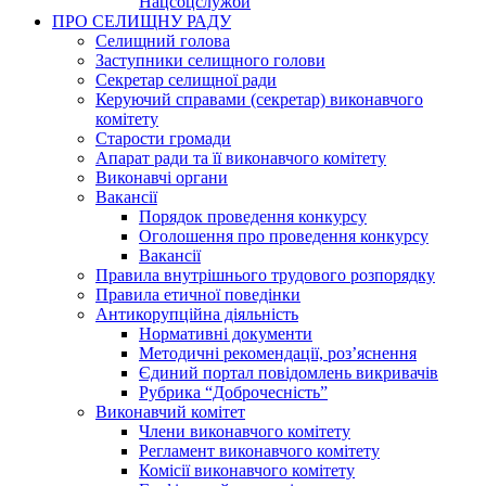
Нацсоцслужби
ПРО СЕЛИЩНУ РАДУ
Селищний голова
Заступники селищного голови
Секретар селищної ради
Керуючий справами (секретар) виконавчого
комітету
Старости громади
Апарат ради та її виконавчого комітету
Виконавчі органи
Вакансії
Порядок проведення конкурсу
Оголошення про проведення конкурсу
Вакансії
Правила внутрішнього трудового розпорядку
Правила етичної поведінки
Антикорупційна діяльність
Нормативні документи
Методичні рекомендації, роз’яснення
Єдиний портал повідомлень викривачів
Рубрика “Доброчесність”
Виконавчий комітет
Члени виконавчого комітету
Регламент виконавчого комітету
Комісії виконавчого комітету