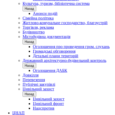
Культура, туризм, бібліотечна система
Назад
Анонси подій
Сімейна політика
Житлово-комунальне господарство, благоустрій
Торгівля, реклама
Будівництво
Містобудівна документація
Назад
Оголошення про проведення гром. слухань
Громадські обговорення
Детальні плани територій
Державний архітектурно-будівельний контроль
Назад
Оголошення ДАБК
Довкілля
Перевезення
Публічні закупівлі
Цивільний захист
Назад
Цивільний захист
Цивільний фронт
Нацспротив
ЦНАП