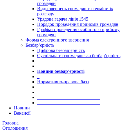
громадян
Види звернень громадян та терміни їх
розгляду
Урядова гаряча лінія 1545
Порядок проведення прийомів громадян
Графіки проведення особистого прийому
громадян
Форма електронного звернення
Безбар’єрність
Цифрова безбар’єрність
Суспільна та громадянська безбар’єрність
___________________________
___________________________
Новини безбар’єрності
_
Нормативно-правова база
___________________________
___________________________
___________________________
___________________________
Новини
Вакансії
Головна
Оголошення