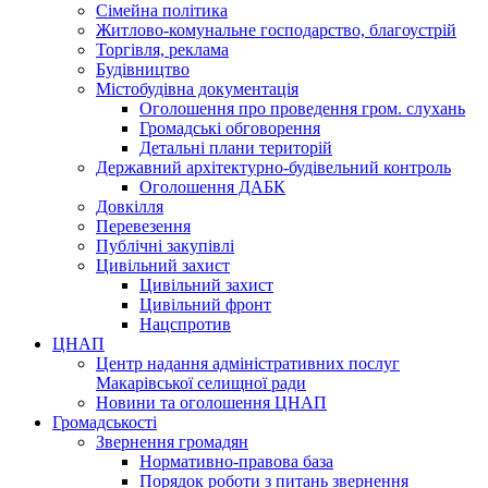
Сімейна політика
Житлово-комунальне господарство, благоустрій
Торгівля, реклама
Будівництво
Містобудівна документація
Оголошення про проведення гром. слухань
Громадські обговорення
Детальні плани територій
Державний архітектурно-будівельний контроль
Оголошення ДАБК
Довкілля
Перевезення
Публічні закупівлі
Цивільний захист
Цивільний захист
Цивільний фронт
Нацспротив
ЦНАП
Центр надання адміністративних послуг
Макарівської селищної ради
Новини та оголошення ЦНАП
Громадськості
Звернення громадян
Нормативно-правова база
Порядок роботи з питань звернення