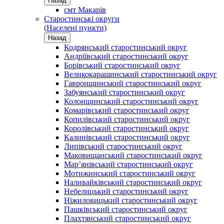
Назад
смт Макарів
Старостинські округи
(Населені пункти)
Назад
Кодрянський старостинський округ
Андріївський старостинський округ
Борівський старостинський округ
Великокарашинський старостинський округ
Гавронщинський старостинський округ
Забуянський старостинський округ
Колонщинський старостинський округ
Комарівський старостинський округ
Копилівський старостинський округ
Королівський старостинський округ
Калинівський старостинський округ
Липівський старостинський округ
Маковищанський старостинський округ
Мар’янівський старостинський округ
Мотижинський старостинський округ
Наливайківський старостинський округ
Небелицький старостинський округ
Ніжиловицький старостинський округ
Пашківський старостинський округ
Плахтянський старостинський округ