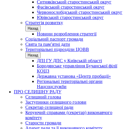
Ситняківський старостинський округ
Фасівський старостинський округ
Червонослобідський старостинський округ
Юрівський старостинський округ
Стратегія розвитку
Назад
Новини розроблення стратегії
Соціальний паспорт громади
Свята та пам’ятні дати
Територіальні підрозділи ЦОВВ
Назад
ДПІ ГУ ДПС у Київській області
Бородянське управління Бучанської філії
КОЦЗ
Державна установа «Центр пробації»
Регіональні територіальні органи
Нацсоцслужби
ПРО СЕЛИЩНУ РАДУ
Селищний голова
Заступники селищного голови
Секретар селищної ради
Керуючий справами (секретар) виконавчого
комітету
Старости громади
Апарат ради та її виконавчого комітету