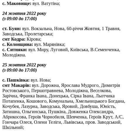
с. Маковище:
вул. Ватутіна;
24 жовтня 2022 року
(з 09:00 до 17:00)
ст. Буян:
вул. Вокзальна, Нова, 60-річчя Жовтня, 1 Травня,
Заводська, Пролетарська;
смт Кодра:
Кірова;
с. Колонщина:
вул. Марянівка;
с. Ситняки:
вул. Миру, Луговий, Київська, В.Семенченка,
Молодіжна.
25 жовтня 2022 року
(з 09:00 до 17:00)
с. Пашківка:
вул. Нова;
смт Макарів:
вул. Дорожна, Ярослава Мудрого, Димитрія
Ростовського, Першотравнева, Молодіжна, Веселкова,
Зарічна, Франка Івана, Донецька, Сірка Івана, Льотчика
Потапенка, Кошового, Комунальна, Хмельницького Богдана,
Кочубея, Лазурна, Заводська, Яровий, Довбуша, Юність,
Затишна, Ольгинська, Пушкіна, Довженка Олександра,
Абрикосова, Героїв Чорнобиля, Шевченка, Героїв Крут, А/С,
Гончара Олеся, Олени Теліги, Львівська, пров. Заводський,
Шкільний;