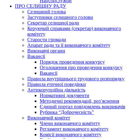
Нацсоцслужби
ПРО СЕЛИЩНУ РАДУ
Селищний голова
Заступники селищного голови
Секретар селищної ради
Керуючий справами (секретар) виконавчого
комітету
Старости громади
Апарат ради та її виконавчого комітету
Виконавчі органи
Вакансії
Порядок проведення конкурсу
Оголошення про проведення конкурсу
Вакансії
Правила внутрішнього трудового розпорядку
Правила етичної поведінки
Антикорупційна діяльність
Нормативні документи
Методичні рекомендації, роз’яснення
Єдиний портал повідомлень викривачів
Рубрика “Доброчесність”
Виконавчий комітет
Члени виконавчого комітету
Регламент виконавчого комітету
Комісії виконавчого комітету