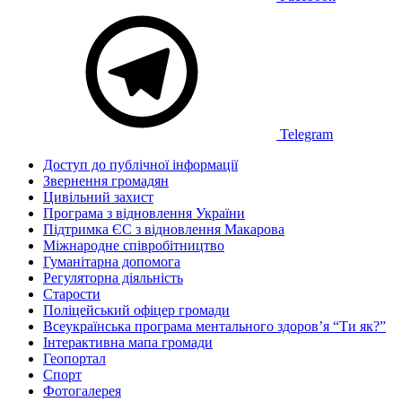
Telegram
Доступ до публічної інформації
Звернення громадян
Цивільний захист
Програма з відновлення України
Підтримка ЄС з відновлення Макарова
Міжнародне співробітництво
Гуманітарна допомога
Регуляторна діяльність
Старости
Поліцейський офіцер громади
Всеукраїнська програма ментального здоров’я “Ти як?”
Інтерактивна мапа громади
Геопортал
Спорт
Фотогалерея