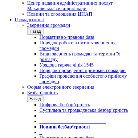
Центр надання адміністративних послуг
Макарівської селищної ради
Новини та оголошення ЦНАП
Громадськості
Звернення громадян
Назад
Нормативно-правова база
Порядок роботи з питань звернення
громадян
Види звернень громадян та терміни їх
розгляду
Урядова гаряча лінія 1545
Порядок проведення прийомів громадян
Графіки проведення особистого прийому
громадян
Форма електронного звернення
Безбар’єрність
Назад
Цифрова безбар’єрність
Суспільна та громадянська безбар’єрність
___________________________
___________________________
Новини безбар’єрності
_
Нормативно-правова база