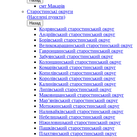
Назад
смт Макарів
Старостинські округи
(Населені пункти)
Назад
Кодрянський старостинський округ
Андріївський старостинський округ
Борівський старостинський округ
Великокарашинський старостинський округ
Гавронщинський старостинський округ
Забуянський старостинський округ
Колонщинський старостинський округ
Комарівський старостинський округ
Копилівський старостинський округ
Королівський старостинський округ
Калинівський старостинський округ
Липівський старостинський округ
Маковищанський старостинський округ
Мар’янівський старостинський округ
Мотижинський старостинський округ
Наливайківський старостинський округ
Небелицький старостинський округ
Ніжиловицький старостинський округ
Пашківський старостинський округ
Плахтянський старостинський округ