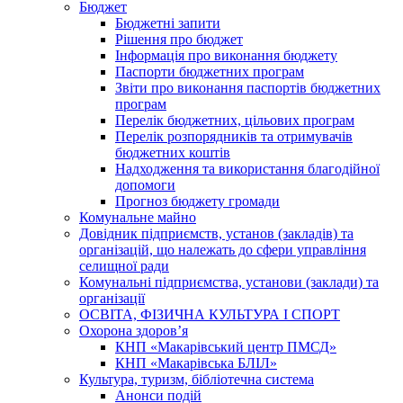
Бюджет
Бюджетні запити
Рішення про бюджет
Інформація про виконання бюджету
Паспорти бюджетних програм
Звіти про виконання паспортів бюджетних
програм
Перелік бюджетних, цільових програм
Перелік розпорядників та отримувачів
бюджетних коштів
Надходження та використання благодійної
допомоги
Прогноз бюджету громади
Комунальне майно
Довідник підприємств, установ (закладів) та
організацій, що належать до сфери управління
селищної ради
Комунальні підприємства, установи (заклади) та
організації
ОСВІТА, ФІЗИЧНА КУЛЬТУРА І СПОРТ
Охорона здоров’я
КНП «Макарівський центр ПМСД»
КНП «Макарівська БЛІЛ»
Культура, туризм, бібліотечна система
Анонси подій