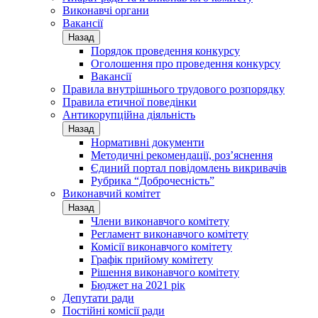
Виконавчі органи
Вакансії
Назад
Порядок проведення конкурсу
Оголошення про проведення конкурсу
Вакансії
Правила внутрішнього трудового розпорядку
Правила етичної поведінки
Антикорупційна діяльність
Назад
Нормативні документи
Методичні рекомендації, роз’яснення
Єдиний портал повідомлень викривачів
Рубрика “Доброчесність”
Виконавчий комітет
Назад
Члени виконавчого комітету
Регламент виконавчого комітету
Комісії виконавчого комітету
Графік прийому комітету
Рішення виконавчого комітету
Бюджет на 2021 рік
Депутати ради
Постійні комісії ради