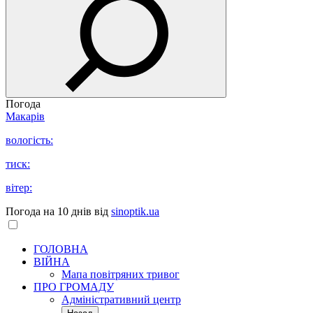
Погода
Макарів
вологість:
тиск:
вітер:
Погода на 10 днів від
sinoptik.ua
ГОЛОВНА
ВІЙНА
Мапа повітряних тривог
ПРО ГРОМАДУ
Aдміністративний центр