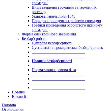
громадян
Види звернень громадян та терміни їх
розгляду
Урядова гаряча лінія 1545
Порядок проведення прийомів громадян
Графіки проведення особистого прийому
громадян
Форма електронного звернення
Безбар’єрність
Цифрова безбар’єрність
Суспільна та громадянська безбар’єрність
___________________________
___________________________
Новини безбар’єрності
_
Нормативно-правова база
___________________________
___________________________
___________________________
___________________________
Новини
Вакансії
Головна
Оголошення