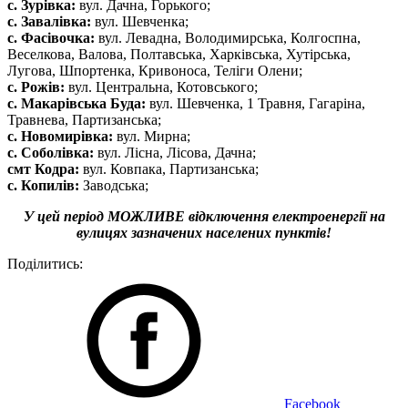
с. Зурівка:
вул. Дачна, Горького;
с. Завалівка:
вул. Шевченка;
с. Фасівочка:
вул. Левадна, Володимирська, Колгоспна,
Веселкова, Валова, Полтавська, Харківська, Хутірська,
Лугова, Шпортенка, Кривоноса, Теліги Олени;
с. Рожів:
вул. Центральна, Котовського;
с. Макарівська Буда:
вул. Шевченка, 1 Травня, Гагаріна,
Травнева, Партизанська;
с. Новомирівка:
вул. Мирна;
с. Соболівка:
вул. Лісна, Лісова, Дачна;
смт Кодра:
вул. Ковпака, Партизанська;
с. Копилів:
Заводська;
У цей період МОЖЛИВЕ відключення електроенергії на
вулицях зазначених населених пунктів!
Поділитись:
Facebook