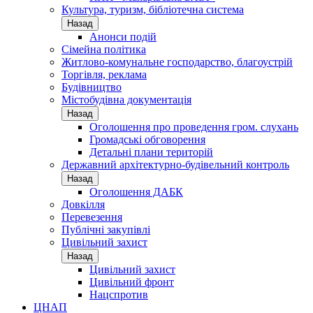
Культура, туризм, бібліотечна система
Назад
Анонси подій
Сімейна політика
Житлово-комунальне господарство, благоустрій
Торгівля, реклама
Будівництво
Містобудівна документація
Назад
Оголошення про проведення гром. слухань
Громадські обговорення
Детальні плани територій
Державний архітектурно-будівельний контроль
Назад
Оголошення ДАБК
Довкілля
Перевезення
Публічні закупівлі
Цивільний захист
Назад
Цивільний захист
Цивільний фронт
Нацспротив
ЦНАП