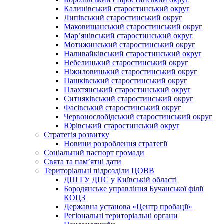
Калинівський старостинський округ
Липівський старостинський округ
Маковищанський старостинський округ
Мар’янівський старостинський округ
Мотижинський старостинський округ
Наливайківський старостинський округ
Небелицький старостинський округ
Ніжиловицький старостинський округ
Пашківський старостинський округ
Плахтянський старостинський округ
Ситняківський старостинський округ
Фасівський старостинський округ
Червонослобідський старостинський округ
Юрівський старостинський округ
Стратегія розвитку
Новини розроблення стратегії
Соціальний паспорт громади
Свята та пам’ятні дати
Територіальні підрозділи ЦОВВ
ДПІ ГУ ДПС у Київській області
Бородянське управління Бучанської філії
КОЦЗ
Державна установа «Центр пробації»
Регіональні територіальні органи