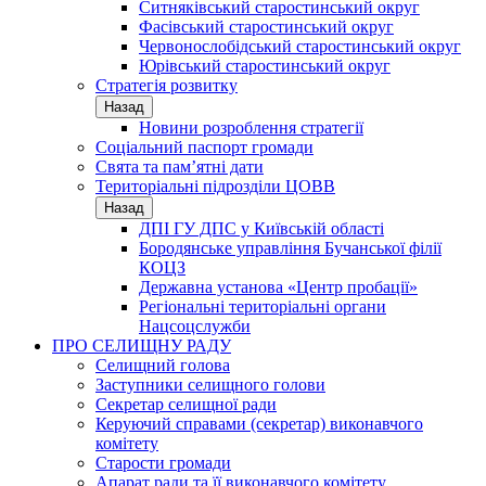
Ситняківський старостинський округ
Фасівський старостинський округ
Червонослобідський старостинський округ
Юрівський старостинський округ
Стратегія розвитку
Назад
Новини розроблення стратегії
Соціальний паспорт громади
Свята та пам’ятні дати
Територіальні підрозділи ЦОВВ
Назад
ДПІ ГУ ДПС у Київській області
Бородянське управління Бучанської філії
КОЦЗ
Державна установа «Центр пробації»
Регіональні територіальні органи
Нацсоцслужби
ПРО СЕЛИЩНУ РАДУ
Селищний голова
Заступники селищного голови
Секретар селищної ради
Керуючий справами (секретар) виконавчого
комітету
Старости громади
Апарат ради та її виконавчого комітету