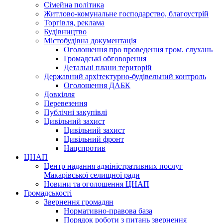
Сімейна політика
Житлово-комунальне господарство, благоустрій
Торгівля, реклама
Будівництво
Містобудівна документація
Оголошення про проведення гром. слухань
Громадські обговорення
Детальні плани територій
Державний архітектурно-будівельний контроль
Оголошення ДАБК
Довкілля
Перевезення
Публічні закупівлі
Цивільний захист
Цивільний захист
Цивільний фронт
Нацспротив
ЦНАП
Центр надання адміністративних послуг
Макарівської селищної ради
Новини та оголошення ЦНАП
Громадськості
Звернення громадян
Нормативно-правова база
Порядок роботи з питань звернення