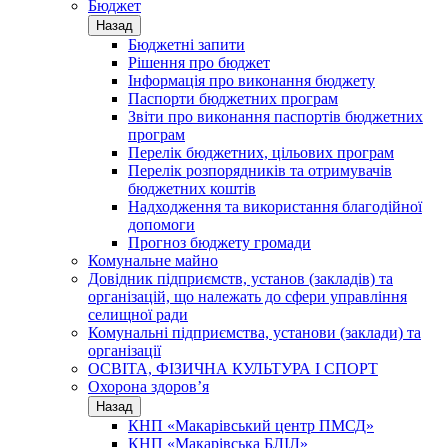
Бюджет
Назад
Бюджетні запити
Рішення про бюджет
Інформація про виконання бюджету
Паспорти бюджетних програм
Звіти про виконання паспортів бюджетних
програм
Перелік бюджетних, цільових програм
Перелік розпорядників та отримувачів
бюджетних коштів
Надходження та використання благодійної
допомоги
Прогноз бюджету громади
Комунальне майно
Довідник підприємств, установ (закладів) та
організацій, що належать до сфери управління
селищної ради
Комунальні підприємства, установи (заклади) та
організації
ОСВІТА, ФІЗИЧНА КУЛЬТУРА І СПОРТ
Охорона здоров’я
Назад
КНП «Макарівський центр ПМСД»
КНП «Макарівська БЛІЛ»