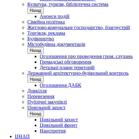
Культура, туризм, бібліотечна система
Назад
Анонси подій
Сімейна політика
Житлово-комунальне господарство, благоустрій
Торгівля, реклама
Будівництво
Містобудівна документація
Назад
Оголошення про проведення гром. слухань
Громадські обговорення
Детальні плани територій
Державний архітектурно-будівельний контроль
Назад
Оголошення ДАБК
Довкілля
Перевезення
Публічні закупівлі
Цивільний захист
Назад
Цивільний захист
Цивільний фронт
Нацспротив
ЦНАП