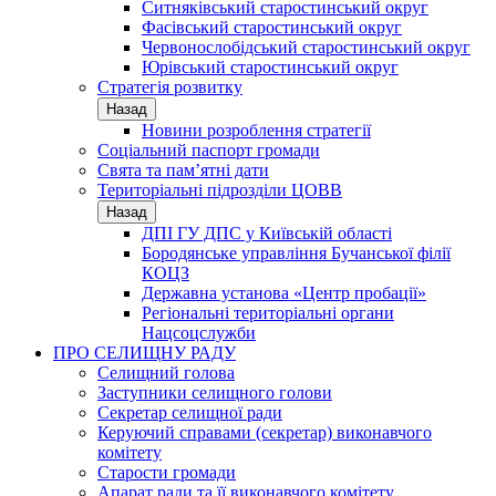
Ситняківський старостинський округ
Фасівський старостинський округ
Червонослобідський старостинський округ
Юрівський старостинський округ
Стратегія розвитку
Назад
Новини розроблення стратегії
Соціальний паспорт громади
Свята та пам’ятні дати
Територіальні підрозділи ЦОВВ
Назад
ДПІ ГУ ДПС у Київській області
Бородянське управління Бучанської філії
КОЦЗ
Державна установа «Центр пробації»
Регіональні територіальні органи
Нацсоцслужби
ПРО СЕЛИЩНУ РАДУ
Селищний голова
Заступники селищного голови
Секретар селищної ради
Керуючий справами (секретар) виконавчого
комітету
Старости громади
Апарат ради та її виконавчого комітету