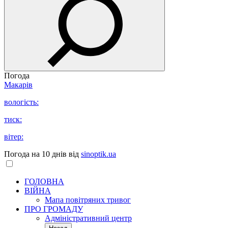
Погода
Макарів
вологість:
тиск:
вітер:
Погода на 10 днів від
sinoptik.ua
ГОЛОВНА
ВІЙНА
Мапа повітряних тривог
ПРО ГРОМАДУ
Aдміністративний центр