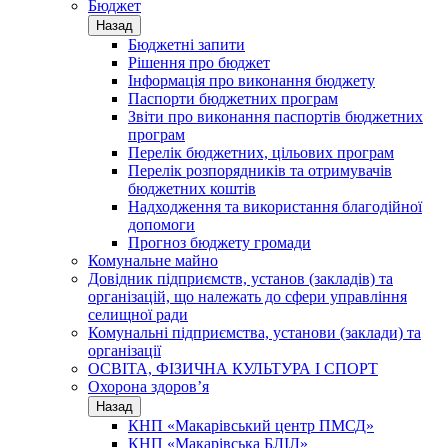
Бюджет
Назад
Бюджетні запити
Рішення про бюджет
Інформація про виконання бюджету
Паспорти бюджетних програм
Звіти про виконання паспортів бюджетних
програм
Перелік бюджетних, цільових програм
Перелік розпорядників та отримувачів
бюджетних коштів
Надходження та використання благодійної
допомоги
Прогноз бюджету громади
Комунальне майно
Довідник підприємств, установ (закладів) та
організацій, що належать до сфери управління
селищної ради
Комунальні підприємства, установи (заклади) та
організації
ОСВІТА, ФІЗИЧНА КУЛЬТУРА І СПОРТ
Охорона здоров’я
Назад
КНП «Макарівський центр ПМСД»
КНП «Макарівська БЛІЛ»