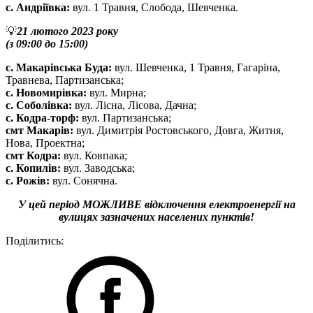
с. Андріївка:
вул. 1 Травня, Слобода, Шевченка.
💡
21 лютого 2023 року
(з 09:00 до 15:00)
с. Макарівська Буда:
вул. Шевченка, 1 Травня, Гагаріна,
Травнева, Партизанська;
с. Новомирівка:
вул. Мирна;
с. Соболівка:
вул. Лісна, Лісова, Дачна;
с. Кодра-торф:
вул. Партизанська;
смт Макарів:
вул. Димитрія Ростовського, Довга, Житня,
Нова, Проектна;
смт Кодра:
вул. Ковпака;
с. Копилів:
вул. Заводська;
с. Рожів:
вул. Сонячна.
У цей період МОЖЛИВЕ відключення електроенергії на
вулицях зазначених населених пунктів!
Поділитись: