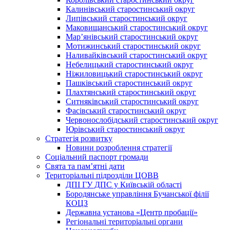
Калинівський старостинський округ
Липівський старостинський округ
Маковищанський старостинський округ
Мар’янівський старостинський округ
Мотижинський старостинський округ
Наливайківський старостинський округ
Небелицький старостинський округ
Ніжиловицький старостинський округ
Пашківський старостинський округ
Плахтянський старостинський округ
Ситняківський старостинський округ
Фасівський старостинський округ
Червонослобідський старостинський округ
Юрівський старостинський округ
Стратегія розвитку
Новини розроблення стратегії
Соціальний паспорт громади
Свята та пам’ятні дати
Територіальні підрозділи ЦОВВ
ДПІ ГУ ДПС у Київській області
Бородянське управління Бучанської філії
КОЦЗ
Державна установа «Центр пробації»
Регіональні територіальні органи