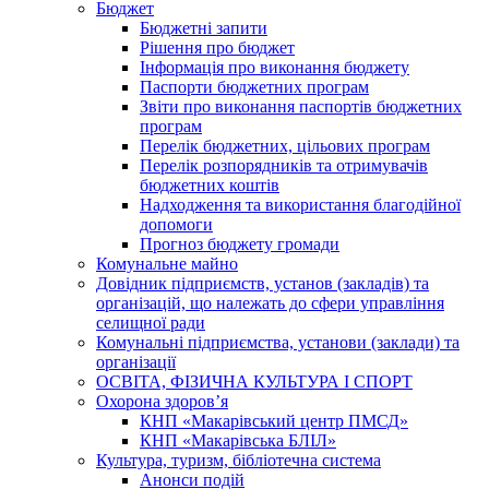
Бюджет
Бюджетні запити
Рішення про бюджет
Інформація про виконання бюджету
Паспорти бюджетних програм
Звіти про виконання паспортів бюджетних
програм
Перелік бюджетних, цільових програм
Перелік розпорядників та отримувачів
бюджетних коштів
Надходження та використання благодійної
допомоги
Прогноз бюджету громади
Комунальне майно
Довідник підприємств, установ (закладів) та
організацій, що належать до сфери управління
селищної ради
Комунальні підприємства, установи (заклади) та
організації
ОСВІТА, ФІЗИЧНА КУЛЬТУРА І СПОРТ
Охорона здоров’я
КНП «Макарівський центр ПМСД»
КНП «Макарівська БЛІЛ»
Культура, туризм, бібліотечна система
Анонси подій