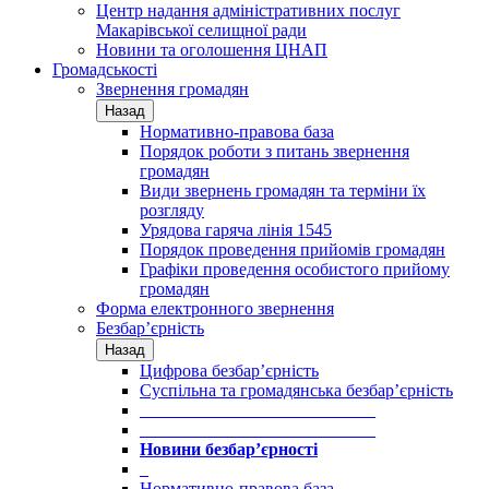
Центр надання адміністративних послуг
Макарівської селищної ради
Новини та оголошення ЦНАП
Громадськості
Звернення громадян
Назад
Нормативно-правова база
Порядок роботи з питань звернення
громадян
Види звернень громадян та терміни їх
розгляду
Урядова гаряча лінія 1545
Порядок проведення прийомів громадян
Графіки проведення особистого прийому
громадян
Форма електронного звернення
Безбар’єрність
Назад
Цифрова безбар’єрність
Суспільна та громадянська безбар’єрність
___________________________
___________________________
Новини безбар’єрності
_
Нормативно-правова база