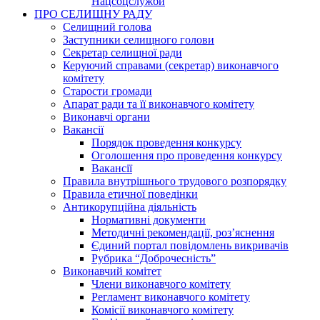
Нацсоцслужби
ПРО СЕЛИЩНУ РАДУ
Селищний голова
Заступники селищного голови
Секретар селищної ради
Керуючий справами (секретар) виконавчого
комітету
Старости громади
Апарат ради та її виконавчого комітету
Виконавчі органи
Вакансії
Порядок проведення конкурсу
Оголошення про проведення конкурсу
Вакансії
Правила внутрішнього трудового розпорядку
Правила етичної поведінки
Антикорупційна діяльність
Нормативні документи
Методичні рекомендації, роз’яснення
Єдиний портал повідомлень викривачів
Рубрика “Доброчесність”
Виконавчий комітет
Члени виконавчого комітету
Регламент виконавчого комітету
Комісії виконавчого комітету