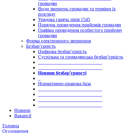
громадян
Види звернень громадян та терміни їх
розгляду
Урядова гаряча лінія 1545
Порядок проведення прийомів громадян
Графіки проведення особистого прийому
громадян
Форма електронного звернення
Безбар’єрність
Цифрова безбар’єрність
Суспільна та громадянська безбар’єрність
___________________________
___________________________
Новини безбар’єрності
_
Нормативно-правова база
___________________________
___________________________
___________________________
___________________________
Новини
Вакансії
Головна
Оголошення