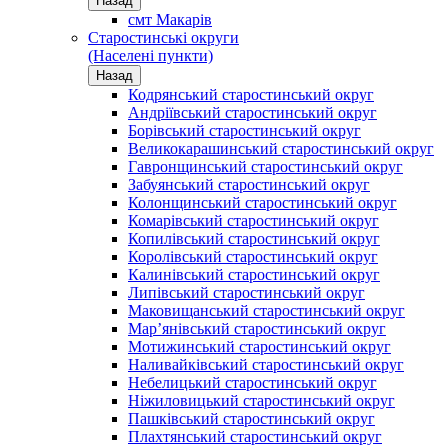
Назад
смт Макарів
Старостинські округи
(Населені пункти)
Назад
Кодрянський старостинський округ
Андріївський старостинський округ
Борівський старостинський округ
Великокарашинський старостинський округ
Гавронщинський старостинський округ
Забуянський старостинський округ
Колонщинський старостинський округ
Комарівський старостинський округ
Копилівський старостинський округ
Королівський старостинський округ
Калинівський старостинський округ
Липівський старостинський округ
Маковищанський старостинський округ
Мар’янівський старостинський округ
Мотижинський старостинський округ
Наливайківський старостинський округ
Небелицький старостинський округ
Ніжиловицький старостинський округ
Пашківський старостинський округ
Плахтянський старостинський округ