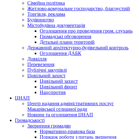
Сімейна політика
Житлово-комунальне господарство, благоустрій
Торгівля, реклама
Будівництво
Містобудівна документація
Оголошення про проведення гром. слухань
Громадські обговорення
Детальні плани територій
Державний архітектурно-будівельний контроль
Оголошення ДАБК
Довкілля
Перевезення
Публічні закупівлі
Цивільний захист
Цивільний захист
Цивільний фронт
Нацспротив
ЦНАП
Центр надання адміністративних послуг
Макарівської селищної ради
Новини та оголошення ЦНАП
Громадськості
Звернення громадян
Нормативно-правова база
Порядок роботи з питань звернення