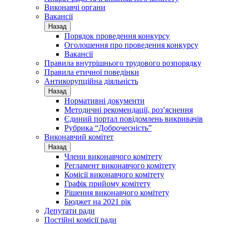
Виконавчі органи
Вакансії
Назад
Порядок проведення конкурсу
Оголошення про проведення конкурсу
Вакансії
Правила внутрішнього трудового розпорядку
Правила етичної поведінки
Антикорупційна діяльність
Назад
Нормативні документи
Методичні рекомендації, роз’яснення
Єдиний портал повідомлень викривачів
Рубрика “Доброчесність”
Виконавчий комітет
Назад
Члени виконавчого комітету
Регламент виконавчого комітету
Комісії виконавчого комітету
Графік прийому комітету
Рішення виконавчого комітету
Бюджет на 2021 рік
Депутати ради
Постійні комісії ради