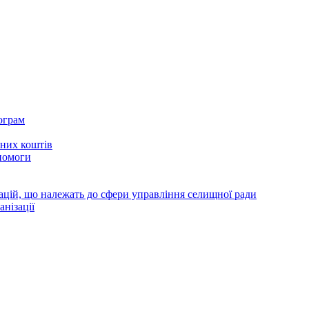
ограм
тних коштів
помоги
зацій, що належать до сфери управління селищної ради
анізації