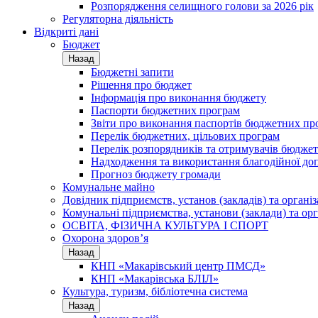
Розпорядження селищного голови за 2026 рік
Регуляторна діяльність
Відкриті дані
Бюджет
Назад
Бюджетні запити
Рішення про бюджет
Інформація про виконання бюджету
Паспорти бюджетних програм
Звіти про виконання паспортів бюджетних пр
Перелік бюджетних, цільових програм
Перелік розпорядників та отримувачів бюдже
Надходження та використання благодійної до
Прогноз бюджету громади
Комунальне майно
Довідник підприємств, установ (закладів) та органі
Комунальні підприємства, установи (заклади) та орг
ОСВІТА, ФІЗИЧНА КУЛЬТУРА І СПОРТ
Охорона здоров’я
Назад
КНП «Макарівський центр ПМСД»
КНП «Макарівська БЛІЛ»
Культура, туризм, бібліотечна система
Назад