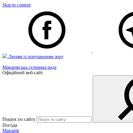
Skip to content
Людям із порушенням зору
Макарівська селищна рада
Офіційний веб-сайт
Пошук по сайту
Погода
Макарів