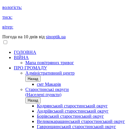
вологість:
тиск:
вітер:
Погода на 10 днів від
sinoptik.ua
ГОЛОВНА
ВІЙНА
Мапа повітряних тривог
ПРО ГРОМАДУ
Aдміністративний центр
Назад
смт Макарів
Старостинські округи
(Населені пункти)
Назад
Кодрянський старостинський округ
Андріївський старостинський округ
Борівський старостинський округ
Великокарашинський старостинський округ
Гавронщинський старостинський округ