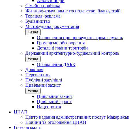
Анонси подій
Сімейна політика
Житлово-комунальне господарство, благоустрій
Торгівля, реклама
Будівництво
Містобудівна документація
Назад
Оголошення про проведення гром. слухань
Громадські обговорення
Детальні плани територій
Державний архітектурно-будівельний контроль
Назад
Оголошення ДАБК
Довкілля
Перевезення
Публічні закупівлі
Цивільний захист
Назад
Цивільний захист
Цивільний фронт
Нацспротив
ЦНАП
Центр надання адміністративних послуг Макарівськ
Новини та оголошення ЦНАП
Громадськості