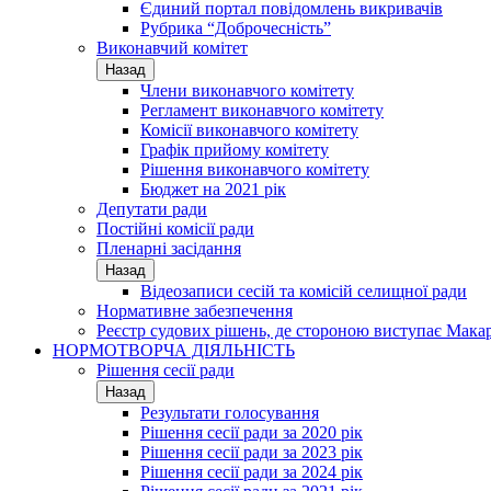
Єдиний портал повідомлень викривачів
Рубрика “Доброчесність”
Виконавчий комітет
Назад
Члени виконавчого комітету
Регламент виконавчого комітету
Комісії виконавчого комітету
Графік прийому комітету
Рішення виконавчого комітету
Бюджет на 2021 рік
Депутати ради
Постійні комісії ради
Пленарні засідання
Назад
Відеозаписи сесій та комісій селищної ради
Нормативне забезпечення
Реєстр судових рішень, де стороною виступає Мака
НОРМОТВОРЧА ДІЯЛЬНІСТЬ
Рішення сесії ради
Назад
Результати голосування
Рішення сесії ради за 2020 рік
Рішення сесії ради за 2023 рік
Рішення сесії ради за 2024 рік