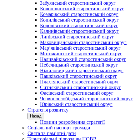
Забуянський старостинський округ
Колонщинський старостинський округ
Комарівський старостинський округ
Копилівський старостинський округ
Королівський старостинський округ
Калинівський старостинський округ
Липівський старостинський округ
Маковищанський старостинський округ
Мар’янівський старостинський округ
Мотижинський старостинський округ
Наливайківський старостинський округ
Небелицький старостинський округ
Ніжиловицький старостинський округ
Пашківський старостинський округ
Плахтянський старостинський округ
Ситняківський старостинський округ
Фасівський старостинський округ
Червонослобідський старостинський округ
Юрівський старостинський округ
Стратегія розвитку
Назад
Новини розроблення стратегії
Соціальний паспорт громади
Свята та пам’ятні дати
Територіальні підрозділи ЦОВВ