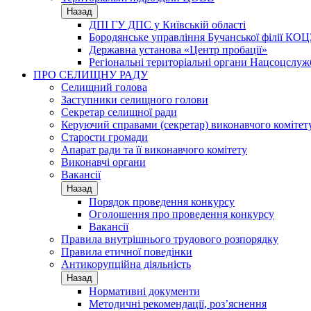
Назад
ДПІ ГУ ДПС у Київській області
Бородянське управління Бучанської філії КОЦ
Державна установа «Центр пробації»
Регіональні територіальні органи Нацсоцслу
ПРО СЕЛИЩНУ РАДУ
Селищний голова
Заступники селищного голови
Секретар селищної ради
Керуючий справами (секретар) виконавчого комітет
Старости громади
Апарат ради та її виконавчого комітету
Виконавчі органи
Вакансії
Назад
Порядок проведення конкурсу
Оголошення про проведення конкурсу
Вакансії
Правила внутрішнього трудового розпорядку
Правила етичної поведінки
Антикорупційна діяльність
Назад
Нормативні документи
Методичні рекомендації, роз’яснення