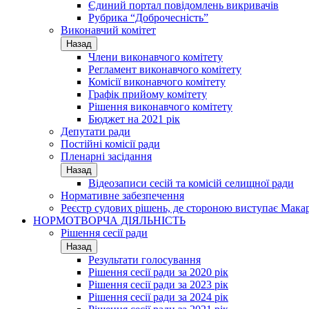
Єдиний портал повідомлень викривачів
Рубрика “Доброчесність”
Виконавчий комітет
Назад
Члени виконавчого комітету
Регламент виконавчого комітету
Комісії виконавчого комітету
Графік прийому комітету
Рішення виконавчого комітету
Бюджет на 2021 рік
Депутати ради
Постійні комісії ради
Пленарні засідання
Назад
Відеозаписи сесій та комісій селищної ради
Нормативне забезпечення
Реєстр судових рішень, де стороною виступає Мака
НОРМОТВОРЧА ДІЯЛЬНІСТЬ
Рішення сесії ради
Назад
Результати голосування
Рішення сесії ради за 2020 рік
Рішення сесії ради за 2023 рік
Рішення сесії ради за 2024 рік