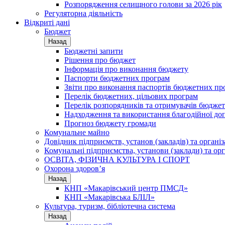
Розпорядження селищного голови за 2026 рік
Регуляторна діяльність
Відкриті дані
Бюджет
Назад
Бюджетні запити
Рішення про бюджет
Інформація про виконання бюджету
Паспорти бюджетних програм
Звіти про виконання паспортів бюджетних пр
Перелік бюджетних, цільових програм
Перелік розпорядників та отримувачів бюдже
Надходження та використання благодійної до
Прогноз бюджету громади
Комунальне майно
Довідник підприємств, установ (закладів) та органі
Комунальні підприємства, установи (заклади) та орг
ОСВІТА, ФІЗИЧНА КУЛЬТУРА І СПОРТ
Охорона здоров’я
Назад
КНП «Макарівський центр ПМСД»
КНП «Макарівська БЛІЛ»
Культура, туризм, бібліотечна система
Назад