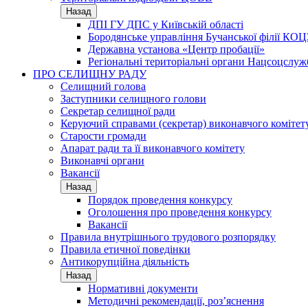
Назад
ДПІ ГУ ДПС у Київській області
Бородянське управління Бучанської філії КОЦ
Державна установа «Центр пробації»
Регіональні територіальні органи Нацсоцслу
ПРО СЕЛИЩНУ РАДУ
Селищний голова
Заступники селищного голови
Секретар селищної ради
Керуючий справами (секретар) виконавчого комітет
Старости громади
Апарат ради та її виконавчого комітету
Виконавчі органи
Вакансії
Назад
Порядок проведення конкурсу
Оголошення про проведення конкурсу
Вакансії
Правила внутрішнього трудового розпорядку
Правила етичної поведінки
Антикорупційна діяльність
Назад
Нормативні документи
Методичні рекомендації, роз’яснення