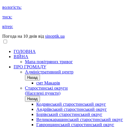
вологість:
тиск:
вітер:
Погода на 10 днів від
sinoptik.ua
ГОЛОВНА
ВІЙНА
Мапа повітряних тривог
ПРО ГРОМАДУ
Aдміністративний центр
Назад
смт Макарів
Старостинські округи
(Населені пункти)
Назад
Кодрянський старостинський округ
Андріївський старостинський округ
Борівський старостинський округ
Великокарашинський старостинський округ
Гавронщинський старостинський округ