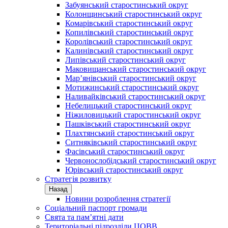
Забуянський старостинський округ
Колонщинський старостинський округ
Комарівський старостинський округ
Копилівський старостинський округ
Королівський старостинський округ
Калинівський старостинський округ
Липівський старостинський округ
Маковищанський старостинський округ
Мар’янівський старостинський округ
Мотижинський старостинський округ
Наливайківський старостинський округ
Небелицький старостинський округ
Ніжиловицький старостинський округ
Пашківський старостинський округ
Плахтянський старостинський округ
Ситняківський старостинський округ
Фасівський старостинський округ
Червонослобідський старостинський округ
Юрівський старостинський округ
Стратегія розвитку
Назад
Новини розроблення стратегії
Соціальний паспорт громади
Свята та пам’ятні дати
Територіальні підрозділи ЦОВВ