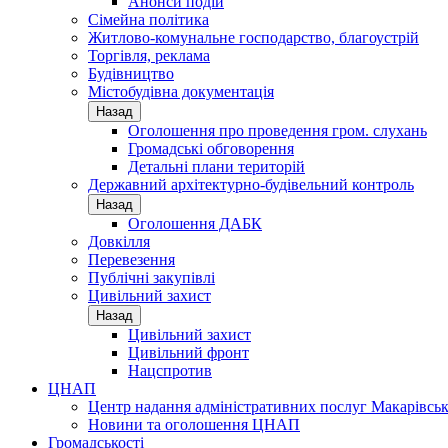
Анонси подій
Сімейна політика
Житлово-комунальне господарство, благоустрій
Торгівля, реклама
Будівництво
Містобудівна документація
Назад
Оголошення про проведення гром. слухань
Громадські обговорення
Детальні плани територій
Державний архітектурно-будівельний контроль
Назад
Оголошення ДАБК
Довкілля
Перевезення
Публічні закупівлі
Цивільний захист
Назад
Цивільний захист
Цивільний фронт
Нацспротив
ЦНАП
Центр надання адміністративних послуг Макарівськ
Новини та оголошення ЦНАП
Громадськості