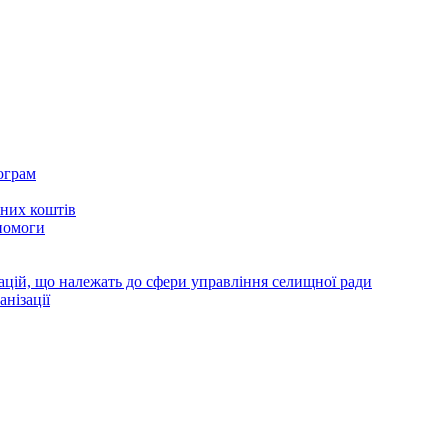
ограм
тних коштів
помоги
зацій, що належать до сфери управління селищної ради
анізації