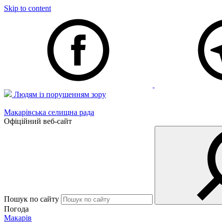
Skip to content
Людям із порушенням зору
Макарівська селищна рада
Офіційний веб-сайт
Пошук по сайту
Погода
Макарів