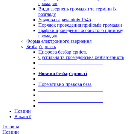
громадян
Види звернень громадян та терміни їх
розгляду
Урядова гаряча лінія 1545
Порядок проведення прийомів громадян
Графіки проведення особистого прийому
громадян
Форма електронного звернення
Безбар’єрність
Цифрова безбар’єрність
Суспільна та громадянська безбар’єрність
___________________________
___________________________
Новини безбар’єрності
_
Нормативно-правова база
___________________________
___________________________
___________________________
___________________________
Новини
Вакансії
Головна
Новини