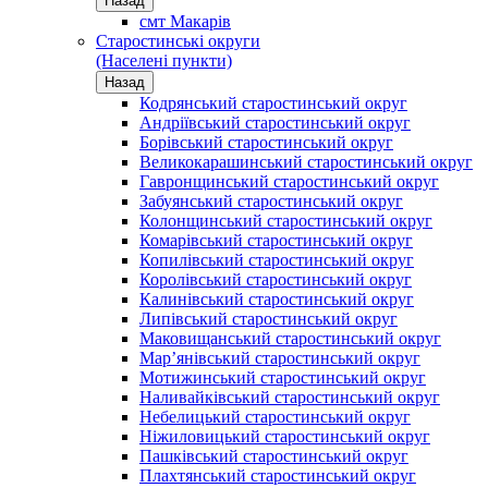
Назад
смт Макарів
Старостинські округи
(Населені пункти)
Назад
Кодрянський старостинський округ
Андріївський старостинський округ
Борівський старостинський округ
Великокарашинський старостинський округ
Гавронщинський старостинський округ
Забуянський старостинський округ
Колонщинський старостинський округ
Комарівський старостинський округ
Копилівський старостинський округ
Королівський старостинський округ
Калинівський старостинський округ
Липівський старостинський округ
Маковищанський старостинський округ
Мар’янівський старостинський округ
Мотижинський старостинський округ
Наливайківський старостинський округ
Небелицький старостинський округ
Ніжиловицький старостинський округ
Пашківський старостинський округ
Плахтянський старостинський округ