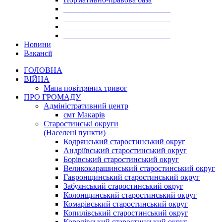
___________________________
___________________________
___________________________
___________________________
Новини
Вакансії
ГОЛОВНА
ВІЙНА
Мапа повітряних тривог
ПРО ГРОМАДУ
Aдміністративний центр
смт Макарів
Старостинські округи
(Населені пункти)
Кодрянський старостинський округ
Андріївський старостинський округ
Борівський старостинський округ
Великокарашинський старостинський округ
Гавронщинський старостинський округ
Забуянський старостинський округ
Колонщинський старостинський округ
Комарівський старостинський округ
Копилівський старостинський округ
Королівський старостинський округ