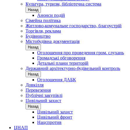
Культура, туризм, бібліотечна система
Назад
Анонси подій
Сімейна політика
Житлово-комунальне господарство, благоустрій
Торгівля, реклама
Будівництво
Містобудівна документація
Назад
Оголошення про проведення гром. слухань
Громадські обговорення
Детальні плани територій
Державний архітектурно-будівельний контроль
Назад
Оголошення ДАБК
Довкілля
Перевезення
Публічні закупівлі
Цивільний захист
Назад
Цивільний захист
Цивільний фронт
Нацспротив
ЦНАП