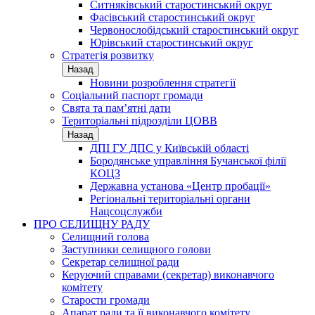
Ситняківський старостинський округ
Фасівський старостинський округ
Червонослобідський старостинський округ
Юрівський старостинський округ
Стратегія розвитку
Назад
Новини розроблення стратегії
Соціальний паспорт громади
Свята та пам’ятні дати
Територіальні підрозділи ЦОВВ
Назад
ДПІ ГУ ДПС у Київській області
Бородянське управління Бучанської філії
КОЦЗ
Державна установа «Центр пробації»
Регіональні територіальні органи
Нацсоцслужби
ПРО СЕЛИЩНУ РАДУ
Селищний голова
Заступники селищного голови
Секретар селищної ради
Керуючий справами (секретар) виконавчого
комітету
Старости громади
Апарат ради та її виконавчого комітету