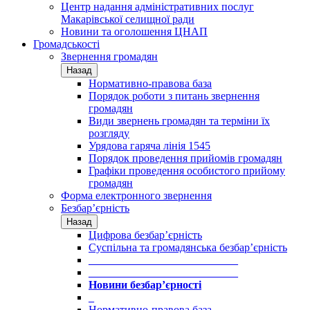
Центр надання адміністративних послуг
Макарівської селищної ради
Новини та оголошення ЦНАП
Громадськості
Звернення громадян
Назад
Нормативно-правова база
Порядок роботи з питань звернення
громадян
Види звернень громадян та терміни їх
розгляду
Урядова гаряча лінія 1545
Порядок проведення прийомів громадян
Графіки проведення особистого прийому
громадян
Форма електронного звернення
Безбар’єрність
Назад
Цифрова безбар’єрність
Суспільна та громадянська безбар’єрність
___________________________
___________________________
Новини безбар’єрності
_
Нормативно-правова база