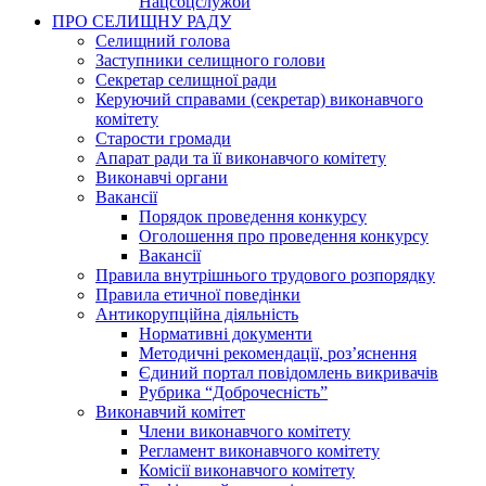
Нацсоцслужби
ПРО СЕЛИЩНУ РАДУ
Селищний голова
Заступники селищного голови
Секретар селищної ради
Керуючий справами (секретар) виконавчого
комітету
Старости громади
Апарат ради та її виконавчого комітету
Виконавчі органи
Вакансії
Порядок проведення конкурсу
Оголошення про проведення конкурсу
Вакансії
Правила внутрішнього трудового розпорядку
Правила етичної поведінки
Антикорупційна діяльність
Нормативні документи
Методичні рекомендації, роз’яснення
Єдиний портал повідомлень викривачів
Рубрика “Доброчесність”
Виконавчий комітет
Члени виконавчого комітету
Регламент виконавчого комітету
Комісії виконавчого комітету