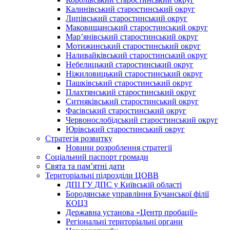
Калинівський старостинський округ
Липівський старостинський округ
Маковищанський старостинський округ
Мар’янівський старостинський округ
Мотижинський старостинський округ
Наливайківський старостинський округ
Небелицький старостинський округ
Ніжиловицький старостинський округ
Пашківський старостинський округ
Плахтянський старостинський округ
Ситняківський старостинський округ
Фасівський старостинський округ
Червонослобідський старостинський округ
Юрівський старостинський округ
Стратегія розвитку
Новини розроблення стратегії
Соціальний паспорт громади
Свята та пам’ятні дати
Територіальні підрозділи ЦОВВ
ДПІ ГУ ДПС у Київській області
Бородянське управління Бучанської філії
КОЦЗ
Державна установа «Центр пробації»
Регіональні територіальні органи