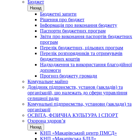
Бюджет
Назад
Бюджетні запити
Рішення про бюджет
Інформація про виконання бюджету
Паспорти бюджетних програм
Звіти про виконання паспортів бюджетних
програм
Перелік бюджетних, цільових програм
Перелік розпорядників та отримувачів
бюджетних коштів
Надходження та використання благодійної
допомоги
Прогноз бюджету громади
Комунальне майно
Довідник підприємств, установ (закладів) та
організацій, що належать до сфери управління
селищної ради
Комунальні підприємства, установи (заклади) та
організації
ОСВІТА, ФІЗИЧНА КУЛЬТУРА І СПОРТ
Охорона здоров’я
Назад
КНП «Макарівський центр ПМСД»
КНП «Макарівська БЛІЛ»