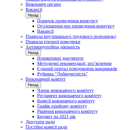
Виконавчі органи
Вакансії
Назад
Порядок проведення конкурсу
Оголошення про проведення конкурсу
Вакансії
Правила внутрішнього трудового розпорядку
Правила етичної поведінки
Антикорупційна діяльність
Назад
Нормативні документи
Методичні рекомендації, роз’яснення
Єдиний портал повідомлень викривачів
Рубрика “Доброчесність”
Виконавчий комітет
Назад
Члени виконавчого комітету
Регламент виконавчого комітету
Комісії виконавчого комітету
Графік прийому комітету
Рішення виконавчого комітету
Бюджет на 2021 рік
Депутати ради
Постійні комісії ради