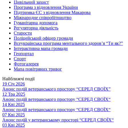
Цивільний захист
Програма з відновлення України
Підтримка ЄС з відновлення Макарова
Міжнародне співробітництво
Гуманітарна допомога
Регуляторна діяльність
Старости
Поліцейський офіцер громади
Всеукраїнська програма ментального здоров’я “Ти як?”
Інтерактивна мапа громади
Геопортал
Спорт
Фотогалерея
Мапа повітряних тривог
Найближчі події
19 Січ 2026
Анонс подій ветеранського простору “СЕРЕД СВОЇХ”
12 Тра 2025
Анонс подій ветеранського простору “СЕРЕД СВОЇХ“
14 Кві 2025
Анонс подій ветеранського простору “СЕРЕД СВОЇХ“
07 Кві 2025
Анонс подій у ветеранському просторі “СЕРЕД СВОЇХ“
03 Кві 2025