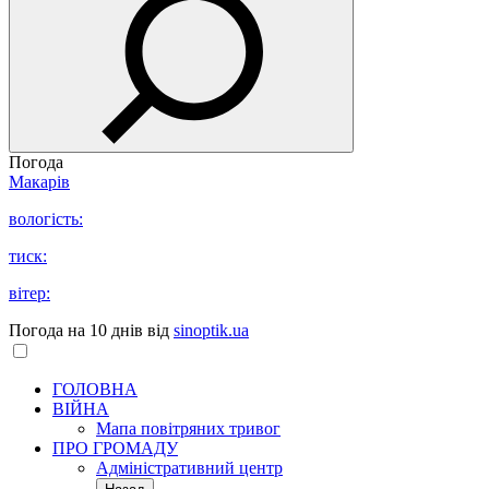
Погода
Макарів
вологість:
тиск:
вітер:
Погода на 10 днів від
sinoptik.ua
ГОЛОВНА
ВІЙНА
Мапа повітряних тривог
ПРО ГРОМАДУ
Aдміністративний центр