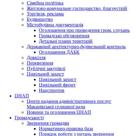
Сімейна політика
Житлово-комунальне господарство, благоустрій
Торгівля, реклама
Будівництво
Містобудівна документація
Оголошення про проведення гром. слухань
Громадські обговорення
Детальні плани територій
Державний архітектурно-будівельний контроль
Оголошення ДАБК
Довкілля
Перевезення
Публічні закупівлі
Цивільний захист
Цивільний захист
Цивільний фронт
Нацспротив
ЦНАП
Центр надання адміністративних послуг
Макарівської селищної ради
Новини та оголошення ЦНАП
Громадськості
Звернення громадян
Нормативно-правова база
Порядок роботи з питань звернення