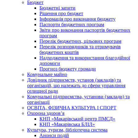
Бюджет
Бюджетні запити
Рішення про бюджет
Інформація про виконання бюджету
Паспорти бюджетних програм
Звіти про виконання паспортів бюджетних
програм
Перелік бюджетних, цільових програм
Перелік розпорядників та отримувачів
бюджетних коштів
Надходження та використання благодійної
допомоги
Прогноз бюджету громади
Комунальне майно
Довідник підприємств, установ (закладів) та
організацій, що належать до сфери управління
селищної ради
Комунальні підприємства, установи (заклади) та
організації
ОСВІТА, ФІЗИЧНА КУЛЬТУРА І СПОРТ
Охорона здоров’я
КНП «Макарівський центр ПМСД»
КНП «Макарівська БЛІЛ»
Культура, туризм, бібліотечна система
Анонси подій