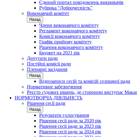
Єдиний портал повідомлень викривачів
Рубрика “Доброчесність”
Виконавчий комітет
Назад
Члени виконавчого комітету
Регламент виконавчого комітету
Комісії виконавчого комітету
Графік прийому комітету
Рішення виконавчого комітету
Бюджет на 2021 рік
Депутати ради
Постійні комісії ради
Пленарні засідання
Назад
Відеозаписи сесій та комісій селищної ради
Нормативне забезпечення
Реєстр судових рішень, де стороною виступає Мака
НОРМОТВОРЧА ДІЯЛЬНІСТЬ
Рішення сесії ради
Назад
Результати голосування
Рішення сесії ради за 2020 рік
Рішення сесії ради за 2023 рік
Рішення сесії ради за 2024 рік