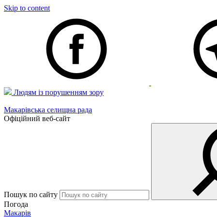
Skip to content
Людям із порушенням зору
Макарівська селищна рада
Офіційний веб-сайт
Пошук по сайту
Погода
Макарів