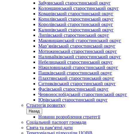
Забуянський старостинський округ
Колонщинський старостинський округ
Комарівський старостинський округ
Копилівський старостинський округ
Королівський старостинський округ
Калинівський старостинський округ
Липівський старостинський округ
Маковищанський старостинський округ
Мар’янівський старостинський округ
Мотижинський старостинський округ
Наливайківський старостинський округ
Небелицький старостинський округ
Ніжиловицький старостинський округ
Пашківський старостинський округ
Плахтянський старостинський округ
Ситняківський старостинський округ
Фасівський старостинський округ
Червонослобідський старостинський округ
Юрівський старостинський округ
Стратегія розвитку
Назад
Новини розроблення стратегії
Соціальний паспорт громади
Свята та пам’ятні дати
Територіальні підрозділи ЦОВВ