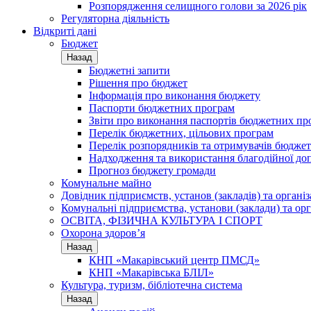
Розпорядження селищного голови за 2026 рік
Регуляторна діяльність
Відкриті дані
Бюджет
Назад
Бюджетні запити
Рішення про бюджет
Інформація про виконання бюджету
Паспорти бюджетних програм
Звіти про виконання паспортів бюджетних пр
Перелік бюджетних, цільових програм
Перелік розпорядників та отримувачів бюдже
Надходження та використання благодійної до
Прогноз бюджету громади
Комунальне майно
Довідник підприємств, установ (закладів) та органі
Комунальні підприємства, установи (заклади) та орг
ОСВІТА, ФІЗИЧНА КУЛЬТУРА І СПОРТ
Охорона здоров’я
Назад
КНП «Макарівський центр ПМСД»
КНП «Макарівська БЛІЛ»
Культура, туризм, бібліотечна система
Назад