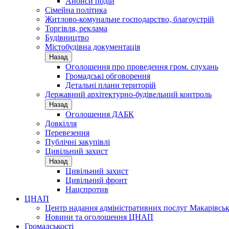
Анонси подій
Сімейна політика
Житлово-комунальне господарство, благоустрій
Торгівля, реклама
Будівництво
Містобудівна документація
Назад
Оголошення про проведення гром. слухань
Громадські обговорення
Детальні плани територій
Державний архітектурно-будівельний контроль
Назад
Оголошення ДАБК
Довкілля
Перевезення
Публічні закупівлі
Цивільний захист
Назад
Цивільний захист
Цивільний фронт
Нацспротив
ЦНАП
Центр надання адміністративних послуг Макарівськ
Новини та оголошення ЦНАП
Громадськості