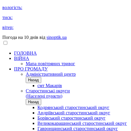
вологість:
тиск:
вітер:
Погода на 10 днів від
sinoptik.ua
ГОЛОВНА
ВІЙНА
Мапа повітряних тривог
ПРО ГРОМАДУ
Aдміністративний центр
Назад
смт Макарів
Старостинські округи
(Населені пункти)
Назад
Кодрянський старостинський округ
Андріївський старостинський округ
Борівський старостинський округ
Великокарашинський старостинський округ
Гавронщинський старостинський округ