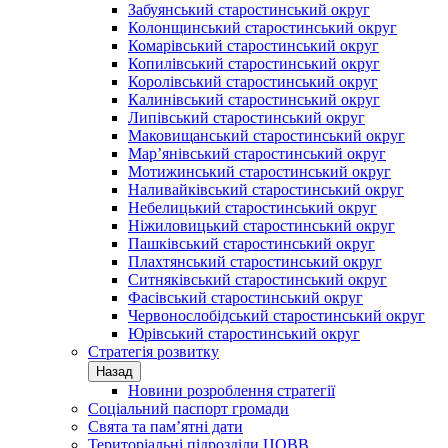
Забуянський старостинський округ
Колонщинський старостинський округ
Комарівський старостинський округ
Копилівський старостинський округ
Королівський старостинський округ
Калинівський старостинський округ
Липівський старостинський округ
Маковищанський старостинський округ
Мар’янівський старостинський округ
Мотижинський старостинський округ
Наливайківський старостинський округ
Небелицький старостинський округ
Ніжиловицький старостинський округ
Пашківський старостинський округ
Плахтянський старостинський округ
Ситняківський старостинський округ
Фасівський старостинський округ
Червонослобідський старостинський округ
Юрівський старостинський округ
Стратегія розвитку
Назад
Новини розроблення стратегії
Соціальний паспорт громади
Свята та пам’ятні дати
Територіальні підрозділи ЦОВВ