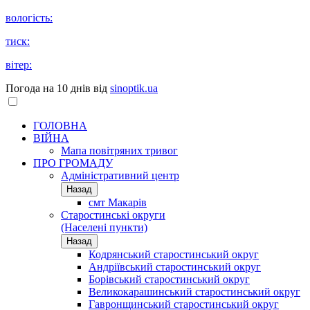
вологість:
тиск:
вітер:
Погода на 10 днів від
sinoptik.ua
ГОЛОВНА
ВІЙНА
Мапа повітряних тривог
ПРО ГРОМАДУ
Aдміністративний центр
Назад
смт Макарів
Старостинські округи
(Населені пункти)
Назад
Кодрянський старостинський округ
Андріївський старостинський округ
Борівський старостинський округ
Великокарашинський старостинський округ
Гавронщинський старостинський округ