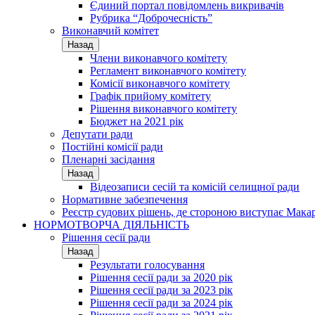
Єдиний портал повідомлень викривачів
Рубрика “Доброчесність”
Виконавчий комітет
Назад
Члени виконавчого комітету
Регламент виконавчого комітету
Комісії виконавчого комітету
Графік прийому комітету
Рішення виконавчого комітету
Бюджет на 2021 рік
Депутати ради
Постійні комісії ради
Пленарні засідання
Назад
Відеозаписи сесій та комісій селищної ради
Нормативне забезпечення
Реєстр судових рішень, де стороною виступає Мака
НОРМОТВОРЧА ДІЯЛЬНІСТЬ
Рішення сесії ради
Назад
Результати голосування
Рішення сесії ради за 2020 рік
Рішення сесії ради за 2023 рік
Рішення сесії ради за 2024 рік