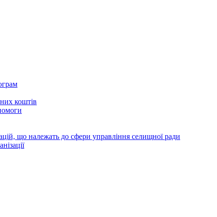
ограм
тних коштів
помоги
зацій, що належать до сфери управління селищної ради
анізації