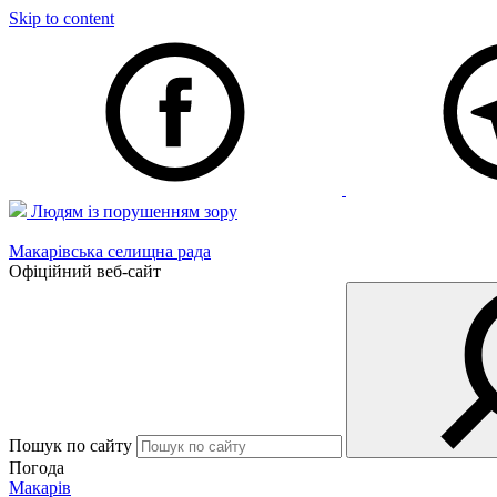
Skip to content
Людям із порушенням зору
Макарівська селищна рада
Офіційний веб-сайт
Пошук по сайту
Погода
Макарів