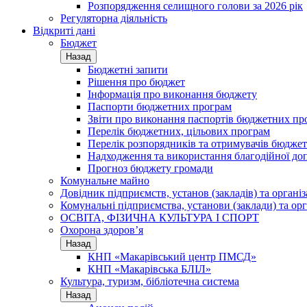
Розпорядження селищного голови за 2026 рік
Регуляторна діяльність
Відкриті дані
Бюджет
Назад
Бюджетні запити
Рішення про бюджет
Інформація про виконання бюджету
Паспорти бюджетних програм
Звіти про виконання паспортів бюджетних пр
Перелік бюджетних, цільових програм
Перелік розпорядників та отримувачів бюдже
Надходження та використання благодійної до
Прогноз бюджету громади
Комунальне майно
Довідник підприємств, установ (закладів) та органі
Комунальні підприємства, установи (заклади) та орг
ОСВІТА, ФІЗИЧНА КУЛЬТУРА І СПОРТ
Охорона здоров’я
Назад
КНП «Макарівський центр ПМСД»
КНП «Макарівська БЛІЛ»
Культура, туризм, бібліотечна система
Назад