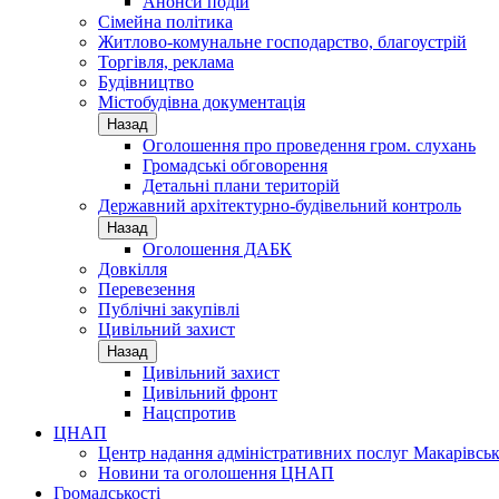
Анонси подій
Сімейна політика
Житлово-комунальне господарство, благоустрій
Торгівля, реклама
Будівництво
Містобудівна документація
Назад
Оголошення про проведення гром. слухань
Громадські обговорення
Детальні плани територій
Державний архітектурно-будівельний контроль
Назад
Оголошення ДАБК
Довкілля
Перевезення
Публічні закупівлі
Цивільний захист
Назад
Цивільний захист
Цивільний фронт
Нацспротив
ЦНАП
Центр надання адміністративних послуг Макарівськ
Новини та оголошення ЦНАП
Громадськості