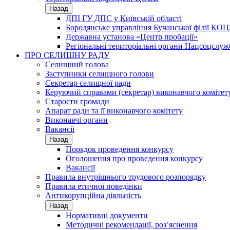
Назад
ДПІ ГУ ДПС у Київській області
Бородянське управління Бучанської філії КОЦ
Державна установа «Центр пробації»
Регіональні територіальні органи Нацсоцслу
ПРО СЕЛИЩНУ РАДУ
Селищний голова
Заступники селищного голови
Секретар селищної ради
Керуючий справами (секретар) виконавчого комітет
Старости громади
Апарат ради та її виконавчого комітету
Виконавчі органи
Вакансії
Назад
Порядок проведення конкурсу
Оголошення про проведення конкурсу
Вакансії
Правила внутрішнього трудового розпорядку
Правила етичної поведінки
Антикорупційна діяльність
Назад
Нормативні документи
Методичні рекомендації, роз’яснення