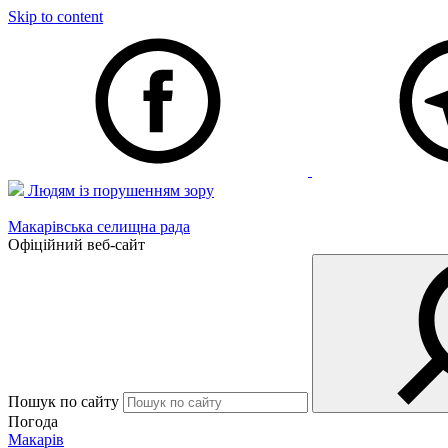
Skip to content
Людям із порушенням зору
Макарівська селищна рада
Офіційний веб-сайт
Пошук по сайту
Погода
Макарів