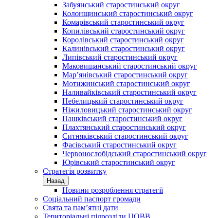
Забуянський старостинський округ
Колонщинський старостинський округ
Комарівський старостинський округ
Копилівський старостинський округ
Королівський старостинський округ
Калинівський старостинський округ
Липівський старостинський округ
Маковищанський старостинський округ
Мар’янівський старостинський округ
Мотижинський старостинський округ
Наливайківський старостинський округ
Небелицький старостинський округ
Ніжиловицький старостинський округ
Пашківський старостинський округ
Плахтянський старостинський округ
Ситняківський старостинський округ
Фасівський старостинський округ
Червонослобідський старостинський округ
Юрівський старостинський округ
Стратегія розвитку
Назад
Новини розроблення стратегії
Соціальний паспорт громади
Свята та пам’ятні дати
Територіальні підрозділи ЦОВВ