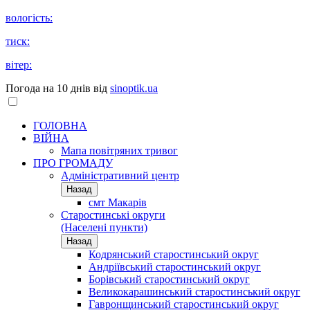
вологість:
тиск:
вітер:
Погода на 10 днів від
sinoptik.ua
ГОЛОВНА
ВІЙНА
Мапа повітряних тривог
ПРО ГРОМАДУ
Aдміністративний центр
Назад
смт Макарів
Старостинські округи
(Населені пункти)
Назад
Кодрянський старостинський округ
Андріївський старостинський округ
Борівський старостинський округ
Великокарашинський старостинський округ
Гавронщинський старостинський округ