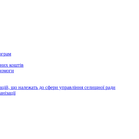
ограм
тних коштів
помоги
зацій, що належать до сфери управління селищної ради
анізації