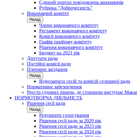
Єдиний портал повідомлень викривачів
Рубрика “Доброчесність”
Виконавчий комітет
Назад
Члени виконавчого комітету
Регламент виконавчого комітету
Комісії виконавчого комітету
Графік прийому комітету
Рішення виконавчого комітету
Бюджет на 2021 рік
Депутати ради
Постійні комісії ради
Пленарні засідання
Назад
Відеозаписи сесій та комісій селищної ради
Нормативне забезпечення
Реєстр судових рішень, де стороною виступає Мака
НОРМОТВОРЧА ДІЯЛЬНІСТЬ
Рішення сесії ради
Назад
Результати голосування
Рішення сесії ради за 2020 рік
Рішення сесії ради за 2023 рік
Рішення сесії ради за 2024 рік