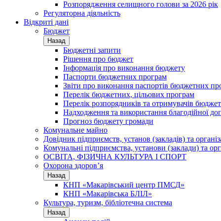
Розпорядження селищного голови за 2026 рік
Регуляторна діяльність
Відкриті дані
Бюджет
Назад
Бюджетні запити
Рішення про бюджет
Інформація про виконання бюджету
Паспорти бюджетних програм
Звіти про виконання паспортів бюджетних пр
Перелік бюджетних, цільових програм
Перелік розпорядників та отримувачів бюдже
Надходження та використання благодійної до
Прогноз бюджету громади
Комунальне майно
Довідник підприємств, установ (закладів) та органі
Комунальні підприємства, установи (заклади) та орг
ОСВІТА, ФІЗИЧНА КУЛЬТУРА І СПОРТ
Охорона здоров’я
Назад
КНП «Макарівський центр ПМСД»
КНП «Макарівська БЛІЛ»
Культура, туризм, бібліотечна система
Назад