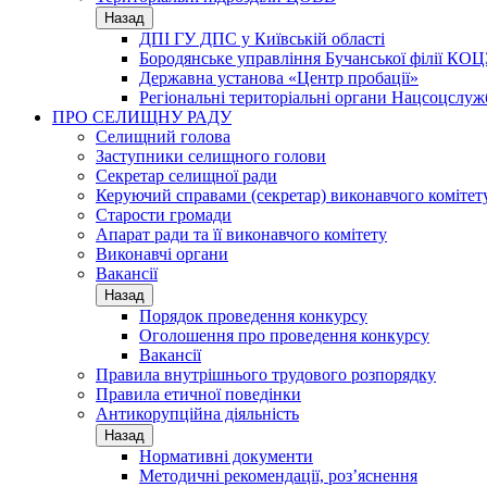
Назад
ДПІ ГУ ДПС у Київській області
Бородянське управління Бучанської філії КОЦ
Державна установа «Центр пробації»
Регіональні територіальні органи Нацсоцслу
ПРО СЕЛИЩНУ РАДУ
Селищний голова
Заступники селищного голови
Секретар селищної ради
Керуючий справами (секретар) виконавчого комітет
Старости громади
Апарат ради та її виконавчого комітету
Виконавчі органи
Вакансії
Назад
Порядок проведення конкурсу
Оголошення про проведення конкурсу
Вакансії
Правила внутрішнього трудового розпорядку
Правила етичної поведінки
Антикорупційна діяльність
Назад
Нормативні документи
Методичні рекомендації, роз’яснення