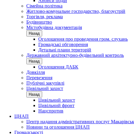
Анонси подій
Сімейна політика
Житлово-комунальне господарство, благоустрій
Торгівля, реклама
Будівництво
Містобудівна документація
Назад
Оголошення про проведення гром. слухань
Громадські обговорення
Детальні плани територій
Державний архітектурно-будівельний контроль
Назад
Оголошення ДАБК
Довкілля
Перевезення
Публічні закупівлі
Цивільний захист
Назад
Цивільний захист
Цивільний фронт
Нацспротив
ЦНАП
Центр надання адміністративних послуг Макарівськ
Новини та оголошення ЦНАП
Громадськості