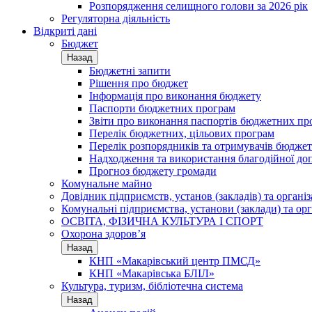
Розпорядження селищного голови за 2026 рік
Регуляторна діяльність
Відкриті дані
Бюджет
Назад
Бюджетні запити
Рішення про бюджет
Інформація про виконання бюджету
Паспорти бюджетних програм
Звіти про виконання паспортів бюджетних пр
Перелік бюджетних, цільових програм
Перелік розпорядників та отримувачів бюдже
Надходження та використання благодійної до
Прогноз бюджету громади
Комунальне майно
Довідник підприємств, установ (закладів) та органі
Комунальні підприємства, установи (заклади) та орг
ОСВІТА, ФІЗИЧНА КУЛЬТУРА І СПОРТ
Охорона здоров’я
Назад
КНП «Макарівський центр ПМСД»
КНП «Макарівська БЛІЛ»
Культура, туризм, бібліотечна система
Назад