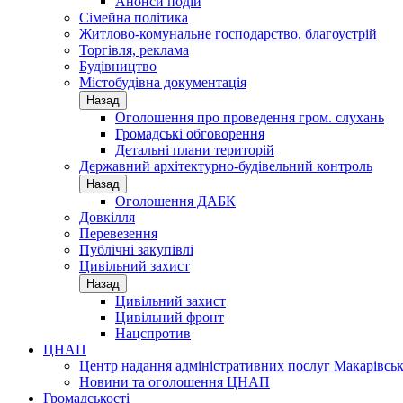
Анонси подій
Сімейна політика
Житлово-комунальне господарство, благоустрій
Торгівля, реклама
Будівництво
Містобудівна документація
Назад
Оголошення про проведення гром. слухань
Громадські обговорення
Детальні плани територій
Державний архітектурно-будівельний контроль
Назад
Оголошення ДАБК
Довкілля
Перевезення
Публічні закупівлі
Цивільний захист
Назад
Цивільний захист
Цивільний фронт
Нацспротив
ЦНАП
Центр надання адміністративних послуг Макарівськ
Новини та оголошення ЦНАП
Громадськості