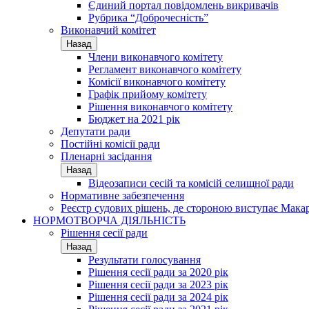
Єдиний портал повідомлень викривачів
Рубрика “Доброчесність”
Виконавчий комітет
Назад
Члени виконавчого комітету
Регламент виконавчого комітету
Комісії виконавчого комітету
Графік прийому комітету
Рішення виконавчого комітету
Бюджет на 2021 рік
Депутати ради
Постійні комісії ради
Пленарні засідання
Назад
Відеозаписи сесій та комісій селищної ради
Нормативне забезпечення
Реєстр судових рішень, де стороною виступає Мака
НОРМОТВОРЧА ДІЯЛЬНІСТЬ
Рішення сесії ради
Назад
Результати голосування
Рішення сесії ради за 2020 рік
Рішення сесії ради за 2023 рік
Рішення сесії ради за 2024 рік