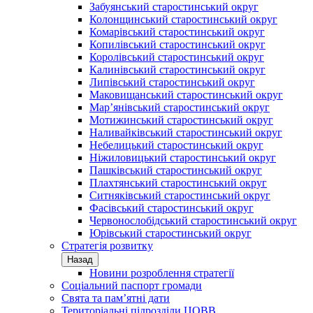
Забуянський старостинський округ
Колонщинський старостинський округ
Комарівський старостинський округ
Копилівський старостинський округ
Королівський старостинський округ
Калинівський старостинський округ
Липівський старостинський округ
Маковищанський старостинський округ
Мар’янівський старостинський округ
Мотижинський старостинський округ
Наливайківський старостинський округ
Небелицький старостинський округ
Ніжиловицький старостинський округ
Пашківський старостинський округ
Плахтянський старостинський округ
Ситняківський старостинський округ
Фасівський старостинський округ
Червонослобідський старостинський округ
Юрівський старостинський округ
Стратегія розвитку
Назад
Новини розроблення стратегії
Соціальний паспорт громади
Свята та пам’ятні дати
Територіальні підрозділи ЦОВВ