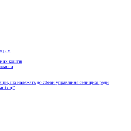
ограм
тних коштів
помоги
зацій, що належать до сфери управління селищної ради
анізації