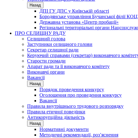
Назад
ДПІ ГУ ДПС у Київській області
Бородянське управління Бучанської філії КОЦ
Державна установа «Центр пробації»
Регіональні територіальні органи Нацсоцслу
ПРО СЕЛИЩНУ РАДУ
Селищний голова
Заступники селищного голови
Секретар селищної ради
Керуючий справами (секретар) виконавчого комітет
Старости громади
Апарат ради та її виконавчого комітету
Виконавчі органи
Вакансії
Назад
Порядок проведення конкурсу
Оголошення про проведення конкурсу
Вакансії
Правила внутрішнього трудового розпорядку
Правила етичної поведінки
Антикорупційна діяльність
Назад
Нормативні документи
Методичні рекомендації, роз’яснення