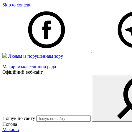
Skip to content
Людям із порушенням зору
Макарівська селищна рада
Офіційний веб-сайт
Пошук по сайту
Погода
Макарів