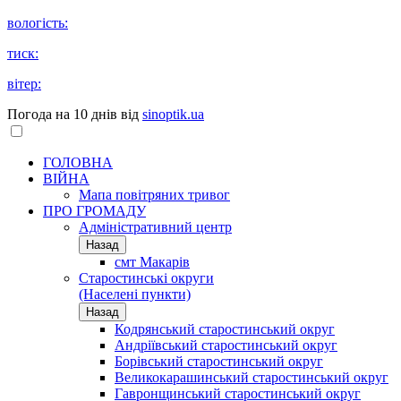
вологість:
тиск:
вітер:
Погода на 10 днів від
sinoptik.ua
ГОЛОВНА
ВІЙНА
Мапа повітряних тривог
ПРО ГРОМАДУ
Aдміністративний центр
Назад
смт Макарів
Старостинські округи
(Населені пункти)
Назад
Кодрянський старостинський округ
Андріївський старостинський округ
Борівський старостинський округ
Великокарашинський старостинський округ
Гавронщинський старостинський округ