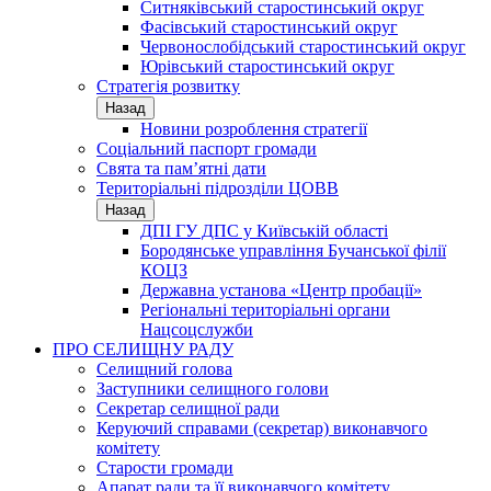
Ситняківський старостинський округ
Фасівський старостинський округ
Червонослобідський старостинський округ
Юрівський старостинський округ
Стратегія розвитку
Назад
Новини розроблення стратегії
Соціальний паспорт громади
Свята та пам’ятні дати
Територіальні підрозділи ЦОВВ
Назад
ДПІ ГУ ДПС у Київській області
Бородянське управління Бучанської філії
КОЦЗ
Державна установа «Центр пробації»
Регіональні територіальні органи
Нацсоцслужби
ПРО СЕЛИЩНУ РАДУ
Селищний голова
Заступники селищного голови
Секретар селищної ради
Керуючий справами (секретар) виконавчого
комітету
Старости громади
Апарат ради та її виконавчого комітету