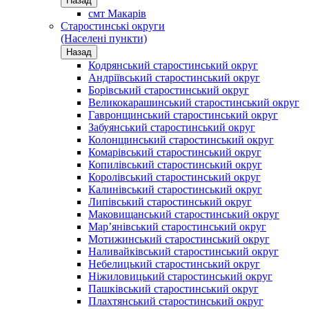
Назад
смт Макарів
Старостинські округи
(Населені пункти)
Назад
Кодрянський старостинський округ
Андріївський старостинський округ
Борівський старостинський округ
Великокарашинський старостинський округ
Гавронщинський старостинський округ
Забуянський старостинський округ
Колонщинський старостинський округ
Комарівський старостинський округ
Копилівський старостинський округ
Королівський старостинський округ
Калинівський старостинський округ
Липівський старостинський округ
Маковищанський старостинський округ
Мар’янівський старостинський округ
Мотижинський старостинський округ
Наливайківський старостинський округ
Небелицький старостинський округ
Ніжиловицький старостинський округ
Пашківський старостинський округ
Плахтянський старостинський округ