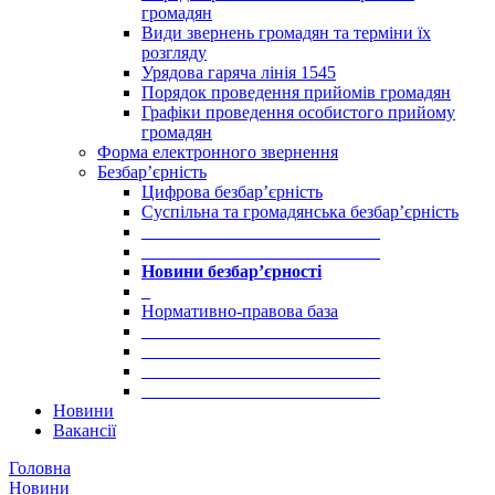
громадян
Види звернень громадян та терміни їх
розгляду
Урядова гаряча лінія 1545
Порядок проведення прийомів громадян
Графіки проведення особистого прийому
громадян
Форма електронного звернення
Безбар’єрність
Цифрова безбар’єрність
Суспільна та громадянська безбар’єрність
___________________________
___________________________
Новини безбар’єрності
_
Нормативно-правова база
___________________________
___________________________
___________________________
___________________________
Новини
Вакансії
Головна
Новини