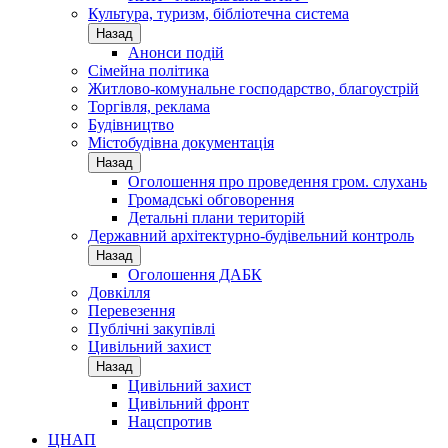
Культура, туризм, бібліотечна система
Назад
Анонси подій
Сімейна політика
Житлово-комунальне господарство, благоустрій
Торгівля, реклама
Будівництво
Містобудівна документація
Назад
Оголошення про проведення гром. слухань
Громадські обговорення
Детальні плани територій
Державний архітектурно-будівельний контроль
Назад
Оголошення ДАБК
Довкілля
Перевезення
Публічні закупівлі
Цивільний захист
Назад
Цивільний захист
Цивільний фронт
Нацспротив
ЦНАП