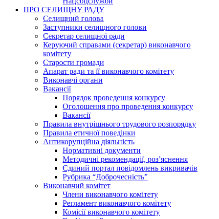
Нацсоцслужби
ПРО СЕЛИЩНУ РАДУ
Селищний голова
Заступники селищного голови
Секретар селищної ради
Керуючий справами (секретар) виконавчого
комітету
Старости громади
Апарат ради та її виконавчого комітету
Виконавчі органи
Вакансії
Порядок проведення конкурсу
Оголошення про проведення конкурсу
Вакансії
Правила внутрішнього трудового розпорядку
Правила етичної поведінки
Антикорупційна діяльність
Нормативні документи
Методичні рекомендації, роз’яснення
Єдиний портал повідомлень викривачів
Рубрика “Доброчесність”
Виконавчий комітет
Члени виконавчого комітету
Регламент виконавчого комітету
Комісії виконавчого комітету