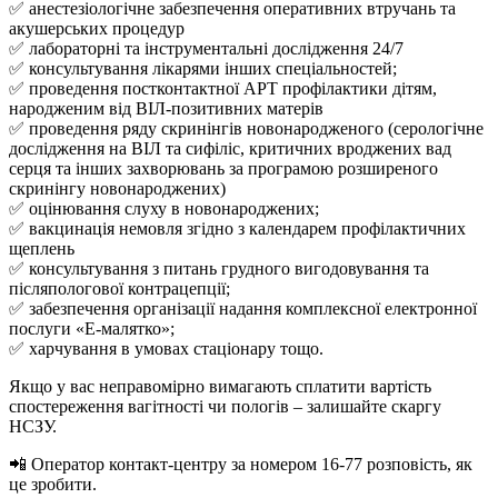
✅ анестезіологічне забезпечення оперативних втручань та
акушерських процедур
✅ лабораторні та інструментальні дослідження 24/7
✅ консультування лікарями інших спеціальностей;
✅ проведення постконтактної АРТ профілактики дітям,
народженим від ВІЛ-позитивних матерів
✅ проведення ряду скринінгів новонародженого (серологічне
дослідження на ВІЛ та сифіліс, критичних вроджених вад
серця та інших захворювань за програмою розширеного
скринінгу новонароджених)
✅ оцінювання слуху в новонароджених;
✅ вакцинація немовля згідно з календарем профілактичних
щеплень
✅ консультування з питань грудного вигодовування та
післяпологової контрацепції;
✅ забезпечення організації надання комплексної електронної
послуги «Е-малятко»;
✅ харчування в умовах стаціонару тощо.
Якщо у вас неправомірно вимагають сплатити вартість
спостереження вагітності чи пологів – залишайте скаргу
НСЗУ.
📲 Оператор контакт-центру за номером 16-77 розповість, як
це зробити.