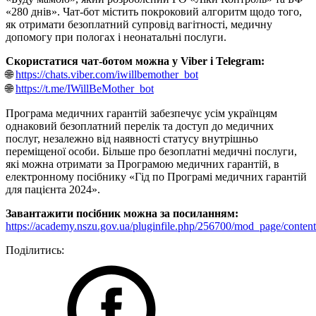
«280 днів». Чат-бот містить покроковий алгоритм щодо того,
як отримати безоплатний супровід вагітності, медичну
допомогу при пологах і неонатальні послуги.
Скористатися чат-ботом можна у Viber і Telegram:
🌐
https://chats.viber.com/iwillbemother_bot
🌐
https://t.me/IWillBeMother_bot
Програма медичних гарантій забезпечує усім українцям
однаковий безоплатний перелік та доступ до медичних
послуг, незалежно від наявності статусу внутрішньо
переміщеної особи. Більше про безоплатні медичні послуги,
які можна отримати за Програмою медичних гарантій, в
електронному посібнику «Гід по Програмі медичних гарантій
для пацієнта 2024».
Завантажити посібник можна за посиланням:
https://academy.nszu.gov.ua/pluginfile.php/256700
Поділитись: