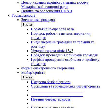
Центр надання адміністративних послуг
Макарівської селищної ради
Новини та оголошення ЦНАП
Громадськості
Звернення громадян
Назад
Нормативно-правова база
Порядок роботи з питань звернення
громадян
Види звернень громадян та терміни їх
розгляду
Урядова гаряча лінія 1545
Порядок проведення прийомів громадян
Графіки проведення особистого прийому
громадян
Форма електронного звернення
Безбар’єрність
Назад
Цифрова безбар’єрність
Суспільна та громадянська безбар’єрність
___________________________
___________________________
Новини безбар’єрності
_
Нормативно-правова база