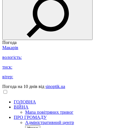
Погода
Макарів
вологість:
тиск:
вітер:
Погода на 10 днів від
sinoptik.ua
ГОЛОВНА
ВІЙНА
Мапа повітряних тривог
ПРО ГРОМАДУ
Aдміністративний центр