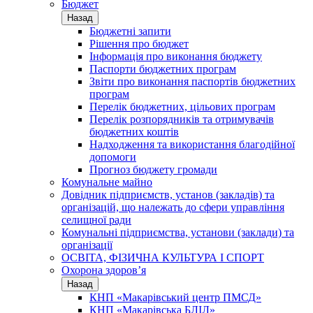
Бюджет
Назад
Бюджетні запити
Рішення про бюджет
Інформація про виконання бюджету
Паспорти бюджетних програм
Звіти про виконання паспортів бюджетних
програм
Перелік бюджетних, цільових програм
Перелік розпорядників та отримувачів
бюджетних коштів
Надходження та використання благодійної
допомоги
Прогноз бюджету громади
Комунальне майно
Довідник підприємств, установ (закладів) та
організацій, що належать до сфери управління
селищної ради
Комунальні підприємства, установи (заклади) та
організації
ОСВІТА, ФІЗИЧНА КУЛЬТУРА І СПОРТ
Охорона здоров’я
Назад
КНП «Макарівський центр ПМСД»
КНП «Макарівська БЛІЛ»