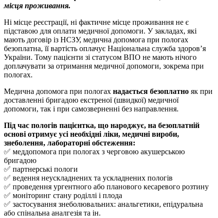
місця проживання.
Ні місце реєстрації, ні фактичне місце проживання не є
підставою для оплати медичної допомоги. У закладах, які
мають договір із НСЗУ, медична допомога при пологах
безоплатна, її вартість оплачує Національна служба здоров’я
України. Тому пацієнти зі статусом ВПО не мають нічого
доплачувати за отримання медичної допомоги, зокрема при
пологах.
Медична допомога при пологах
надається безоплатно
як при
доставленні бригадою екстреної (швидкої) медичної
допомоги, так і при самозверненні без направлення.
Під час пологів пацієнтка, що народжує, на безоплатній
основі отримує усі необхідні ліки, медичні вироби,
знеболення, лабораторні обстеження:
✅ меддопомога при пологах з черговою акушерською
бригадою
✅ партнерські пологи
✅ ведення неускладнених та ускладнених пологів
✅ проведення ургентного або планового кесаревого розтину
✅ моніторинг стану роділлі і плода
✅ застосування знеболювальних: анальгетики, епідуральна
або спінальна аналгезія та ін.