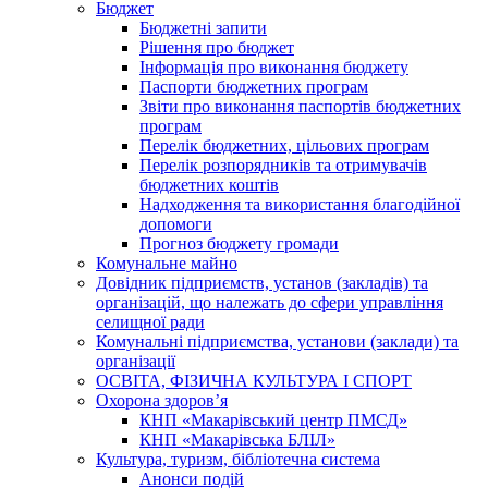
Бюджет
Бюджетні запити
Рішення про бюджет
Інформація про виконання бюджету
Паспорти бюджетних програм
Звіти про виконання паспортів бюджетних
програм
Перелік бюджетних, цільових програм
Перелік розпорядників та отримувачів
бюджетних коштів
Надходження та використання благодійної
допомоги
Прогноз бюджету громади
Комунальне майно
Довідник підприємств, установ (закладів) та
організацій, що належать до сфери управління
селищної ради
Комунальні підприємства, установи (заклади) та
організації
ОСВІТА, ФІЗИЧНА КУЛЬТУРА І СПОРТ
Охорона здоров’я
КНП «Макарівський центр ПМСД»
КНП «Макарівська БЛІЛ»
Культура, туризм, бібліотечна система
Анонси подій