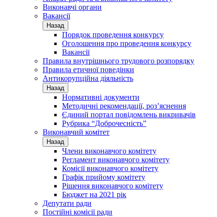
Виконавчі органи
Вакансії
Назад
Порядок проведення конкурсу
Оголошення про проведення конкурсу
Вакансії
Правила внутрішнього трудового розпорядку
Правила етичної поведінки
Антикорупційна діяльність
Назад
Нормативні документи
Методичні рекомендації, роз’яснення
Єдиний портал повідомлень викривачів
Рубрика “Доброчесність”
Виконавчий комітет
Назад
Члени виконавчого комітету
Регламент виконавчого комітету
Комісії виконавчого комітету
Графік прийому комітету
Рішення виконавчого комітету
Бюджет на 2021 рік
Депутати ради
Постійні комісії ради