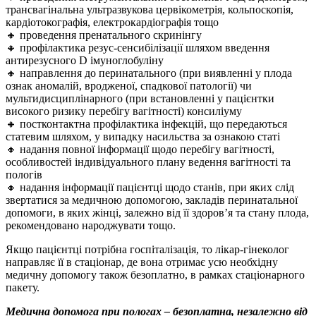
трансвагінальна ультразвукова цервікометрія, кольпоскопія,
кардіотокографія, електрокардіографія тощо
🔸 проведення пренатального скринінгу
🔸 профілактика резус-сенсибілізації шляхом введення
антирезусного D імуноглобуліну
🔸 направлення до перинатального (при виявленні у плода
ознак аномалій, вродженої, спадкової патології) чи
мультидисциплінарного (при встановленні у пацієнтки
високого ризику перебігу вагітності) консиліуму
🔸 постконтактна профілактика інфекцій, що передаються
статевим шляхом, у випадку насильства за ознакою статі
🔸 надання повної інформації щодо перебігу вагітності,
особливостей індивідуального плану ведення вагітності та
пологів
🔸 надання інформації пацієнтці щодо станів, при яких слід
звертатися за медичною допомогою, закладів перинатальної
допомоги, в яких жінці, залежно від її здоров’я та стану плода,
рекомендовано народжувати тощо.
Якщо пацієнтці потрібна госпіталізація, то лікар-гінеколог
направляє її в стаціонар, де вона отримає усю необхідну
медичну допомогу також безоплатно, в рамках стаціонарного
пакету.
Медична допомога при пологах – безоплатна, незалежно від