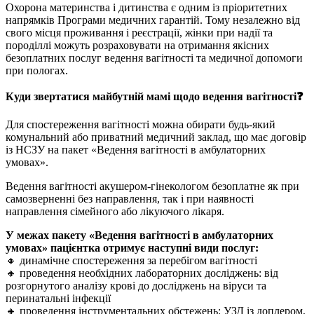
Охорона материнства і дитинства є одним із пріоритетних
напрямків Програми медичних гарантій. Тому незалежно від
свого місця проживання і реєстрації, жінки при надії та
породіллі можуть розраховувати на отримання якісних
безоплатних послуг ведення вагітності та медичної допомоги
при пологах.
Куди звертатися майбутній мамі щодо ведення вагітності❓
Для спостереження вагітності можна обирати будь-який
комунальний або приватний медичний заклад, що має договір
із НСЗУ на пакет «Ведення вагітності в амбулаторних
умовах».
Ведення вагітності акушером-гінекологом безоплатне як при
самозверненні без направлення, так і при наявності
направлення сімейного або лікуючого лікаря.
У межах пакету «Ведення вагітності в амбулаторних
умовах» пацієнтка отримує наступні види послуг:
🔸 динамічне спостереження за перебігом вагітності
🔸 проведення необхідних лабораторних досліджень: від
розгорнутого аналізу крові до досліджень на віруси та
перинатальні інфекції
🔸 проведення інструментальних обстежень: УЗД із доплером,