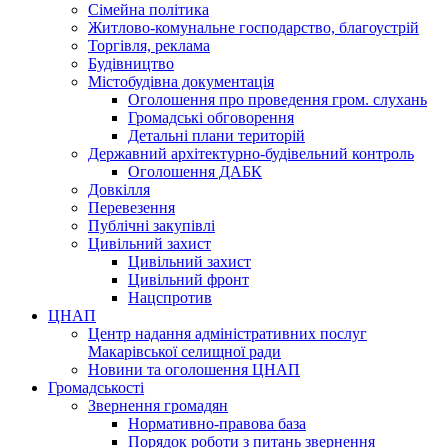
Сімейна політика
Житлово-комунальне господарство, благоустрій
Торгівля, реклама
Будівництво
Містобудівна документація
Оголошення про проведення гром. слухань
Громадські обговорення
Детальні плани територій
Державний архітектурно-будівельний контроль
Оголошення ДАБК
Довкілля
Перевезення
Публічні закупівлі
Цивільний захист
Цивільний захист
Цивільний фронт
Нацспротив
ЦНАП
Центр надання адміністративних послуг
Макарівської селищної ради
Новини та оголошення ЦНАП
Громадськості
Звернення громадян
Нормативно-правова база
Порядок роботи з питань звернення