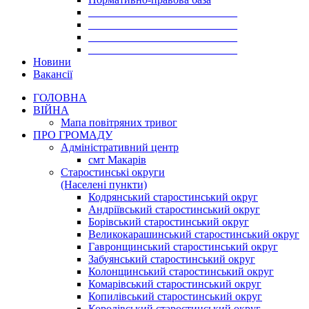
___________________________
___________________________
___________________________
___________________________
Новини
Вакансії
ГОЛОВНА
ВІЙНА
Мапа повітряних тривог
ПРО ГРОМАДУ
Aдміністративний центр
смт Макарів
Старостинські округи
(Населені пункти)
Кодрянський старостинський округ
Андріївський старостинський округ
Борівський старостинський округ
Великокарашинський старостинський округ
Гавронщинський старостинський округ
Забуянський старостинський округ
Колонщинський старостинський округ
Комарівський старостинський округ
Копилівський старостинський округ
Королівський старостинський округ