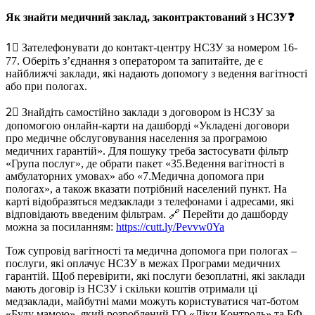
Як знайти медичний заклад, законтрактований з НСЗУ❓
1⃣ Зателефонувати до контакт-центру НСЗУ за номером 16-
77. Оберіть з’єднання з оператором та запитайте, де є
найближчі заклади, які надають допомогу з ведення вагітності
або при пологах.
2⃣ Знайдіть самостійно заклади з договором із НСЗУ за
допомогою онлайн-карти на дашборді «Укладені договори
про медичне обслуговування населення за програмою
медичних гарантій». Для пошуку треба застосувати фільтр
«Група послуг», де обрати пакет «35.Ведення вагітності в
амбулаторних умовах» або «7.Медична допомога при
пологах», а також вказати потрібний населений пункт. На
карті відобразяться медзаклади з телефонами і адресами, які
відповідають введеним фільтрам. 🔗 Перейти до дашборду
можна за посиланням:
https://cutt.ly/Pevvw0Ya
Тож супровід вагітності та медична допомога при пологах –
послуги, які оплачує НСЗУ в межах Програми медичних
гарантій. Щоб перевірити, які послуги безоплатні, які заклади
мають договір із НСЗУ і скільки коштів отримали ці
медзаклади, майбутні мами можуть користуватися чат-ботом
«Буду мамою», який розроблений ГО «Ліки Контроль» та БФ