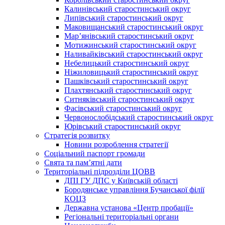
Калинівський старостинський округ
Липівський старостинський округ
Маковищанський старостинський округ
Мар’янівський старостинський округ
Мотижинський старостинський округ
Наливайківський старостинський округ
Небелицький старостинський округ
Ніжиловицький старостинський округ
Пашківський старостинський округ
Плахтянський старостинський округ
Ситняківський старостинський округ
Фасівський старостинський округ
Червонослобідський старостинський округ
Юрівський старостинський округ
Стратегія розвитку
Новини розроблення стратегії
Соціальний паспорт громади
Свята та пам’ятні дати
Територіальні підрозділи ЦОВВ
ДПІ ГУ ДПС у Київській області
Бородянське управління Бучанської філії
КОЦЗ
Державна установа «Центр пробації»
Регіональні територіальні органи