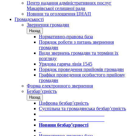
Центр надання адміністративних послуг
Макарівської селищної ради
Новини та оголошення ЦНАП
Громадськості
Звернення громадян
Назад
Нормативно-правова база
Порядок роботи з питань звернення
громадян
Види звернень громадян та терміни їх
розгляду
Урядова гаряча лінія 1545
Порядок проведення прийомів громадян
Графіки проведення особистого прийому
громадян
Форма електронного звернення
Безбар’єрність
Назад
Цифрова безбар’єрність
Суспільна та громадянська безбар’єрність
___________________________
___________________________
Новини безбар’єрності
_
Нормативно-правова база