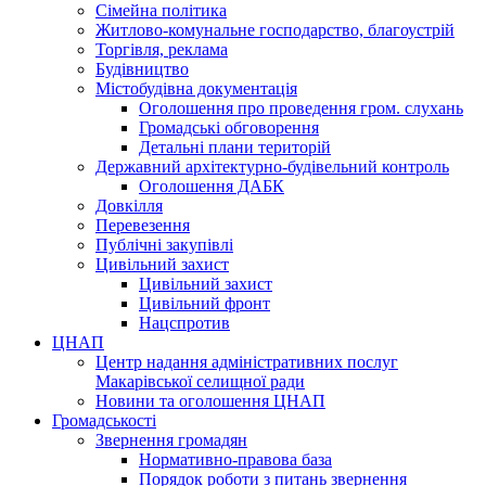
Сімейна політика
Житлово-комунальне господарство, благоустрій
Торгівля, реклама
Будівництво
Містобудівна документація
Оголошення про проведення гром. слухань
Громадські обговорення
Детальні плани територій
Державний архітектурно-будівельний контроль
Оголошення ДАБК
Довкілля
Перевезення
Публічні закупівлі
Цивільний захист
Цивільний захист
Цивільний фронт
Нацспротив
ЦНАП
Центр надання адміністративних послуг
Макарівської селищної ради
Новини та оголошення ЦНАП
Громадськості
Звернення громадян
Нормативно-правова база
Порядок роботи з питань звернення