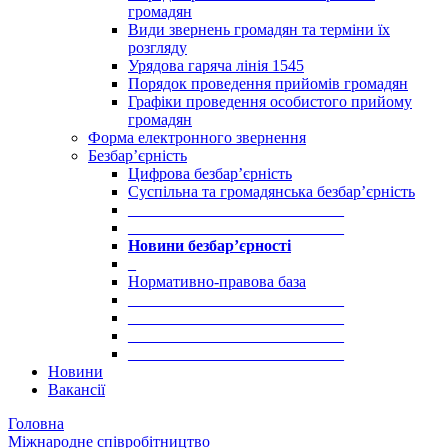
громадян
Види звернень громадян та терміни їх
розгляду
Урядова гаряча лінія 1545
Порядок проведення прийомів громадян
Графіки проведення особистого прийому
громадян
Форма електронного звернення
Безбар’єрність
Цифрова безбар’єрність
Суспільна та громадянська безбар’єрність
___________________________
___________________________
Новини безбар’єрності
_
Нормативно-правова база
___________________________
___________________________
___________________________
___________________________
Новини
Вакансії
Головна
Міжнародне співробітництво