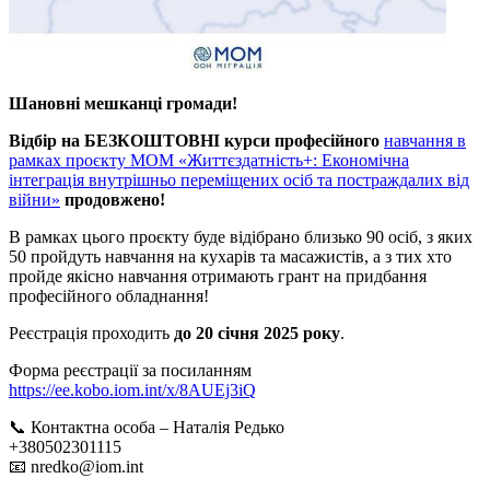
Шановні мешканці громади!
Відбір на БЕЗКОШТОВНІ курси професійного
навчання в
рамках проєкту МОМ «Життєздатність+: Економічна
інтеграція внутрішньо переміщених осіб та постраждалих від
війни»
продовжено!
В рамках цього проєкту буде відібрано близько 90 осіб, з яких
50 пройдуть навчання на кухарів та масажистів, а з тих хто
пройде якісно навчання отримають грант на придбання
професійного обладнання!
Реєстрація проходить
до 20 січня 2025 року
.
Форма реєстрації за посиланням
https://ee.kobo.iom.int/x/8AUEj3iQ
📞 Контактна особа – Наталія Редько
+380502301115
📧 nredko@iom.int