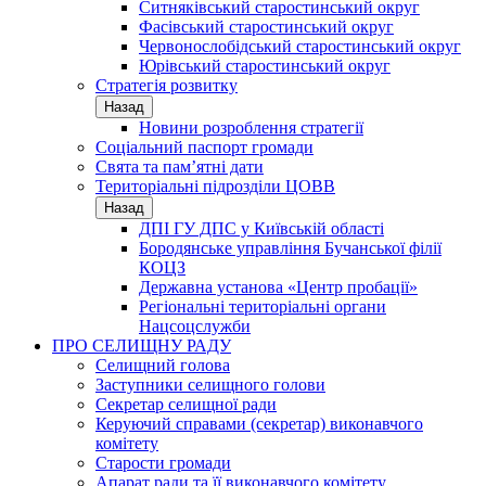
Ситняківський старостинський округ
Фасівський старостинський округ
Червонослобідський старостинський округ
Юрівський старостинський округ
Стратегія розвитку
Назад
Новини розроблення стратегії
Соціальний паспорт громади
Свята та пам’ятні дати
Територіальні підрозділи ЦОВВ
Назад
ДПІ ГУ ДПС у Київській області
Бородянське управління Бучанської філії
КОЦЗ
Державна установа «Центр пробації»
Регіональні територіальні органи
Нацсоцслужби
ПРО СЕЛИЩНУ РАДУ
Селищний голова
Заступники селищного голови
Секретар селищної ради
Керуючий справами (секретар) виконавчого
комітету
Старости громади
Апарат ради та її виконавчого комітету