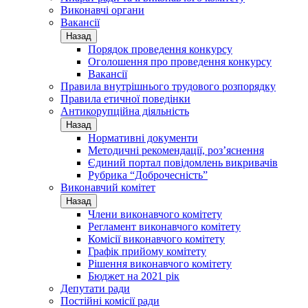
Виконавчі органи
Вакансії
Назад
Порядок проведення конкурсу
Оголошення про проведення конкурсу
Вакансії
Правила внутрішнього трудового розпорядку
Правила етичної поведінки
Антикорупційна діяльність
Назад
Нормативні документи
Методичні рекомендації, роз’яснення
Єдиний портал повідомлень викривачів
Рубрика “Доброчесність”
Виконавчий комітет
Назад
Члени виконавчого комітету
Регламент виконавчого комітету
Комісії виконавчого комітету
Графік прийому комітету
Рішення виконавчого комітету
Бюджет на 2021 рік
Депутати ради
Постійні комісії ради