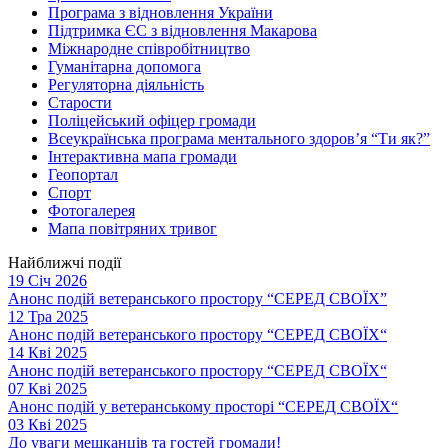
Програма з відновлення України
Підтримка ЄС з відновлення Макарова
Міжнародне співробітництво
Гуманітарна допомога
Регуляторна діяльність
Старости
Поліцейський офіцер громади
Всеукраїнська програма ментального здоров’я “Ти як?”
Інтерактивна мапа громади
Геопортал
Спорт
Фотогалерея
Мапа повітряних тривог
Найближчі події
19 Січ 2026
Анонс подій ветеранського простору “СЕРЕД СВОЇХ”
12 Тра 2025
Анонс подій ветеранського простору “СЕРЕД СВОЇХ“
14 Кві 2025
Анонс подій ветеранського простору “СЕРЕД СВОЇХ“
07 Кві 2025
Анонс подій у ветеранському просторі “СЕРЕД СВОЇХ“
03 Кві 2025
До уваги мешканців та гостей громади!