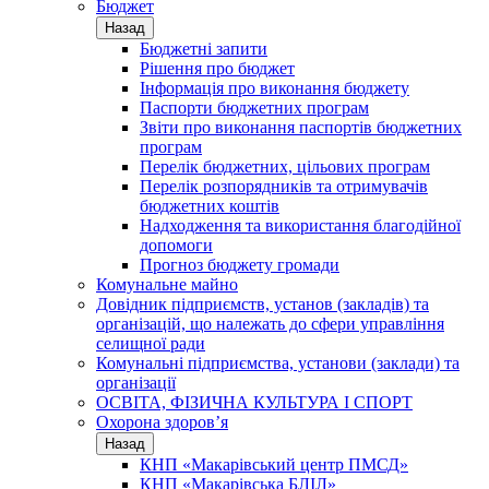
Бюджет
Назад
Бюджетні запити
Рішення про бюджет
Інформація про виконання бюджету
Паспорти бюджетних програм
Звіти про виконання паспортів бюджетних
програм
Перелік бюджетних, цільових програм
Перелік розпорядників та отримувачів
бюджетних коштів
Надходження та використання благодійної
допомоги
Прогноз бюджету громади
Комунальне майно
Довідник підприємств, установ (закладів) та
організацій, що належать до сфери управління
селищної ради
Комунальні підприємства, установи (заклади) та
організації
ОСВІТА, ФІЗИЧНА КУЛЬТУРА І СПОРТ
Охорона здоров’я
Назад
КНП «Макарівський центр ПМСД»
КНП «Макарівська БЛІЛ»