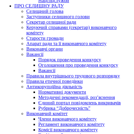
Нацсоцслужби
ПРО СЕЛИЩНУ РАДУ
Селищний голова
Заступники селищного голови
Секретар селищної ради
Керуючий справами (секретар) виконавчого
комітету
Старости громади
Апарат ради та її виконавчого комітету
Виконавчі органи
Вакансії
Порядок проведення конкурсу
Оголошення про проведення конкурсу
Вакансії
Правила внутрішнього трудового розпорядку
Правила етичної поведінки
Антикорупційна діяльність
Нормативні документи
Методичні рекомендації, роз’яснення
Єдиний портал повідомлень викривачів
Рубрика “Доброчесність”
Виконавчий комітет
Члени виконавчого комітету
Регламент виконавчого комітету
Комісії виконавчого комітету