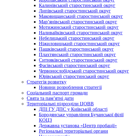
Калинівський старостинський округ
Липівський старостинський округ
Маковищанський старостинський округ
Мар’янівський старостинський округ
Мотижинський старостинський округ
Наливайківський старостинський округ
Небелицький старостинський округ
Ніжиловицький старостинський округ
Пашківський старостинський округ
Плахтянський старостинський округ
Ситняківський старостинський округ
Фасівський старостинський округ
Червонослобідський старостинський округ
Юрівський старостинський округ
Стратегія розвитку
Новини розроблення стратегії
Соціальний паспорт громади
Свята та пам’ятні дати
Територіальні підрозділи ЦОВВ
ДПІ ГУ ДПС у Київській області
Бородянське управління Бучанської філії
КОЦЗ
Державна установа «Центр пробації»
Регіональні територіальні органи