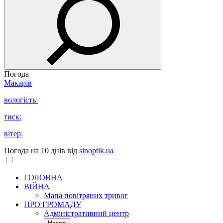
Погода
Макарів
вологість:
тиск:
вітер:
Погода на 10 днів від
sinoptik.ua
ГОЛОВНА
ВІЙНА
Мапа повітряних тривог
ПРО ГРОМАДУ
Aдміністративний центр