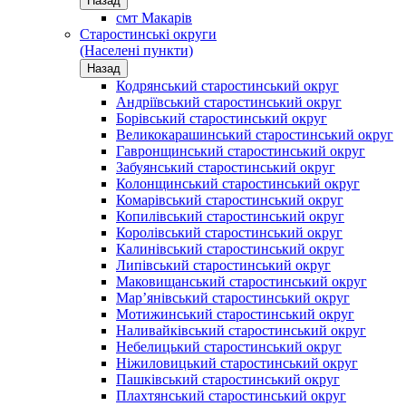
Назад
смт Макарів
Старостинські округи
(Населені пункти)
Назад
Кодрянський старостинський округ
Андріївський старостинський округ
Борівський старостинський округ
Великокарашинський старостинський округ
Гавронщинський старостинський округ
Забуянський старостинський округ
Колонщинський старостинський округ
Комарівський старостинський округ
Копилівський старостинський округ
Королівський старостинський округ
Калинівський старостинський округ
Липівський старостинський округ
Маковищанський старостинський округ
Мар’янівський старостинський округ
Мотижинський старостинський округ
Наливайківський старостинський округ
Небелицький старостинський округ
Ніжиловицький старостинський округ
Пашківський старостинський округ
Плахтянський старостинський округ