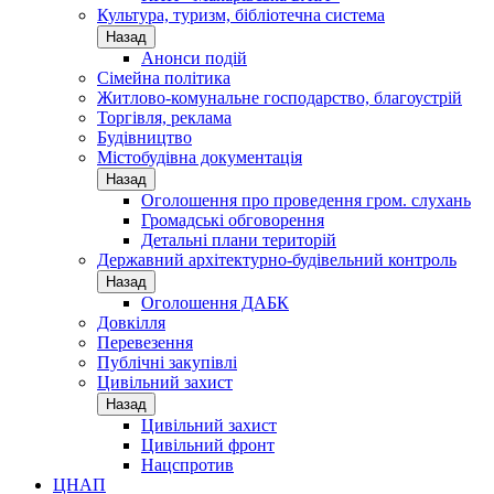
Культура, туризм, бібліотечна система
Назад
Анонси подій
Сімейна політика
Житлово-комунальне господарство, благоустрій
Торгівля, реклама
Будівництво
Містобудівна документація
Назад
Оголошення про проведення гром. слухань
Громадські обговорення
Детальні плани територій
Державний архітектурно-будівельний контроль
Назад
Оголошення ДАБК
Довкілля
Перевезення
Публічні закупівлі
Цивільний захист
Назад
Цивільний захист
Цивільний фронт
Нацспротив
ЦНАП