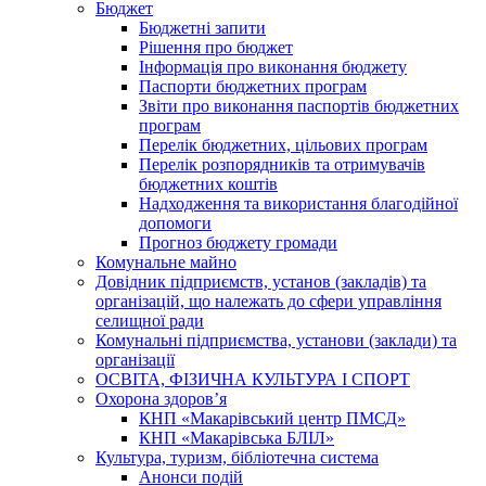
Бюджет
Бюджетні запити
Рішення про бюджет
Інформація про виконання бюджету
Паспорти бюджетних програм
Звіти про виконання паспортів бюджетних
програм
Перелік бюджетних, цільових програм
Перелік розпорядників та отримувачів
бюджетних коштів
Надходження та використання благодійної
допомоги
Прогноз бюджету громади
Комунальне майно
Довідник підприємств, установ (закладів) та
організацій, що належать до сфери управління
селищної ради
Комунальні підприємства, установи (заклади) та
організації
ОСВІТА, ФІЗИЧНА КУЛЬТУРА І СПОРТ
Охорона здоров’я
КНП «Макарівський центр ПМСД»
КНП «Макарівська БЛІЛ»
Культура, туризм, бібліотечна система
Анонси подій