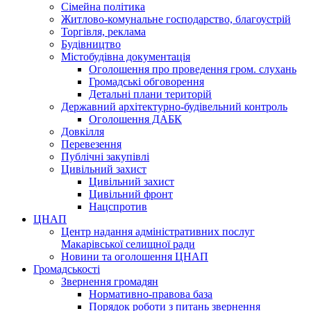
Сімейна політика
Житлово-комунальне господарство, благоустрій
Торгівля, реклама
Будівництво
Містобудівна документація
Оголошення про проведення гром. слухань
Громадські обговорення
Детальні плани територій
Державний архітектурно-будівельний контроль
Оголошення ДАБК
Довкілля
Перевезення
Публічні закупівлі
Цивільний захист
Цивільний захист
Цивільний фронт
Нацспротив
ЦНАП
Центр надання адміністративних послуг
Макарівської селищної ради
Новини та оголошення ЦНАП
Громадськості
Звернення громадян
Нормативно-правова база
Порядок роботи з питань звернення