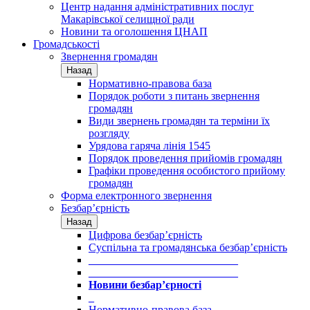
Центр надання адміністративних послуг
Макарівської селищної ради
Новини та оголошення ЦНАП
Громадськості
Звернення громадян
Назад
Нормативно-правова база
Порядок роботи з питань звернення
громадян
Види звернень громадян та терміни їх
розгляду
Урядова гаряча лінія 1545
Порядок проведення прийомів громадян
Графіки проведення особистого прийому
громадян
Форма електронного звернення
Безбар’єрність
Назад
Цифрова безбар’єрність
Суспільна та громадянська безбар’єрність
___________________________
___________________________
Новини безбар’єрності
_
Нормативно-правова база