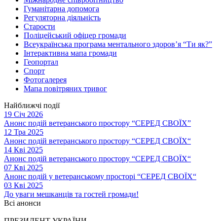
Гуманітарна допомога
Регуляторна діяльність
Старости
Поліцейський офіцер громади
Всеукраїнська програма ментального здоров’я “Ти як?”
Інтерактивна мапа громади
Геопортал
Спорт
Фотогалерея
Мапа повітряних тривог
Найближчі події
19 Січ 2026
Анонс подій ветеранського простору “СЕРЕД СВОЇХ”
12 Тра 2025
Анонс подій ветеранського простору “СЕРЕД СВОЇХ“
14 Кві 2025
Анонс подій ветеранського простору “СЕРЕД СВОЇХ“
07 Кві 2025
Анонс подій у ветеранському просторі “СЕРЕД СВОЇХ“
03 Кві 2025
До уваги мешканців та гостей громади!
Всі анонси
ПРЕЗИДЕНТ УКРАЇНИ