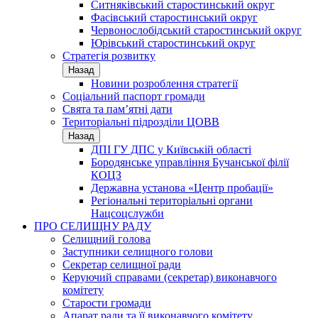
Ситняківський старостинський округ
Фасівський старостинський округ
Червонослобідський старостинський округ
Юрівський старостинський округ
Стратегія розвитку
Назад
Новини розроблення стратегії
Соціальний паспорт громади
Свята та пам’ятні дати
Територіальні підрозділи ЦОВВ
Назад
ДПІ ГУ ДПС у Київській області
Бородянське управління Бучанської філії
КОЦЗ
Державна установа «Центр пробації»
Регіональні територіальні органи
Нацсоцслужби
ПРО СЕЛИЩНУ РАДУ
Селищний голова
Заступники селищного голови
Секретар селищної ради
Керуючий справами (секретар) виконавчого
комітету
Старости громади
Апарат ради та її виконавчого комітету