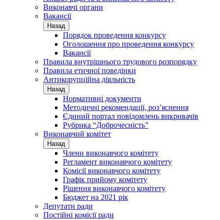
Виконавчі органи
Вакансії
Назад
Порядок проведення конкурсу
Оголошення про проведення конкурсу
Вакансії
Правила внутрішнього трудового розпорядку
Правила етичної поведінки
Антикорупційна діяльність
Назад
Нормативні документи
Методичні рекомендації, роз’яснення
Єдиний портал повідомлень викривачів
Рубрика “Доброчесність”
Виконавчий комітет
Назад
Члени виконавчого комітету
Регламент виконавчого комітету
Комісії виконавчого комітету
Графік прийому комітету
Рішення виконавчого комітету
Бюджет на 2021 рік
Депутати ради
Постійні комісії ради