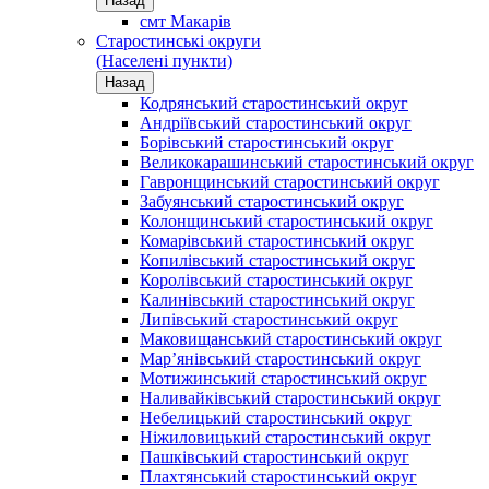
Назад
смт Макарів
Старостинські округи
(Населені пункти)
Назад
Кодрянський старостинський округ
Андріївський старостинський округ
Борівський старостинський округ
Великокарашинський старостинський округ
Гавронщинський старостинський округ
Забуянський старостинський округ
Колонщинський старостинський округ
Комарівський старостинський округ
Копилівський старостинський округ
Королівський старостинський округ
Калинівський старостинський округ
Липівський старостинський округ
Маковищанський старостинський округ
Мар’янівський старостинський округ
Мотижинський старостинський округ
Наливайківський старостинський округ
Небелицький старостинський округ
Ніжиловицький старостинський округ
Пашківський старостинський округ
Плахтянський старостинський округ