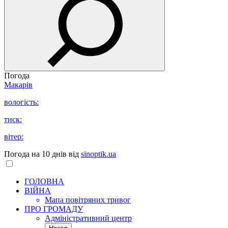
Погода
Макарів
вологість:
тиск:
вітер:
Погода на 10 днів від
sinoptik.ua
ГОЛОВНА
ВІЙНА
Мапа повітряних тривог
ПРО ГРОМАДУ
Aдміністративний центр