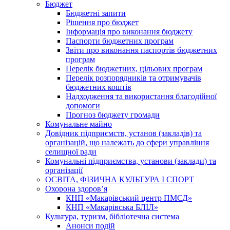
Бюджет
Бюджетні запити
Рішення про бюджет
Інформація про виконання бюджету
Паспорти бюджетних програм
Звіти про виконання паспортів бюджетних
програм
Перелік бюджетних, цільових програм
Перелік розпорядників та отримувачів
бюджетних коштів
Надходження та використання благодійної
допомоги
Прогноз бюджету громади
Комунальне майно
Довідник підприємств, установ (закладів) та
організацій, що належать до сфери управління
селищної ради
Комунальні підприємства, установи (заклади) та
організації
ОСВІТА, ФІЗИЧНА КУЛЬТУРА І СПОРТ
Охорона здоров’я
КНП «Макарівський центр ПМСД»
КНП «Макарівська БЛІЛ»
Культура, туризм, бібліотечна система
Анонси подій