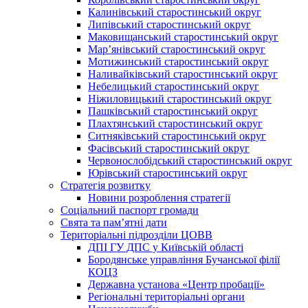
Калинівський старостинський округ
Липівський старостинський округ
Маковищанський старостинський округ
Мар’янівський старостинський округ
Мотижинський старостинський округ
Наливайківський старостинський округ
Небелицький старостинський округ
Ніжиловицький старостинський округ
Пашківський старостинський округ
Плахтянський старостинський округ
Ситняківський старостинський округ
Фасівський старостинський округ
Червонослобідський старостинський округ
Юрівський старостинський округ
Стратегія розвитку
Новини розроблення стратегії
Соціальний паспорт громади
Свята та пам’ятні дати
Територіальні підрозділи ЦОВВ
ДПІ ГУ ДПС у Київській області
Бородянське управління Бучанської філії
КОЦЗ
Державна установа «Центр пробації»
Регіональні територіальні органи