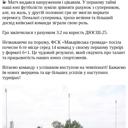
💫 Матч видався напруженим і цікавим. У першому таймі
наші юні футболісти зуміли зрівняти рахунок з суперником,
але, на жаль, у другій половині гри не змогли вирвати
перемогу. Пенальті суперника, трохи везіння та більший
досвід київської команди зіграли свою роль.
Гра закінчилася з рахунком 3:2 на користь ДЮСШ-25.
Незважаючи на поразку, ФСК «Макарівська громада» посіла
почесне 6-те місце серед 14 команд у своєму першому турнірі
у форматі 6+1. Це чудовий результат, який свідчить про талант
та працьовитість наших юних спортсменів.
Вітаємо команду з успішним виступом на чемпіонаті! Бажаємо
їм нових звершень та ще більших успіхів у наступних
турнірах!