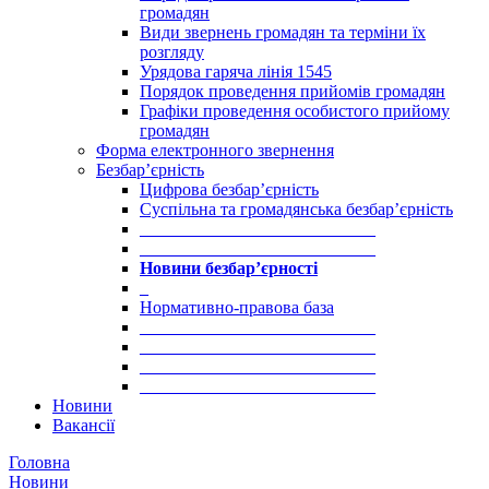
громадян
Види звернень громадян та терміни їх
розгляду
Урядова гаряча лінія 1545
Порядок проведення прийомів громадян
Графіки проведення особистого прийому
громадян
Форма електронного звернення
Безбар’єрність
Цифрова безбар’єрність
Суспільна та громадянська безбар’єрність
___________________________
___________________________
Новини безбар’єрності
_
Нормативно-правова база
___________________________
___________________________
___________________________
___________________________
Новини
Вакансії
Головна
Новини