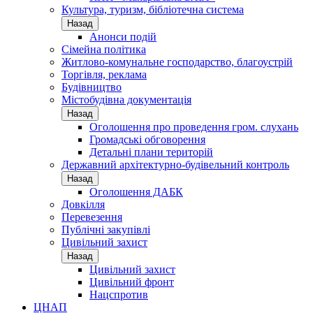
Культура, туризм, бібліотечна система
Назад
Анонси подій
Сімейна політика
Житлово-комунальне господарство, благоустрій
Торгівля, реклама
Будівництво
Містобудівна документація
Назад
Оголошення про проведення гром. слухань
Громадські обговорення
Детальні плани територій
Державний архітектурно-будівельний контроль
Назад
Оголошення ДАБК
Довкілля
Перевезення
Публічні закупівлі
Цивільний захист
Назад
Цивільний захист
Цивільний фронт
Нацспротив
ЦНАП