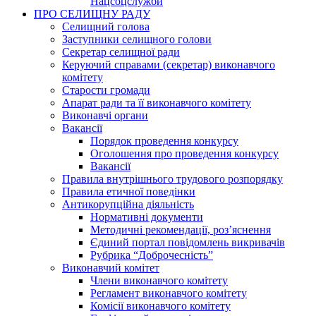
Нацсоцслужби
ПРО СЕЛИЩНУ РАДУ
Селищний голова
Заступники селищного голови
Секретар селищної ради
Керуючий справами (секретар) виконавчого
комітету
Старости громади
Апарат ради та її виконавчого комітету
Виконавчі органи
Вакансії
Порядок проведення конкурсу
Оголошення про проведення конкурсу
Вакансії
Правила внутрішнього трудового розпорядку
Правила етичної поведінки
Антикорупційна діяльність
Нормативні документи
Методичні рекомендації, роз’яснення
Єдиний портал повідомлень викривачів
Рубрика “Доброчесність”
Виконавчий комітет
Члени виконавчого комітету
Регламент виконавчого комітету
Комісії виконавчого комітету