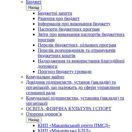
Бюджет
Назад
Бюджетні запити
Рішення про бюджет
Інформація про виконання бюджету
Паспорти бюджетних програм
Звіти про виконання паспортів бюджетних
програм
Перелік бюджетних, цільових програм
Перелік розпорядників та отримувачів
бюджетних коштів
Надходження та використання благодійної
допомоги
Прогноз бюджету громади
Комунальне майно
Довідник підприємств, установ (закладів) та
організацій, що належать до сфери управління
селищної ради
Комунальні підприємства, установи (заклади) та
організації
ОСВІТА, ФІЗИЧНА КУЛЬТУРА І СПОРТ
Охорона здоров’я
Назад
КНП «Макарівський центр ПМСД»
КНП «Макарівська БЛІЛ»