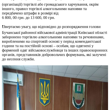
(організації) торгівлі або громадського харчування, окрім
іншого, правил торгівлі алкогольними напоями та
передбачено штрафи в розмірі від
6 800, 00 грн. до 13 600, 00 грн.
❗️Звертаємо увагу, що відповідно до розпорядження голови
Бучанської районної військової адміністрації Київської області
заборонено торгівлю алкогольними напоями та речовинами,
виробленими на спиртовій основі у період комендантської
години та на постійній основі – особам, що одягнені у
формений одяг військовослужбовця та інших правоохоронних
органів, представників добровольчих формувань, які залучені
до несення служби.