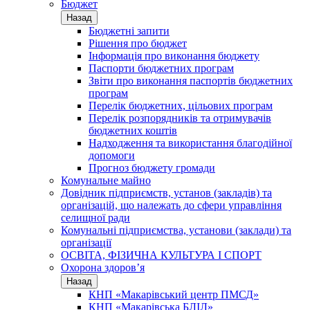
Бюджет
Назад
Бюджетні запити
Рішення про бюджет
Інформація про виконання бюджету
Паспорти бюджетних програм
Звіти про виконання паспортів бюджетних
програм
Перелік бюджетних, цільових програм
Перелік розпорядників та отримувачів
бюджетних коштів
Надходження та використання благодійної
допомоги
Прогноз бюджету громади
Комунальне майно
Довідник підприємств, установ (закладів) та
організацій, що належать до сфери управління
селищної ради
Комунальні підприємства, установи (заклади) та
організації
ОСВІТА, ФІЗИЧНА КУЛЬТУРА І СПОРТ
Охорона здоров’я
Назад
КНП «Макарівський центр ПМСД»
КНП «Макарівська БЛІЛ»