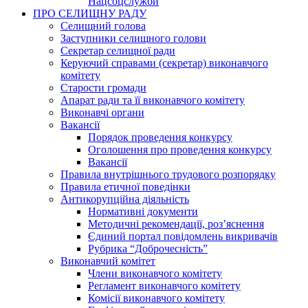
Нацсоцслужби
ПРО СЕЛИЩНУ РАДУ
Селищний голова
Заступники селищного голови
Секретар селищної ради
Керуючий справами (секретар) виконавчого
комітету
Старости громади
Апарат ради та її виконавчого комітету
Виконавчі органи
Вакансії
Порядок проведення конкурсу
Оголошення про проведення конкурсу
Вакансії
Правила внутрішнього трудового розпорядку
Правила етичної поведінки
Антикорупційна діяльність
Нормативні документи
Методичні рекомендації, роз’яснення
Єдиний портал повідомлень викривачів
Рубрика “Доброчесність”
Виконавчий комітет
Члени виконавчого комітету
Регламент виконавчого комітету
Комісії виконавчого комітету