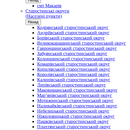
Назад
смт Макарів
Старостинські округи
(Населені пункти)
Назад
Кодрянський старостинський округ
Андріївський старостинський округ
Борівський старостинський округ
Великокарашинський старостинський округ
Гавронщинський старостинський округ
Забуянський старостинський округ
Колонщинський старостинський округ
Комарівський старостинський округ
Копилівський старостинський округ
Королівський старостинський округ
Калинівський старостинський округ
Липівський старостинський округ
Маковищанський старостинський округ
Мар’янівський старостинський округ
Мотижинський старостинський округ
Наливайківський старостинський округ
Небелицький старостинський округ
Ніжиловицький старостинський округ
Пашківський старостинський округ
Плахтянський старостинський округ