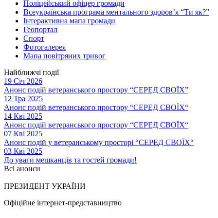
Поліцейський офіцер громади
Всеукраїнська програма ментального здоров’я “Ти як?”
Інтерактивна мапа громади
Геопортал
Спорт
Фотогалерея
Мапа повітряних тривог
Найближчі події
19 Січ 2026
Анонс подій ветеранського простору “СЕРЕД СВОЇХ”
12 Тра 2025
Анонс подій ветеранського простору “СЕРЕД СВОЇХ“
14 Кві 2025
Анонс подій ветеранського простору “СЕРЕД СВОЇХ“
07 Кві 2025
Анонс подій у ветеранському просторі “СЕРЕД СВОЇХ“
03 Кві 2025
До уваги мешканців та гостей громади!
Всі анонси
ПРЕЗИДЕНТ УКРАЇНИ
Офіційне інтернет-представництво