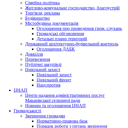
Сімейна політика
Житлово-комунальне господарство, благоустрій
Торгівля, реклама
Будівництво
Містобудівна документація
Оголошення про проведення гром. слухань
Громадські обговорення
Детальні плани територій
Державний архітектурно-будівельний контроль
Оголошення ДАБК
Довкілля
Перевезення
Публічні закупівлі
Цивільний захист
Цивільний захист
Цивільний фронт
Нацспротив
ЦНАП
Центр надання адміністративних послуг
Макарівської селищної ради
Новини та оголошення ЦНАП
Громадськості
Звернення громадян
Нормативно-правова база
Порядок роботи з питань звернення