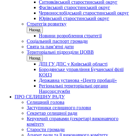
Ситняківський старостинський округ
Фасівський старостинський округ
Червонослобідський старостинський округ
Юрівський старостинський округ
Стратегія розвитку
Назад
Новини розроблення стратегії
Соціальний паспорт громади
Свята та пам’ятні дати
Територіальні підрозділи ЦОВВ
Назад
ДПІ ГУ ДПС у Київській області
Бородянське управління Бучанської філії
КОЦЗ
Державна установа «Центр пробації»
Регіональні територіальні органи
Нацсоцслужби
ПРО СЕЛИЩНУ РАДУ
Селищний голова
Заступники селищного голови
Секретар селищної ради
Керуючий справами (секретар) виконавчого
комітету
Старости громади
Апарат ради та її виконавчого комітету