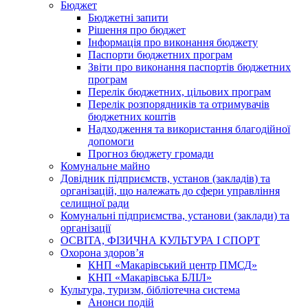
Бюджет
Бюджетні запити
Рішення про бюджет
Інформація про виконання бюджету
Паспорти бюджетних програм
Звіти про виконання паспортів бюджетних
програм
Перелік бюджетних, цільових програм
Перелік розпорядників та отримувачів
бюджетних коштів
Надходження та використання благодійної
допомоги
Прогноз бюджету громади
Комунальне майно
Довідник підприємств, установ (закладів) та
організацій, що належать до сфери управління
селищної ради
Комунальні підприємства, установи (заклади) та
організації
ОСВІТА, ФІЗИЧНА КУЛЬТУРА І СПОРТ
Охорона здоров’я
КНП «Макарівський центр ПМСД»
КНП «Макарівська БЛІЛ»
Культура, туризм, бібліотечна система
Анонси подій