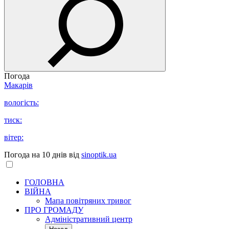
Погода
Макарів
вологість:
тиск:
вітер:
Погода на 10 днів від
sinoptik.ua
ГОЛОВНА
ВІЙНА
Мапа повітряних тривог
ПРО ГРОМАДУ
Aдміністративний центр