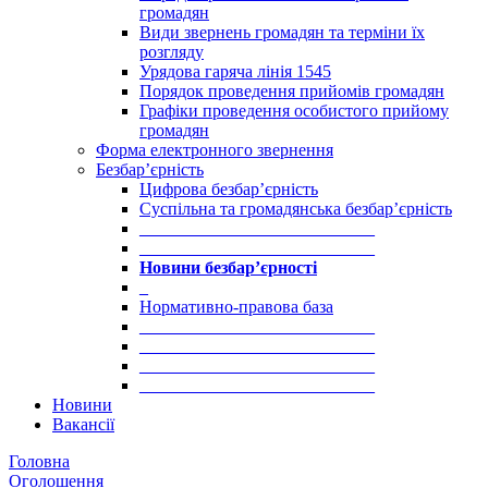
громадян
Види звернень громадян та терміни їх
розгляду
Урядова гаряча лінія 1545
Порядок проведення прийомів громадян
Графіки проведення особистого прийому
громадян
Форма електронного звернення
Безбар’єрність
Цифрова безбар’єрність
Суспільна та громадянська безбар’єрність
___________________________
___________________________
Новини безбар’єрності
_
Нормативно-правова база
___________________________
___________________________
___________________________
___________________________
Новини
Вакансії
Головна
Оголошення