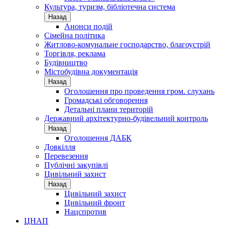
Культура, туризм, бібліотечна система
Назад
Анонси подій
Сімейна політика
Житлово-комунальне господарство, благоустрій
Торгівля, реклама
Будівництво
Містобудівна документація
Назад
Оголошення про проведення гром. слухань
Громадські обговорення
Детальні плани територій
Державний архітектурно-будівельний контроль
Назад
Оголошення ДАБК
Довкілля
Перевезення
Публічні закупівлі
Цивільний захист
Назад
Цивільний захист
Цивільний фронт
Нацспротив
ЦНАП