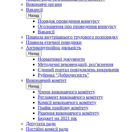
Виконавчі органи
Вакансії
Назад
Порядок проведення конкурсу
Оголошення про проведення конкурсу
Вакансії
Правила внутрішнього трудового розпорядку
Правила етичної поведінки
Антикорупційна діяльність
Назад
Нормативні документи
Методичні рекомендації, роз’яснення
Єдиний портал повідомлень викривачів
Рубрика “Доброчесність”
Виконавчий комітет
Назад
Члени виконавчого комітету
Регламент виконавчого комітету
Комісії виконавчого комітету
Графік прийому комітету
Рішення виконавчого комітету
Бюджет на 2021 рік
Депутати ради
Постійні комісії ради