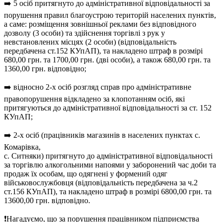
➡️ 5 осіб притягнуто до адміністративної відповідальності за
порушення правил благоустрою територій населених пунктів,
а саме: розміщення зовнішньої реклами без відповідного
дозволу (3 особи) та здійснення торгівлі з рук у
невстановлених місцях (2 особи) (відповідальність
передбачена ст.152 КУпАП), та накладено штраф в розмірі
680,00 грн. та 1700,00 грн. (дві особи), а також 680,00 грн. та
1360,00 грн. відповідно;
➡️ відносно 2-х осіб розгляд справ про адміністративне
правопорушення відкладено за клопотанням осіб, які
притягуються до адміністративної відповідальності за ст. 152
КУпАП;
➡️ 2-х осіб (працівників магазинів в населених пунктах с.
Комарівка,
с. Ситняки) притягнуто до адміністративної відповідальності
за торгівлю алкогольними напоями у заборонений час доби та
продаж їх особам, що одягнені у формений одяг
військовослужбовця (відповідальність передбачена за ч.2
ст.156 КУпАП), та накладено штраф в розмірі 6800,00 грн. та
13600,00 грн. відповідно.
❗️Нагадуємо, що за порушення працівником підприємства