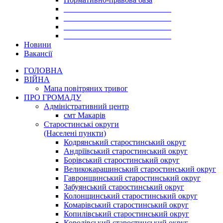
___________________________
___________________________
___________________________
___________________________
Новини
Вакансії
ГОЛОВНА
ВІЙНА
Мапа повітряних тривог
ПРО ГРОМАДУ
Aдміністративний центр
смт Макарів
Старостинські округи
(Населені пункти)
Кодрянський старостинський округ
Андріївський старостинський округ
Борівський старостинський округ
Великокарашинський старостинський округ
Гавронщинський старостинський округ
Забуянський старостинський округ
Колонщинський старостинський округ
Комарівський старостинський округ
Копилівський старостинський округ
Королівський старостинський округ