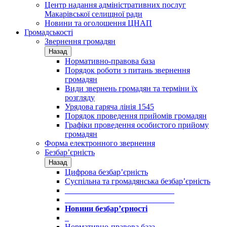
Центр надання адміністративних послуг
Макарівської селищної ради
Новини та оголошення ЦНАП
Громадськості
Звернення громадян
Назад
Нормативно-правова база
Порядок роботи з питань звернення
громадян
Види звернень громадян та терміни їх
розгляду
Урядова гаряча лінія 1545
Порядок проведення прийомів громадян
Графіки проведення особистого прийому
громадян
Форма електронного звернення
Безбар’єрність
Назад
Цифрова безбар’єрність
Суспільна та громадянська безбар’єрність
___________________________
___________________________
Новини безбар’єрності
_
Нормативно-правова база