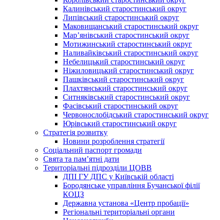
Калинівський старостинський округ
Липівський старостинський округ
Маковищанський старостинський округ
Мар’янівський старостинський округ
Мотижинський старостинський округ
Наливайківський старостинський округ
Небелицький старостинський округ
Ніжиловицький старостинський округ
Пашківський старостинський округ
Плахтянський старостинський округ
Ситняківський старостинський округ
Фасівський старостинський округ
Червонослобідський старостинський округ
Юрівський старостинський округ
Стратегія розвитку
Новини розроблення стратегії
Соціальний паспорт громади
Свята та пам’ятні дати
Територіальні підрозділи ЦОВВ
ДПІ ГУ ДПС у Київській області
Бородянське управління Бучанської філії
КОЦЗ
Державна установа «Центр пробації»
Регіональні територіальні органи