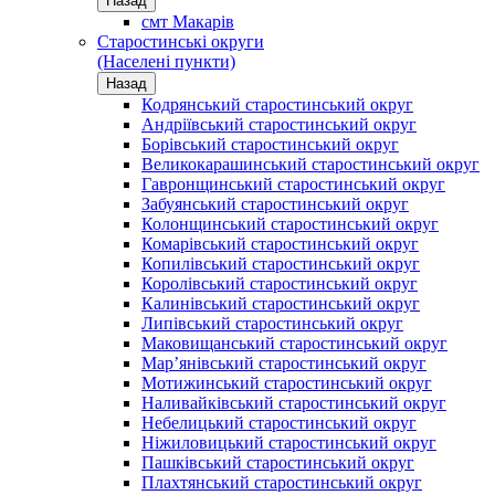
Назад
смт Макарів
Старостинські округи
(Населені пункти)
Назад
Кодрянський старостинський округ
Андріївський старостинський округ
Борівський старостинський округ
Великокарашинський старостинський округ
Гавронщинський старостинський округ
Забуянський старостинський округ
Колонщинський старостинський округ
Комарівський старостинський округ
Копилівський старостинський округ
Королівський старостинський округ
Калинівський старостинський округ
Липівський старостинський округ
Маковищанський старостинський округ
Мар’янівський старостинський округ
Мотижинський старостинський округ
Наливайківський старостинський округ
Небелицький старостинський округ
Ніжиловицький старостинський округ
Пашківський старостинський округ
Плахтянський старостинський округ