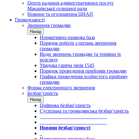
Центр надання адміністративних послуг
Макарівської селищної ради
Новини та оголошення ЦНАП
Громадськості
Звернення громадян
Назад
Нормативно-правова база
Порядок роботи з питань звернення
громадян
Види звернень громадян та терміни їх
розгляду
Урядова гаряча лінія 1545
Порядок проведення прийомів громадян
Графіки проведення особистого прийому
громадян
Форма електронного звернення
Безбар’єрність
Назад
Цифрова безбар’єрність
Суспільна та громадянська безбар’єрність
___________________________
___________________________
Новини безбар’єрності
_
Нормативно-правова база