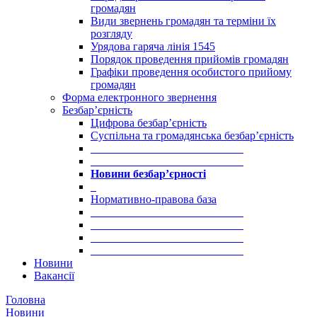
громадян
Види звернень громадян та терміни їх
розгляду
Урядова гаряча лінія 1545
Порядок проведення прийомів громадян
Графіки проведення особистого прийому
громадян
Форма електронного звернення
Безбар’єрність
Цифрова безбар’єрність
Суспільна та громадянська безбар’єрність
___________________________
___________________________
Новини безбар’єрності
_
Нормативно-правова база
___________________________
___________________________
___________________________
___________________________
Новини
Вакансії
Головна
Новини