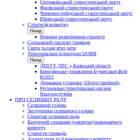
Ситняківський старостинський округ
Фасівський старостинський округ
Червонослобідський старостинський округ
Юрівський старостинський округ
Стратегія розвитку
Назад
Новини розроблення стратегії
Соціальний паспорт громади
Свята та пам’ятні дати
Територіальні підрозділи ЦОВВ
Назад
ДПІ ГУ ДПС у Київській області
Бородянське управління Бучанської філії
КОЦЗ
Державна установа «Центр пробації»
Регіональні територіальні органи
Нацсоцслужби
ПРО СЕЛИЩНУ РАДУ
Селищний голова
Заступники селищного голови
Секретар селищної ради
Керуючий справами (секретар) виконавчого
комітету
Старости громади
Апарат ради та її виконавчого комітету