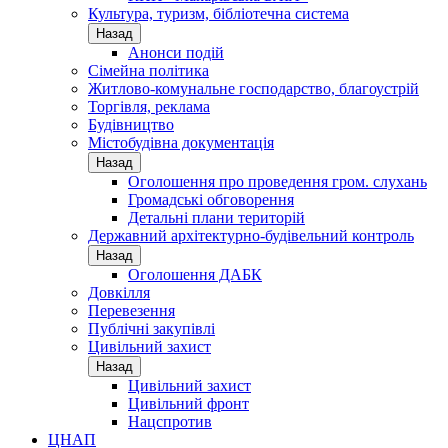
Культура, туризм, бібліотечна система
Назад
Анонси подій
Сімейна політика
Житлово-комунальне господарство, благоустрій
Торгівля, реклама
Будівництво
Містобудівна документація
Назад
Оголошення про проведення гром. слухань
Громадські обговорення
Детальні плани територій
Державний архітектурно-будівельний контроль
Назад
Оголошення ДАБК
Довкілля
Перевезення
Публічні закупівлі
Цивільний захист
Назад
Цивільний захист
Цивільний фронт
Нацспротив
ЦНАП