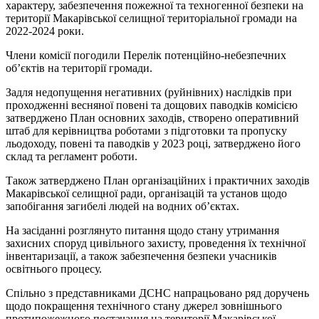
характеру, забезпечення пожежної та техногенної безпеки на
території Макарівської селищної територіальної громади на
2022-2024 роки.
Члени комісії погодили Перелік потенційно-небезпечних
об’єктів на території громади.
Задля недопущення негативних (руйнівних) наслідків при
проходженні весняної повені та дощових паводків комісією
затверджено План основних заходів, створено оперативний
штаб для керівництва роботами з підготовки та пропуску
льодоходу, повені та паводків у 2023 році, затверджено його
склад та регламент роботи.
Також затверджено План організаційних і практичних заходів
Макарівської селищної ради, організацій та установ щодо
запобігання загибелі людей на водних об’єктах.
На засіданні розглянуто питання щодо стану утримання
захисних споруд цивільного захисту, проведення їх технічної
інвентаризації, а також забезпечення безпеки учасників
освітнього процесу.
Спільно з представниками ДСНС напрацьовано ряд доручень
щодо покращення технічного стану джерел зовнішнього
протипожежного постачання на території Макарівської