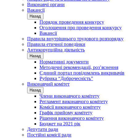
Виконавчі органи
Вакансії
Назад
Порядок проведення конкурсу
Оголошення про проведення конкурсу
Вакансії
Правила внутрішнього трудового розпорядку
Правила етичної поведінки
Антикорупційна діяльність
Назад
Нормативні документи
Методичні рекомендації, роз’яснення
Єдиний портал повідомлень викривачів
Рубрика “Доброчесність”
Виконавчий комітет
Назад
Члени виконавчого комітету
Регламент виконавчого комітету
Комісії виконавчого комітету
Графік прийому комітету
Рішення виконавчого комітету
Бюджет на 2021 рік
Депутати ради
Постійні комісії ради