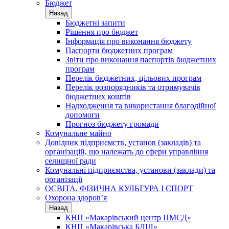
Бюджет
Назад
Бюджетні запити
Рішення про бюджет
Інформація про виконання бюджету
Паспорти бюджетних програм
Звіти про виконання паспортів бюджетних
програм
Перелік бюджетних, цільових програм
Перелік розпорядників та отримувачів
бюджетних коштів
Надходження та використання благодійної
допомоги
Прогноз бюджету громади
Комунальне майно
Довідник підприємств, установ (закладів) та
організацій, що належать до сфери управління
селищної ради
Комунальні підприємства, установи (заклади) та
організації
ОСВІТА, ФІЗИЧНА КУЛЬТУРА І СПОРТ
Охорона здоров’я
Назад
КНП «Макарівський центр ПМСД»
КНП «Макарівська БЛІЛ»