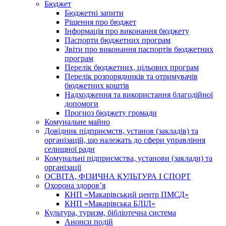
Бюджет
Бюджетні запити
Рішення про бюджет
Інформація про виконання бюджету
Паспорти бюджетних програм
Звіти про виконання паспортів бюджетних
програм
Перелік бюджетних, цільових програм
Перелік розпорядників та отримувачів
бюджетних коштів
Надходження та використання благодійної
допомоги
Прогноз бюджету громади
Комунальне майно
Довідник підприємств, установ (закладів) та
організацій, що належать до сфери управління
селищної ради
Комунальні підприємства, установи (заклади) та
організації
ОСВІТА, ФІЗИЧНА КУЛЬТУРА І СПОРТ
Охорона здоров’я
КНП «Макарівський центр ПМСД»
КНП «Макарівська БЛІЛ»
Культура, туризм, бібліотечна система
Анонси подій