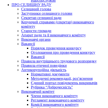
Нацсоцслужби
ПРО СЕЛИЩНУ РАДУ
Селищний голова
Заступники селищного голови
Секретар селищної ради
Керуючий справами (секретар) виконавчого
комітету
Старости громади
Апарат ради та її виконавчого комітету
Виконавчі органи
Вакансії
Порядок проведення конкурсу
Оголошення про проведення конкурсу
Вакансії
Правила внутрішнього трудового розпорядку
Правила етичної поведінки
Антикорупційна діяльність
Нормативні документи
Методичні рекомендації, роз’яснення
Єдиний портал повідомлень викривачів
Рубрика “Доброчесність”
Виконавчий комітет
Члени виконавчого комітету
Регламент виконавчого комітету
Комісії виконавчого комітету