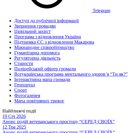
Telegram
Доступ до публічної інформації
Звернення громадян
Цивільний захист
Програма з відновлення України
Підтримка ЄС з відновлення Макарова
Міжнародне співробітництво
Гуманітарна допомога
Регуляторна діяльність
Старости
Поліцейський офіцер громади
Всеукраїнська програма ментального здоров’я “Ти як?”
Інтерактивна мапа громади
Геопортал
Спорт
Фотогалерея
Мапа повітряних тривог
Найближчі події
19 Січ 2026
Анонс подій ветеранського простору “СЕРЕД СВОЇХ”
12 Тра 2025
Анонс подій ветеранського простору “СЕРЕД СВОЇХ“