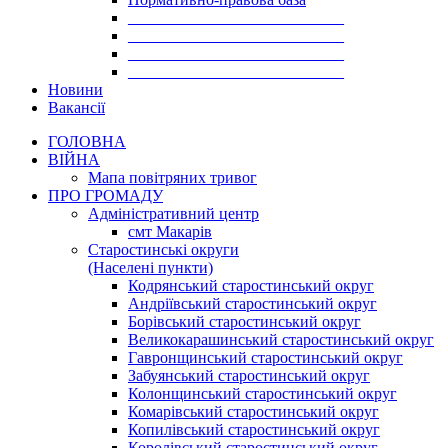
___________________________
___________________________
___________________________
___________________________
Новини
Вакансії
ГОЛОВНА
ВІЙНА
Мапа повітряних тривог
ПРО ГРОМАДУ
Aдміністративний центр
смт Макарів
Старостинські округи
(Населені пункти)
Кодрянський старостинський округ
Андріївський старостинський округ
Борівський старостинський округ
Великокарашинський старостинський округ
Гавронщинський старостинський округ
Забуянський старостинський округ
Колонщинський старостинський округ
Комарівський старостинський округ
Копилівський старостинський округ
Королівський старостинський округ