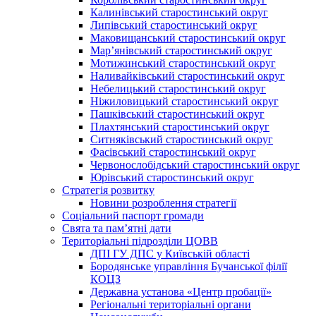
Калинівський старостинський округ
Липівський старостинський округ
Маковищанський старостинський округ
Мар’янівський старостинський округ
Мотижинський старостинський округ
Наливайківський старостинський округ
Небелицький старостинський округ
Ніжиловицький старостинський округ
Пашківський старостинський округ
Плахтянський старостинський округ
Ситняківський старостинський округ
Фасівський старостинський округ
Червонослобідський старостинський округ
Юрівський старостинський округ
Стратегія розвитку
Новини розроблення стратегії
Соціальний паспорт громади
Свята та пам’ятні дати
Територіальні підрозділи ЦОВВ
ДПІ ГУ ДПС у Київській області
Бородянське управління Бучанської філії
КОЦЗ
Державна установа «Центр пробації»
Регіональні територіальні органи