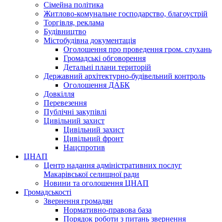
Сімейна політика
Житлово-комунальне господарство, благоустрій
Торгівля, реклама
Будівництво
Містобудівна документація
Оголошення про проведення гром. слухань
Громадські обговорення
Детальні плани територій
Державний архітектурно-будівельний контроль
Оголошення ДАБК
Довкілля
Перевезення
Публічні закупівлі
Цивільний захист
Цивільний захист
Цивільний фронт
Нацспротив
ЦНАП
Центр надання адміністративних послуг
Макарівської селищної ради
Новини та оголошення ЦНАП
Громадськості
Звернення громадян
Нормативно-правова база
Порядок роботи з питань звернення