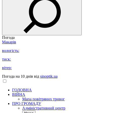
Погода
Макарів
вологість:
тиск:
вітер:
Погода на 10 днів від
sinoptik.ua
ГОЛОВНА
ВІЙНА
Мапа повітряних тривог
ПРО ГРОМАДУ
Aдміністративний центр