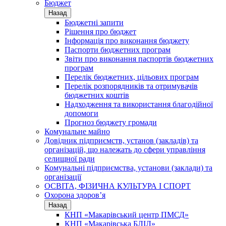
Бюджет
Назад
Бюджетні запити
Рішення про бюджет
Інформація про виконання бюджету
Паспорти бюджетних програм
Звіти про виконання паспортів бюджетних
програм
Перелік бюджетних, цільових програм
Перелік розпорядників та отримувачів
бюджетних коштів
Надходження та використання благодійної
допомоги
Прогноз бюджету громади
Комунальне майно
Довідник підприємств, установ (закладів) та
організацій, що належать до сфери управління
селищної ради
Комунальні підприємства, установи (заклади) та
організації
ОСВІТА, ФІЗИЧНА КУЛЬТУРА І СПОРТ
Охорона здоров’я
Назад
КНП «Макарівський центр ПМСД»
КНП «Макарівська БЛІЛ»