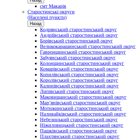
Назад
смт Макарів
Старостинські округи
(Населені пункти)
Назад
Кодрянський старостинський округ
Андріївський старостинський округ
Борівський старостинський округ
Великокарашинський старостинський округ
Гавронщинський старостинський округ
Забуянський старостинський округ
Колонщинський старостинський округ
Комарівський старостинський округ
Копилівський старостинський округ
Королівський старостинський округ
Калинівський старостинський округ
Липівський старостинський округ
Маковищанський старостинський округ
Мар’янівський старостинський округ
Мотижинський старостинський округ
Наливайківський старостинський округ
Небелицький старостинський округ
Ніжиловицький старостинський округ
Пашківський старостинський округ
Плахтянський старостинський округ