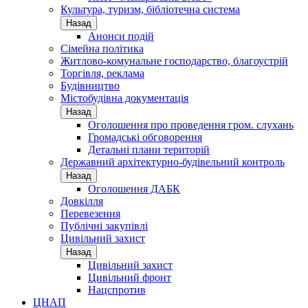
Культура, туризм, бібліотечна система
Назад
Анонси подій
Сімейна політика
Житлово-комунальне господарство, благоустрій
Торгівля, реклама
Будівництво
Містобудівна документація
Назад
Оголошення про проведення гром. слухань
Громадські обговорення
Детальні плани територій
Державний архітектурно-будівельний контроль
Назад
Оголошення ДАБК
Довкілля
Перевезення
Публічні закупівлі
Цивільний захист
Назад
Цивільний захист
Цивільний фронт
Нацспротив
ЦНАП