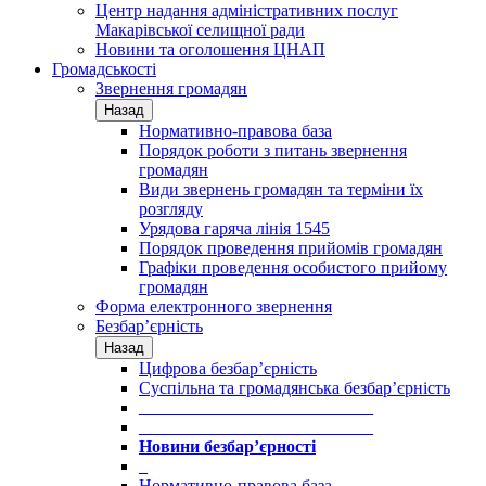
Центр надання адміністративних послуг
Макарівської селищної ради
Новини та оголошення ЦНАП
Громадськості
Звернення громадян
Назад
Нормативно-правова база
Порядок роботи з питань звернення
громадян
Види звернень громадян та терміни їх
розгляду
Урядова гаряча лінія 1545
Порядок проведення прийомів громадян
Графіки проведення особистого прийому
громадян
Форма електронного звернення
Безбар’єрність
Назад
Цифрова безбар’єрність
Суспільна та громадянська безбар’єрність
___________________________
___________________________
Новини безбар’єрності
_
Нормативно-правова база