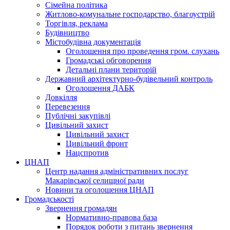
Сімейна політика
Житлово-комунальне господарство, благоустрій
Торгівля, реклама
Будівництво
Містобудівна документація
Оголошення про проведення гром. слухань
Громадські обговорення
Детальні плани територій
Державний архітектурно-будівельний контроль
Оголошення ДАБК
Довкілля
Перевезення
Публічні закупівлі
Цивільний захист
Цивільний захист
Цивільний фронт
Нацспротив
ЦНАП
Центр надання адміністративних послуг
Макарівської селищної ради
Новини та оголошення ЦНАП
Громадськості
Звернення громадян
Нормативно-правова база
Порядок роботи з питань звернення