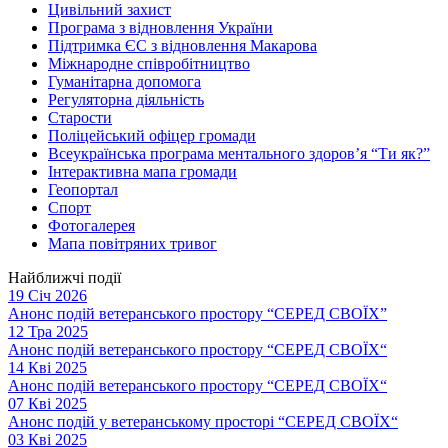
Цивільний захист
Програма з відновлення України
Підтримка ЄС з відновлення Макарова
Міжнародне співробітництво
Гуманітарна допомога
Регуляторна діяльність
Старости
Поліцейський офіцер громади
Всеукраїнська програма ментального здоров’я “Ти як?”
Інтерактивна мапа громади
Геопортал
Спорт
Фотогалерея
Мапа повітряних тривог
Найближчі події
19 Січ 2026
Анонс подій ветеранського простору “СЕРЕД СВОЇХ”
12 Тра 2025
Анонс подій ветеранського простору “СЕРЕД СВОЇХ“
14 Кві 2025
Анонс подій ветеранського простору “СЕРЕД СВОЇХ“
07 Кві 2025
Анонс подій у ветеранському просторі “СЕРЕД СВОЇХ“
03 Кві 2025