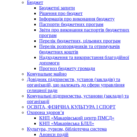
Бюджет
Бюджетні запити
Рішення про бюджет
Інформація про виконання бюджету
Паспорти бюджетних програм
Звіти про виконання паспортів бюджетних
програм
Перелік бюджетних, цільових програм
Перелік розпорядників та отримувачів
бюджетних коштів
Надходження та використання благодійної
допомоги
Прогноз бюджету громади
Комунальне майно
Довідник підприємств, установ (закладів) та
організацій, що належать до сфери управління
селищної ради
Комунальні підприємства, установи (заклади) та
організації
ОСВІТА, ФІЗИЧНА КУЛЬТУРА І СПОРТ
Охорона здоров’я
КНП «Макарівський центр ПМСД»
КНП «Макарівська БЛІЛ»
Культура, туризм, бібліотечна система
Анонси подій