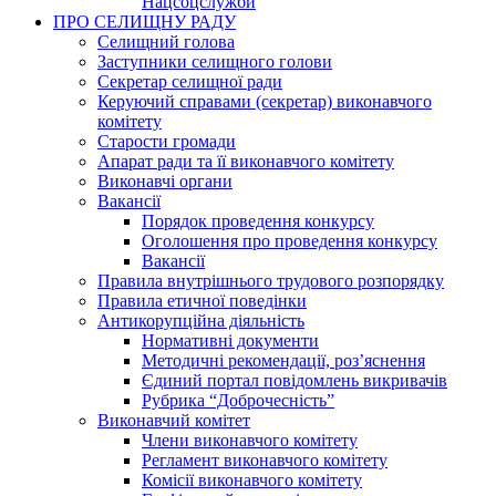
Нацсоцслужби
ПРО СЕЛИЩНУ РАДУ
Селищний голова
Заступники селищного голови
Секретар селищної ради
Керуючий справами (секретар) виконавчого
комітету
Старости громади
Апарат ради та її виконавчого комітету
Виконавчі органи
Вакансії
Порядок проведення конкурсу
Оголошення про проведення конкурсу
Вакансії
Правила внутрішнього трудового розпорядку
Правила етичної поведінки
Антикорупційна діяльність
Нормативні документи
Методичні рекомендації, роз’яснення
Єдиний портал повідомлень викривачів
Рубрика “Доброчесність”
Виконавчий комітет
Члени виконавчого комітету
Регламент виконавчого комітету
Комісії виконавчого комітету