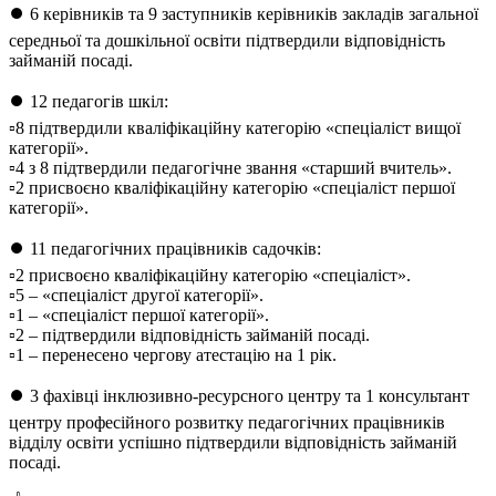
⏺ 6 керівників та 9 заступників керівників закладів загальної
середньої та дошкільної освіти підтвердили відповідність
займаній посаді.
⏺ 12 педагогів шкіл:
▫️8 підтвердили кваліфікаційну категорію «спеціаліст вищої
категорії».
▫️4 з 8 підтвердили педагогічне звання «старший вчитель».
▫️2 присвоєно кваліфікаційну категорію «спеціаліст першої
категорії».
⏺ 11 педагогічних працівників садочків:
▫️2 присвоєно кваліфікаційну категорію «спеціаліст».
▫️5 – «спеціаліст другої категорії».
▫️1 – «спеціаліст першої категорії».
▫️2 – підтвердили відповідність займаній посаді.
▫️1 – перенесено чергову атестацію на 1 рік.
⏺ 3 фахівці інклюзивно-ресурсного центру та 1 консультант
центру професійного розвитку педагогічних працівників
відділу освіти успішно підтвердили відповідність займаній
посаді.