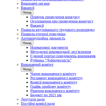
Виконавчі органи
Вакансії
Назад
Порядок проведення конкурсу
Оголошення про проведення конкурсу
Вакансії
Правила внутрішнього трудового розпорядку
Правила етичної поведінки
Антикорупційна діяльність
Назад
Нормативні документи
Методичні рекомендації, роз’яснення
Єдиний портал повідомлень викривачів
Рубрика “Доброчесність”
Виконавчий комітет
Назад
Члени виконавчого комітету
Регламент виконавчого комітету
Комісії виконавчого комітету
Графік прийому комітету
Рішення виконавчого комітету
Бюджет на 2021 рік
Депутати ради
Постійні комісії ради