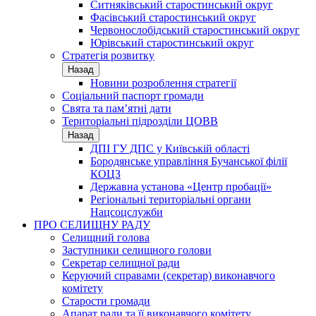
Ситняківський старостинський округ
Фасівський старостинський округ
Червонослобідський старостинський округ
Юрівський старостинський округ
Стратегія розвитку
Назад
Новини розроблення стратегії
Соціальний паспорт громади
Свята та пам’ятні дати
Територіальні підрозділи ЦОВВ
Назад
ДПІ ГУ ДПС у Київській області
Бородянське управління Бучанської філії
КОЦЗ
Державна установа «Центр пробації»
Регіональні територіальні органи
Нацсоцслужби
ПРО СЕЛИЩНУ РАДУ
Селищний голова
Заступники селищного голови
Секретар селищної ради
Керуючий справами (секретар) виконавчого
комітету
Старости громади
Апарат ради та її виконавчого комітету