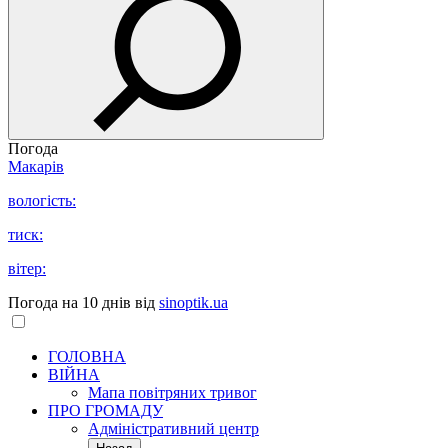
Погода
Макарів
вологість:
тиск:
вітер:
Погода на 10 днів від
sinoptik.ua
ГОЛОВНА
ВІЙНА
Мапа повітряних тривог
ПРО ГРОМАДУ
Aдміністративний центр