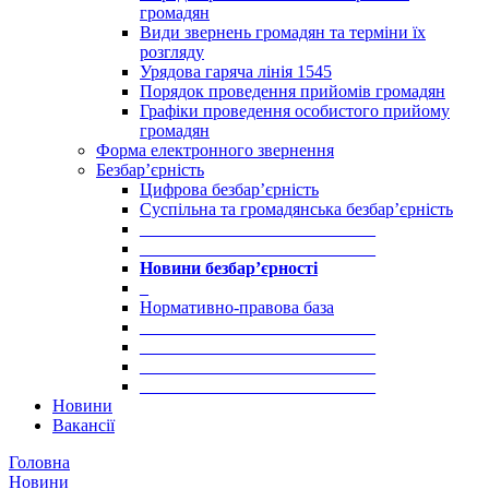
громадян
Види звернень громадян та терміни їх
розгляду
Урядова гаряча лінія 1545
Порядок проведення прийомів громадян
Графіки проведення особистого прийому
громадян
Форма електронного звернення
Безбар’єрність
Цифрова безбар’єрність
Суспільна та громадянська безбар’єрність
___________________________
___________________________
Новини безбар’єрності
_
Нормативно-правова база
___________________________
___________________________
___________________________
___________________________
Новини
Вакансії
Головна
Новини