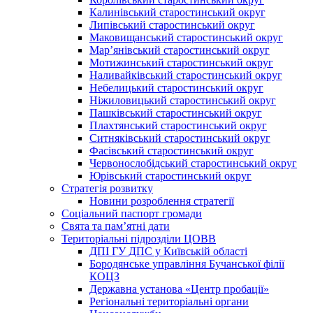
Калинівський старостинський округ
Липівський старостинський округ
Маковищанський старостинський округ
Мар’янівський старостинський округ
Мотижинський старостинський округ
Наливайківський старостинський округ
Небелицький старостинський округ
Ніжиловицький старостинський округ
Пашківський старостинський округ
Плахтянський старостинський округ
Ситняківський старостинський округ
Фасівський старостинський округ
Червонослобідський старостинський округ
Юрівський старостинський округ
Стратегія розвитку
Новини розроблення стратегії
Соціальний паспорт громади
Свята та пам’ятні дати
Територіальні підрозділи ЦОВВ
ДПІ ГУ ДПС у Київській області
Бородянське управління Бучанської філії
КОЦЗ
Державна установа «Центр пробації»
Регіональні територіальні органи