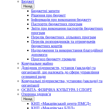
Бюджет
Назад
Бюджетні запити
Рішення про бюджет
Інформація про виконання бюджету
Паспорти бюджетних програм
Звіти про виконання паспортів бюджетних
програм
Перелік бюджетних, цільових програм
Перелік розпорядників та отримувачів
бюджетних коштів
Надходження та використання благодійної
допомоги
Прогноз бюджету громади
Комунальне майно
Довідник підприємств, установ (закладів) та
організацій, що належать до сфери управління
селищної ради
Комунальні підприємства, установи (заклади) та
організації
ОСВІТА, ФІЗИЧНА КУЛЬТУРА І СПОРТ
Охорона здоров’я
Назад
КНП «Макарівський центр ПМСД»
КНП «Макарівська БЛІЛ»