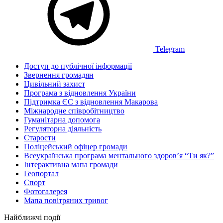
Telegram
Доступ до публічної інформації
Звернення громадян
Цивільний захист
Програма з відновлення України
Підтримка ЄС з відновлення Макарова
Міжнародне співробітництво
Гуманітарна допомога
Регуляторна діяльність
Старости
Поліцейський офіцер громади
Всеукраїнська програма ментального здоров’я “Ти як?”
Інтерактивна мапа громади
Геопортал
Спорт
Фотогалерея
Мапа повітряних тривог
Найближчі події