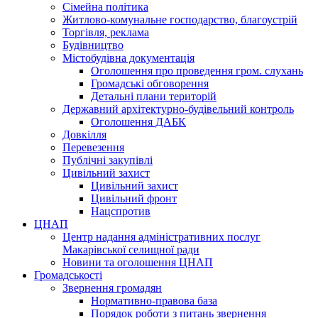
Сімейна політика
Житлово-комунальне господарство, благоустрій
Торгівля, реклама
Будівництво
Містобудівна документація
Оголошення про проведення гром. слухань
Громадські обговорення
Детальні плани територій
Державний архітектурно-будівельний контроль
Оголошення ДАБК
Довкілля
Перевезення
Публічні закупівлі
Цивільний захист
Цивільний захист
Цивільний фронт
Нацспротив
ЦНАП
Центр надання адміністративних послуг
Макарівської селищної ради
Новини та оголошення ЦНАП
Громадськості
Звернення громадян
Нормативно-правова база
Порядок роботи з питань звернення