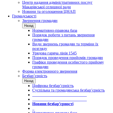
Центр надання адміністративних послуг
Макарівської селищної ради
Новини та оголошення ЦНАП
Громадськості
Звернення громадян
Назад
Нормативно-правова база
Порядок роботи з питань звернення
громадян
Види звернень громадян та терміни їх
розгляду
Урядова гаряча лінія 1545
Порядок проведення прийомів громадян
Графіки проведення особистого прийому
громадян
Форма електронного звернення
Безбар’єрність
Назад
Цифрова безбар’єрність
Суспільна та громадянська безбар’єрність
___________________________
___________________________
Новини безбар’єрності
_
Нормативно-правова база