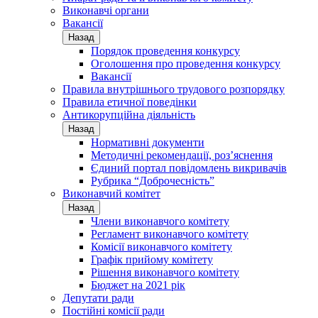
Виконавчі органи
Вакансії
Назад
Порядок проведення конкурсу
Оголошення про проведення конкурсу
Вакансії
Правила внутрішнього трудового розпорядку
Правила етичної поведінки
Антикорупційна діяльність
Назад
Нормативні документи
Методичні рекомендації, роз’яснення
Єдиний портал повідомлень викривачів
Рубрика “Доброчесність”
Виконавчий комітет
Назад
Члени виконавчого комітету
Регламент виконавчого комітету
Комісії виконавчого комітету
Графік прийому комітету
Рішення виконавчого комітету
Бюджет на 2021 рік
Депутати ради
Постійні комісії ради