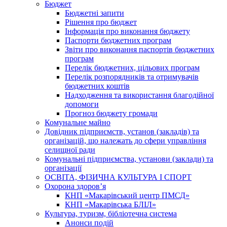
Бюджет
Бюджетні запити
Рішення про бюджет
Інформація про виконання бюджету
Паспорти бюджетних програм
Звіти про виконання паспортів бюджетних
програм
Перелік бюджетних, цільових програм
Перелік розпорядників та отримувачів
бюджетних коштів
Надходження та використання благодійної
допомоги
Прогноз бюджету громади
Комунальне майно
Довідник підприємств, установ (закладів) та
організацій, що належать до сфери управління
селищної ради
Комунальні підприємства, установи (заклади) та
організації
ОСВІТА, ФІЗИЧНА КУЛЬТУРА І СПОРТ
Охорона здоров’я
КНП «Макарівський центр ПМСД»
КНП «Макарівська БЛІЛ»
Культура, туризм, бібліотечна система
Анонси подій