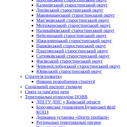
Калинівський старостинський округ
Липівський старостинський округ
Маковищанський старостинський округ
Мар’янівський старостинський округ
Мотижинський старостинський округ
Наливайківський старостинський округ
Небелицький старостинський округ
Ніжиловицький старостинський округ
Пашківський старостинський округ
Плахтянський старостинський округ
Ситняківський старостинський округ
Фасівський старостинський округ
Червонослобідський старостинський округ
Юрівський старостинський округ
Стратегія розвитку
Новини розроблення стратегії
Соціальний паспорт громади
Свята та пам’ятні дати
Територіальні підрозділи ЦОВВ
ДПІ ГУ ДПС у Київській області
Бородянське управління Бучанської філії
КОЦЗ
Державна установа «Центр пробації»
Регіональні територіальні органи