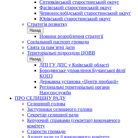
Ситняківський старостинський округ
Фасівський старостинський округ
Червонослобідський старостинський округ
Юрівський старостинський округ
Стратегія розвитку
Назад
Новини розроблення стратегії
Соціальний паспорт громади
Свята та пам’ятні дати
Територіальні підрозділи ЦОВВ
Назад
ДПІ ГУ ДПС у Київській області
Бородянське управління Бучанської філії
КОЦЗ
Державна установа «Центр пробації»
Регіональні територіальні органи
Нацсоцслужби
ПРО СЕЛИЩНУ РАДУ
Селищний голова
Заступники селищного голови
Секретар селищної ради
Керуючий справами (секретар) виконавчого
комітету
Старости громади
Апарат ради та її виконавчого комітету