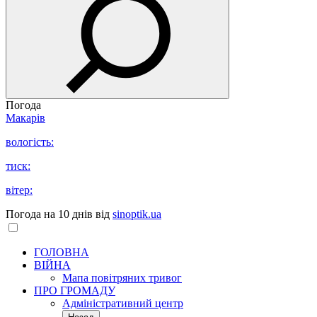
Погода
Макарів
вологість:
тиск:
вітер:
Погода на 10 днів від
sinoptik.ua
ГОЛОВНА
ВІЙНА
Мапа повітряних тривог
ПРО ГРОМАДУ
Aдміністративний центр