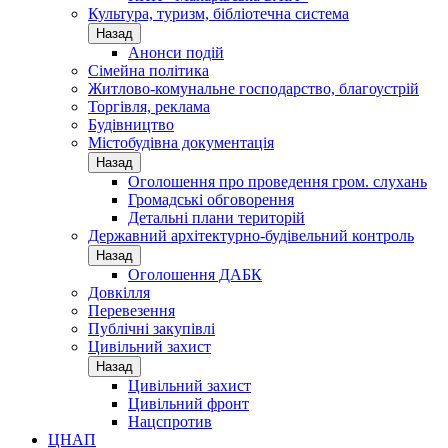
Культура, туризм, бібліотечна система
Назад
Анонси подій
Сімейна політика
Житлово-комунальне господарство, благоустрій
Торгівля, реклама
Будівництво
Містобудівна документація
Назад
Оголошення про проведення гром. слухань
Громадські обговорення
Детальні плани територій
Державний архітектурно-будівельний контроль
Назад
Оголошення ДАБК
Довкілля
Перевезення
Публічні закупівлі
Цивільний захист
Назад
Цивільний захист
Цивільний фронт
Нацспротив
ЦНАП