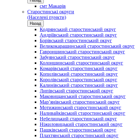
Назад
смт Макарів
Старостинські округи
(Населені пункти)
Назад
Кодрянський старостинський округ
Андріївський старостинський округ
Борівський старостинський округ
Великокарашинський старостинський округ
Гавронщинський старостинський округ
Забуянський старостинський округ
Колонщинський старостинський округ
Комарівський старостинський округ
Копилівський старостинський округ
Королівський старостинський округ
Калинівський старостинський округ
Липівський старостинський округ
Маковищанський старостинський округ
Мар’янівський старостинський округ
Мотижинський старостинський округ
Наливайківський старостинський округ
Небелицький старостинський округ
Ніжиловицький старостинський округ
Пашківський старостинський округ
Плахтянський старостинський округ