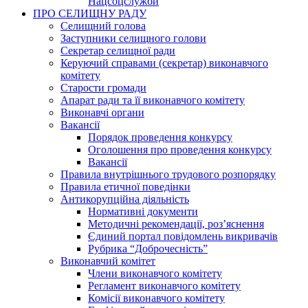
Нацсоцслужби
ПРО СЕЛИЩНУ РАДУ
Селищний голова
Заступники селищного голови
Секретар селищної ради
Керуючий справами (секретар) виконавчого
комітету
Старости громади
Апарат ради та її виконавчого комітету
Виконавчі органи
Вакансії
Порядок проведення конкурсу
Оголошення про проведення конкурсу
Вакансії
Правила внутрішнього трудового розпорядку
Правила етичної поведінки
Антикорупційна діяльність
Нормативні документи
Методичні рекомендації, роз’яснення
Єдиний портал повідомлень викривачів
Рубрика “Доброчесність”
Виконавчий комітет
Члени виконавчого комітету
Регламент виконавчого комітету
Комісії виконавчого комітету