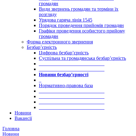
громадян
Види звернень громадян та терміни їх
розгляду
Урядова гаряча лінія 1545
Порядок проведення прийомів громадян
Графіки проведення особистого прийому
громадян
Форма електронного звернення
Безбар’єрність
Цифрова безбар’єрність
Суспільна та громадянська безбар’єрність
___________________________
___________________________
Новини безбар’єрності
_
Нормативно-правова база
___________________________
___________________________
___________________________
___________________________
Новини
Вакансії
Головна
Новини