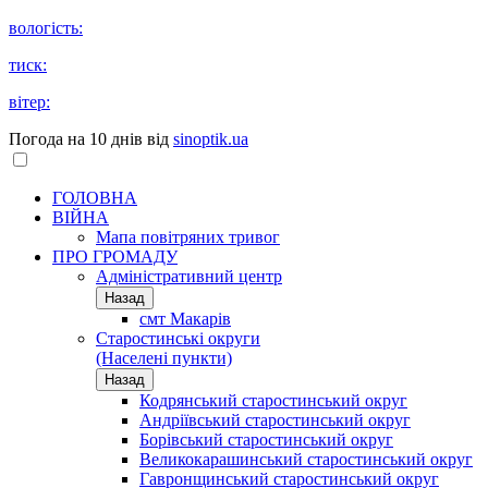
вологість:
тиск:
вітер:
Погода на 10 днів від
sinoptik.ua
ГОЛОВНА
ВІЙНА
Мапа повітряних тривог
ПРО ГРОМАДУ
Aдміністративний центр
Назад
смт Макарів
Старостинські округи
(Населені пункти)
Назад
Кодрянський старостинський округ
Андріївський старостинський округ
Борівський старостинський округ
Великокарашинський старостинський округ
Гавронщинський старостинський округ