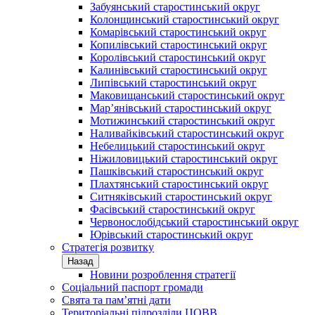
Забуянський старостинський округ
Колонщинський старостинський округ
Комарівський старостинський округ
Копилівський старостинський округ
Королівський старостинський округ
Калинівський старостинський округ
Липівський старостинський округ
Маковищанський старостинський округ
Мар’янівський старостинський округ
Мотижинський старостинський округ
Наливайківський старостинський округ
Небелицький старостинський округ
Ніжиловицький старостинський округ
Пашківський старостинський округ
Плахтянський старостинський округ
Ситняківський старостинський округ
Фасівський старостинський округ
Червонослобідський старостинський округ
Юрівський старостинський округ
Стратегія розвитку
Назад
Новини розроблення стратегії
Соціальний паспорт громади
Свята та пам’ятні дати
Територіальні підрозділи ЦОВВ