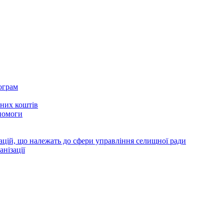
ограм
тних коштів
помоги
зацій, що належать до сфери управління селищної ради
анізації