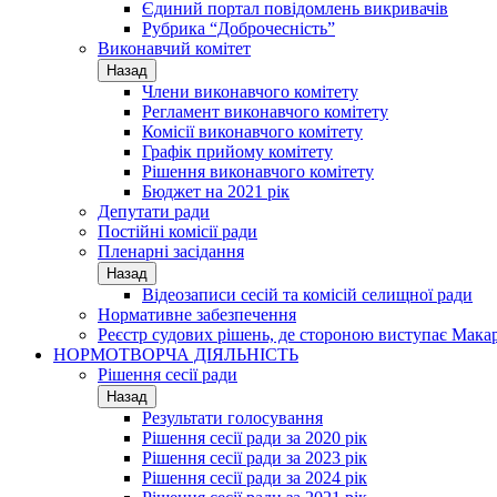
Єдиний портал повідомлень викривачів
Рубрика “Доброчесність”
Виконавчий комітет
Назад
Члени виконавчого комітету
Регламент виконавчого комітету
Комісії виконавчого комітету
Графік прийому комітету
Рішення виконавчого комітету
Бюджет на 2021 рік
Депутати ради
Постійні комісії ради
Пленарні засідання
Назад
Відеозаписи сесій та комісій селищної ради
Нормативне забезпечення
Реєстр судових рішень, де стороною виступає Мака
НОРМОТВОРЧА ДІЯЛЬНІСТЬ
Рішення сесії ради
Назад
Результати голосування
Рішення сесії ради за 2020 рік
Рішення сесії ради за 2023 рік
Рішення сесії ради за 2024 рік