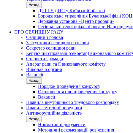
Назад
ДПІ ГУ ДПС у Київській області
Бородянське управління Бучанської філії КОЦ
Державна установа «Центр пробації»
Регіональні територіальні органи Нацсоцслу
ПРО СЕЛИЩНУ РАДУ
Селищний голова
Заступники селищного голови
Секретар селищної ради
Керуючий справами (секретар) виконавчого комітет
Старости громади
Апарат ради та її виконавчого комітету
Виконавчі органи
Вакансії
Назад
Порядок проведення конкурсу
Оголошення про проведення конкурсу
Вакансії
Правила внутрішнього трудового розпорядку
Правила етичної поведінки
Антикорупційна діяльність
Назад
Нормативні документи
Методичні рекомендації, роз’яснення