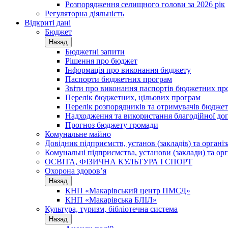
Розпорядження селищного голови за 2026 рік
Регуляторна діяльність
Відкриті дані
Бюджет
Назад
Бюджетні запити
Рішення про бюджет
Інформація про виконання бюджету
Паспорти бюджетних програм
Звіти про виконання паспортів бюджетних пр
Перелік бюджетних, цільових програм
Перелік розпорядників та отримувачів бюдже
Надходження та використання благодійної до
Прогноз бюджету громади
Комунальне майно
Довідник підприємств, установ (закладів) та органі
Комунальні підприємства, установи (заклади) та орг
ОСВІТА, ФІЗИЧНА КУЛЬТУРА І СПОРТ
Охорона здоров’я
Назад
КНП «Макарівський центр ПМСД»
КНП «Макарівська БЛІЛ»
Культура, туризм, бібліотечна система
Назад