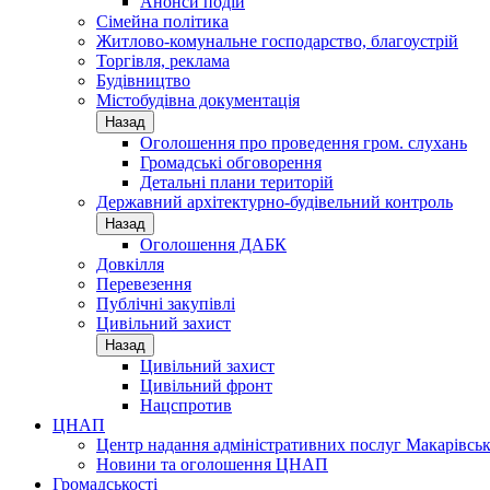
Анонси подій
Сімейна політика
Житлово-комунальне господарство, благоустрій
Торгівля, реклама
Будівництво
Містобудівна документація
Назад
Оголошення про проведення гром. слухань
Громадські обговорення
Детальні плани територій
Державний архітектурно-будівельний контроль
Назад
Оголошення ДАБК
Довкілля
Перевезення
Публічні закупівлі
Цивільний захист
Назад
Цивільний захист
Цивільний фронт
Нацспротив
ЦНАП
Центр надання адміністративних послуг Макарівськ
Новини та оголошення ЦНАП
Громадськості