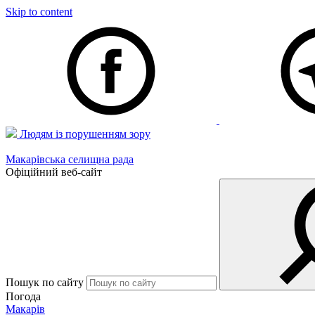
Skip to content
Людям із порушенням зору
Макарівська селищна рада
Офіційний веб-сайт
Пошук по сайту
Погода
Макарів