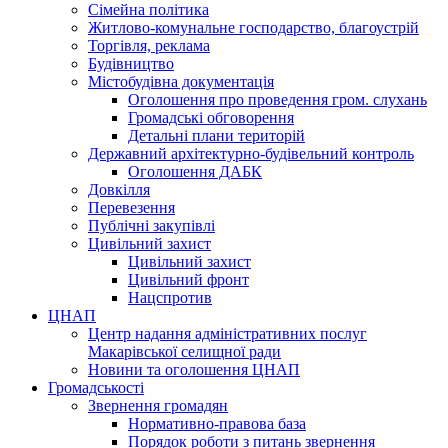
Сімейна політика
Житлово-комунальне господарство, благоустрій
Торгівля, реклама
Будівництво
Містобудівна документація
Оголошення про проведення гром. слухань
Громадські обговорення
Детальні плани територій
Державний архітектурно-будівельний контроль
Оголошення ДАБК
Довкілля
Перевезення
Публічні закупівлі
Цивільний захист
Цивільний захист
Цивільний фронт
Нацспротив
ЦНАП
Центр надання адміністративних послуг
Макарівської селищної ради
Новини та оголошення ЦНАП
Громадськості
Звернення громадян
Нормативно-правова база
Порядок роботи з питань звернення