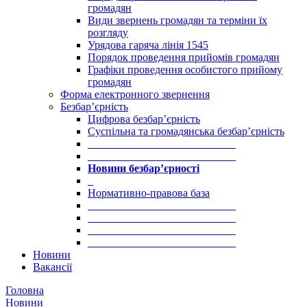
громадян
Види звернень громадян та терміни їх
розгляду
Урядова гаряча лінія 1545
Порядок проведення прийомів громадян
Графіки проведення особистого прийому
громадян
Форма електронного звернення
Безбар’єрність
Цифрова безбар’єрність
Суспільна та громадянська безбар’єрність
___________________________
___________________________
Новини безбар’єрності
_
Нормативно-правова база
___________________________
___________________________
___________________________
___________________________
Новини
Вакансії
Головна
Новини