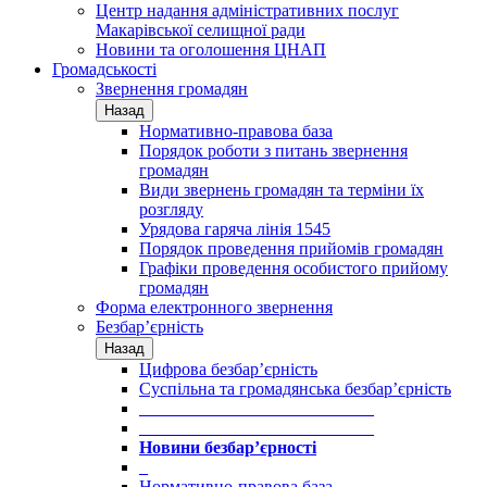
Центр надання адміністративних послуг
Макарівської селищної ради
Новини та оголошення ЦНАП
Громадськості
Звернення громадян
Назад
Нормативно-правова база
Порядок роботи з питань звернення
громадян
Види звернень громадян та терміни їх
розгляду
Урядова гаряча лінія 1545
Порядок проведення прийомів громадян
Графіки проведення особистого прийому
громадян
Форма електронного звернення
Безбар’єрність
Назад
Цифрова безбар’єрність
Суспільна та громадянська безбар’єрність
___________________________
___________________________
Новини безбар’єрності
_
Нормативно-правова база