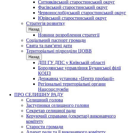
Ситняківський старостинський округ
Фасівський старостинський округ
Червонослобідський старостинський округ
Юрівський старостинський округ
Стратегія розвитку
Назад
Новини розроблення стратегії
Соціальний паспорт громади
Свята та пам’ятні дати
Територіальні підрозділи ЦОВВ
Назад
ДПІ ГУ ДПС у Київській області
Бородянське управління Бучанської філії
КОЦЗ
Державна установа «Центр пробації»
Регіональні територіальні органи
Нацсоцслужби
ПРО СЕЛИЩНУ РАДУ
Селищний голова
Заступники селищного голови
Секретар селищної ради
Керуючий справами (секретар) виконавчого
комітету
Старости громади
Апарат ради та її виконавчого комітету