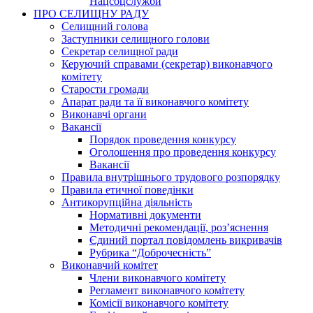
Нацсоцслужби
ПРО СЕЛИЩНУ РАДУ
Селищний голова
Заступники селищного голови
Секретар селищної ради
Керуючий справами (секретар) виконавчого
комітету
Старости громади
Апарат ради та її виконавчого комітету
Виконавчі органи
Вакансії
Порядок проведення конкурсу
Оголошення про проведення конкурсу
Вакансії
Правила внутрішнього трудового розпорядку
Правила етичної поведінки
Антикорупційна діяльність
Нормативні документи
Методичні рекомендації, роз’яснення
Єдиний портал повідомлень викривачів
Рубрика “Доброчесність”
Виконавчий комітет
Члени виконавчого комітету
Регламент виконавчого комітету
Комісії виконавчого комітету