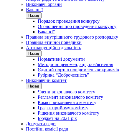
Виконавчі органи
Вакансії
Назад
Порядок проведення конкурсу
Оголошення про проведення конкурсу
Вакансії
Правила внутрішнього трудового розпорядку
Правила етичної поведінки
Антикорупційна діяльність
Назад
Нормативні документи
Методичні рекомендації, роз’яснення
Єдиний портал повідомлень викривачів
Рубрика “Доброчесність”
Виконавчий комітет
Назад
Члени виконавчого комітету
Регламент виконавчого комітету
Комісії виконавчого комітету
Графік прийому комітету
Рішення виконавчого комітету
Бюджет на 2021 рік
Депутати ради
Постійні комісії ради