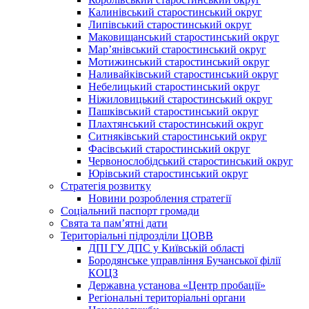
Калинівський старостинський округ
Липівський старостинський округ
Маковищанський старостинський округ
Мар’янівський старостинський округ
Мотижинський старостинський округ
Наливайківський старостинський округ
Небелицький старостинський округ
Ніжиловицький старостинський округ
Пашківський старостинський округ
Плахтянський старостинський округ
Ситняківський старостинський округ
Фасівський старостинський округ
Червонослобідський старостинський округ
Юрівський старостинський округ
Стратегія розвитку
Новини розроблення стратегії
Соціальний паспорт громади
Свята та пам’ятні дати
Територіальні підрозділи ЦОВВ
ДПІ ГУ ДПС у Київській області
Бородянське управління Бучанської філії
КОЦЗ
Державна установа «Центр пробації»
Регіональні територіальні органи