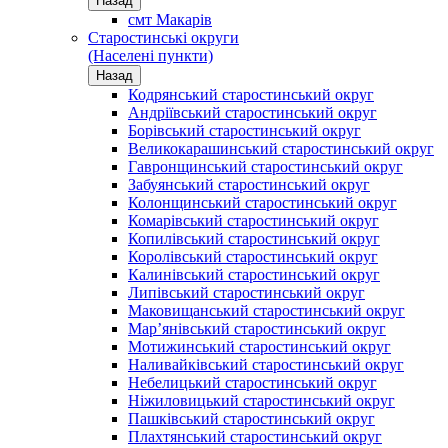
Назад
смт Макарів
Старостинські округи
(Населені пункти)
Назад
Кодрянський старостинський округ
Андріївський старостинський округ
Борівський старостинський округ
Великокарашинський старостинський округ
Гавронщинський старостинський округ
Забуянський старостинський округ
Колонщинський старостинський округ
Комарівський старостинський округ
Копилівський старостинський округ
Королівський старостинський округ
Калинівський старостинський округ
Липівський старостинський округ
Маковищанський старостинський округ
Мар’янівський старостинський округ
Мотижинський старостинський округ
Наливайківський старостинський округ
Небелицький старостинський округ
Ніжиловицький старостинський округ
Пашківський старостинський округ
Плахтянський старостинський округ