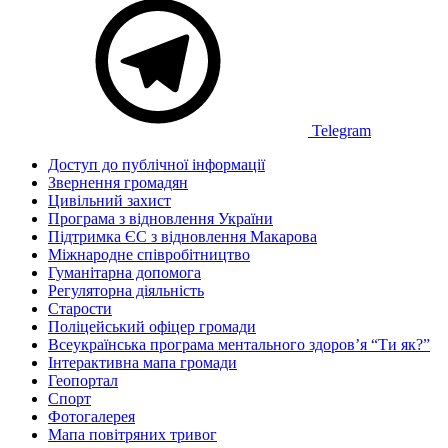
Telegram
Доступ до публічної інформації
Звернення громадян
Цивільний захист
Програма з відновлення України
Підтримка ЄС з відновлення Макарова
Міжнародне співробітництво
Гуманітарна допомога
Регуляторна діяльність
Старости
Поліцейський офіцер громади
Всеукраїнська програма ментального здоров’я “Ти як?”
Інтерактивна мапа громади
Геопортал
Спорт
Фотогалерея
Мапа повітряних тривог