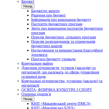
Бюджет
Назад
Бюджетні запити
Рішення про бюджет
Інформація про виконання бюджету
Паспорти бюджетних програм
Звіти про виконання паспортів бюджетних
програм
Перелік бюджетних, цільових програм
Перелік розпорядників та отримувачів
бюджетних коштів
Надходження та використання благодійної
допомоги
Прогноз бюджету громади
Комунальне майно
Довідник підприємств, установ (закладів) та
організацій, що належать до сфери управління
селищної ради
Комунальні підприємства, установи (заклади) та
організації
ОСВІТА, ФІЗИЧНА КУЛЬТУРА І СПОРТ
Охорона здоров’я
Назад
КНП «Макарівський центр ПМСД»
КНП «Макарівська БЛІЛ»