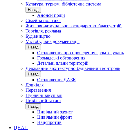
Культура, туризм, бібліотечна система
Назад
Анонси подій
Сімейна політика
Житлово-комунальне господарство, благоустрій
Торгівля, реклама
Будівництво
Містобудівна документація
Назад
Оголошення про проведення гром. слухань
Громадські обговорення
Детальні плани територій
Державний архітектурно-будівельний контроль
Назад
Оголошення ДАБК
Довкілля
Перевезення
Публічні закупівлі
Цивільний захист
Назад
Цивільний захист
Цивільний фронт
Нацспротив
ЦНАП