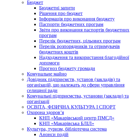
Бюджет
Бюджетні запити
Рішення про бюджет
Інформація про виконання бюджету
Паспорти бюджетних програм
Звіти про виконання паспортів бюджетних
програм
Перелік бюджетних, цільових програм
Перелік розпорядників та отримувачів
бюджетних коштів
Надходження та використання благодійної
допомоги
Прогноз бюджету громади
Комунальне майно
Довідник підприємств, установ (закладів) та
організацій, що належать до сфери управління
селищної ради
Комунальні підприємства, установи (заклади) та
організації
ОСВІТА, ФІЗИЧНА КУЛЬТУРА І СПОРТ
Охорона здоров’я
КНП «Макарівський центр ПМСД»
КНП «Макарівська БЛІЛ»
Культура, туризм, бібліотечна система
Анонси подій