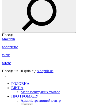
Погода
Макарів
вологість:
тиск:
вітер:
Погода на 10 днів від
sinoptik.ua
ГОЛОВНА
ВІЙНА
Мапа повітряних тривог
ПРО ГРОМАДУ
Aдміністративний центр