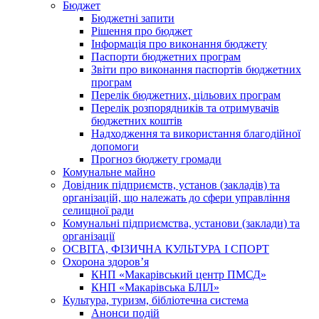
Бюджет
Бюджетні запити
Рішення про бюджет
Інформація про виконання бюджету
Паспорти бюджетних програм
Звіти про виконання паспортів бюджетних
програм
Перелік бюджетних, цільових програм
Перелік розпорядників та отримувачів
бюджетних коштів
Надходження та використання благодійної
допомоги
Прогноз бюджету громади
Комунальне майно
Довідник підприємств, установ (закладів) та
організацій, що належать до сфери управління
селищної ради
Комунальні підприємства, установи (заклади) та
організації
ОСВІТА, ФІЗИЧНА КУЛЬТУРА І СПОРТ
Охорона здоров’я
КНП «Макарівський центр ПМСД»
КНП «Макарівська БЛІЛ»
Культура, туризм, бібліотечна система
Анонси подій