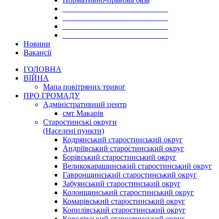
___________________________
___________________________
___________________________
___________________________
Новини
Вакансії
ГОЛОВНА
ВІЙНА
Мапа повітряних тривог
ПРО ГРОМАДУ
Aдміністративний центр
смт Макарів
Старостинські округи
(Населені пункти)
Кодрянський старостинський округ
Андріївський старостинський округ
Борівський старостинський округ
Великокарашинський старостинський округ
Гавронщинський старостинський округ
Забуянський старостинський округ
Колонщинський старостинський округ
Комарівський старостинський округ
Копилівський старостинський округ
Королівський старостинський округ