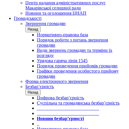
Центр надання адміністративних послуг
Макарівської селищної ради
Новини та оголошення ЦНАП
Громадськості
Звернення громадян
Назад
Нормативно-правова база
Порядок роботи з питань звернення
громадян
Види звернень громадян та терміни їх
розгляду
Урядова гаряча лінія 1545
Порядок проведення прийомів громадян
Графіки проведення особистого прийому
громадян
Форма електронного звернення
Безбар’єрність
Назад
Цифрова безбар’єрність
Суспільна та громадянська безбар’єрність
___________________________
___________________________
Новини безбар’єрності
_
Нормативно-правова база