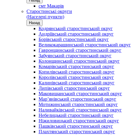
Назад
смт Макарів
Старостинські округи
(Населені пункти)
Назад
Кодрянський старостинський округ
Андріївський старостинський округ
Борівський старостинський округ
Великокарашинський старостинський округ
Гавронщинський старостинський округ
Забуянський старостинський округ
Колонщинський старостинський округ
Комарівський старостинський округ
Копилівський старостинський округ
Королівський старостинський округ
Калинівський старостинський округ
Липівський старостинський округ
Маковищанський старостинський округ
Мар’янівський старостинський округ
Мотижинський старостинський округ
Наливайківський старостинський округ
Небелицький старостинський округ
Ніжиловицький старостинський округ
Пашківський старостинський округ
Плахтянський старостинський округ