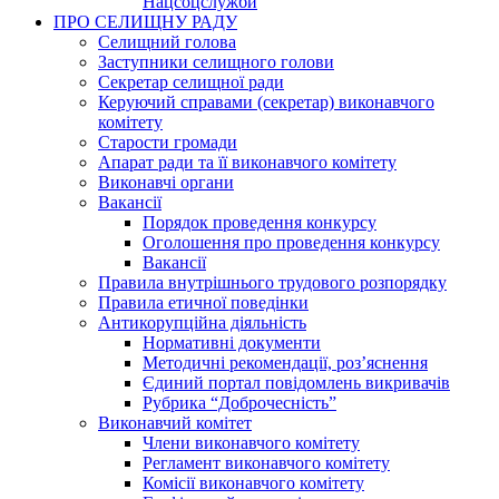
Нацсоцслужби
ПРО СЕЛИЩНУ РАДУ
Селищний голова
Заступники селищного голови
Секретар селищної ради
Керуючий справами (секретар) виконавчого
комітету
Старости громади
Апарат ради та її виконавчого комітету
Виконавчі органи
Вакансії
Порядок проведення конкурсу
Оголошення про проведення конкурсу
Вакансії
Правила внутрішнього трудового розпорядку
Правила етичної поведінки
Антикорупційна діяльність
Нормативні документи
Методичні рекомендації, роз’яснення
Єдиний портал повідомлень викривачів
Рубрика “Доброчесність”
Виконавчий комітет
Члени виконавчого комітету
Регламент виконавчого комітету
Комісії виконавчого комітету