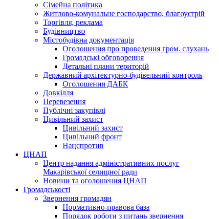
Сімейна політика
Житлово-комунальне господарство, благоустрій
Торгівля, реклама
Будівництво
Містобудівна документація
Оголошення про проведення гром. слухань
Громадські обговорення
Детальні плани територій
Державний архітектурно-будівельний контроль
Оголошення ДАБК
Довкілля
Перевезення
Публічні закупівлі
Цивільний захист
Цивільний захист
Цивільний фронт
Нацспротив
ЦНАП
Центр надання адміністративних послуг
Макарівської селищної ради
Новини та оголошення ЦНАП
Громадськості
Звернення громадян
Нормативно-правова база
Порядок роботи з питань звернення