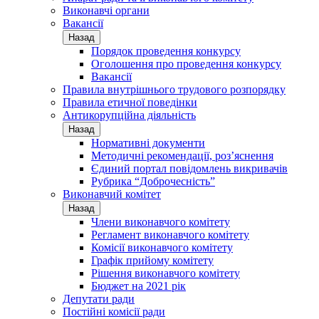
Виконавчі органи
Вакансії
Назад
Порядок проведення конкурсу
Оголошення про проведення конкурсу
Вакансії
Правила внутрішнього трудового розпорядку
Правила етичної поведінки
Антикорупційна діяльність
Назад
Нормативні документи
Методичні рекомендації, роз’яснення
Єдиний портал повідомлень викривачів
Рубрика “Доброчесність”
Виконавчий комітет
Назад
Члени виконавчого комітету
Регламент виконавчого комітету
Комісії виконавчого комітету
Графік прийому комітету
Рішення виконавчого комітету
Бюджет на 2021 рік
Депутати ради
Постійні комісії ради