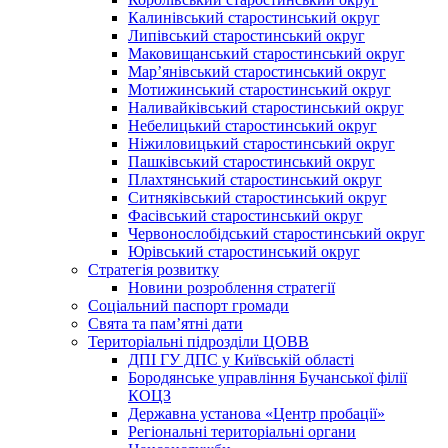
Калинівський старостинський округ
Липівський старостинський округ
Маковищанський старостинський округ
Мар’янівський старостинський округ
Мотижинський старостинський округ
Наливайківський старостинський округ
Небелицький старостинський округ
Ніжиловицький старостинський округ
Пашківський старостинський округ
Плахтянський старостинський округ
Ситняківський старостинський округ
Фасівський старостинський округ
Червонослобідський старостинський округ
Юрівський старостинський округ
Стратегія розвитку
Новини розроблення стратегії
Соціальний паспорт громади
Свята та пам’ятні дати
Територіальні підрозділи ЦОВВ
ДПІ ГУ ДПС у Київській області
Бородянське управління Бучанської філії
КОЦЗ
Державна установа «Центр пробації»
Регіональні територіальні органи