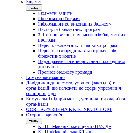
Бюджет
Назад
Бюджетні запити
Рішення про бюджет
Інформація про виконання бюджету
Паспорти бюджетних програм
Звіти про виконання паспортів бюджетних
програм
Перелік бюджетних, цільових програм
Перелік розпорядників та отримувачів
бюджетних коштів
Надходження та використання благодійної
допомоги
Прогноз бюджету громади
Комунальне майно
Довідник підприємств, установ (закладів) та
організацій, що належать до сфери управління
селищної ради
Комунальні підприємства, установи (заклади) та
організації
ОСВІТА, ФІЗИЧНА КУЛЬТУРА І СПОРТ
Охорона здоров’я
Назад
КНП «Макарівський центр ПМСД»
КНП «Макарівська БЛІЛ»