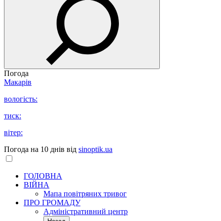
Погода
Макарів
вологість:
тиск:
вітер:
Погода на 10 днів від
sinoptik.ua
ГОЛОВНА
ВІЙНА
Мапа повітряних тривог
ПРО ГРОМАДУ
Aдміністративний центр