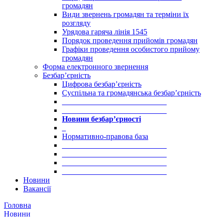
громадян
Види звернень громадян та терміни їх
розгляду
Урядова гаряча лінія 1545
Порядок проведення прийомів громадян
Графіки проведення особистого прийому
громадян
Форма електронного звернення
Безбар’єрність
Цифрова безбар’єрність
Суспільна та громадянська безбар’єрність
___________________________
___________________________
Новини безбар’єрності
_
Нормативно-правова база
___________________________
___________________________
___________________________
___________________________
Новини
Вакансії
Головна
Новини