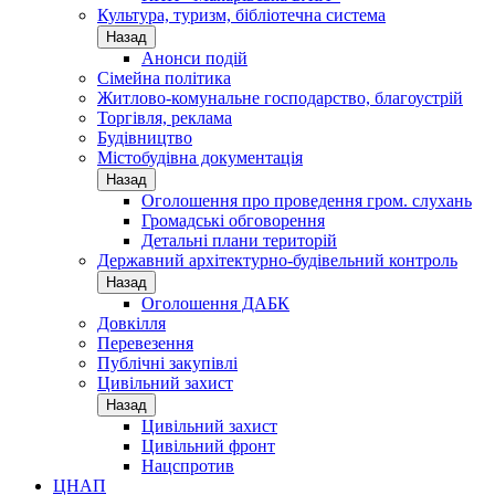
Культура, туризм, бібліотечна система
Назад
Анонси подій
Сімейна політика
Житлово-комунальне господарство, благоустрій
Торгівля, реклама
Будівництво
Містобудівна документація
Назад
Оголошення про проведення гром. слухань
Громадські обговорення
Детальні плани територій
Державний архітектурно-будівельний контроль
Назад
Оголошення ДАБК
Довкілля
Перевезення
Публічні закупівлі
Цивільний захист
Назад
Цивільний захист
Цивільний фронт
Нацспротив
ЦНАП