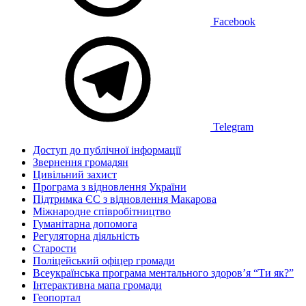
Facebook
Telegram
Доступ до публічної інформації
Звернення громадян
Цивільний захист
Програма з відновлення України
Підтримка ЄС з відновлення Макарова
Міжнародне співробітництво
Гуманітарна допомога
Регуляторна діяльність
Старости
Поліцейський офіцер громади
Всеукраїнська програма ментального здоров’я “Ти як?”
Інтерактивна мапа громади
Геопортал