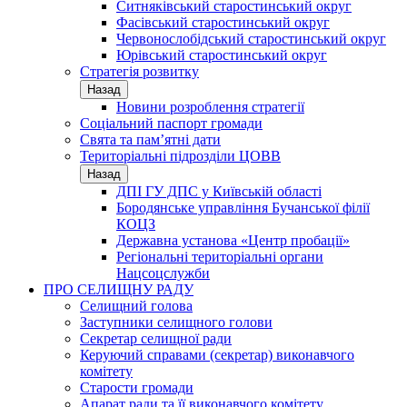
Ситняківський старостинський округ
Фасівський старостинський округ
Червонослобідський старостинський округ
Юрівський старостинський округ
Стратегія розвитку
Назад
Новини розроблення стратегії
Соціальний паспорт громади
Свята та пам’ятні дати
Територіальні підрозділи ЦОВВ
Назад
ДПІ ГУ ДПС у Київській області
Бородянське управління Бучанської філії
КОЦЗ
Державна установа «Центр пробації»
Регіональні територіальні органи
Нацсоцслужби
ПРО СЕЛИЩНУ РАДУ
Селищний голова
Заступники селищного голови
Секретар селищної ради
Керуючий справами (секретар) виконавчого
комітету
Старости громади
Апарат ради та її виконавчого комітету