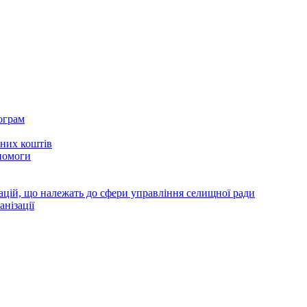
ограм
тних коштів
помоги
зацій, що належать до сфери управління селищної ради
анізації