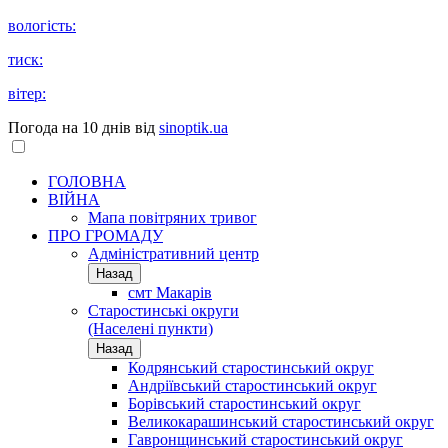
вологість:
тиск:
вітер:
Погода на 10 днів від
sinoptik.ua
ГОЛОВНА
ВІЙНА
Мапа повітряних тривог
ПРО ГРОМАДУ
Aдміністративний центр
Назад
смт Макарів
Старостинські округи
(Населені пункти)
Назад
Кодрянський старостинський округ
Андріївський старостинський округ
Борівський старостинський округ
Великокарашинський старостинський округ
Гавронщинський старостинський округ