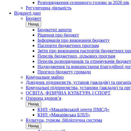
Розпорядження селищного голови за 2026 рік
Регуляторна діяльність
Відкриті дані
Бюджет
Назад
Бюджетні запити
Рішення про бюджет
Інформація про виконання бюджету
Паспорти бюджетних програм
Звіти про виконання паспортів бюджетних пр
Перелік бюджетних, цільових програм
Перелік розпорядників та отримувачів бюдже
Надходження та використання благодійної до
Прогноз бюджету громади
Комунальне майно
Довідник підприємств, установ (закладів) та органі
Комунальні підприємства, установи (заклади) та орг
ОСВІТА, ФІЗИЧНА КУЛЬТУРА І СПОРТ
Охорона здоров’я
Назад
КНП «Макарівський центр ПМСД»
КНП «Макарівська БЛІЛ»
Культура, туризм, бібліотечна система
Назад