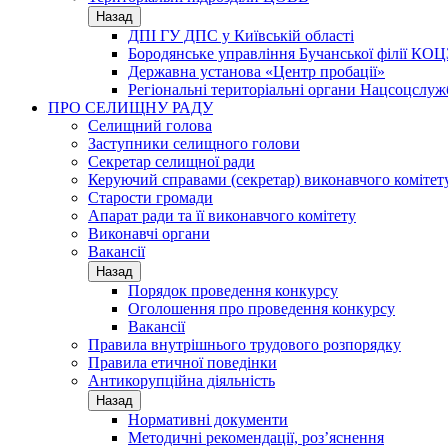
Назад
ДПІ ГУ ДПС у Київській області
Бородянське управління Бучанської філії КОЦ
Державна установа «Центр пробації»
Регіональні територіальні органи Нацсоцслу
ПРО СЕЛИЩНУ РАДУ
Селищний голова
Заступники селищного голови
Секретар селищної ради
Керуючий справами (секретар) виконавчого комітет
Старости громади
Апарат ради та її виконавчого комітету
Виконавчі органи
Вакансії
Назад
Порядок проведення конкурсу
Оголошення про проведення конкурсу
Вакансії
Правила внутрішнього трудового розпорядку
Правила етичної поведінки
Антикорупційна діяльність
Назад
Нормативні документи
Методичні рекомендації, роз’яснення