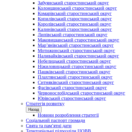
Забуянський старостинський округ
Колонщинський старостинський округ
Комарівський старостинський округ
Копилівський старостинський округ
Королівський старостинський округ
Калинівський старостинський округ
Липівський старостинський округ
Маковищанський старостинський округ
Мар’янівський старостинський округ
Мотижинський старостинський округ
Наливайківський старостинський округ
Небелицький старостинський округ
Ніжиловицький старостинський округ
Пашківський старостинський округ
Плахтянський старостинський округ
Ситняківський старостинський округ
Фасівський старостинський округ
Червонослобідський старостинський округ
Юрівський старостинський округ
Стратегія розвитку
Назад
Новини розроблення стратегії
Соціальний паспорт громади
Свята та пам’ятні дати
Територіальні підрозділи ЦОВВ