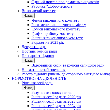
Єдиний портал повідомлень викривачів
Рубрика “Доброчесність”
Виконавчий комітет
Назад
Члени виконавчого комітету
Регламент виконавчого комітету
Комісії виконавчого комітету
Графік прийому комітету
Рішення виконавчого комітету
Бюджет на 2021 рік
Депутати ради
Постійні комісії ради
Пленарні засідання
Назад
Відеозаписи сесій та комісій селищної ради
Нормативне забезпечення
Реєстр судових рішень, де стороною виступає Мака
НОРМОТВОРЧА ДІЯЛЬНІСТЬ
Рішення сесії ради
Назад
Результати голосування
Рішення сесії ради за 2020 рік
Рішення сесії ради за 2023 рік
Рішення сесії ради за 2024 рік