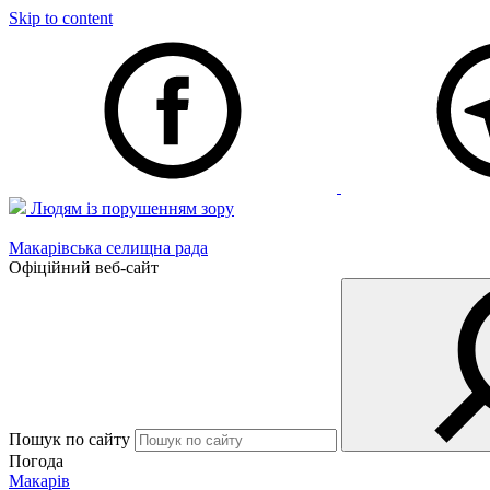
Skip to content
Людям із порушенням зору
Макарівська селищна рада
Офіційний веб-сайт
Пошук по сайту
Погода
Макарів