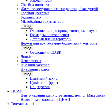
Анонси подій
Сімейна політика
Житлово-комунальне господарство, благоустрій
Торгівля, реклама
Будівництво
Містобудівна документація
Назад
Оголошення про проведення гром. слухань
Громадські обговорення
Детальні плани територій
Державний архітектурно-будівельний контроль
Назад
Оголошення ДАБК
Довкілля
Перевезення
Публічні закупівлі
Цивільний захист
Назад
Цивільний захист
Цивільний фронт
Нацспротив
ЦНАП
Центр надання адміністративних послуг Макарівськ
Новини та оголошення ЦНАП
Громадськості