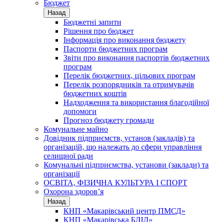
Бюджет
Назад
Бюджетні запити
Рішення про бюджет
Інформація про виконання бюджету
Паспорти бюджетних програм
Звіти про виконання паспортів бюджетних
програм
Перелік бюджетних, цільових програм
Перелік розпорядників та отримувачів
бюджетних коштів
Надходження та використання благодійної
допомоги
Прогноз бюджету громади
Комунальне майно
Довідник підприємств, установ (закладів) та
організацій, що належать до сфери управління
селищної ради
Комунальні підприємства, установи (заклади) та
організації
ОСВІТА, ФІЗИЧНА КУЛЬТУРА І СПОРТ
Охорона здоров’я
Назад
КНП «Макарівський центр ПМСД»
КНП «Макарівська БЛІЛ»