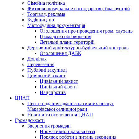
Сімейна політика
Житлово-комунальне господарство, благоустрій
Торгівля, реклама
Будівництво
Містобудівна документація
Оголошення про проведення гром. слухань
Громадські обговорення
Детальні плани територій
Державний архітектурно-будівельний контроль
Оголошення ДАБК
Довкілля
Перевезення
Публічні закупівлі
Цивільний захист
Цивільний захист
Цивільний фронт
Нацспротив
ЦНАП
Центр надання адміністративних послуг
Макарівської селищної ради
Новини та оголошення ЦНАП
Громадськості
Звернення громадян
Нормативно-правова база
Порядок роботи з питань звернення