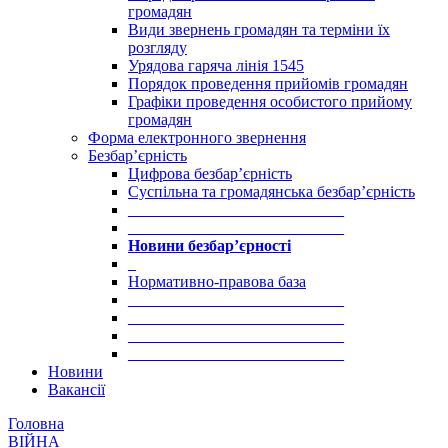
громадян
Види звернень громадян та терміни їх
розгляду
Урядова гаряча лінія 1545
Порядок проведення прийомів громадян
Графіки проведення особистого прийому
громадян
Форма електронного звернення
Безбар’єрність
Цифрова безбар’єрність
Суспільна та громадянська безбар’єрність
___________________________
___________________________
Новини безбар’єрності
_
Нормативно-правова база
___________________________
___________________________
___________________________
___________________________
Новини
Вакансії
Головна
ВІЙНА