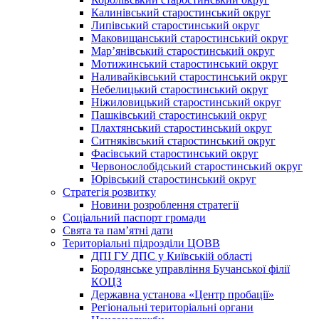
Калинівський старостинський округ
Липівський старостинський округ
Маковищанський старостинський округ
Мар’янівський старостинський округ
Мотижинський старостинський округ
Наливайківський старостинський округ
Небелицький старостинський округ
Ніжиловицький старостинський округ
Пашківський старостинський округ
Плахтянський старостинський округ
Ситняківський старостинський округ
Фасівський старостинський округ
Червонослобідський старостинський округ
Юрівський старостинський округ
Стратегія розвитку
Новини розроблення стратегії
Соціальний паспорт громади
Свята та пам’ятні дати
Територіальні підрозділи ЦОВВ
ДПІ ГУ ДПС у Київській області
Бородянське управління Бучанської філії
КОЦЗ
Державна установа «Центр пробації»
Регіональні територіальні органи