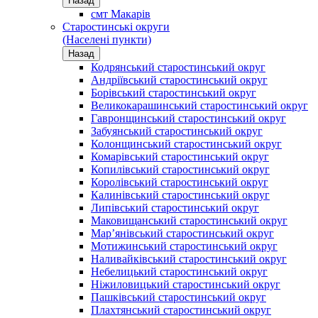
Назад
смт Макарів
Старостинські округи
(Населені пункти)
Назад
Кодрянський старостинський округ
Андріївський старостинський округ
Борівський старостинський округ
Великокарашинський старостинський округ
Гавронщинський старостинський округ
Забуянський старостинський округ
Колонщинський старостинський округ
Комарівський старостинський округ
Копилівський старостинський округ
Королівський старостинський округ
Калинівський старостинський округ
Липівський старостинський округ
Маковищанський старостинський округ
Мар’янівський старостинський округ
Мотижинський старостинський округ
Наливайківський старостинський округ
Небелицький старостинський округ
Ніжиловицький старостинський округ
Пашківський старостинський округ
Плахтянський старостинський округ