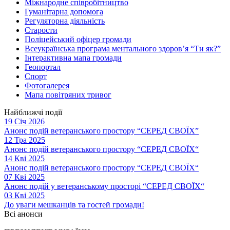
Міжнародне співробітництво
Гуманітарна допомога
Регуляторна діяльність
Старости
Поліцейський офіцер громади
Всеукраїнська програма ментального здоров’я “Ти як?”
Інтерактивна мапа громади
Геопортал
Спорт
Фотогалерея
Мапа повітряних тривог
Найближчі події
19 Січ 2026
Анонс подій ветеранського простору “СЕРЕД СВОЇХ”
12 Тра 2025
Анонс подій ветеранського простору “СЕРЕД СВОЇХ“
14 Кві 2025
Анонс подій ветеранського простору “СЕРЕД СВОЇХ“
07 Кві 2025
Анонс подій у ветеранському просторі “СЕРЕД СВОЇХ“
03 Кві 2025
До уваги мешканців та гостей громади!
Всі анонси