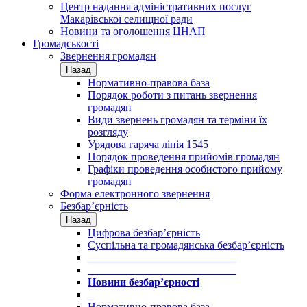
Центр надання адміністративних послуг
Макарівської селищної ради
Новини та оголошення ЦНАП
Громадськості
Звернення громадян
Назад
Нормативно-правова база
Порядок роботи з питань звернення
громадян
Види звернень громадян та терміни їх
розгляду
Урядова гаряча лінія 1545
Порядок проведення прийомів громадян
Графіки проведення особистого прийому
громадян
Форма електронного звернення
Безбар’єрність
Назад
Цифрова безбар’єрність
Суспільна та громадянська безбар’єрність
___________________________
___________________________
Новини безбар’єрності
_
Нормативно-правова база