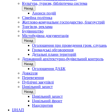
Культура, туризм, бібліотечна система
Назад
Анонси подій
Сімейна політика
Житлово-комунальне господарство, благоустрій
Торгівля, реклама
Будівництво
Містобудівна документація
Назад
Оголошення про проведення гром. слухань
Громадські обговорення
Детальні плани територій
Державний архітектурно-будівельний контроль
Назад
Оголошення ДАБК
Довкілля
Перевезення
Публічні закупівлі
Цивільний захист
Назад
Цивільний захист
Цивільний фронт
Нацспротив
ЦНАП