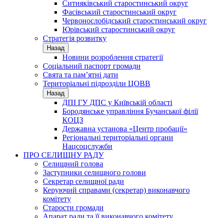
Ситняківський старостинський округ
Фасівський старостинський округ
Червонослобідський старостинський округ
Юрівський старостинський округ
Стратегія розвитку
Назад
Новини розроблення стратегії
Соціальний паспорт громади
Свята та пам’ятні дати
Територіальні підрозділи ЦОВВ
Назад
ДПІ ГУ ДПС у Київській області
Бородянське управління Бучанської філії
КОЦЗ
Державна установа «Центр пробації»
Регіональні територіальні органи
Нацсоцслужби
ПРО СЕЛИЩНУ РАДУ
Селищний голова
Заступники селищного голови
Секретар селищної ради
Керуючий справами (секретар) виконавчого
комітету
Старости громади
Апарат ради та її виконавчого комітету