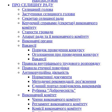
Нацсоцслужби
ПРО СЕЛИЩНУ РАДУ
Селищний голова
Заступники селищного голови
Секретар селищної ради
Керуючий справами (секретар) виконавчого
комітету
Старости громади
Апарат ради та її виконавчого комітету
Виконавчі органи
Вакансії
Порядок проведення конкурсу
Оголошення про проведення конкурсу
Вакансії
Правила внутрішнього трудового розпорядку
Правила етичної поведінки
Антикорупційна діяльність
Нормативні документи
Методичні рекомендації, роз’яснення
Єдиний портал повідомлень викривачів
Рубрика “Доброчесність”
Виконавчий комітет
Члени виконавчого комітету
Регламент виконавчого комітету
Комісії виконавчого комітету