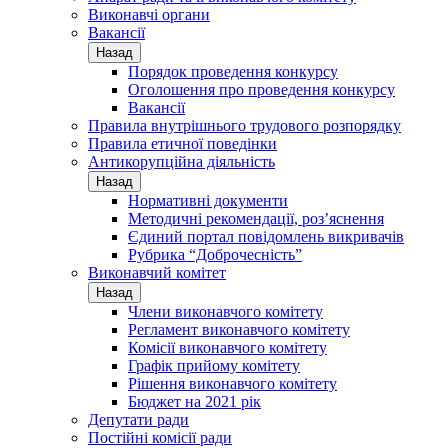
Виконавчі органи
Вакансії
Назад
Порядок проведення конкурсу
Оголошення про проведення конкурсу
Вакансії
Правила внутрішнього трудового розпорядку
Правила етичної поведінки
Антикорупційна діяльність
Назад
Нормативні документи
Методичні рекомендації, роз’яснення
Єдиний портал повідомлень викривачів
Рубрика “Доброчесність”
Виконавчий комітет
Назад
Члени виконавчого комітету
Регламент виконавчого комітету
Комісії виконавчого комітету
Графік прийому комітету
Рішення виконавчого комітету
Бюджет на 2021 рік
Депутати ради
Постійні комісії ради