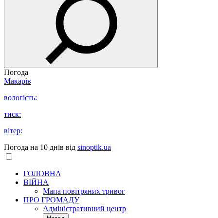
Погода
Макарів
вологість:
тиск:
вітер:
Погода на 10 днів від
sinoptik.ua
ГОЛОВНА
ВІЙНА
Мапа повітряних тривог
ПРО ГРОМАДУ
Aдміністративний центр