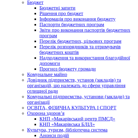
Бюджет
Бюджетні запити
Рішення про бюджет
Інформація про виконання бюджету
Паспорти бюджетних програм
Звіти про виконання паспортів бюджетних
програм
Перелік бюджетних, цільових програм
Перелік розпорядників та отримувачів
бюджетних коштів
Надходження та використання благодійної
допомоги
Прогноз бюджету громади
Комунальне майно
Довідник підприємств, установ (закладів) та
організацій, що належать до сфери управління
селищної ради
Комунальні підприємства, установи (заклади) та
організації
ОСВІТА, ФІЗИЧНА КУЛЬТУРА І СПОРТ
Охорона здоров’я
КНП «Макарівський центр ПМСД»
КНП «Макарівська БЛІЛ»
Культура, туризм, бібліотечна система
Анонси подій