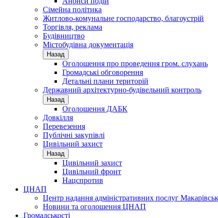
Анонси подій
Сімейна політика
Житлово-комунальне господарство, благоустрій
Торгівля, реклама
Будівництво
Містобудівна документація
Назад
Оголошення про проведення гром. слухань
Громадські обговорення
Детальні плани територій
Державний архітектурно-будівельний контроль
Назад
Оголошення ДАБК
Довкілля
Перевезення
Публічні закупівлі
Цивільний захист
Назад
Цивільний захист
Цивільний фронт
Нацспротив
ЦНАП
Центр надання адміністративних послуг Макарівськ
Новини та оголошення ЦНАП
Громадськості