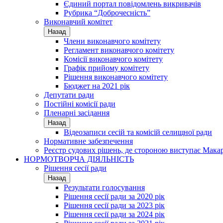
Єдиний портал повідомлень викривачів
Рубрика “Доброчесність”
Виконавчий комітет
Назад
Члени виконавчого комітету
Регламент виконавчого комітету
Комісії виконавчого комітету
Графік прийому комітету
Рішення виконавчого комітету
Бюджет на 2021 рік
Депутати ради
Постійні комісії ради
Пленарні засідання
Назад
Відеозаписи сесій та комісій селищної ради
Нормативне забезпечення
Реєстр судових рішень, де стороною виступає Мака
НОРМОТВОРЧА ДІЯЛЬНІСТЬ
Рішення сесії ради
Назад
Результати голосування
Рішення сесії ради за 2020 рік
Рішення сесії ради за 2023 рік
Рішення сесії ради за 2024 рік