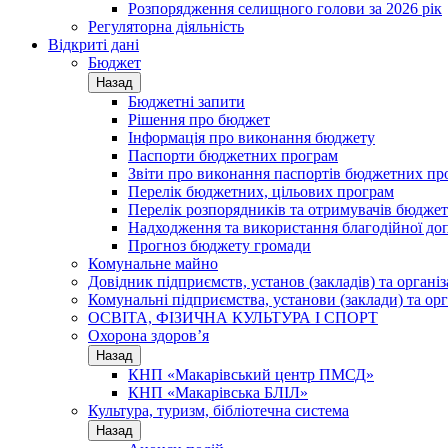
Розпорядження селищного голови за 2026 рік
Регуляторна діяльність
Відкриті дані
Бюджет
Назад
Бюджетні запити
Рішення про бюджет
Інформація про виконання бюджету
Паспорти бюджетних програм
Звіти про виконання паспортів бюджетних пр
Перелік бюджетних, цільових програм
Перелік розпорядників та отримувачів бюдже
Надходження та використання благодійної до
Прогноз бюджету громади
Комунальне майно
Довідник підприємств, установ (закладів) та органі
Комунальні підприємства, установи (заклади) та орг
ОСВІТА, ФІЗИЧНА КУЛЬТУРА І СПОРТ
Охорона здоров’я
Назад
КНП «Макарівський центр ПМСД»
КНП «Макарівська БЛІЛ»
Культура, туризм, бібліотечна система
Назад