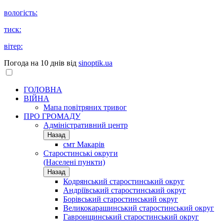
вологість:
тиск:
вітер:
Погода на 10 днів від
sinoptik.ua
ГОЛОВНА
ВІЙНА
Мапа повітряних тривог
ПРО ГРОМАДУ
Aдміністративний центр
Назад
смт Макарів
Старостинські округи
(Населені пункти)
Назад
Кодрянський старостинський округ
Андріївський старостинський округ
Борівський старостинський округ
Великокарашинський старостинський округ
Гавронщинський старостинський округ