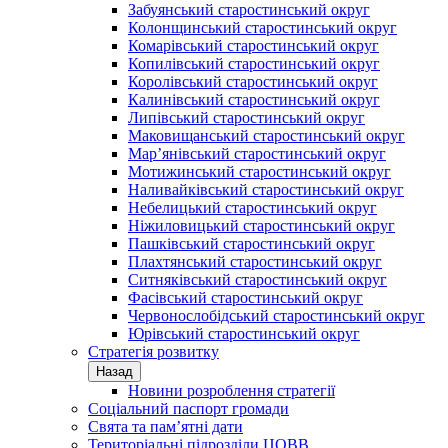
Забуянський старостинський округ
Колонщинський старостинський округ
Комарівський старостинський округ
Копилівський старостинський округ
Королівський старостинський округ
Калинівський старостинський округ
Липівський старостинський округ
Маковищанський старостинський округ
Мар’янівський старостинський округ
Мотижинський старостинський округ
Наливайківський старостинський округ
Небелицький старостинський округ
Ніжиловицький старостинський округ
Пашківський старостинський округ
Плахтянський старостинський округ
Ситняківський старостинський округ
Фасівський старостинський округ
Червонослобідський старостинський округ
Юрівський старостинський округ
Стратегія розвитку
Назад
Новини розроблення стратегії
Соціальний паспорт громади
Свята та пам’ятні дати
Територіальні підрозділи ЦОВВ