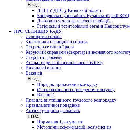
Назад
ДПІ ГУ ДПС у Київській області
Бородянське управління Бучанської філії КОЦ
Державна установа «Центр пробації»
Регіональні територіальні органи Нацсоцслу
ПРО СЕЛИЩНУ РАДУ
Селищний голова
Заступники селищного голови
Секретар селищної ради
Керуючий справами (секретар) виконавчого комітет
Старости громади
Апарат ради та її виконавчого комітету
Виконавчі органи
Вакансії
Назад
Порядок проведення конкурсу
Оголошення про проведення конкурсу
Вакансії
Правила внутрішнього трудового розпорядку
Правила етичної поведінки
Антикорупційна діяльність
Назад
Нормативні документи
Методичні рекомендації, роз’яснення