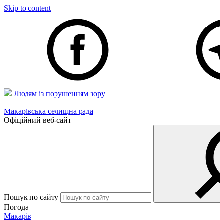
Skip to content
Людям із порушенням зору
Макарівська селищна рада
Офіційний веб-сайт
Пошук по сайту
Погода
Макарів