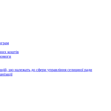
ограм
тних коштів
помоги
зацій, що належать до сфери управління селищної ради
анізації