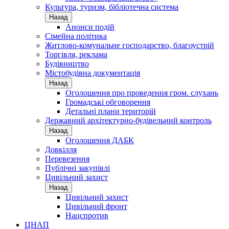
Культура, туризм, бібліотечна система
Назад
Анонси подій
Сімейна політика
Житлово-комунальне господарство, благоустрій
Торгівля, реклама
Будівництво
Містобудівна документація
Назад
Оголошення про проведення гром. слухань
Громадські обговорення
Детальні плани територій
Державний архітектурно-будівельний контроль
Назад
Оголошення ДАБК
Довкілля
Перевезення
Публічні закупівлі
Цивільний захист
Назад
Цивільний захист
Цивільний фронт
Нацспротив
ЦНАП