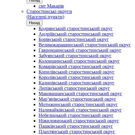
Назад
смт Макарів
Старостинські округи
(Населені пункти)
Назад
Кодрянський старостинський округ
Андріївський старостинський округ
Борівський старостинський округ
Великокарашинський старостинський округ
Гавронщинський старостинський округ
Забуянський старостинський округ
Колонщинський старостинський округ
Комарівський старостинський округ
Копилівський старостинський округ
Королівський старостинський округ
Калинівський старостинський округ
Липівський старостинський округ
Маковищанський старостинський округ
Мар’янівський старостинський округ
Мотижинський старостинський округ
Наливайківський старостинський округ
Небелицький старостинський округ
Ніжиловицький старостинський округ
Пашківський старостинський округ
Плахтянський старостинський округ