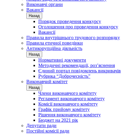
Виконавчі органи
Вакансії
Назад
Порядок проведення конкурсу
Оголошення про проведення конкурсу
Вакансії
Правила внутрішнього трудового розпорядку
Правила етичної поведінки
Антикорупційна діяльність
Назад
Нормативні документи
Методичні рекомендації, роз’яснення
Єдиний портал повідомлень викривачів
Рубрика “Доброчесність”
Виконавчий комітет
Назад
Члени виконавчого комітету
Регламент виконавчого комітету
Комісії виконавчого комітету
Графік прийому комітету
Рішення виконавчого комітету
Бюджет на 2021 рік
Депутати ради
Постійні комісії ради