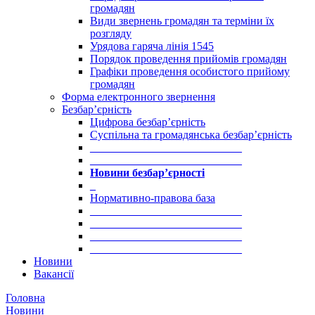
громадян
Види звернень громадян та терміни їх
розгляду
Урядова гаряча лінія 1545
Порядок проведення прийомів громадян
Графіки проведення особистого прийому
громадян
Форма електронного звернення
Безбар’єрність
Цифрова безбар’єрність
Суспільна та громадянська безбар’єрність
___________________________
___________________________
Новини безбар’єрності
_
Нормативно-правова база
___________________________
___________________________
___________________________
___________________________
Новини
Вакансії
Головна
Новини