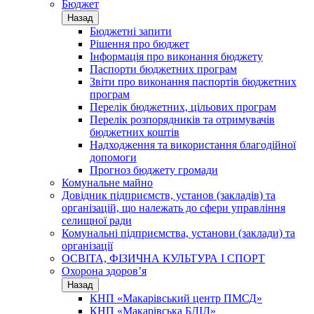
Бюджет
Назад
Бюджетні запити
Рішення про бюджет
Інформація про виконання бюджету
Паспорти бюджетних програм
Звіти про виконання паспортів бюджетних
програм
Перелік бюджетних, цільових програм
Перелік розпорядників та отримувачів
бюджетних коштів
Надходження та використання благодійної
допомоги
Прогноз бюджету громади
Комунальне майно
Довідник підприємств, установ (закладів) та
організацій, що належать до сфери управління
селищної ради
Комунальні підприємства, установи (заклади) та
організації
ОСВІТА, ФІЗИЧНА КУЛЬТУРА І СПОРТ
Охорона здоров’я
Назад
КНП «Макарівський центр ПМСД»
КНП «Макарівська БЛІЛ»