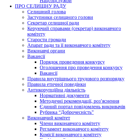
Нацсоцслужби
ПРО СЕЛИЩНУ РАДУ
Селищний голова
Заступники селищного голови
Секретар селищної ради
Керуючий справами (секретар) виконавчого
комітету
Старости громади
Апарат ради та її виконавчого комітету
Виконавчі органи
Вакансії
Порядок проведення конкурсу
Оголошення про проведення конкурсу
Вакансії
Правила внутрішнього трудового розпорядку
Правила етичної поведінки
Антикорупційна діяльність
Нормативні документи
Методичні рекомендації, роз’яснення
Єдиний портал повідомлень викривачів
Рубрика “Доброчесність”
Виконавчий комітет
Члени виконавчого комітету
Регламент виконавчого комітету
Комісії виконавчого комітету