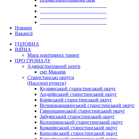
___________________________
___________________________
___________________________
___________________________
Новини
Вакансії
ГОЛОВНА
ВІЙНА
Мапа повітряних тривог
ПРО ГРОМАДУ
Aдміністративний центр
смт Макарів
Старостинські округи
(Населені пункти)
Кодрянський старостинський округ
Андріївський старостинський округ
Борівський старостинський округ
Великокарашинський старостинський округ
Гавронщинський старостинський округ
Забуянський старостинський округ
Колонщинський старостинський округ
Комарівський старостинський округ
Копилівський старостинський округ
Королівський старостинський округ