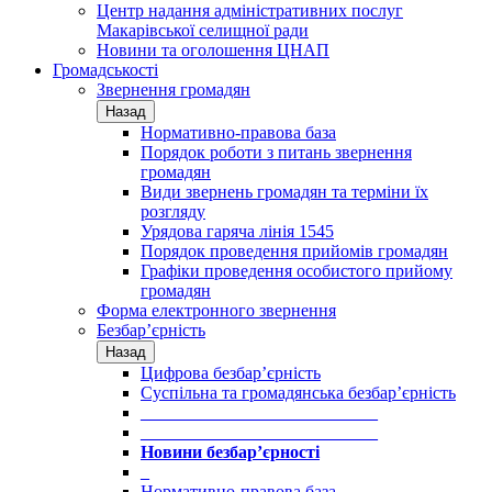
Центр надання адміністративних послуг
Макарівської селищної ради
Новини та оголошення ЦНАП
Громадськості
Звернення громадян
Назад
Нормативно-правова база
Порядок роботи з питань звернення
громадян
Види звернень громадян та терміни їх
розгляду
Урядова гаряча лінія 1545
Порядок проведення прийомів громадян
Графіки проведення особистого прийому
громадян
Форма електронного звернення
Безбар’єрність
Назад
Цифрова безбар’єрність
Суспільна та громадянська безбар’єрність
___________________________
___________________________
Новини безбар’єрності
_
Нормативно-правова база