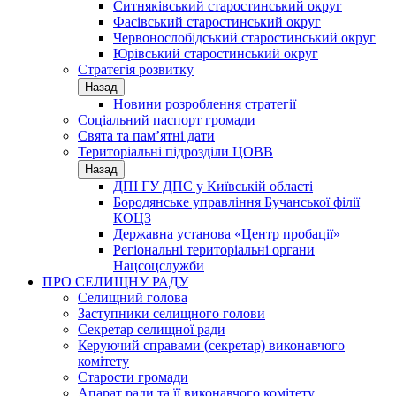
Ситняківський старостинський округ
Фасівський старостинський округ
Червонослобідський старостинський округ
Юрівський старостинський округ
Стратегія розвитку
Назад
Новини розроблення стратегії
Соціальний паспорт громади
Свята та пам’ятні дати
Територіальні підрозділи ЦОВВ
Назад
ДПІ ГУ ДПС у Київській області
Бородянське управління Бучанської філії
КОЦЗ
Державна установа «Центр пробації»
Регіональні територіальні органи
Нацсоцслужби
ПРО СЕЛИЩНУ РАДУ
Селищний голова
Заступники селищного голови
Секретар селищної ради
Керуючий справами (секретар) виконавчого
комітету
Старости громади
Апарат ради та її виконавчого комітету