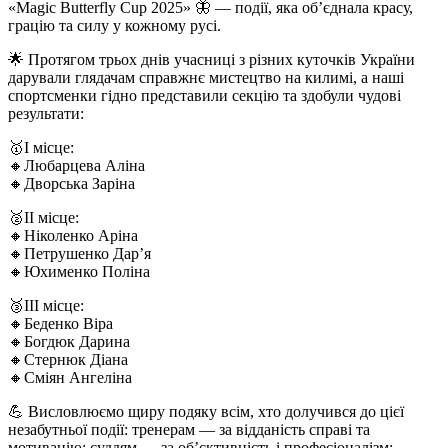
«Magic Butterfly Cup 2025» 🦋 — події, яка об’єднала красу,
грацію та силу у кожному русі.
🌟 Протягом трьох днів учасниці з різних куточків України
дарували глядачам справжнє мистецтво на килимі, а наші
спортсменки гідно представили секцію та здобули чудові
результати:
🥇І місце:
🔸Любарцева Аліна
🔸Дворська Заріна
🥈ІІ місце:
🔸Ніколенко Аріна
🔸Петрушенко Дар’я
🔸Юхименко Поліна
🥉ІІІ місце:
🔸Беденко Віра
🔸Богдюк Дарина
🔸Стернюк Діана
🔸Сміян Ангеліна
💪 Висловлюємо щиру подяку всім, хто долучився до цієї
незабутньої події: тренерам — за відданість справі та
мотивацію; суддям — за об’єктивність і професіоналізм;