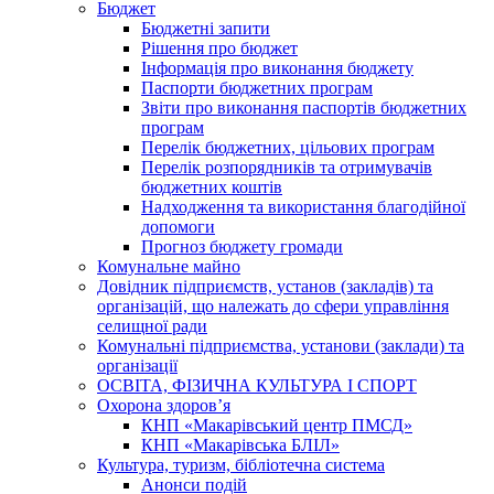
Бюджет
Бюджетні запити
Рішення про бюджет
Інформація про виконання бюджету
Паспорти бюджетних програм
Звіти про виконання паспортів бюджетних
програм
Перелік бюджетних, цільових програм
Перелік розпорядників та отримувачів
бюджетних коштів
Надходження та використання благодійної
допомоги
Прогноз бюджету громади
Комунальне майно
Довідник підприємств, установ (закладів) та
організацій, що належать до сфери управління
селищної ради
Комунальні підприємства, установи (заклади) та
організації
ОСВІТА, ФІЗИЧНА КУЛЬТУРА І СПОРТ
Охорона здоров’я
КНП «Макарівський центр ПМСД»
КНП «Макарівська БЛІЛ»
Культура, туризм, бібліотечна система
Анонси подій