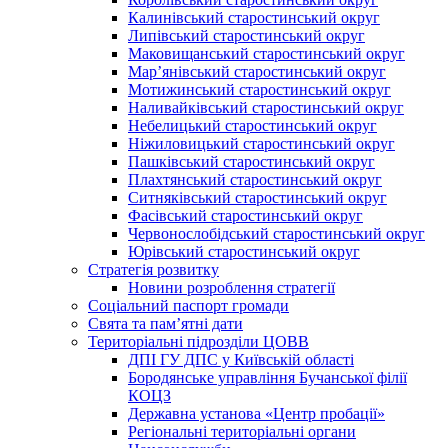
Калинівський старостинський округ
Липівський старостинський округ
Маковищанський старостинський округ
Мар’янівський старостинський округ
Мотижинський старостинський округ
Наливайківський старостинський округ
Небелицький старостинський округ
Ніжиловицький старостинський округ
Пашківський старостинський округ
Плахтянський старостинський округ
Ситняківський старостинський округ
Фасівський старостинський округ
Червонослобідський старостинський округ
Юрівський старостинський округ
Стратегія розвитку
Новини розроблення стратегії
Соціальний паспорт громади
Свята та пам’ятні дати
Територіальні підрозділи ЦОВВ
ДПІ ГУ ДПС у Київській області
Бородянське управління Бучанської філії
КОЦЗ
Державна установа «Центр пробації»
Регіональні територіальні органи