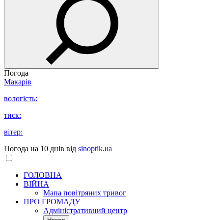
Погода
Макарів
вологість:
тиск:
вітер:
Погода на 10 днів від
sinoptik.ua
ГОЛОВНА
ВІЙНА
Мапа повітряних тривог
ПРО ГРОМАДУ
Aдміністративний центр