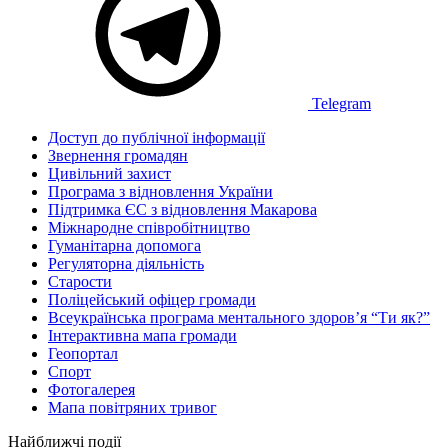
Telegram
Доступ до публічної інформації
Звернення громадян
Цивільний захист
Програма з відновлення України
Підтримка ЄС з відновлення Макарова
Міжнародне співробітництво
Гуманітарна допомога
Регуляторна діяльність
Старости
Поліцейський офіцер громади
Всеукраїнська програма ментального здоров’я “Ти як?”
Інтерактивна мапа громади
Геопортал
Спорт
Фотогалерея
Мапа повітряних тривог
Найближчі події