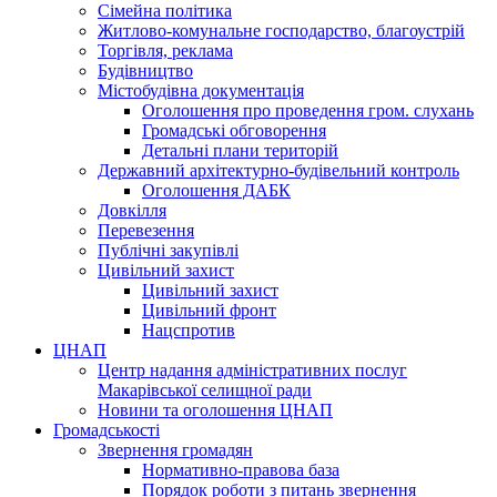
Сімейна політика
Житлово-комунальне господарство, благоустрій
Торгівля, реклама
Будівництво
Містобудівна документація
Оголошення про проведення гром. слухань
Громадські обговорення
Детальні плани територій
Державний архітектурно-будівельний контроль
Оголошення ДАБК
Довкілля
Перевезення
Публічні закупівлі
Цивільний захист
Цивільний захист
Цивільний фронт
Нацспротив
ЦНАП
Центр надання адміністративних послуг
Макарівської селищної ради
Новини та оголошення ЦНАП
Громадськості
Звернення громадян
Нормативно-правова база
Порядок роботи з питань звернення