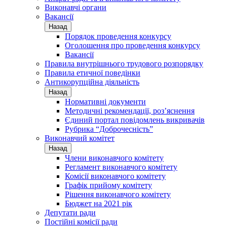
Виконавчі органи
Вакансії
Назад
Порядок проведення конкурсу
Оголошення про проведення конкурсу
Вакансії
Правила внутрішнього трудового розпорядку
Правила етичної поведінки
Антикорупційна діяльність
Назад
Нормативні документи
Методичні рекомендації, роз’яснення
Єдиний портал повідомлень викривачів
Рубрика “Доброчесність”
Виконавчий комітет
Назад
Члени виконавчого комітету
Регламент виконавчого комітету
Комісії виконавчого комітету
Графік прийому комітету
Рішення виконавчого комітету
Бюджет на 2021 рік
Депутати ради
Постійні комісії ради