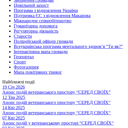
Звернення громадян
Цивільний захист
Програма з відновлення України
Підтримка ЄС з відновлення Макарова
Міжнародне співробітництво
Гуманітарна допомога
Регуляторна діяльність
Старости
Поліцейський офіцер громади
Всеукраїнська програма ментального здоров’я “Ти як?”
Інтерактивна мапа громади
Геопортал
Спорт
Фотогалерея
Мапа повітряних тривог
Найближчі події
19 Січ 2026
Анонс подій ветеранського простору “СЕРЕД СВОЇХ”
12 Тра 2025
Анонс подій ветеранського простору “СЕРЕД СВОЇХ“
14 Кві 2025
Анонс подій ветеранського простору “СЕРЕД СВОЇХ“
07 Кві 2025
Анонс подій у ветеранському просторі “СЕРЕД СВОЇХ“