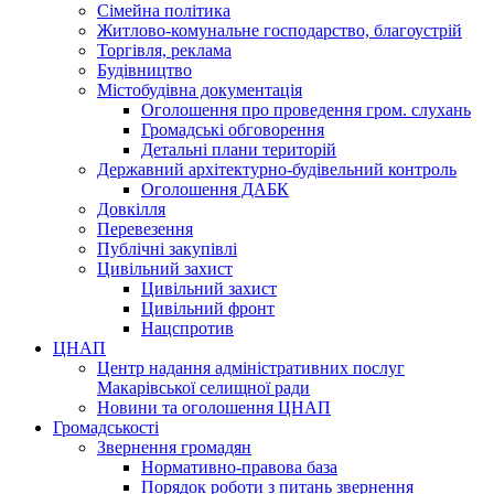
Сімейна політика
Житлово-комунальне господарство, благоустрій
Торгівля, реклама
Будівництво
Містобудівна документація
Оголошення про проведення гром. слухань
Громадські обговорення
Детальні плани територій
Державний архітектурно-будівельний контроль
Оголошення ДАБК
Довкілля
Перевезення
Публічні закупівлі
Цивільний захист
Цивільний захист
Цивільний фронт
Нацспротив
ЦНАП
Центр надання адміністративних послуг
Макарівської селищної ради
Новини та оголошення ЦНАП
Громадськості
Звернення громадян
Нормативно-правова база
Порядок роботи з питань звернення