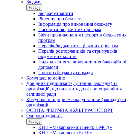
Бюджет
Назад
Бюджетні запити
Рішення про бюджет
Інформація про виконання бюджету
Паспорти бюджетних програм
Звіти про виконання паспортів бюджетних
програм
Перелік бюджетних, цільових програм
Перелік розпорядників та отримувачів
бюджетних коштів
Надходження та використання благодійної
допомоги
Прогноз бюджету громади
Комунальне майно
Довідник підприємств, установ (закладів) та
організацій, що належать до сфери управління
селищної ради
Комунальні підприємства, установи (заклади) та
організації
ОСВІТА, ФІЗИЧНА КУЛЬТУРА І СПОРТ
Охорона здоров’я
Назад
КНП «Макарівський центр ПМСД»
КНП «Макарівська БЛІЛ»