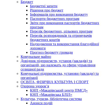
Бюджет
Бюджетні запити
Рішення про бюджет
Інформація про виконання бюджету
Паспорти бюджетних програм
Звіти про виконання паспортів бюджетних
програм
Перелік бюджетних, цільових програм
Перелік розпорядників та отримувачів
бюджетних коштів
Надходження та використання благодійної
допомоги
Прогноз бюджету громади
Комунальне майно
Довідник підприємств, установ (закладів) та
організацій, що належать до сфери управління
селищної ради
Комунальні підприємства, установи (заклади) та
організації
ОСВІТА, ФІЗИЧНА КУЛЬТУРА І СПОРТ
Охорона здоров’я
КНП «Макарівський центр ПМСД»
КНП «Макарівська БЛІЛ»
Культура, туризм, бібліотечна система
Анонси подій