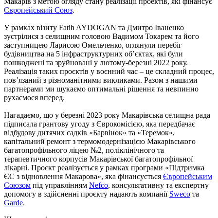
Макарів з метою огляду стану реалізації проектів, які фінансує
Європейський Союз
.
У рамках візиту Fatih AYDOGAN та Дмитро Іваненко
зустрілися з селищним головою Вадимом Токарем та його
заступницею Ларисою Омельченко, оглянули перебіг
будівництва на 5 інфраструктурних об’єктах, які були
пошкоджені та зруйновані у лютому-березні 2022 року.
Реалізація таких проєктів у воєнний час – це складний процес,
пов’язаний з різноманітними викликами. Разом з нашими
партнерами ми шукаємо оптимальні рішення та невпинно
рухаємося вперед.
Нагадаємо, що у березні 2023 року Макарівська селищна рада
підписала грантову угоду з Єврокомісією, яка передбачає
відбудову дитячих садків «Барвінок» та «Теремок»,
капітальний ремонт з термомодернізацією Макарівського
багатопрофільного ліцею №2, поліклінічного та
терапевтичного корпусів Макарівської багатопрофільної
лікарні. Проєкт реалізується у рамках програми «Підтримка
ЄС з відновлення Макарова», яка фінансується
Європейським
Союзом
під управлінням
Nefco
, консультативну та експертну
допомогу в здійсненні проєкту надають компанії
Sweco
та
Garde
.