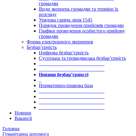
громадян
Види звернень громадян та терміни їх
розгляду
Урядова гаряча лінія 1545
Порядок проведення прийомів громадян
Графіки проведення особистого прийому
громадян
Форма електронного звернення
Безбар’єрність
Цифрова безбар’єрність
Суспільна та громадянська безбар’єрність
___________________________
___________________________
Новини безбар’єрності
_
Нормативно-правова база
___________________________
___________________________
___________________________
___________________________
Новини
Вакансії
Головна
Гуманітарна допомога