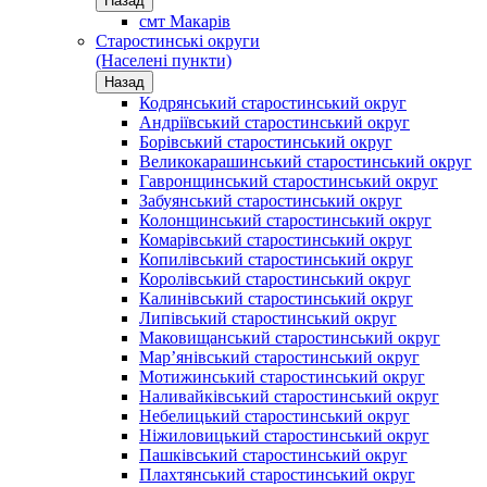
Назад
смт Макарів
Старостинські округи
(Населені пункти)
Назад
Кодрянський старостинський округ
Андріївський старостинський округ
Борівський старостинський округ
Великокарашинський старостинський округ
Гавронщинський старостинський округ
Забуянський старостинський округ
Колонщинський старостинський округ
Комарівський старостинський округ
Копилівський старостинський округ
Королівський старостинський округ
Калинівський старостинський округ
Липівський старостинський округ
Маковищанський старостинський округ
Мар’янівський старостинський округ
Мотижинський старостинський округ
Наливайківський старостинський округ
Небелицький старостинський округ
Ніжиловицький старостинський округ
Пашківський старостинський округ
Плахтянський старостинський округ