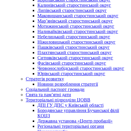
Калинівський старостинський округ
Липівський старостинський округ
Маковищанський старостинський округ
Мар’янівський старостинський округ
Мотижинський старостинський округ
Наливайківський старостинський округ
Небелицький старостинський округ
Ніжиловицький старостинський округ
Пашківський старостинський округ
Плахтянський старостинський округ
Ситняківський старостинський округ
Фасівський старостинський округ
Червонослобідський старостинський округ
Юрівський старостинський округ
Стратегія розвитку
Новини розроблення стратегії
Соціальний паспорт громади
Свята та пам’ятні дати
Територіальні підрозділи ЦОВВ
ДПІ ГУ ДПС у Київській області
Бородянське управління Бучанської філії
КОЦЗ
Державна установа «Центр пробації»
Регіональні територіальні органи