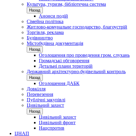
Культура, туризм, бібліотечна система
Назад
Анонси подій
Сімейна політика
Житлово-комунальне господарство, благоустрій
Торгівля, реклама
Будівництво
Містобудівна документація
Назад
Оголошення про проведення гром. слухань
Громадські обговорення
Детальні плани територій
Державний архітектурно-будівельний контроль
Назад
Оголошення ДАБК
Довкілля
Перевезення
Публічні закупівлі
Цивільний захист
Назад
Цивільний захист
Цивільний фронт
Нацспротив
ЦНАП