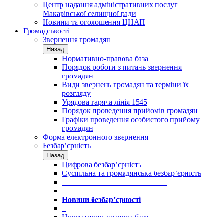
Центр надання адміністративних послуг
Макарівської селищної ради
Новини та оголошення ЦНАП
Громадськості
Звернення громадян
Назад
Нормативно-правова база
Порядок роботи з питань звернення
громадян
Види звернень громадян та терміни їх
розгляду
Урядова гаряча лінія 1545
Порядок проведення прийомів громадян
Графіки проведення особистого прийому
громадян
Форма електронного звернення
Безбар’єрність
Назад
Цифрова безбар’єрність
Суспільна та громадянська безбар’єрність
___________________________
___________________________
Новини безбар’єрності
_
Нормативно-правова база