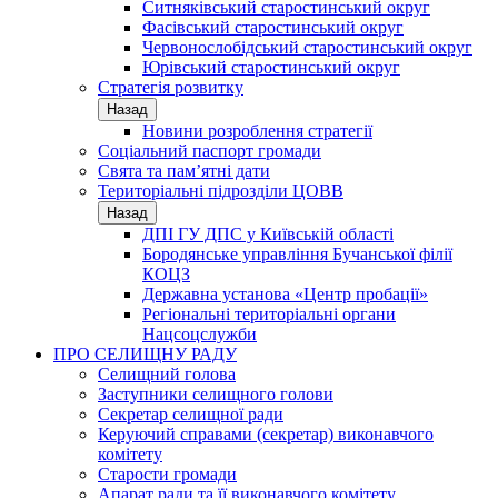
Ситняківський старостинський округ
Фасівський старостинський округ
Червонослобідський старостинський округ
Юрівський старостинський округ
Стратегія розвитку
Назад
Новини розроблення стратегії
Соціальний паспорт громади
Свята та пам’ятні дати
Територіальні підрозділи ЦОВВ
Назад
ДПІ ГУ ДПС у Київській області
Бородянське управління Бучанської філії
КОЦЗ
Державна установа «Центр пробації»
Регіональні територіальні органи
Нацсоцслужби
ПРО СЕЛИЩНУ РАДУ
Селищний голова
Заступники селищного голови
Секретар селищної ради
Керуючий справами (секретар) виконавчого
комітету
Старости громади
Апарат ради та її виконавчого комітету