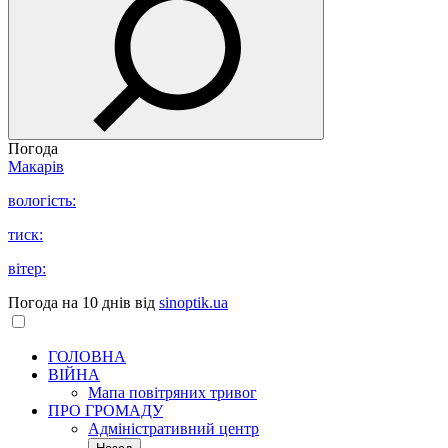
Погода
Макарів
вологість:
тиск:
вітер:
Погода на 10 днів від
sinoptik.ua
ГОЛОВНА
ВІЙНА
Мапа повітряних тривог
ПРО ГРОМАДУ
Aдміністративний центр