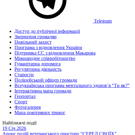
Telegram
Доступ до публічної інформації
Звернення громадян
Цивільний захист
Програма з відновлення України
Підтримка ЄС з відновлення Макарова
Міжнародне співробітництво
Гуманітарна допомога
Регуляторна діяльність
Старости
Поліцейський офіцер громади
Всеукраїнська програма ментального здоров’я “Ти як?”
Інтерактивна мапа громади
Геопортал
Спорт
Фотогалерея
Мапа повітряних тривог
Найближчі події
19 Січ 2026
Анонс подій ветеранського простору “СЕРЕД СВОЇХ”