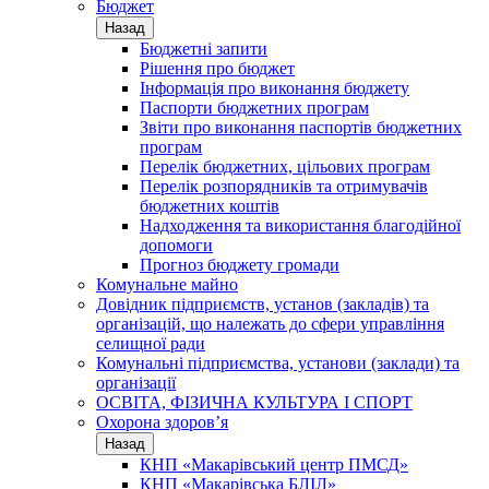
Бюджет
Назад
Бюджетні запити
Рішення про бюджет
Інформація про виконання бюджету
Паспорти бюджетних програм
Звіти про виконання паспортів бюджетних
програм
Перелік бюджетних, цільових програм
Перелік розпорядників та отримувачів
бюджетних коштів
Надходження та використання благодійної
допомоги
Прогноз бюджету громади
Комунальне майно
Довідник підприємств, установ (закладів) та
організацій, що належать до сфери управління
селищної ради
Комунальні підприємства, установи (заклади) та
організації
ОСВІТА, ФІЗИЧНА КУЛЬТУРА І СПОРТ
Охорона здоров’я
Назад
КНП «Макарівський центр ПМСД»
КНП «Макарівська БЛІЛ»