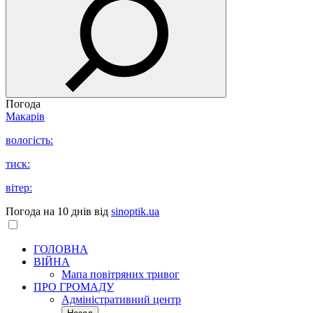
Погода
Макарів
вологість:
тиск:
вітер:
Погода на 10 днів від
sinoptik.ua
ГОЛОВНА
ВІЙНА
Мапа повітряних тривог
ПРО ГРОМАДУ
Aдміністративний центр