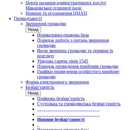
Центр надання адміністративних послуг
Макарівської селищної ради
Новини та оголошення ЦНАП
Громадськості
Звернення громадян
Назад
Нормативно-правова база
Порядок роботи з питань звернення
громадян
Види звернень громадян та терміни їх
розгляду
Урядова гаряча лінія 1545
Порядок проведення прийомів громадян
Графіки проведення особистого прийому
громадян
Форма електронного звернення
Безбар’єрність
Назад
Цифрова безбар’єрність
Суспільна та громадянська безбар’єрність
___________________________
___________________________
Новини безбар’єрності
_
Нормативно-правова база