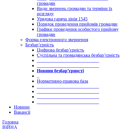
громадян
Види звернень громадян та терміни їх
розгляду
Урядова гаряча лінія 1545
Порядок проведення прийомів громадян
Графіки проведення особистого прийому
громадян
Форма електронного звернення
Безбар’єрність
Цифрова безбар’єрність
Суспільна та громадянська безбар’єрність
___________________________
___________________________
Новини безбар’єрності
_
Нормативно-правова база
___________________________
___________________________
___________________________
___________________________
Новини
Вакансії
Головна
ВІЙНА