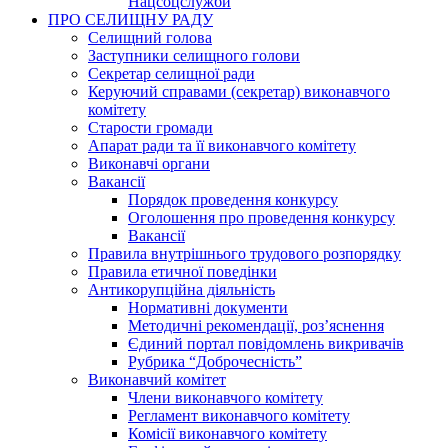
Нацсоцслужби
ПРО СЕЛИЩНУ РАДУ
Селищний голова
Заступники селищного голови
Секретар селищної ради
Керуючий справами (секретар) виконавчого
комітету
Старости громади
Апарат ради та її виконавчого комітету
Виконавчі органи
Вакансії
Порядок проведення конкурсу
Оголошення про проведення конкурсу
Вакансії
Правила внутрішнього трудового розпорядку
Правила етичної поведінки
Антикорупційна діяльність
Нормативні документи
Методичні рекомендації, роз’яснення
Єдиний портал повідомлень викривачів
Рубрика “Доброчесність”
Виконавчий комітет
Члени виконавчого комітету
Регламент виконавчого комітету
Комісії виконавчого комітету