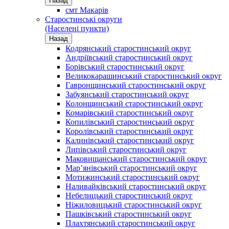
Назад
смт Макарів
Старостинські округи
(Населені пункти)
Назад
Кодрянський старостинський округ
Андріївський старостинський округ
Борівський старостинський округ
Великокарашинський старостинський округ
Гавронщинський старостинський округ
Забуянський старостинський округ
Колонщинський старостинський округ
Комарівський старостинський округ
Копилівський старостинський округ
Королівський старостинський округ
Калинівський старостинський округ
Липівський старостинський округ
Маковищанський старостинський округ
Мар’янівський старостинський округ
Мотижинський старостинський округ
Наливайківський старостинський округ
Небелицький старостинський округ
Ніжиловицький старостинський округ
Пашківський старостинський округ
Плахтянський старостинський округ