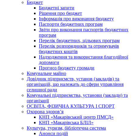
Бюджет
Бюджетні запити
Рішення про бюджет
Інформація про виконання бюджету
Паспорти бюджетних програм
Звіти про виконання паспортів бюджетних
програм
Перелік бюджетних, цільових програм
Перелік розпорядників та отримувачів
бюджетних коштів
Надходження та використання благодійної
допомоги
Прогноз бюджету громади
Комунальне майно
Довідник підприємств, установ (закладів) та
організацій, що належать до сфери управління
селищної ради
Комунальні підприємства, установи (заклади) та
організації
ОСВІТА, ФІЗИЧНА КУЛЬТУРА І СПОРТ
Охорона здоров’я
КНП «Макарівський центр ПМСД»
КНП «Макарівська БЛІЛ»
Культура, туризм, бібліотечна система
Анонси подій