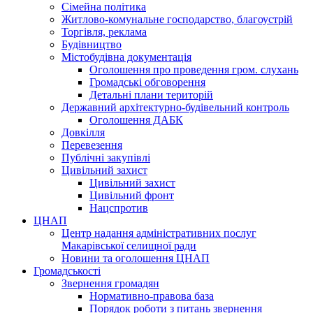
Сімейна політика
Житлово-комунальне господарство, благоустрій
Торгівля, реклама
Будівництво
Містобудівна документація
Оголошення про проведення гром. слухань
Громадські обговорення
Детальні плани територій
Державний архітектурно-будівельний контроль
Оголошення ДАБК
Довкілля
Перевезення
Публічні закупівлі
Цивільний захист
Цивільний захист
Цивільний фронт
Нацспротив
ЦНАП
Центр надання адміністративних послуг
Макарівської селищної ради
Новини та оголошення ЦНАП
Громадськості
Звернення громадян
Нормативно-правова база
Порядок роботи з питань звернення