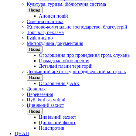
Культура, туризм, бібліотечна система
Назад
Анонси подій
Сімейна політика
Житлово-комунальне господарство, благоустрій
Торгівля, реклама
Будівництво
Містобудівна документація
Назад
Оголошення про проведення гром. слухань
Громадські обговорення
Детальні плани територій
Державний архітектурно-будівельний контроль
Назад
Оголошення ДАБК
Довкілля
Перевезення
Публічні закупівлі
Цивільний захист
Назад
Цивільний захист
Цивільний фронт
Нацспротив
ЦНАП