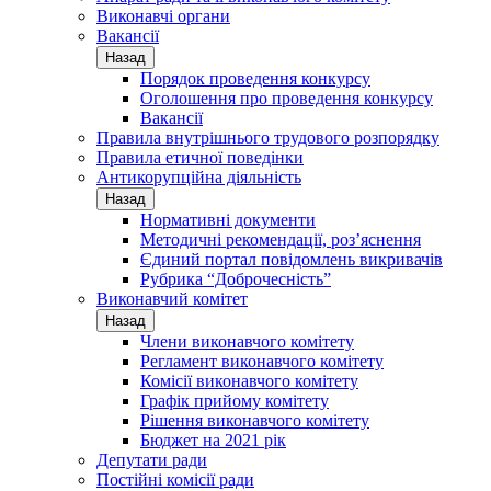
Виконавчі органи
Вакансії
Назад
Порядок проведення конкурсу
Оголошення про проведення конкурсу
Вакансії
Правила внутрішнього трудового розпорядку
Правила етичної поведінки
Антикорупційна діяльність
Назад
Нормативні документи
Методичні рекомендації, роз’яснення
Єдиний портал повідомлень викривачів
Рубрика “Доброчесність”
Виконавчий комітет
Назад
Члени виконавчого комітету
Регламент виконавчого комітету
Комісії виконавчого комітету
Графік прийому комітету
Рішення виконавчого комітету
Бюджет на 2021 рік
Депутати ради
Постійні комісії ради