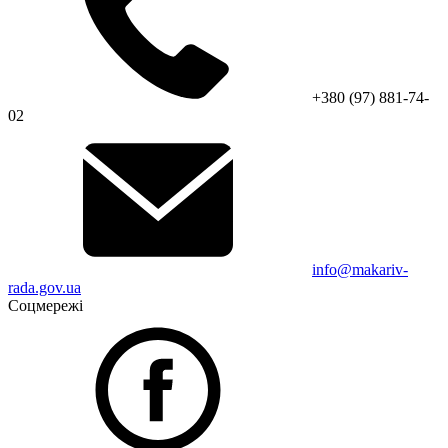
+380 (97) 881-74-
02
info@makariv-
rada.gov.ua
Соцмережі