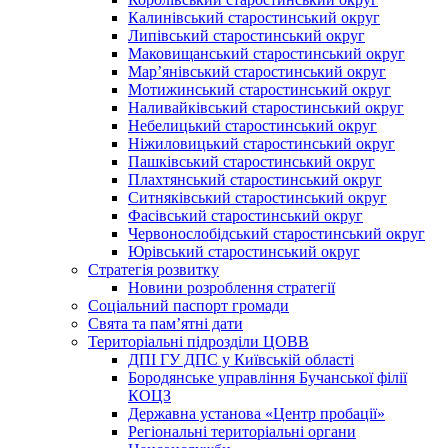
Калинівський старостинський округ
Липівський старостинський округ
Маковищанський старостинський округ
Мар’янівський старостинський округ
Мотижинський старостинський округ
Наливайківський старостинський округ
Небелицький старостинський округ
Ніжиловицький старостинський округ
Пашківський старостинський округ
Плахтянський старостинський округ
Ситняківський старостинський округ
Фасівський старостинський округ
Червонослобідський старостинський округ
Юрівський старостинський округ
Стратегія розвитку
Новини розроблення стратегії
Соціальний паспорт громади
Свята та пам’ятні дати
Територіальні підрозділи ЦОВВ
ДПІ ГУ ДПС у Київській області
Бородянське управління Бучанської філії
КОЦЗ
Державна установа «Центр пробації»
Регіональні територіальні органи