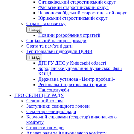
Ситняківський старостинський округ
Фасівський старостинський округ
Червонослобідський старостинський округ
Юрівський старостинський округ
Стратегія розвитку
Назад
Новини розроблення стратегії
Соціальний паспорт громади
Свята та пам’ятні дати
Територіальні підрозділи ЦОВВ
Назад
ДПІ ГУ ДПС у Київській області
Бородянське управління Бучанської філії
КОЦЗ
Державна установа «Центр пробації»
Регіональні територіальні органи
Нацсоцслужби
ПРО СЕЛИЩНУ РАДУ
Селищний голова
Заступники селищного голови
Секретар селищної ради
Керуючий справами (секретар) виконавчого
комітету
Старости громади
Апарат ради та її виконавчого комітету