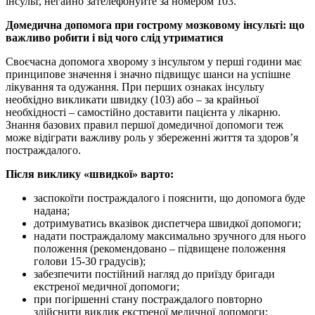
інсульт, негайно зателефонуйте за номером 103.
Домедична допомога при гострому мозковому інсульті: що
важливо робити і від чого слід утриматися
Своєчасна допомога хворому з інсультом у перші години має
принципове значення і значно підвищує шанси на успішне
лікування та одужання. При перших ознаках інсульту
необхідно викликати швидку (103) або – за крайньої
необхідності – самостійно доставити пацієнта у лікарню.
Знання базових правил першої домедичної допомоги теж
може відіграти важливу роль у збереженні життя та здоров’я
постраждалого.
Після виклику «швидкої» варто:
заспокоїти постраждалого і пояснити, що допомога буде
надана;
дотримуватись вказівок диспетчера швидкої допомоги;
надати постраждалому максимально зручного для нього
положення (рекомендовано – підвищене положення
голови 15-30 градусів);
забезпечити постійний нагляд до приїзду бригади
екстреної медичної допомоги;
при погіршенні стану постраждалого повторно
здійснити виклик екстреної медичної допомоги;