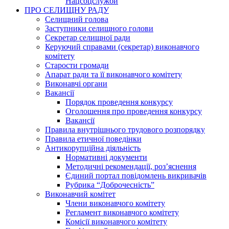
Нацсоцслужби
ПРО СЕЛИЩНУ РАДУ
Селищний голова
Заступники селищного голови
Секретар селищної ради
Керуючий справами (секретар) виконавчого
комітету
Старости громади
Апарат ради та її виконавчого комітету
Виконавчі органи
Вакансії
Порядок проведення конкурсу
Оголошення про проведення конкурсу
Вакансії
Правила внутрішнього трудового розпорядку
Правила етичної поведінки
Антикорупційна діяльність
Нормативні документи
Методичні рекомендації, роз’яснення
Єдиний портал повідомлень викривачів
Рубрика “Доброчесність”
Виконавчий комітет
Члени виконавчого комітету
Регламент виконавчого комітету
Комісії виконавчого комітету