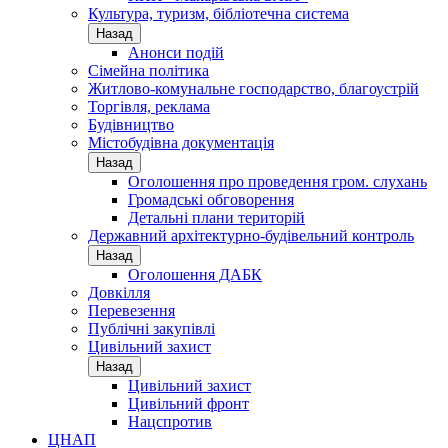
Культура, туризм, бібліотечна система
Назад
Анонси подій
Сімейна політика
Житлово-комунальне господарство, благоустрій
Торгівля, реклама
Будівництво
Містобудівна документація
Назад
Оголошення про проведення гром. слухань
Громадські обговорення
Детальні плани територій
Державний архітектурно-будівельний контроль
Назад
Оголошення ДАБК
Довкілля
Перевезення
Публічні закупівлі
Цивільний захист
Назад
Цивільний захист
Цивільний фронт
Нацспротив
ЦНАП