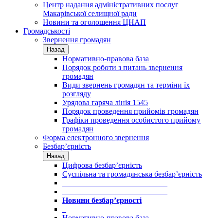
Центр надання адміністративних послуг
Макарівської селищної ради
Новини та оголошення ЦНАП
Громадськості
Звернення громадян
Назад
Нормативно-правова база
Порядок роботи з питань звернення
громадян
Види звернень громадян та терміни їх
розгляду
Урядова гаряча лінія 1545
Порядок проведення прийомів громадян
Графіки проведення особистого прийому
громадян
Форма електронного звернення
Безбар’єрність
Назад
Цифрова безбар’єрність
Суспільна та громадянська безбар’єрність
___________________________
___________________________
Новини безбар’єрності
_
Нормативно-правова база