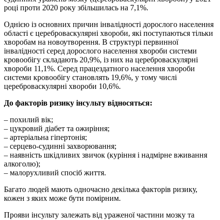
році проти 2020 року збільшилась на 7,1%.
Однією із основних причин інвалідності дорослого населення
області є цереброваскулярні хвороби, які поступаються тільки
хворобам на новоутворення. В структурі первинної
інвалідності серед дорослого населення хвороби системи
кровообігу складають 20,9%, із них на цереброваскулярні
хвороби 11,1%. Серед працездатного населення хвороби
системи кровообігу становлять 19,6%, у тому числі
цереброваскулярні хвороби 10,6%.
До факторів ризику інсульту відносяться:
– похилий вік;
– цукровий діабет та ожиріння;
– артеріальна гіпертонія;
– серцево-судинні захворювання;
– наявність шкідливих звичок (куріння і надмірне вживання
алкоголю);
– малорухливий спосіб життя.
Багато людей мають одночасно декілька факторів ризику,
кожен з яких може бути помірним.
Прояви інсульту залежать від ураженої частини мозку та