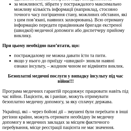
за можливості, зібрати у постраждалого максимально
можливу кількість інформації (наприклад, стосовно
точного часу погіршення стану, можливих обставин, які
з цим пов’язані, наявних захворювань). Всю отриману
інформацію передати працівникам бригади екстреної
(швидкої) медичної допомоги або диспетчеру прийому
виклику.
При цьому необхідно пам’ятати, що:
постраждалому не можна давати їсти та пити.
якщо у нього до приїзду «швидкої» зникли наявні
ознаки інсульту, – жодним чином не відміняти виклик.
Безоплатні медичні послуги у випадку інсульту під час
війни!!!
Програма медичних гарантій продовжує працювати навіть під
час війни. Пацієнти, як і раніше, можуть отримувати
безоплатно медичну допомогу, за яку сплачує держава.
Українці, які – через бойові дії – змушені були переїхати в інші
регіони країни, можуть отримати необхідну їм медичну
допомогу в медичних закладах за місцем фактичного
перебування, місце реєстрації пацієнта не має значення.