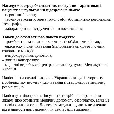
Нагадуємо, серед безоплатних послуг, які гарантовані
пацієнту з інсультом чи підозрою на нього:
– первинний огляд;
– термінова комп’ютерна томографія або магнітно-резонансна
томографія;
– лабораторні та інструментальні дослідження.
Також до безоплатного пакета входять:
– тромболітична терапія включно з необхідними ліками;
– ендоваскулярне лікування (малоінвазивна хірургія судин
головного мозку);
– нейрохірургічна допомога;
– ліки з Нацпереліку;
– медичні вироби, які централізовано купують Медзакупівлі
України.
Національна служба здоров’я України оплачує і вторинну
профілактику інсульту, харчування в стаціонарі та медичну
реабілітацію.
Пацієнту з підозрою на інсульт не потрібне направлення
лікаря, щоб отримати медичну допомогу безоплатно, адже це
– невідкладний стан. Допомогу медики надають незалежно
від наявності направлення чи декларації з лікарем.