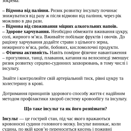
зокрема:
– Відмова від паління.
Ризик розвитку інсульту починає
знижуватися від разу ж після відмови від паління, через рік
можливо в два рази.
– Відмова від споживання міцних алкогольних напоїв.
– Здорове харчування.
Необхідно обмежити вживання цукру,
солі, жирного м’яса. Вживайте побільше фруктів і овочів. До
раціону харчування додайте страви з цільного зерна,
нежирного м’яса, риби, бобових, кисломолочні продукти.
– Фізична активність.
Навіть помірне фізичне навантаження
– прогулянки, танці, плавання, катання на велосипеді зменшує
ризик розвитку серцево-судинних захворювань, в тому числі і
інсульту.
Знайте і контролюйте свій артеріальний тиск, рівні цукру та
холестерину в крові.
Дотримання принципів здорового способу життя є надійним
методом профілактики хвороб систему кровообігу та інсульту.
Що таке інсульт та як його розпізнати?
Інсульт
— це гострий стан, під час якого вражаються
кровоносні судини головного мозку. Інсульт виникає, коли
судина, по якій кров’ю переноситься кисень і поживні