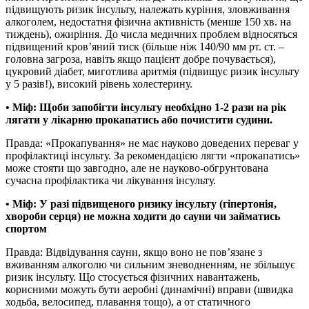
підвищують ризик інсульту, належать куріння, зловживання
алкоголем, недостатня фізична активність (менше 150 хв. на
тиждень), ожиріння. До числа медичних проблем відносяться
підвищений кров’яний тиск (більше ніж 140/90 мм рт. ст. –
головна загроза, навіть якщо пацієнт добре почувається),
цукровий діабет, миготлива аритмія (підвищує ризик інсульту
у 5 разів!), високий рівень холестерину.
• Міф: Щоби запобігти інсульту необхідно 1-2 рази на рік
лягати у лікарню прокапатись або почистити судини.
Правда: «Прокапування» не має науково доведених переваг у
профілактиці інсульту. За рекомендацією лягти «прокапатись»
може стояти що завгодно, але не науково-обгрунтована
сучасна профілактика чи лікування інсульту.
• Міф: У разі підвищеного ризику інсульту (гіпертонія,
хвороби серця) не можна ходити до сауни чи займатись
спортом
Правда: Відвідування сауни, якщо воно не пов’язане з
вживанням алкоголю чи сильним зневодненням, не збільшує
ризик інсульту. Що стосується фізичних навантажень,
корисними можуть бути аеробні (динамічні) вправи (швидка
ходьба, велосипед, плавання тощо), а от статичного