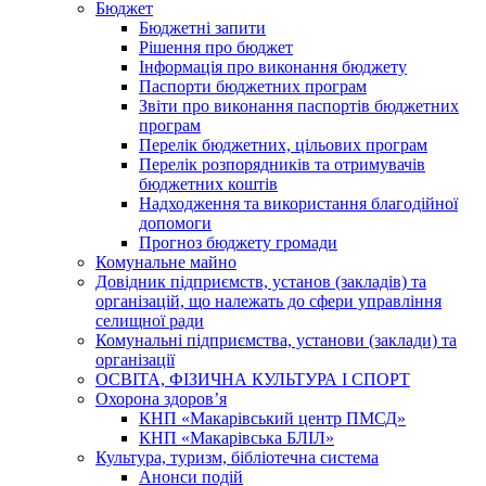
Бюджет
Бюджетні запити
Рішення про бюджет
Інформація про виконання бюджету
Паспорти бюджетних програм
Звіти про виконання паспортів бюджетних
програм
Перелік бюджетних, цільових програм
Перелік розпорядників та отримувачів
бюджетних коштів
Надходження та використання благодійної
допомоги
Прогноз бюджету громади
Комунальне майно
Довідник підприємств, установ (закладів) та
організацій, що належать до сфери управління
селищної ради
Комунальні підприємства, установи (заклади) та
організації
ОСВІТА, ФІЗИЧНА КУЛЬТУРА І СПОРТ
Охорона здоров’я
КНП «Макарівський центр ПМСД»
КНП «Макарівська БЛІЛ»
Культура, туризм, бібліотечна система
Анонси подій