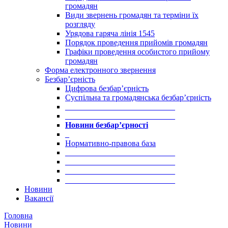
громадян
Види звернень громадян та терміни їх
розгляду
Урядова гаряча лінія 1545
Порядок проведення прийомів громадян
Графіки проведення особистого прийому
громадян
Форма електронного звернення
Безбар’єрність
Цифрова безбар’єрність
Суспільна та громадянська безбар’єрність
___________________________
___________________________
Новини безбар’єрності
_
Нормативно-правова база
___________________________
___________________________
___________________________
___________________________
Новини
Вакансії
Головна
Новини