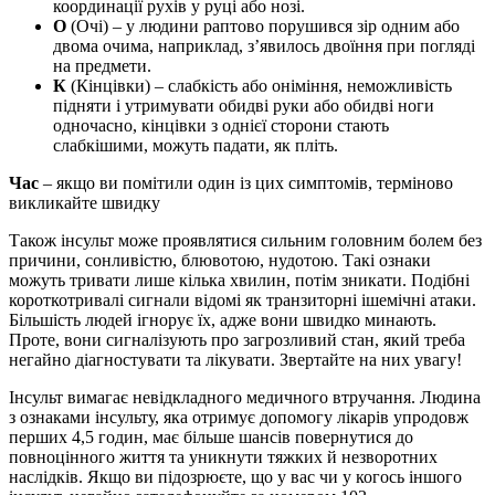
координації рухів у руці або нозі.
О
(Очі) – у людини раптово порушився зір одним або
двома очима, наприклад, зʼявилось двоїння при погляді
на предмети.
К
(Кінцівки) – слабкість або оніміння, неможливість
підняти і утримувати обидві руки або обидві ноги
одночасно, кінцівки з однієї сторони стають
слабкішими, можуть падати, як пліть.
Час
– якщо ви помітили один із цих симптомів, терміново
викликайте швидку
Також інсульт може проявлятися сильним головним болем без
причини, сонливістю, блювотою, нудотою. Такі ознаки
можуть тривати лише кілька хвилин, потім зникати. Подібні
короткотривалі сигнали відомі як транзиторні ішемічні атаки.
Більшість людей ігнорує їх, адже вони швидко минають.
Проте, вони сигналізують про загрозливий стан, який треба
негайно діагностувати та лікувати. Звертайте на них увагу!
Інсульт вимагає невідкладного медичного втручання. Людина
з ознаками інсульту, яка отримує допомогу лікарів упродовж
перших 4,5 годин, має більше шансів повернутися до
повноцінного життя та уникнути тяжких й незворотних
наслідків. Якщо ви підозрюєте, що у вас чи у когось іншого