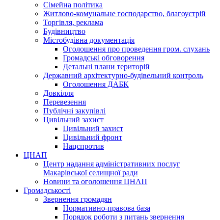
Сімейна політика
Житлово-комунальне господарство, благоустрій
Торгівля, реклама
Будівництво
Містобудівна документація
Оголошення про проведення гром. слухань
Громадські обговорення
Детальні плани територій
Державний архітектурно-будівельний контроль
Оголошення ДАБК
Довкілля
Перевезення
Публічні закупівлі
Цивільний захист
Цивільний захист
Цивільний фронт
Нацспротив
ЦНАП
Центр надання адміністративних послуг
Макарівської селищної ради
Новини та оголошення ЦНАП
Громадськості
Звернення громадян
Нормативно-правова база
Порядок роботи з питань звернення