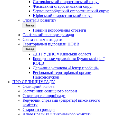
Ситняківський старостинський округ
Фасівський старостинський округ
Червонослобідський старостинський округ
Юрівський старостинський округ
Стратегія розвитку
Назад
Новини розроблення стратегії
Соціальний паспорт громади
Свята та пам’ятні дати
Територіальні підрозділи ЦОВВ
Назад
ДПІ ГУ ДПС у Київській області
Бородянське управління Бучанської філії
КОЦЗ
Державна установа «Центр пробації»
Регіональні територіальні органи
Нацсоцслужби
ПРО СЕЛИЩНУ РАДУ
Селищний голова
Заступники селищного голови
Секретар селищної ради
Керуючий справами (секретар) виконавчого
комітету
Старости громади
Апарат ради та її виконавчого комітету