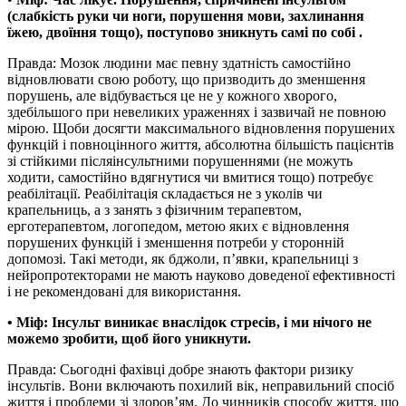
(слабкість руки чи ноги, порушення мови, захлинання
їжею, двоїння тощо), поступово зникнуть самі по собі .
Правда: Мозок людини має певну здатність самостійно
відновлювати свою роботу, що призводить до зменшення
порушень, але відбувається це не у кожного хворого,
здебільшого при невеликих ураженнях і зазвичай не повною
мірою. Щоби досягти максимального відновлення порушених
функцій і повноцінного життя, абсолютна більшість пацієнтів
зі стійкими післяінсультними порушеннями (не можуть
ходити, самостійно вдягнутися чи вмитися тощо) потребує
реабілітації. Реабілітація складається не з уколів чи
крапельниць, а з занять з фізичним терапевтом,
ерготерапевтом, логопедом, метою яких є відновлення
порушених функцій і зменшення потреби у сторонній
допомозі. Такі методи, як бджоли, п’явки, крапельниці з
нейропротекторами не мають науково доведеної ефективності
і не рекомендовані для використання.
• Міф: Інсульт виникає внаслідок стресів, і ми нічого не
можемо зробити, щоб його уникнути.
Правда: Сьогодні фахівці добре знають фактори ризику
інсультів. Вони включають похилий вік, неправильний спосіб
життя і проблеми зі здоров’ям. До чинників способу життя, що