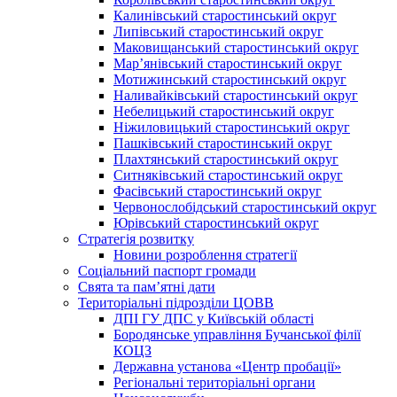
Калинівський старостинський округ
Липівський старостинський округ
Маковищанський старостинський округ
Мар’янівський старостинський округ
Мотижинський старостинський округ
Наливайківський старостинський округ
Небелицький старостинський округ
Ніжиловицький старостинський округ
Пашківський старостинський округ
Плахтянський старостинський округ
Ситняківський старостинський округ
Фасівський старостинський округ
Червонослобідський старостинський округ
Юрівський старостинський округ
Стратегія розвитку
Новини розроблення стратегії
Соціальний паспорт громади
Свята та пам’ятні дати
Територіальні підрозділи ЦОВВ
ДПІ ГУ ДПС у Київській області
Бородянське управління Бучанської філії
КОЦЗ
Державна установа «Центр пробації»
Регіональні територіальні органи