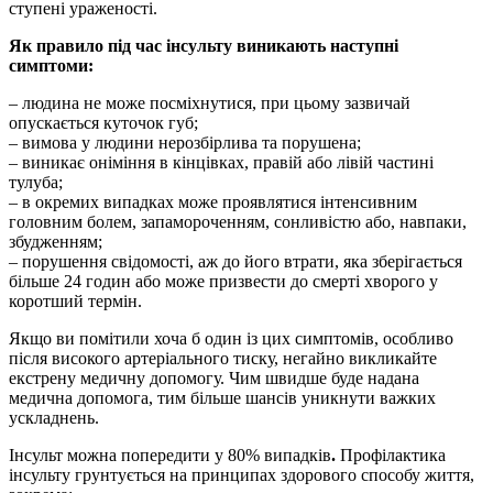
ступені ураженості.
Як правило під час інсульту виникають наступні
симптоми:
– людина не може посміхнутися, при цьому зазвичай
опускається куточок губ;
– вимова у людини нерозбірлива та порушена;
– виникає оніміння в кінцівках, правій або лівій частині
тулуба;
– в окремих випадках може проявлятися інтенсивним
головним болем, запамороченням, сонливістю або, навпаки,
збудженням;
– порушення свідомості, аж до його втрати, яка зберігається
більше 24 годин або може призвести до смерті хворого у
коротший термін.
Якщо ви помітили хоча б один із цих симптомів, особливо
після високого артеріального тиску, негайно викликайте
екстрену медичну допомогу. Чим швидше буде надана
медична допомога, тим більше шансів уникнути важких
ускладнень.
Інсульт можна попередити у 80% випадків
.
Профілактика
інсульту грунтується на принципах здорового способу життя,