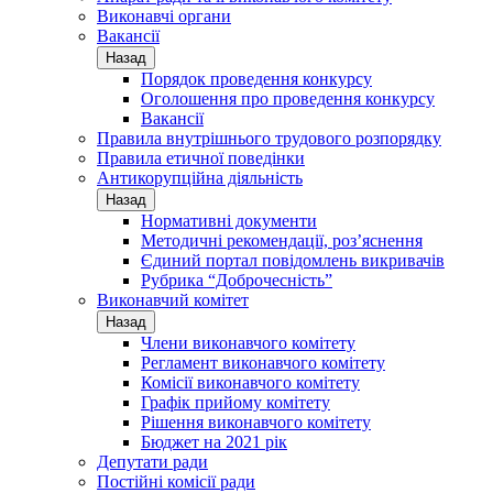
Виконавчі органи
Вакансії
Назад
Порядок проведення конкурсу
Оголошення про проведення конкурсу
Вакансії
Правила внутрішнього трудового розпорядку
Правила етичної поведінки
Антикорупційна діяльність
Назад
Нормативні документи
Методичні рекомендації, роз’яснення
Єдиний портал повідомлень викривачів
Рубрика “Доброчесність”
Виконавчий комітет
Назад
Члени виконавчого комітету
Регламент виконавчого комітету
Комісії виконавчого комітету
Графік прийому комітету
Рішення виконавчого комітету
Бюджет на 2021 рік
Депутати ради
Постійні комісії ради