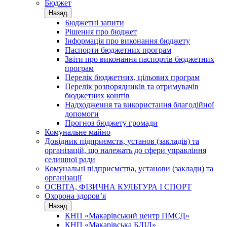
Бюджет
Назад
Бюджетні запити
Рішення про бюджет
Інформація про виконання бюджету
Паспорти бюджетних програм
Звіти про виконання паспортів бюджетних
програм
Перелік бюджетних, цільових програм
Перелік розпорядників та отримувачів
бюджетних коштів
Надходження та використання благодійної
допомоги
Прогноз бюджету громади
Комунальне майно
Довідник підприємств, установ (закладів) та
організацій, що належать до сфери управління
селищної ради
Комунальні підприємства, установи (заклади) та
організації
ОСВІТА, ФІЗИЧНА КУЛЬТУРА І СПОРТ
Охорона здоров’я
Назад
КНП «Макарівський центр ПМСД»
КНП «Макарівська БЛІЛ»