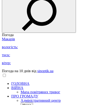
Погода
Макарів
вологість:
тиск:
вітер:
Погода на 10 днів від
sinoptik.ua
ГОЛОВНА
ВІЙНА
Мапа повітряних тривог
ПРО ГРОМАДУ
Aдміністративний центр