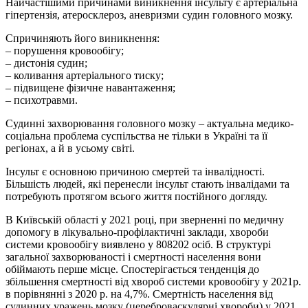
Найчастішими причинами виникнення інсульту є артеріальна
гіпертензія, атеросклероз, аневризми судин головного мозку.
Спричиняють його виникнення:
– порушення кровообігу;
– дистонія судин;
– коливання артеріального тиску;
– підвищене фізичне навантаження;
– психотравми.
Судинні захворювання головного мозку – актуальна медико-
соціальна проблема суспільства не тільки в Україні та її
регіонах, а й в усьому світі.
Інсульт є основною причиною смертей та інвалідності.
Більшість людей, які перенесли інсульт стають інвалідами та
потребують протягом всього життя постійного догляду.
В Київській області у 2021 році, при зверненні по медичну
допомогу в лікувально-профілактичні заклади, хвороби
системи кровообігу виявлено у 808202 осіб. В структурі
загальної захворюваності і смертності населення вони
обіймають перше місце. Спостерігається тенденція до
збільшення смертності від хвороб системи кровообігу у 2021р.
в порівнянні з 2020 р. на 4,7%. Смертність населення від
судинних уражень мозку (цереброваскулярні хвороби) у 2021