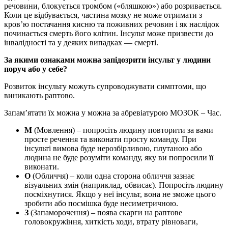
речовини, блокується тромбом («бляшкою») або розривається.
Коли це відбувається, частина мозку не може отримати з
кров’ю постачання кисню та поживних речовин і як наслідок
починається смерть його клітин. Інсульт може призвести до
інвалідності та у деяких випадках — смерті.
За якими ознаками можна запідозрити інсульт у людини
поруч або у себе?
Розвиток інсульту можуть супроводжувати симптоми, що
виникають раптово.
Запам’ятати їх можна у можна за абревіатурою МОЗОК – Час.
М
(Мовлення) – попросіть людину повторити за вами
просте речення та виконати просту команду. При
інсульті вимова буде нерозбірливою, плутаною або
людина не буде розуміти команду, яку ви попросили її
виконати.
О
(Обличчя) – коли одна сторона обличчя зазнає
візуальних змін (наприклад, обвисає). Попросіть людину
посміхнутися. Якщо у неї інсульт, вона не зможе цього
зробити або посмішка буде несиметричною.
З
(Запаморочення) – поява скарги на раптове
головокружіння, хиткість ходи, втрату рівноваги,