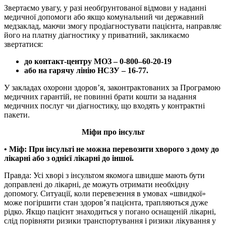
Звертаємо увагу, у разі необґрунтованої відмови у наданні
медичної допомоги або якщо комунальний чи державний
медзаклад, маючи змогу продіагностувати пацієнта, направляє
його на платну діагностику у приватний, закликаємо
звертатися:
до контакт-центру МОЗ – 0-800–60-20-19
або на гарячу лінію НСЗУ – 16-77.
У закладах охорони здоров’я, законтрактованих за Програмою
медичних гарантій, не повинні брати кошти за надання
медичних послуг чи діагностику, що входять у контрактні
пакети.
Міфи про інсульт
• Міф: При інсульті не можна перевозити хворого з дому до
лікарні або з однієї лікарні до іншої.
Правда: Усі хворі з інсультом якомога швидше мають бути
доправлені до лікарні, де можуть отримати необхідну
допомогу. Ситуації, коли перевезення в умовах «швидкої»
може погіршити стан здоров’я пацієнта, трапляються дуже
рідко. Якщо пацієнт знаходиться у погано оснащеній лікарні,
слід порівняти ризики транспортування і ризики лікування у