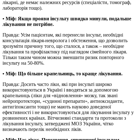
лікарні, де немає належних ресурсів (спеціалісти, томограф,
лабораторія тощо).
• Міф: Якщо прояви інсульту швидко минули, подальше
лікування не потрібне.
Правда: Усім пацієнтам, які перенесли інсульт, необхідні
консультація лікаря-невролога і обстеження, що дозволить
зрозуміти причину того, що сталося, а також – необхідне
лікування та профілактику під наглядом сімейного лікаря.
Тільки таким чином можна зменшити ризик повторного
інсульту на 50-80%.
• Міф: Що більше крапельниць, то краще лікування.
Правда: Досить часто ліки, які при інсульті широко
використовуються в Україні і вводяться за допомогою
крапельниць (ліки для «відновлення» мозку, так звані
нейропротектори, «судинні препарати», антиоксиданти,
антигіпоксанти тощо) не мають науково доведеної
ефективності і не використовуються для лікування інсульту у
розвинених країнах. Вітчизняні стандарти та протоколи з
лікування інсульту, затверджені МОЗ України, чітко
визначають перелік необхідних ліків.
•
Міф: Час лікує. Порушення, спричинені інсультом