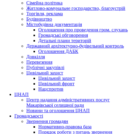
Сімейна політика
Житлово-комунальне господарство, благоустрій
Торгівля, реклама
Будівництво
Містобудівна документація
Оголошення про проведення гром. слухань
Громадські обговорення
Детальні плани територій
Державний архітектурно-будівельний контроль
Оголошення ДАБК
Довкілля
Перевезення
Публічні закупівлі
Цивільний захист
Цивільний захист
Цивільний фронт
Нацспротив
ЦНАП
Центр надання адміністративних послуг
Макарівської селищної ради
Новини та оголошення ЦНАП
Громадськості
Звернення громадян
Нормативно-правова база
Порядок роботи з питань звернення