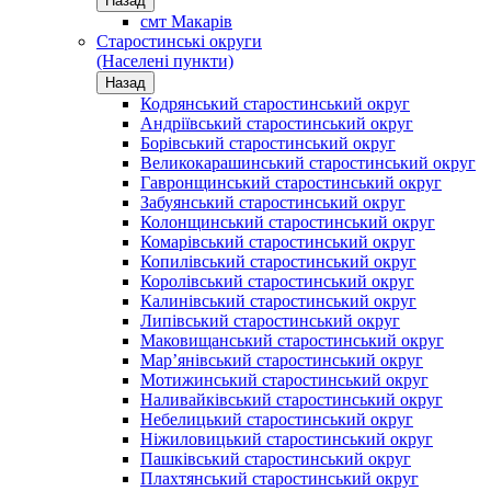
Назад
смт Макарів
Старостинські округи
(Населені пункти)
Назад
Кодрянський старостинський округ
Андріївський старостинський округ
Борівський старостинський округ
Великокарашинський старостинський округ
Гавронщинський старостинський округ
Забуянський старостинський округ
Колонщинський старостинський округ
Комарівський старостинський округ
Копилівський старостинський округ
Королівський старостинський округ
Калинівський старостинський округ
Липівський старостинський округ
Маковищанський старостинський округ
Мар’янівський старостинський округ
Мотижинський старостинський округ
Наливайківський старостинський округ
Небелицький старостинський округ
Ніжиловицький старостинський округ
Пашківський старостинський округ
Плахтянський старостинський округ