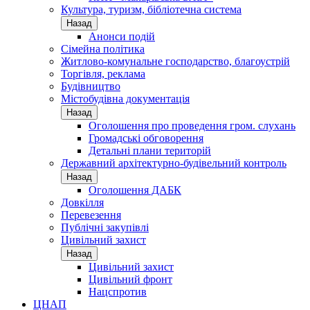
Культура, туризм, бібліотечна система
Назад
Анонси подій
Сімейна політика
Житлово-комунальне господарство, благоустрій
Торгівля, реклама
Будівництво
Містобудівна документація
Назад
Оголошення про проведення гром. слухань
Громадські обговорення
Детальні плани територій
Державний архітектурно-будівельний контроль
Назад
Оголошення ДАБК
Довкілля
Перевезення
Публічні закупівлі
Цивільний захист
Назад
Цивільний захист
Цивільний фронт
Нацспротив
ЦНАП