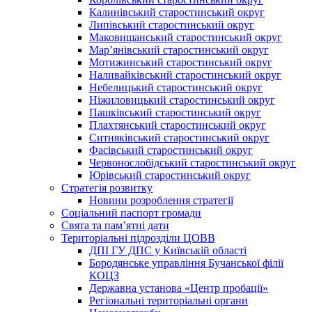
Калинівський старостинський округ
Липівський старостинський округ
Маковищанський старостинський округ
Мар’янівський старостинський округ
Мотижинський старостинський округ
Наливайківський старостинський округ
Небелицький старостинський округ
Ніжиловицький старостинський округ
Пашківський старостинський округ
Плахтянський старостинський округ
Ситняківський старостинський округ
Фасівський старостинський округ
Червонослобідський старостинський округ
Юрівський старостинський округ
Стратегія розвитку
Новини розроблення стратегії
Соціальний паспорт громади
Свята та пам’ятні дати
Територіальні підрозділи ЦОВВ
ДПІ ГУ ДПС у Київській області
Бородянське управління Бучанської філії
КОЦЗ
Державна установа «Центр пробації»
Регіональні територіальні органи