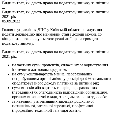
Види витрат, які дають право на податкову знижку за звітний
...
Види витрат, які дають право на податкову знижку за звітний
2021 рік
05.09.2022
Головне управління ДПС у Київській області нагадує, що
подати декларацію про майновий стан і доходи можна до
кінця поточного року з метою реалізації права громадян на
податкову знижку.
Види витрат, які дають право на податкову знижку за звітний
2021 рік:
на частину суми процентів, сплачених за користування
іпотечним житловим кредитом;
на суму коштів/вартість майна, перерахованих
неприбутковим організаціям, у розмірі до 4 % загального
оподатковуваного доходу платника за звітний рік;
сума внесків або вартість товарів, перерахованих
(переданих) як благодійність відповідним організаціям,
органам виконавчої влади, закладам охорони здоров’я;
за навчання у вітчизняних закладах дошкільної,
позашкільної, загальної середньої, професійної
(професійно-технічної) та вищої освіти;