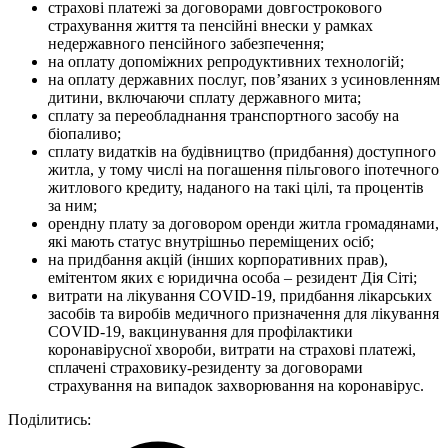
страхові платежі за договорами довгострокового
страхування життя та пенсійні внески у рамках
недержавного пенсійного забезпечення;
на оплату допоміжних репродуктивних технологій;
на оплату державних послуг, пов’язаних з усиновленням
дитини, включаючи сплату державного мита;
сплату за переобладнання транспортного засобу на
біопаливо;
сплату видатків на будівництво (придбання) доступного
житла, у тому числі на погашення пільгового іпотечного
житлового кредиту, наданого на такі цілі, та процентів
за ним;
орендну плату за договором оренди житла громадянами,
які мають статус внутрішньо переміщених осіб;
на придбання акцій (інших корпоративних прав),
емітентом яких є юридична особа – резидент Дія Сіті;
витрати на лікування COVID-19, придбання лікарських
засобів та виробів медичного призначення для лікування
COVID-19, вакцинування для профілактики
коронавірусної хвороби, витрати на страхові платежі,
сплачені страховику-резиденту за договорами
страхування на випадок захворювання на коронавірус.
Поділитись: