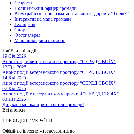
Старости
Поліцейський офіцер громади
Всеукраїнська програма ментального здоров’я “Ти як?”
Інтерактивна мапа громади
Геопортал
Спорт
Фотогалерея
Мапа повітряних тривог
Найближчі події
19 Січ 2026
Анонс подій ветеранського простору “СЕРЕД СВОЇХ”
12 Тра 2025
Анонс подій ветеранського простору “СЕРЕД СВОЇХ“
14 Кві 2025
Анонс подій ветеранського простору “СЕРЕД СВОЇХ“
07 Кві 2025
Анонс подій у ветеранському просторі “СЕРЕД СВОЇХ“
03 Кві 2025
До уваги мешканців та гостей громади!
Всі анонси
ПРЕЗИДЕНТ УКРАЇНИ
Офіційне інтернет-представництво