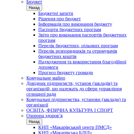
Бюджет
Назад
Бюджетні запити
Рішення про бюджет
Інформація про виконання бюджету
Паспорти бюджетних програм
Звіти про виконання паспортів бюджетних
програм
Перелік бюджетних, цільових програм
Перелік розпорядників та отримувачів
бюджетних коштів
Надходження та використання благодійної
допомоги
Прогноз бюджету громади
Комунальне майно
Довідник підприємств, установ (закладів) та
організацій, що належать до сфери управління
селищної ради
Комунальні підприємства, установи (заклади) та
організації
ОСВІТА, ФІЗИЧНА КУЛЬТУРА І СПОРТ
Охорона здоров’я
Назад
КНП «Макарівський центр ПМСД»
КНП «Макарівська БЛІЛ»