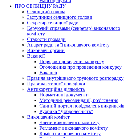
Нацсоцслужби
ПРО СЕЛИЩНУ РАДУ
Селищний голова
Заступники селищного голови
Секретар селищної ради
Керуючий справами (секретар) виконавчого
комітету
Старости громади
Апарат ради та її виконавчого комітету
Виконавчі органи
Вакансії
Порядок проведення конкурсу
Оголошення про проведення конкурсу
Вакансії
Правила внутрішнього трудового розпорядку
Правила етичної поведінки
Антикорупційна діяльність
Нормативні документи
Методичні рекомендації, роз’яснення
Єдиний портал повідомлень викривачів
Рубрика “Доброчесність”
Виконавчий комітет
Члени виконавчого комітету
Регламент виконавчого комітету
Комісії виконавчого комітету