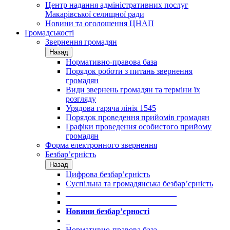
Центр надання адміністративних послуг
Макарівської селищної ради
Новини та оголошення ЦНАП
Громадськості
Звернення громадян
Назад
Нормативно-правова база
Порядок роботи з питань звернення
громадян
Види звернень громадян та терміни їх
розгляду
Урядова гаряча лінія 1545
Порядок проведення прийомів громадян
Графіки проведення особистого прийому
громадян
Форма електронного звернення
Безбар’єрність
Назад
Цифрова безбар’єрність
Суспільна та громадянська безбар’єрність
___________________________
___________________________
Новини безбар’єрності
_
Нормативно-правова база