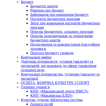
Бюджет
Бюджетні запити
Рішення про бюджет
Інформація про виконання бюджету
Паспорти бюджетних програм
Звіти про виконання паспортів бюджетних
програм
Перелік бюджетних, цільових програм
Перелік розпорядників та отримувачів
бюджетних коштів
Надходження та використання благодійної
допомоги
Прогноз бюджету громади
Комунальне майно
Довідник підприємств, установ (закладів) та
організацій, що належать до сфери управління
селищної ради
Комунальні підприємства, установи (заклади) та
організації
ОСВІТА, ФІЗИЧНА КУЛЬТУРА І СПОРТ
Охорона здоров’я
КНП «Макарівський центр ПМСД»
КНП «Макарівська БЛІЛ»
Культура, туризм, бібліотечна система
Анонси подій