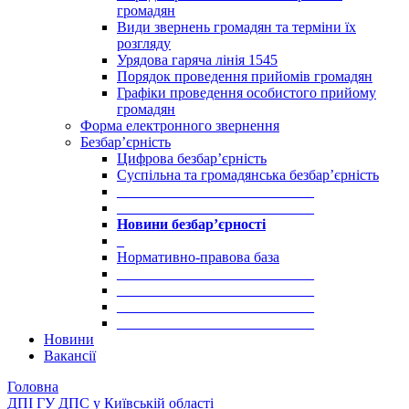
громадян
Види звернень громадян та терміни їх
розгляду
Урядова гаряча лінія 1545
Порядок проведення прийомів громадян
Графіки проведення особистого прийому
громадян
Форма електронного звернення
Безбар’єрність
Цифрова безбар’єрність
Суспільна та громадянська безбар’єрність
___________________________
___________________________
Новини безбар’єрності
_
Нормативно-правова база
___________________________
___________________________
___________________________
___________________________
Новини
Вакансії
Головна
ДПІ ГУ ДПС у Київській області