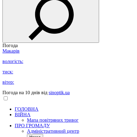
Погода
Макарів
вологість:
тиск:
вітер:
Погода на 10 днів від
sinoptik.ua
ГОЛОВНА
ВІЙНА
Мапа повітряних тривог
ПРО ГРОМАДУ
Aдміністративний центр