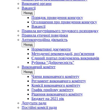
Виконавчі органи
Вакансії
Назад
Порядок проведення конкурсу
Оголошення про проведення конкурсу
Вакансії
Правила внутрішнього трудового розпорядку
Правила етичної поведінки
Антикорупційна діяльність
Назад
Нормативні документи
Методичні рекомендації, роз’яснення
Єдиний портал повідомлень викривачів
Рубрика “Доброчесність”
Виконавчий комітет
Назад
Члени виконавчого комітету
Регламент виконавчого комітету
Комісії виконавчого комітету
Графік прийому комітету
Рішення виконавчого комітету
Бюджет на 2021 рік
Депутати ради
Постійні комісії ради