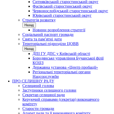
Ситняківський старостинський округ
Фасівський старостинський округ
Червонослобідський старостинський округ
Юрівський старостинський округ
Стратегія розвитку
Назад
Новини розроблення стратегії
Соціальний паспорт громади
Свята та пам’ятні дати
Територіальні підрозділи ЦОВВ
Назад
ДПІ ГУ ДПС у Київській області
Бородянське управління Бучанської філії
КОЦЗ
Державна установа «Центр пробації»
Регіональні територіальні органи
Нацсоцслужби
ПРО СЕЛИЩНУ РАДУ
Селищний голова
Заступники селищного голови
Секретар селищної ради
Керуючий справами (секретар) виконавчого
комітету
Старости громади
Апарат ради та її виконавчого комітету