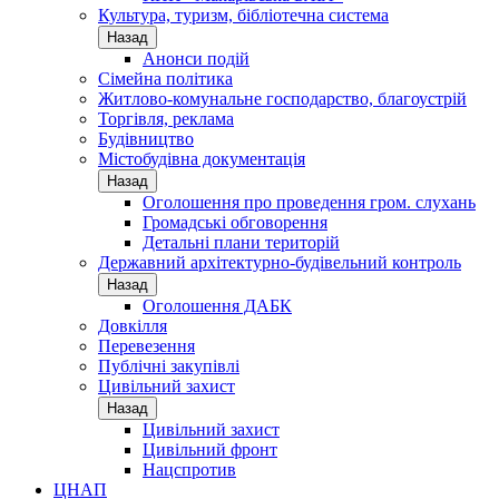
Культура, туризм, бібліотечна система
Назад
Анонси подій
Сімейна політика
Житлово-комунальне господарство, благоустрій
Торгівля, реклама
Будівництво
Містобудівна документація
Назад
Оголошення про проведення гром. слухань
Громадські обговорення
Детальні плани територій
Державний архітектурно-будівельний контроль
Назад
Оголошення ДАБК
Довкілля
Перевезення
Публічні закупівлі
Цивільний захист
Назад
Цивільний захист
Цивільний фронт
Нацспротив
ЦНАП