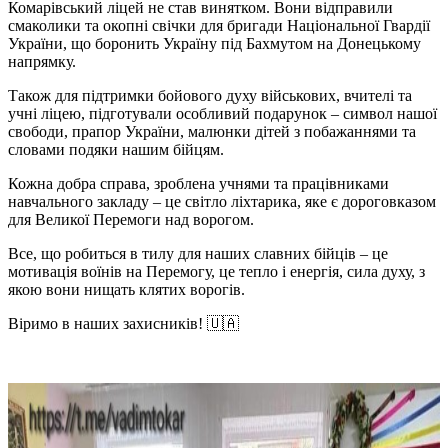
Комарівський ліцей не став винятком. Вони відправили
смаколики та окопні свічки для бригади Національної Гвардії
України, що боронить Україну під Бахмутом на Донецькому
напрямку.
Також для підтримки бойового духу військових, вчителі та
учні ліцею, підготували особливий подарунок – символ нашої
свободи, прапор України, малюнки дітей з побажаннями та
словами подяки нашим бійцям.
Кожна добра справа, зроблена учнями та працівниками
навчального закладу – це світло ліхтарика, яке є дороговказом
для Великої Перемоги над ворогом.
Все, що робиться в тилу для наших славних бійців – це
мотивація воїнів на Перемогу, це тепло і енергія, сила духу, з
якою вони нищать клятих ворогів.
Віримо в наших захисників! 🇺🇦