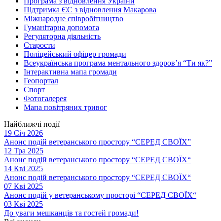
Програма з відновлення України
Підтримка ЄС з відновлення Макарова
Міжнародне співробітництво
Гуманітарна допомога
Регуляторна діяльність
Старости
Поліцейський офіцер громади
Всеукраїнська програма ментального здоров’я “Ти як?”
Інтерактивна мапа громади
Геопортал
Спорт
Фотогалерея
Мапа повітряних тривог
Найближчі події
19 Січ 2026
Анонс подій ветеранського простору “СЕРЕД СВОЇХ”
12 Тра 2025
Анонс подій ветеранського простору “СЕРЕД СВОЇХ“
14 Кві 2025
Анонс подій ветеранського простору “СЕРЕД СВОЇХ“
07 Кві 2025
Анонс подій у ветеранському просторі “СЕРЕД СВОЇХ“
03 Кві 2025
До уваги мешканців та гостей громади!