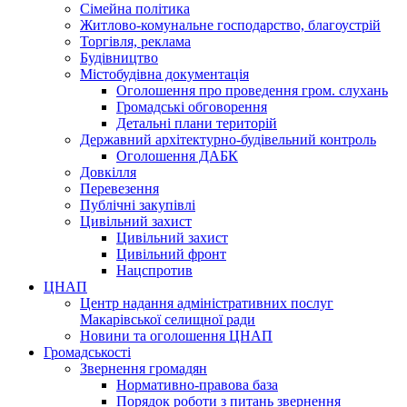
Сімейна політика
Житлово-комунальне господарство, благоустрій
Торгівля, реклама
Будівництво
Містобудівна документація
Оголошення про проведення гром. слухань
Громадські обговорення
Детальні плани територій
Державний архітектурно-будівельний контроль
Оголошення ДАБК
Довкілля
Перевезення
Публічні закупівлі
Цивільний захист
Цивільний захист
Цивільний фронт
Нацспротив
ЦНАП
Центр надання адміністративних послуг
Макарівської селищної ради
Новини та оголошення ЦНАП
Громадськості
Звернення громадян
Нормативно-правова база
Порядок роботи з питань звернення