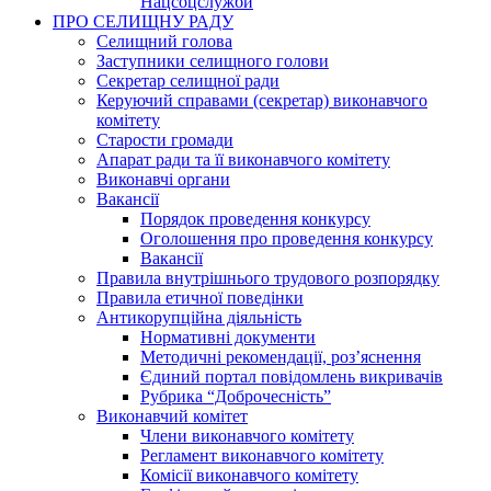
Нацсоцслужби
ПРО СЕЛИЩНУ РАДУ
Селищний голова
Заступники селищного голови
Секретар селищної ради
Керуючий справами (секретар) виконавчого
комітету
Старости громади
Апарат ради та її виконавчого комітету
Виконавчі органи
Вакансії
Порядок проведення конкурсу
Оголошення про проведення конкурсу
Вакансії
Правила внутрішнього трудового розпорядку
Правила етичної поведінки
Антикорупційна діяльність
Нормативні документи
Методичні рекомендації, роз’яснення
Єдиний портал повідомлень викривачів
Рубрика “Доброчесність”
Виконавчий комітет
Члени виконавчого комітету
Регламент виконавчого комітету
Комісії виконавчого комітету