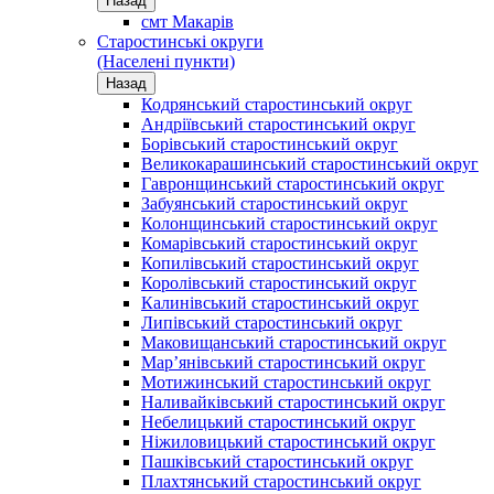
Назад
смт Макарів
Старостинські округи
(Населені пункти)
Назад
Кодрянський старостинський округ
Андріївський старостинський округ
Борівський старостинський округ
Великокарашинський старостинський округ
Гавронщинський старостинський округ
Забуянський старостинський округ
Колонщинський старостинський округ
Комарівський старостинський округ
Копилівський старостинський округ
Королівський старостинський округ
Калинівський старостинський округ
Липівський старостинський округ
Маковищанський старостинський округ
Мар’янівський старостинський округ
Мотижинський старостинський округ
Наливайківський старостинський округ
Небелицький старостинський округ
Ніжиловицький старостинський округ
Пашківський старостинський округ
Плахтянський старостинський округ