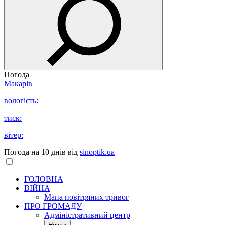
Погода
Макарів
вологість:
тиск:
вітер:
Погода на 10 днів від
sinoptik.ua
ГОЛОВНА
ВІЙНА
Мапа повітряних тривог
ПРО ГРОМАДУ
Aдміністративний центр