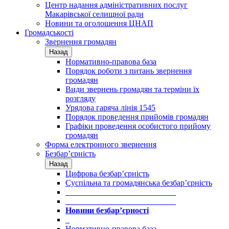
Центр надання адміністративних послуг
Макарівської селищної ради
Новини та оголошення ЦНАП
Громадськості
Звернення громадян
Назад
Нормативно-правова база
Порядок роботи з питань звернення
громадян
Види звернень громадян та терміни їх
розгляду
Урядова гаряча лінія 1545
Порядок проведення прийомів громадян
Графіки проведення особистого прийому
громадян
Форма електронного звернення
Безбар’єрність
Назад
Цифрова безбар’єрність
Суспільна та громадянська безбар’єрність
___________________________
___________________________
Новини безбар’єрності
_
Нормативно-правова база