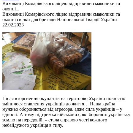
Вихованці Комарівського ліцею відправили смаколики та
окопні...
Вихованці Комарівського ліцею відправили смаколики та
окопні свічки для бригади Національної Гвардії України
22.02.2023
Після вторгнення окупантів на територію України повністю
змінилося ставлення українців до життя… Наша країна
мужньо обороняється від агресора, адже сила українців – у
єдності. А тому підтримка військових, які боронять українську
землю на передовій, – стала справою честі кожного
небайдужого українця в тилу.