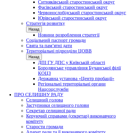
Ситняківський старостинський округ
Фасівський старостинський округ
Червонослобідський старостинський округ
Юрівський старостинський округ
Стратегія розвитку
Назад
Новини розроблення стратегії
Соціальний паспорт громади
Свята та пам’ятні дати
Територіальні підрозділи ЦОВВ
Назад
ДПІ ГУ ДПС у Київській області
Бородянське управління Бучанської філії
КОЦЗ
Державна установа «Центр пробації»
Регіональні територіальні органи
Нацсоцслужби
ПРО СЕЛИЩНУ РАДУ
Селищний голова
Заступники селищного голови
Секретар селищної ради
Керуючий справами (секретар) виконавчого
комітету
Старости громади
Апарат ради та її виконавчого комітету