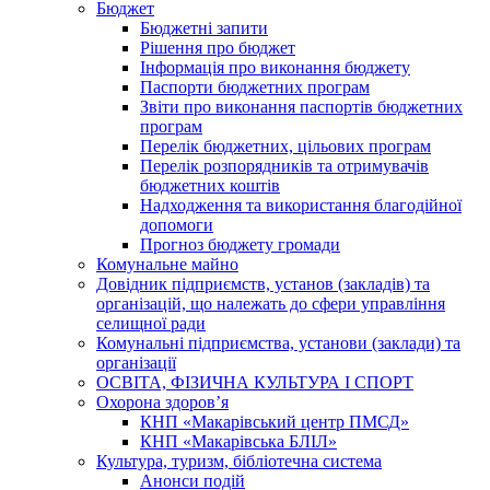
Бюджет
Бюджетні запити
Рішення про бюджет
Інформація про виконання бюджету
Паспорти бюджетних програм
Звіти про виконання паспортів бюджетних
програм
Перелік бюджетних, цільових програм
Перелік розпорядників та отримувачів
бюджетних коштів
Надходження та використання благодійної
допомоги
Прогноз бюджету громади
Комунальне майно
Довідник підприємств, установ (закладів) та
організацій, що належать до сфери управління
селищної ради
Комунальні підприємства, установи (заклади) та
організації
ОСВІТА, ФІЗИЧНА КУЛЬТУРА І СПОРТ
Охорона здоров’я
КНП «Макарівський центр ПМСД»
КНП «Макарівська БЛІЛ»
Культура, туризм, бібліотечна система
Анонси подій