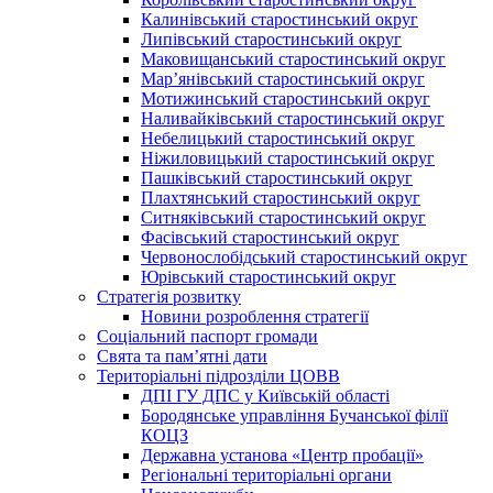
Калинівський старостинський округ
Липівський старостинський округ
Маковищанський старостинський округ
Мар’янівський старостинський округ
Мотижинський старостинський округ
Наливайківський старостинський округ
Небелицький старостинський округ
Ніжиловицький старостинський округ
Пашківський старостинський округ
Плахтянський старостинський округ
Ситняківський старостинський округ
Фасівський старостинський округ
Червонослобідський старостинський округ
Юрівський старостинський округ
Стратегія розвитку
Новини розроблення стратегії
Соціальний паспорт громади
Свята та пам’ятні дати
Територіальні підрозділи ЦОВВ
ДПІ ГУ ДПС у Київській області
Бородянське управління Бучанської філії
КОЦЗ
Державна установа «Центр пробації»
Регіональні територіальні органи