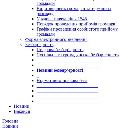
громадян
Види звернень громадян та терміни їх
розгляду
Урядова гаряча лінія 1545
Порядок проведення прийомів громадян
Графіки проведення особистого прийому
громадян
Форма електронного звернення
Безбар’єрність
Цифрова безбар’єрність
Суспільна та громадянська безбар’єрність
___________________________
___________________________
Новини безбар’єрності
_
Нормативно-правова база
___________________________
___________________________
___________________________
___________________________
Новини
Вакансії
Головна
Новини