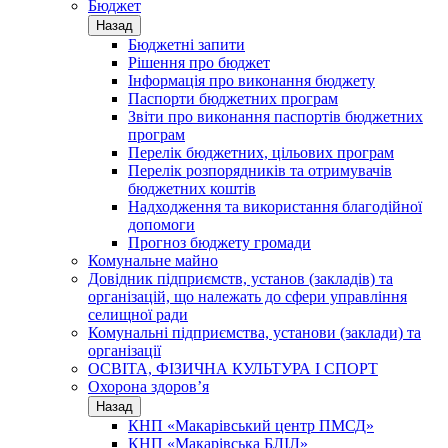
Бюджет
Назад
Бюджетні запити
Рішення про бюджет
Інформація про виконання бюджету
Паспорти бюджетних програм
Звіти про виконання паспортів бюджетних
програм
Перелік бюджетних, цільових програм
Перелік розпорядників та отримувачів
бюджетних коштів
Надходження та використання благодійної
допомоги
Прогноз бюджету громади
Комунальне майно
Довідник підприємств, установ (закладів) та
організацій, що належать до сфери управління
селищної ради
Комунальні підприємства, установи (заклади) та
організації
ОСВІТА, ФІЗИЧНА КУЛЬТУРА І СПОРТ
Охорона здоров’я
Назад
КНП «Макарівський центр ПМСД»
КНП «Макарівська БЛІЛ»