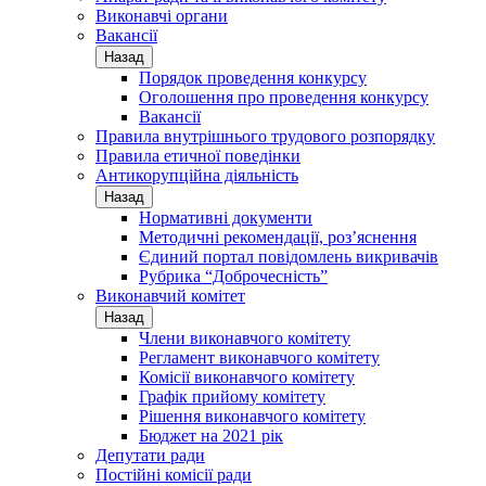
Виконавчі органи
Вакансії
Назад
Порядок проведення конкурсу
Оголошення про проведення конкурсу
Вакансії
Правила внутрішнього трудового розпорядку
Правила етичної поведінки
Антикорупційна діяльність
Назад
Нормативні документи
Методичні рекомендації, роз’яснення
Єдиний портал повідомлень викривачів
Рубрика “Доброчесність”
Виконавчий комітет
Назад
Члени виконавчого комітету
Регламент виконавчого комітету
Комісії виконавчого комітету
Графік прийому комітету
Рішення виконавчого комітету
Бюджет на 2021 рік
Депутати ради
Постійні комісії ради