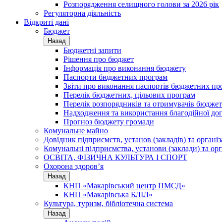
Розпорядження селищного голови за 2026 рік
Регуляторна діяльність
Відкриті дані
Бюджет
Назад
Бюджетні запити
Рішення про бюджет
Інформація про виконання бюджету
Паспорти бюджетних програм
Звіти про виконання паспортів бюджетних пр
Перелік бюджетних, цільових програм
Перелік розпорядників та отримувачів бюдже
Надходження та використання благодійної до
Прогноз бюджету громади
Комунальне майно
Довідник підприємств, установ (закладів) та органі
Комунальні підприємства, установи (заклади) та орг
ОСВІТА, ФІЗИЧНА КУЛЬТУРА І СПОРТ
Охорона здоров’я
Назад
КНП «Макарівський центр ПМСД»
КНП «Макарівська БЛІЛ»
Культура, туризм, бібліотечна система
Назад