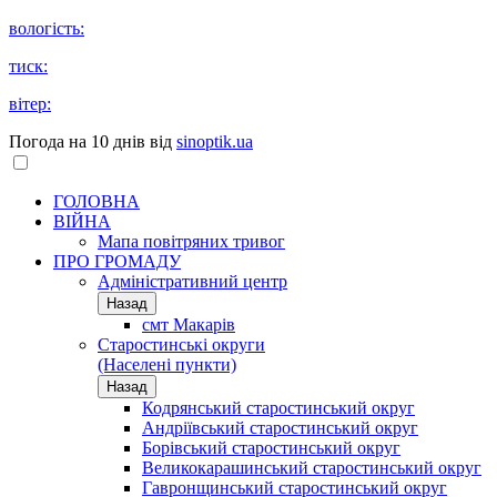
вологість:
тиск:
вітер:
Погода на 10 днів від
sinoptik.ua
ГОЛОВНА
ВІЙНА
Мапа повітряних тривог
ПРО ГРОМАДУ
Aдміністративний центр
Назад
смт Макарів
Старостинські округи
(Населені пункти)
Назад
Кодрянський старостинський округ
Андріївський старостинський округ
Борівський старостинський округ
Великокарашинський старостинський округ
Гавронщинський старостинський округ