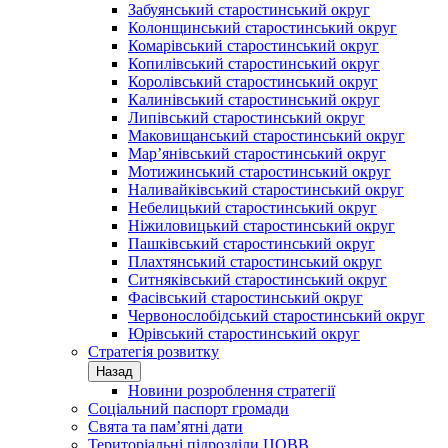
Забуянський старостинський округ
Колонщинський старостинський округ
Комарівський старостинський округ
Копилівський старостинський округ
Королівський старостинський округ
Калинівський старостинський округ
Липівський старостинський округ
Маковищанський старостинський округ
Мар’янівський старостинський округ
Мотижинський старостинський округ
Наливайківський старостинський округ
Небелицький старостинський округ
Ніжиловицький старостинський округ
Пашківський старостинський округ
Плахтянський старостинський округ
Ситняківський старостинський округ
Фасівський старостинський округ
Червонослобідський старостинський округ
Юрівський старостинський округ
Стратегія розвитку
Назад
Новини розроблення стратегії
Соціальний паспорт громади
Свята та пам’ятні дати
Територіальні підрозділи ЦОВВ