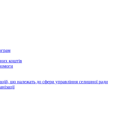
ограм
тних коштів
помоги
зацій, що належать до сфери управління селищної ради
анізації