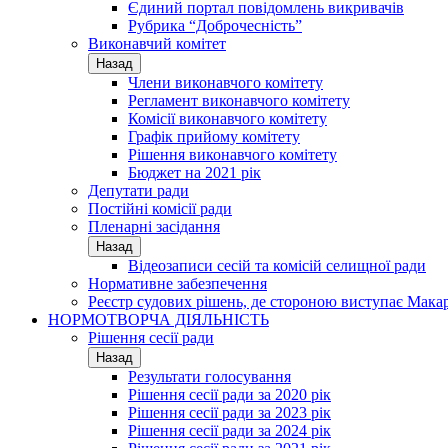
Єдиний портал повідомлень викривачів
Рубрика “Доброчесність”
Виконавчий комітет
Назад
Члени виконавчого комітету
Регламент виконавчого комітету
Комісії виконавчого комітету
Графік прийому комітету
Рішення виконавчого комітету
Бюджет на 2021 рік
Депутати ради
Постійні комісії ради
Пленарні засідання
Назад
Відеозаписи сесій та комісій селищної ради
Нормативне забезпечення
Реєстр судових рішень, де стороною виступає Мака
НОРМОТВОРЧА ДІЯЛЬНІСТЬ
Рішення сесії ради
Назад
Результати голосування
Рішення сесії ради за 2020 рік
Рішення сесії ради за 2023 рік
Рішення сесії ради за 2024 рік