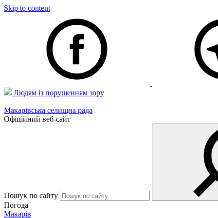
Skip to content
Людям із порушенням зору
Макарівська селищна рада
Офіційний веб-сайт
Пошук по сайту
Погода
Макарів