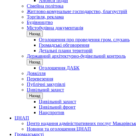
Анонси подій
Сімейна політика
Житлово-комунальне господарство, благоустрій
Торгівля, реклама
Будівництво
Містобудівна документація
Назад
Оголошення про проведення гром. слухань
Громадські обговорення
Детальні плани територій
Державний архітектурно-будівельний контроль
Назад
Оголошення ДАБК
Довкілля
Перевезення
Публічні закупівлі
Цивільний захист
Назад
Цивільний захист
Цивільний фронт
Нацспротив
ЦНАП
Центр надання адміністративних послуг Макарівськ
Новини та оголошення ЦНАП
Громадськості