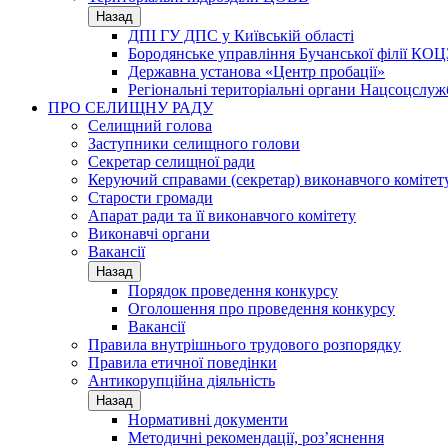
Назад
ДПІ ГУ ДПС у Київській області
Бородянське управління Бучанської філії КОЦ
Державна установа «Центр пробації»
Регіональні територіальні органи Нацсоцслу
ПРО СЕЛИЩНУ РАДУ
Селищний голова
Заступники селищного голови
Секретар селищної ради
Керуючий справами (секретар) виконавчого комітет
Старости громади
Апарат ради та її виконавчого комітету
Виконавчі органи
Вакансії
Назад
Порядок проведення конкурсу
Оголошення про проведення конкурсу
Вакансії
Правила внутрішнього трудового розпорядку
Правила етичної поведінки
Антикорупційна діяльність
Назад
Нормативні документи
Методичні рекомендації, роз’яснення