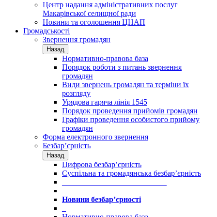
Центр надання адміністративних послуг
Макарівської селищної ради
Новини та оголошення ЦНАП
Громадськості
Звернення громадян
Назад
Нормативно-правова база
Порядок роботи з питань звернення
громадян
Види звернень громадян та терміни їх
розгляду
Урядова гаряча лінія 1545
Порядок проведення прийомів громадян
Графіки проведення особистого прийому
громадян
Форма електронного звернення
Безбар’єрність
Назад
Цифрова безбар’єрність
Суспільна та громадянська безбар’єрність
___________________________
___________________________
Новини безбар’єрності
_
Нормативно-правова база