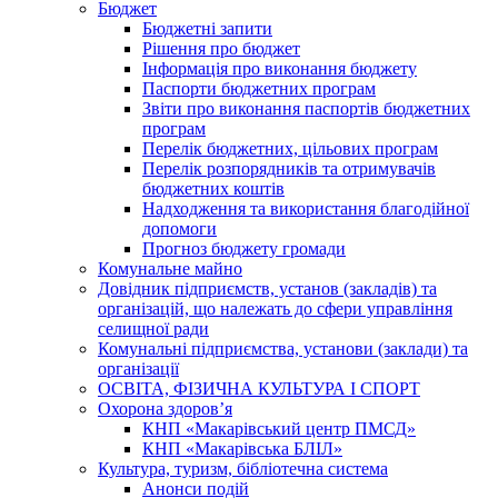
Бюджет
Бюджетні запити
Рішення про бюджет
Інформація про виконання бюджету
Паспорти бюджетних програм
Звіти про виконання паспортів бюджетних
програм
Перелік бюджетних, цільових програм
Перелік розпорядників та отримувачів
бюджетних коштів
Надходження та використання благодійної
допомоги
Прогноз бюджету громади
Комунальне майно
Довідник підприємств, установ (закладів) та
організацій, що належать до сфери управління
селищної ради
Комунальні підприємства, установи (заклади) та
організації
ОСВІТА, ФІЗИЧНА КУЛЬТУРА І СПОРТ
Охорона здоров’я
КНП «Макарівський центр ПМСД»
КНП «Макарівська БЛІЛ»
Культура, туризм, бібліотечна система
Анонси подій