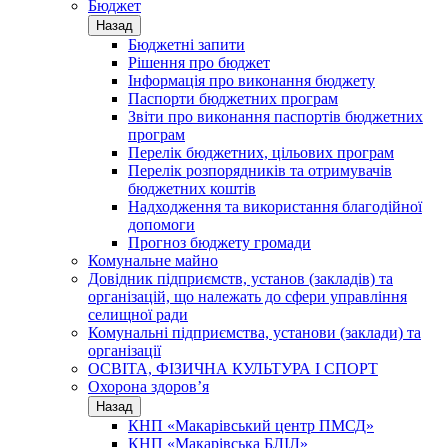
Бюджет
Назад
Бюджетні запити
Рішення про бюджет
Інформація про виконання бюджету
Паспорти бюджетних програм
Звіти про виконання паспортів бюджетних
програм
Перелік бюджетних, цільових програм
Перелік розпорядників та отримувачів
бюджетних коштів
Надходження та використання благодійної
допомоги
Прогноз бюджету громади
Комунальне майно
Довідник підприємств, установ (закладів) та
організацій, що належать до сфери управління
селищної ради
Комунальні підприємства, установи (заклади) та
організації
ОСВІТА, ФІЗИЧНА КУЛЬТУРА І СПОРТ
Охорона здоров’я
Назад
КНП «Макарівський центр ПМСД»
КНП «Макарівська БЛІЛ»