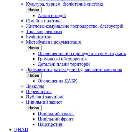
Культура, туризм, бібліотечна система
Назад
Анонси подій
Сімейна політика
Житлово-комунальне господарство, благоустрій
Торгівля, реклама
Будівництво
Містобудівна документація
Назад
Оголошення про проведення гром. слухань
Громадські обговорення
Детальні плани територій
Державний архітектурно-будівельний контроль
Назад
Оголошення ДАБК
Довкілля
Перевезення
Публічні закупівлі
Цивільний захист
Назад
Цивільний захист
Цивільний фронт
Нацспротив
ЦНАП