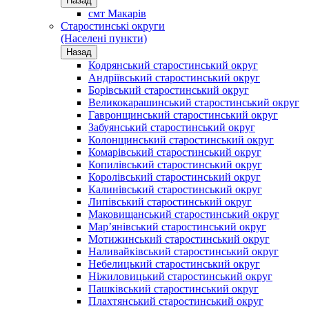
Назад
смт Макарів
Старостинські округи
(Населені пункти)
Назад
Кодрянський старостинський округ
Андріївський старостинський округ
Борівський старостинський округ
Великокарашинський старостинський округ
Гавронщинський старостинський округ
Забуянський старостинський округ
Колонщинський старостинський округ
Комарівський старостинський округ
Копилівський старостинський округ
Королівський старостинський округ
Калинівський старостинський округ
Липівський старостинський округ
Маковищанський старостинський округ
Мар’янівський старостинський округ
Мотижинський старостинський округ
Наливайківський старостинський округ
Небелицький старостинський округ
Ніжиловицький старостинський округ
Пашківський старостинський округ
Плахтянський старостинський округ