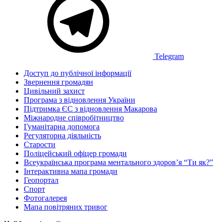
Telegram
Доступ до публічної інформації
Звернення громадян
Цивільний захист
Програма з відновлення України
Підтримка ЄС з відновлення Макарова
Міжнародне співробітництво
Гуманітарна допомога
Регуляторна діяльність
Старости
Поліцейський офіцер громади
Всеукраїнська програма ментального здоров’я “Ти як?”
Інтерактивна мапа громади
Геопортал
Спорт
Фотогалерея
Мапа повітряних тривог