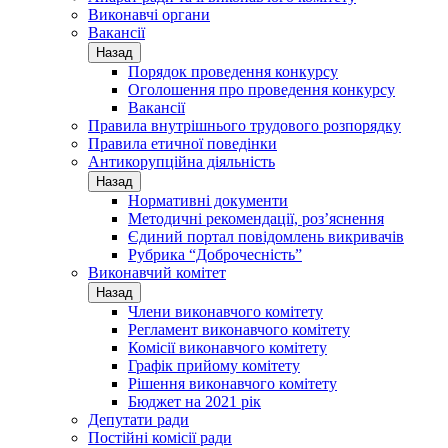
Виконавчі органи
Вакансії
Назад
Порядок проведення конкурсу
Оголошення про проведення конкурсу
Вакансії
Правила внутрішнього трудового розпорядку
Правила етичної поведінки
Антикорупційна діяльність
Назад
Нормативні документи
Методичні рекомендації, роз’яснення
Єдиний портал повідомлень викривачів
Рубрика “Доброчесність”
Виконавчий комітет
Назад
Члени виконавчого комітету
Регламент виконавчого комітету
Комісії виконавчого комітету
Графік прийому комітету
Рішення виконавчого комітету
Бюджет на 2021 рік
Депутати ради
Постійні комісії ради