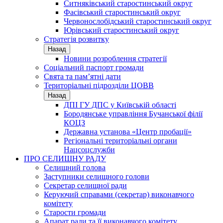
Ситняківський старостинський округ
Фасівський старостинський округ
Червонослобідський старостинський округ
Юрівський старостинський округ
Стратегія розвитку
Назад
Новини розроблення стратегії
Соціальний паспорт громади
Свята та пам’ятні дати
Територіальні підрозділи ЦОВВ
Назад
ДПІ ГУ ДПС у Київській області
Бородянське управління Бучанської філії
КОЦЗ
Державна установа «Центр пробації»
Регіональні територіальні органи
Нацсоцслужби
ПРО СЕЛИЩНУ РАДУ
Селищний голова
Заступники селищного голови
Секретар селищної ради
Керуючий справами (секретар) виконавчого
комітету
Старости громади
Апарат ради та її виконавчого комітету