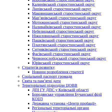
Калинівський старостинський округ
Липівський старостинський округ
Маковищанський старостинський округ
Мар’янівський старостинський округ
Мотижинський старостинський округ
Наливайківський старостинський округ
Небелицький старостинський округ
Ніжиловицький старостинський округ
Пашківський старостинський округ
Плахтянський старостинський округ
Ситняківський старостинський округ
Фасівський старостинський округ
Червонослобідський старостинський округ
Юрівський старостинський округ
Стратегія розвитку
Новини розроблення стратегії
Соціальний паспорт громади
Свята та пам’ятні дати
Територіальні підрозділи ЦОВВ
ДПІ ГУ ДПС у Київській області
Бородянське управління Бучанської філії
КОЦЗ
Державна установа «Центр пробації»
Регіональні територіальні органи