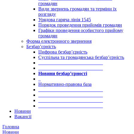
громадян
Види звернень громадян та терміни їх
розгляду
Урядова гаряча лінія 1545
Порядок проведення прийомів громадян
Графіки проведення особистого прийому
громадян
Форма електронного звернення
Безбар’єрність
Цифрова безбар’єрність
Суспільна та громадянська безбар’єрність
___________________________
___________________________
Новини безбар’єрності
_
Нормативно-правова база
___________________________
___________________________
___________________________
___________________________
Новини
Вакансії
Головна
Новини