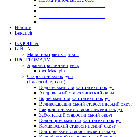
___________________________
___________________________
___________________________
___________________________
Новини
Вакансії
ГОЛОВНА
ВІЙНА
Мапа повітряних тривог
ПРО ГРОМАДУ
Aдміністративний центр
смт Макарів
Старостинські округи
(Населені пункти)
Кодрянський старостинський округ
Андріївський старостинський округ
Борівський старостинський округ
Великокарашинський старостинський округ
Гавронщинський старостинський округ
Забуянський старостинський округ
Колонщинський старостинський округ
Комарівський старостинський округ
Копилівський старостинський округ
Королівський старостинський округ