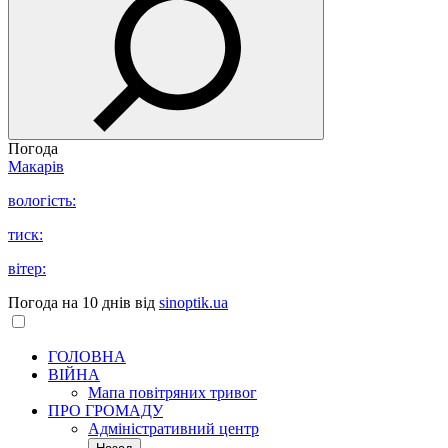
Погода
Макарів
вологість:
тиск:
вітер:
Погода на 10 днів від
sinoptik.ua
ГОЛОВНА
ВІЙНА
Мапа повітряних тривог
ПРО ГРОМАДУ
Aдміністративний центр