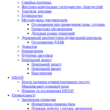
Сімейна політика
Житлово-комунальне господарство, благоустрій
Торгівля, реклама
Будівництво
Містобудівна документація
Оголошення про проведення гром. слухань
Громадські обговорення
Детальні плани територій
Державний архітектурно-будівельний контроль
Оголошення ДАБК
Довкілля
Перевезення
Публічні закупівлі
Цивільний захист
Цивільний захист
Цивільний фронт
Нацспротив
ЦНАП
Центр надання адміністративних послуг
Макарівської селищної ради
Новини та оголошення ЦНАП
Громадськості
Звернення громадян
Нормативно-правова база
Порядок роботи з питань звернення