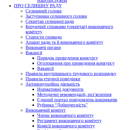
Нацсоцслужби
ПРО СЕЛИЩНУ РАДУ
Селищний голова
Заступники селищного голови
Секретар селищної ради
Керуючий справами (секретар) виконавчого
комітету
Старости громади
Апарат ради та її виконавчого комітету
Виконавчі органи
Вакансії
Порядок проведення конкурсу
Оголошення про проведення конкурсу
Вакансії
Правила внутрішнього трудового розпорядку
Правила етичної поведінки
Антикорупційна діяльність
Нормативні документи
Методичні рекомендації, роз’яснення
Єдиний портал повідомлень викривачів
Рубрика “Доброчесність”
Виконавчий комітет
Члени виконавчого комітету
Регламент виконавчого комітету
Комісії виконавчого комітету