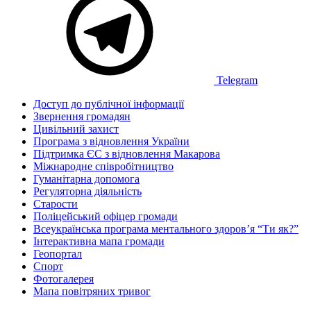
Telegram
Доступ до публічної інформації
Звернення громадян
Цивільний захист
Програма з відновлення України
Підтримка ЄС з відновлення Макарова
Міжнародне співробітництво
Гуманітарна допомога
Регуляторна діяльність
Старости
Поліцейський офіцер громади
Всеукраїнська програма ментального здоров’я “Ти як?”
Інтерактивна мапа громади
Геопортал
Спорт
Фотогалерея
Мапа повітряних тривог