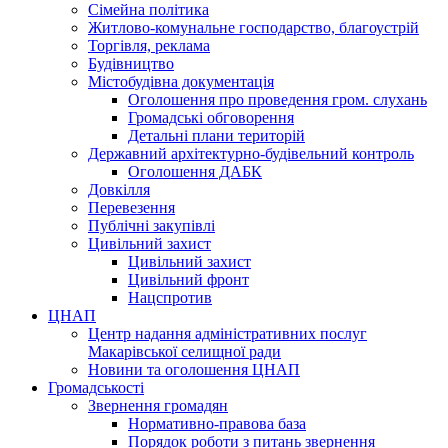
Сімейна політика
Житлово-комунальне господарство, благоустрій
Торгівля, реклама
Будівництво
Містобудівна документація
Оголошення про проведення гром. слухань
Громадські обговорення
Детальні плани територій
Державний архітектурно-будівельний контроль
Оголошення ДАБК
Довкілля
Перевезення
Публічні закупівлі
Цивільний захист
Цивільний захист
Цивільний фронт
Нацспротив
ЦНАП
Центр надання адміністративних послуг
Макарівської селищної ради
Новини та оголошення ЦНАП
Громадськості
Звернення громадян
Нормативно-правова база
Порядок роботи з питань звернення