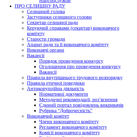
Нацсоцслужби
ПРО СЕЛИЩНУ РАДУ
Селищний голова
Заступники селищного голови
Секретар селищної ради
Керуючий справами (секретар) виконавчого
комітету
Старости громади
Апарат ради та її виконавчого комітету
Виконавчі органи
Вакансії
Порядок проведення конкурсу
Оголошення про проведення конкурсу
Вакансії
Правила внутрішнього трудового розпорядку
Правила етичної поведінки
Антикорупційна діяльність
Нормативні документи
Методичні рекомендації, роз’яснення
Єдиний портал повідомлень викривачів
Рубрика “Доброчесність”
Виконавчий комітет
Члени виконавчого комітету
Регламент виконавчого комітету
Комісії виконавчого комітету