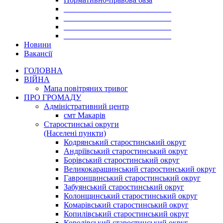
___________________________
___________________________
___________________________
___________________________
Новини
Вакансії
ГОЛОВНА
ВІЙНА
Мапа повітряних тривог
ПРО ГРОМАДУ
Aдміністративний центр
смт Макарів
Старостинські округи
(Населені пункти)
Кодрянський старостинський округ
Андріївський старостинський округ
Борівський старостинський округ
Великокарашинський старостинський округ
Гавронщинський старостинський округ
Забуянський старостинський округ
Колонщинський старостинський округ
Комарівський старостинський округ
Копилівський старостинський округ
Королівський старостинський округ