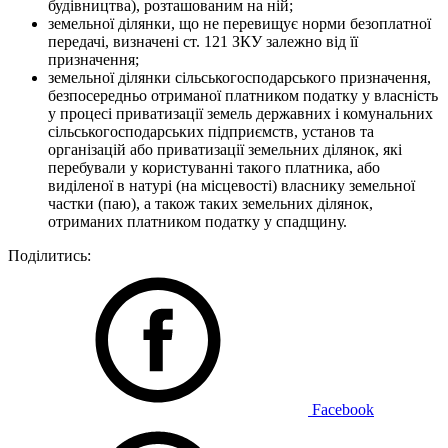
будівництва), розташованим на ній;
земельної ділянки, що не перевищує норми безоплатної
передачі, визначені ст. 121 ЗКУ залежно від її
призначення;
земельної ділянки сільськогосподарського призначення,
безпосередньо отриманої платником податку у власність
у процесі приватизації земель державних і комунальних
сільськогосподарських підприємств, установ та
організацій або приватизації земельних ділянок, які
перебували у користуванні такого платника, або
виділеної в натурі (на місцевості) власнику земельної
частки (паю), а також таких земельних ділянок,
отриманих платником податку у спадщину.
Поділитись:
Facebook