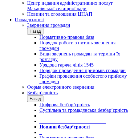
Центр надання адміністративних послуг
Макарівської селищної ради
Новини та оголошення ЦНАП
Громадськості
Звернення громадян
Назад
Нормативно-правова база
Порядок роботи з питань звернення
громадян
Види звернень громадян та терміни їх
розгляду
Урядова гаряча лінія 1545
Порядок проведення прийомів громадян
Графіки проведення особистого прийому
громадян
Форма електронного звернення
Безбар’єрність
Назад
Цифрова безбар’єрність
Суспільна та громадянська безбар’єрність
___________________________
___________________________
Новини безбар’єрності
_
Нормативно-правова база