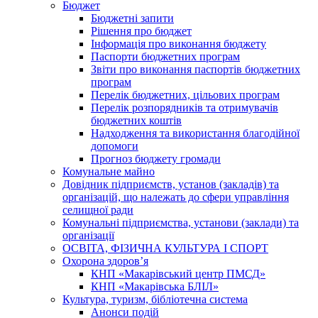
Бюджет
Бюджетні запити
Рішення про бюджет
Інформація про виконання бюджету
Паспорти бюджетних програм
Звіти про виконання паспортів бюджетних
програм
Перелік бюджетних, цільових програм
Перелік розпорядників та отримувачів
бюджетних коштів
Надходження та використання благодійної
допомоги
Прогноз бюджету громади
Комунальне майно
Довідник підприємств, установ (закладів) та
організацій, що належать до сфери управління
селищної ради
Комунальні підприємства, установи (заклади) та
організації
ОСВІТА, ФІЗИЧНА КУЛЬТУРА І СПОРТ
Охорона здоров’я
КНП «Макарівський центр ПМСД»
КНП «Макарівська БЛІЛ»
Культура, туризм, бібліотечна система
Анонси подій