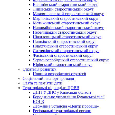
Калинівський старостинський округ
Липівський старостинський округ
Маковищанський старостинський округ
Мар’янівський старостинський округ
Мотижинський старостинський округ
Наливайківський старостинський округ
Небелицький старостинський округ
Ніжиловицький старостинський округ
Пашківський старостинський округ
Плахтянський старостинський округ
Ситняківський старостинський округ
Фасівський старостинський округ
Червонослобідський старостинський округ
Юрівський старостинський округ
Стратегія розвитку
Новини розроблення стратегії
Соціальний паспорт громади
Свята та пам’ятні дати
Територіальні підрозділи ЦОВВ
ДПІ ГУ ДПС у Київській області
Бородянське управління Бучанської філії
КОЦЗ
Державна установа «Центр пробації»
Регіональні територіальні органи