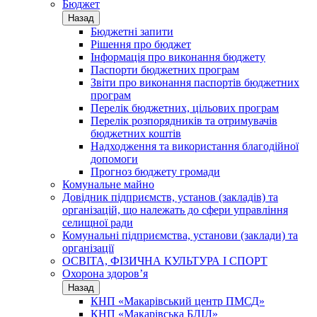
Бюджет
Назад
Бюджетні запити
Рішення про бюджет
Інформація про виконання бюджету
Паспорти бюджетних програм
Звіти про виконання паспортів бюджетних
програм
Перелік бюджетних, цільових програм
Перелік розпорядників та отримувачів
бюджетних коштів
Надходження та використання благодійної
допомоги
Прогноз бюджету громади
Комунальне майно
Довідник підприємств, установ (закладів) та
організацій, що належать до сфери управління
селищної ради
Комунальні підприємства, установи (заклади) та
організації
ОСВІТА, ФІЗИЧНА КУЛЬТУРА І СПОРТ
Охорона здоров’я
Назад
КНП «Макарівський центр ПМСД»
КНП «Макарівська БЛІЛ»