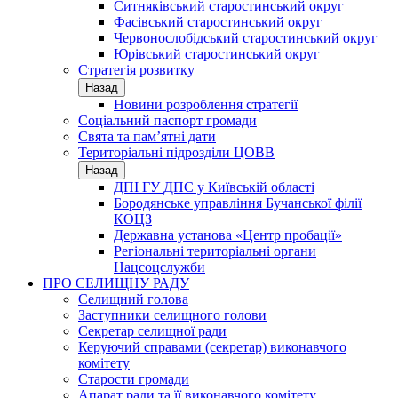
Ситняківський старостинський округ
Фасівський старостинський округ
Червонослобідський старостинський округ
Юрівський старостинський округ
Стратегія розвитку
Назад
Новини розроблення стратегії
Соціальний паспорт громади
Свята та пам’ятні дати
Територіальні підрозділи ЦОВВ
Назад
ДПІ ГУ ДПС у Київській області
Бородянське управління Бучанської філії
КОЦЗ
Державна установа «Центр пробації»
Регіональні територіальні органи
Нацсоцслужби
ПРО СЕЛИЩНУ РАДУ
Селищний голова
Заступники селищного голови
Секретар селищної ради
Керуючий справами (секретар) виконавчого
комітету
Старости громади
Апарат ради та її виконавчого комітету