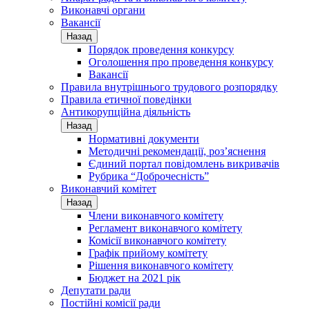
Виконавчі органи
Вакансії
Назад
Порядок проведення конкурсу
Оголошення про проведення конкурсу
Вакансії
Правила внутрішнього трудового розпорядку
Правила етичної поведінки
Антикорупційна діяльність
Назад
Нормативні документи
Методичні рекомендації, роз’яснення
Єдиний портал повідомлень викривачів
Рубрика “Доброчесність”
Виконавчий комітет
Назад
Члени виконавчого комітету
Регламент виконавчого комітету
Комісії виконавчого комітету
Графік прийому комітету
Рішення виконавчого комітету
Бюджет на 2021 рік
Депутати ради
Постійні комісії ради