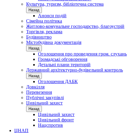
Культура, туризм, бібліотечна система
Назад
Анонси подій
Сімейна політика
Житлово-комунальне господарство, благоустрій
Торгівля, реклама
Будівництво
Містобудівна документація
Назад
Оголошення про проведення гром. слухань
Громадські обговорення
Детальні плани територій
Державний архітектурно-будівельний контроль
Назад
Оголошення ДАБК
Довкілля
Перевезення
Публічні закупівлі
Цивільний захист
Назад
Цивільний захист
Цивільний фронт
Нацспротив
ЦНАП