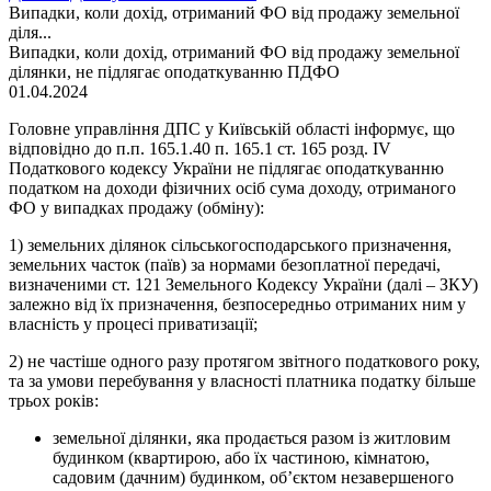
Випадки, коли дохід, отриманий ФО від продажу земельної
діля...
Випадки, коли дохід, отриманий ФО від продажу земельної
ділянки, не підлягає оподаткуванню ПДФО
01.04.2024
Головне управління ДПС у Київській області інформує, що
відповідно до п.п. 165.1.40 п. 165.1 ст. 165 розд. IV
Податкового кодексу України не підлягає оподаткуванню
податком на доходи фізичних осіб сума доходу, отриманого
ФО у випадках продажу (обміну):
1) земельних ділянок сільськогосподарського призначення,
земельних часток (паїв) за нормами безоплатної передачі,
визначеними ст. 121 Земельного Кодексу України (далі – ЗКУ)
залежно від їх призначення, безпосередньо отриманих ним у
власність у процесі приватизації;
2) не частіше одного разу протягом звітного податкового року,
та за умови перебування у власності платника податку більше
трьох років:
земельної ділянки, яка продається разом із житловим
будинком (квартирою, або їх частиною, кімнатою,
садовим (дачним) будинком, об’єктом незавершеного