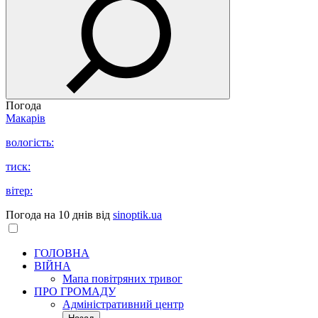
Погода
Макарів
вологість:
тиск:
вітер:
Погода на 10 днів від
sinoptik.ua
ГОЛОВНА
ВІЙНА
Мапа повітряних тривог
ПРО ГРОМАДУ
Aдміністративний центр