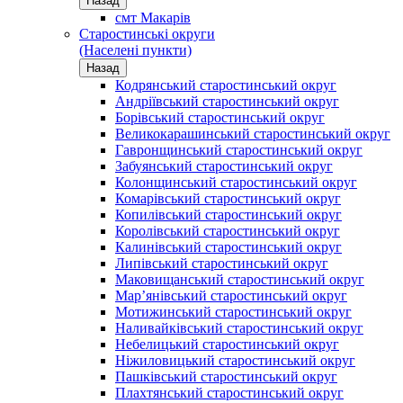
Назад
смт Макарів
Старостинські округи
(Населені пункти)
Назад
Кодрянський старостинський округ
Андріївський старостинський округ
Борівський старостинський округ
Великокарашинський старостинський округ
Гавронщинський старостинський округ
Забуянський старостинський округ
Колонщинський старостинський округ
Комарівський старостинський округ
Копилівський старостинський округ
Королівський старостинський округ
Калинівський старостинський округ
Липівський старостинський округ
Маковищанський старостинський округ
Мар’янівський старостинський округ
Мотижинський старостинський округ
Наливайківський старостинський округ
Небелицький старостинський округ
Ніжиловицький старостинський округ
Пашківський старостинський округ
Плахтянський старостинський округ